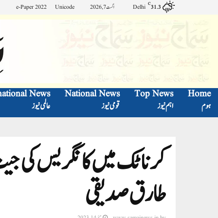
C
Delhi
اگست 7, 2026
Unicode
e-Paper 2022
31.3
national News
National News
Top News
Home
ہوم
اہم نیوز
قومی نیوز
عالمی نیوز
کرناٹک میں کانگریس کی جیت
طارق صدیقی
by
www.samajnews.in
مئی 14, 2023