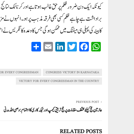
کیونکہ ایک دن ضرور ظلم پر حق غالب ہوتا ہے اور کرناٹک نتائج
کابینہ کی پہلی ہی میٹنگ میں ممکن ہوگی جس کا وعدہ کانگریس نے ان
S
E
Li
T
Fa
W
ha
m
nk
wi
ce
ha
re
ail
ed
tte
bo
ts
In
r
ok
A
FOR EVERY CONGRESSMAN
CONGRESS VICTORY IN KARNATAKA
pp
VICTORY FOR EVERY CONGRESSMAN IN THE COUNTRY
PREVIOUS POST
عازمین حج کیلئے مختلف مقامات پر حج تربیتی کیمپ اور ٹیکہ کاری کا اہتمام: وصی اللہ مدنی
RELATED POSTS