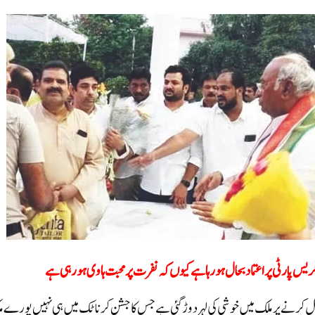
ریس پارٹی پر اعتماد بحال ہو رہا ہے کیوں کہ نفرت پر محبت ہاوی ہورہی ہے
ل کرنے پر ملک میں خوشی کی لہر دوڑ گئی ہے جس کا جشن کرناٹک میں ہی نہیں پورے 