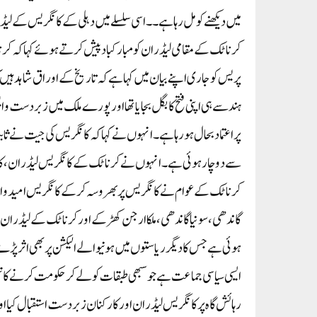
میں دیکھنے کو مل رہا ہے۔ ۔اسی سلسلے میں دہلی کے کانگریس کے ل
کرناٹک کے مقامی لیڈران کو مبارکباد پیش کرتے ہوئے کہا کہ کر
پریس کو جاری اپنے بیان میں کہا ہے کہ تاریخ کے اوراق شاہد ہیں ک
ہند سے ہی اپنی فتح کا بگل بجایا تھا اور پورے ملک میں زبردست وا
پر اعتماد بحال ہو رہا ہے۔انہوں نے کہا کہ کانگریس کی جیت نے ثاب
سے دوچار ہوئی ہے ۔انہوں نے کرناٹک کے کانگریس لیڈران ، کارک
کرناٹک کے عوام نے کانگریس پر بھروسہ کر کے کانگریس امید وار
گاندھی ،سونیا گاندھی،ملکاارجن کھڑکے اور کرناٹک کے لیڈران و
ہوئی ہے جس کا دیگر ریاستوں میں ہونیوالے الیکشن پر بھی اثر پڑے 
ایسی سیاسی جماعت ہے جو سبھی طبقات کو لے کر حکومت کرنے کا تج
رہائش گاہ پر کانگریس لیڈران اور کارکنان زبردست استقبال کیا ا