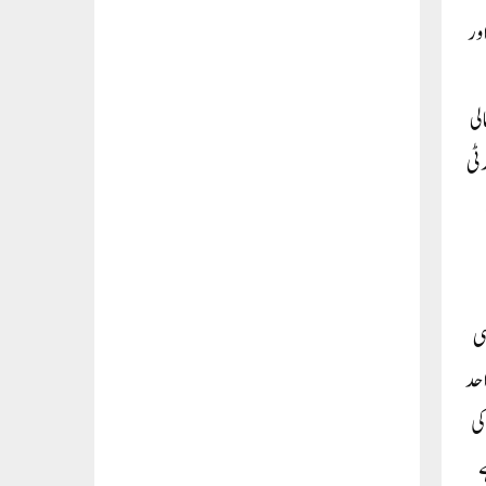
ور
لی
رٹی
سی
احد
کی
ے