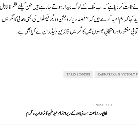
 نے ثابت کردیا ہے کہ اب ملک کے لوگ بیدار ہوتے جارہے ہیں جن کیلئے ظلم ناقابل
براداشت ہے چاہے ظلم کسی بھی فرقہ مذہب پر ہو۔انہوں نے مزید کہا کہ ہم امید کرتے ہیں کہ ۴فیصد ریزر ویشن و دیگر فیصلوں کی بھی بحالی کانگریس
تخابی منشور اور انتخابی جلسوں میں کانگریس قائدین و لیڈران نے کیا بھی ہے۔
TARIQ SIDDIQUI
KARNATAKA IS VICTORY 
NEXT POST
ملکاپور ،جماعت اسلامی ہند کے زیر اہتمام عید ملن کا شاندار پروگرام