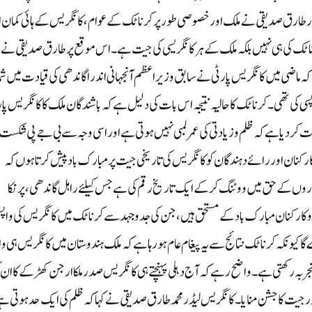
یڈر طارق صدیقی نے ملک اور خصوصی طور پر کرناٹک کے عوام ، کانگریس کے ہائی کمان ا
ناٹک کی ہی نہیں بلکہ ملک کے ہر کانگریسی کی جیت ہے ۔اس موقع پر طارق صدیقی نے
ہ ماضی میں کانگریس پارٹی نے سابق وزیر اعظم آنجہانی اندرا گاندھی کی قیادت میں شما
پسی کی تھی۔کرناٹک کا حالیہ نتیجہ اس بات کی دلیل ہے کہ باشندگان ملک کا کانگریس پا
ت کردیا ہے کہ ظلم و زیادتی کی عمر لمبی نہیں ہوتی ہے اور اسی وجہ سے بی جے پی شکست
نان اور رائے دہندگان کو کانگریس کی تاریخی جیت پر مبارک باد پیش کرتا ہوں کہ
وں کے حق میں ووٹنگ کر کے ایک تاریخ رقم کی ہے جس کیلئے راہل گاندھی ، پرنکا
 کارکنان مبارک باد کے مستحق ہیں ،جن کی جدوجہد سے کرناٹک میں کانگریس کی واپ
گا کیونکہ کرناٹک نتائج سے یہ پیغام عام ہورہا ہے کہ ملک ہندوستان میں کانگریس ہی و
ربہ رکھتی ہے۔واضح رہے کہ آج دہلی پہنچتے ہی کانگریس صدرملکا ارجن کھڑکے کا ان 
ور جیت کاجشن منایا ۔کانگریس لیڈر محمد طارق صدیقی نے کہا کہ ظلم کی ایک حد ہوتی ہ