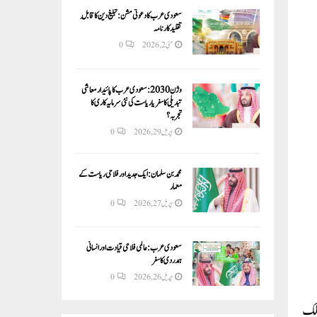
سعودی عرب کا دعوتی مشن: تبلیغ دین کا قابلِ
تقلید کارنامہ
مئی 2, 2026
0
وژن 2030:سعودی عرب کا پائیدار معاشی
تبدیلی کا سفر یا ریاست کی نئی سرمایہ کاری کا
تجربہ؟
اپریل 29, 2026
0
محمد بن سلمان: ایک جدید اور فلاحی ریاست کے
معمار
اپریل 27, 2026
0
سعودی عرب: عالمی فلاحی قیادت اور انسانی
ہمدردی کا سفر
اپریل 26, 2026
0
ملک