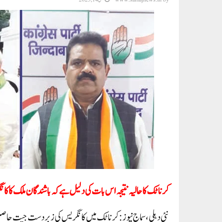
کرناٹک کا حالیہ نتیجہ اس بات کی دلیل ہے کہ باشندگان ملک کا کانگ
نئی دہلی، سماج نیوز: کرناٹک میں کانگریس کی زبردست جیت حاص