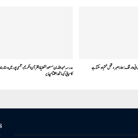
ی وارننگ: ہمارا صبر و تحمل ختم ہو سکتا ہے
مدرسہ عبداللہ بن مسعود لتحفيظ القرآن الکريم، تلسی پور میں دستارب
کامیابی کیساتھ اختتام پذیر
S