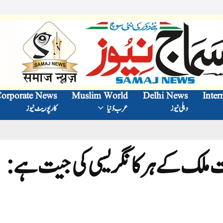
orporate News
Muslim World
Delhi News
Inter
دہلی نیوز
عرب دُنیا
کارپوریٹ نیوز
 ملک کے ہر کانگریسی کی جیت ہے: