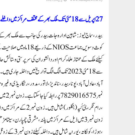
27اپریل سے18مئی تک ملک بھر کے مختلف مراکز میں داخلے جاری
کوث دسویں جماعتNIOSک
آباد ،عادل آباد ،پونا، بیدر ،ناندیڑ،لاتور ،مدور ،رنگا ریڈی وغیرہ
نمبر75
زون نمبر3میں ذیل کے مراکز میں پٹنہ، مشرقی چمپارن ،سیت