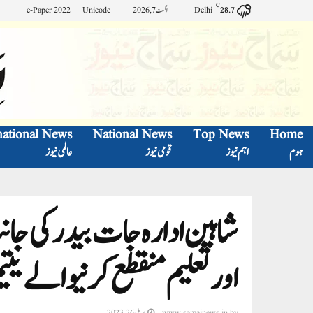
C
Delhi
اگست 7, 2026
Unicode
e-Paper 2022
28.7
national News
National News
Top News
Home
ہوم
اہم نیوز
قومی نیوز
عالمی نیوز
اور تعلیم منقطع کرنیوالے یتیم
by
www.samajnews.in
اپریل 26, 2023