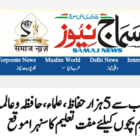
orporate News
Muslim World
Delhi News
Inter
دہلی نیوز
عرب دُنیا
کارپوریٹ نیوز
شاہین ادارہ جات بیدر کی جانب سے 5ہزار حفاظ،علماء، حافظہ و عال
 بچوں کیلئے مفت تعلیم کا سنہرا موقع