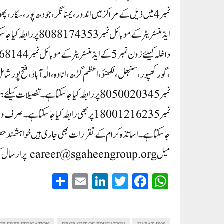
جاسکتا ہے ۔اساتذہ کرام کے تقررات بھی جاری ہیں خواہشمند 
میل career@sgaheengroup.org پر ارسال کرسکتے ہیں۔
S
E
Li
T
Fa
W
ha
m
nk
wi
ce
ha
re
ail
ed
tte
bo
ts