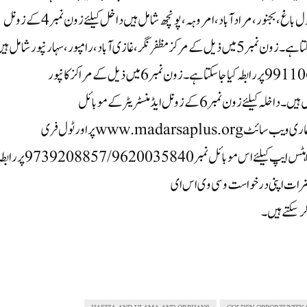
نمبر 4میں ذیل کے مراکزمیں اندور ، یمنا نگر،جودھ پور،سکار ،پھول باغ،بجنور، مرادآباد،امروہہ، پونچھ شامل ہیں داخل کیلئے زون نمبر4کے زونل
ایڈمنسٹریٹر کے موبائل نمبر 8088174353پر رابطہ کیا جاسکتا ہے۔زون نمبر 5میں ذیل کے مرکز مظفر نگر ،غازی آباد، رامپور، سہارنپور شام
داخلہ کیلئے زون نمبر5کے ایڈمنسٹریٹر کے موبائل نمبر 9911068144پر رابطہ کیا جاسکتا ہے۔زون نمبر6میں ذیل کے مراکز کانپور
،گورکھپور،سنبھل ،لکھنؤ،اعظم گڑھ ، اٹاوہ،الٰہ آباد ، فتح پور شامل ہیں۔ داخلہ کیلئے زون نمبر6کے زونل ایڈمنسٹریٹر کے موبائل
نمبر 8050020345پر رابطہ کیا جاسکتا ہے۔ تفصیلات کیلئے ہماری ویب سائٹ www.madarsaplus.orgپر اور ٹول فری
نمبر 18001216235پر بھی رابطہ کیا جاسکتا ہے ۔صرف واہٹس ایپ کیلئے اس موبائل 
حضرات اپنی درخواست وسی وی اس ای