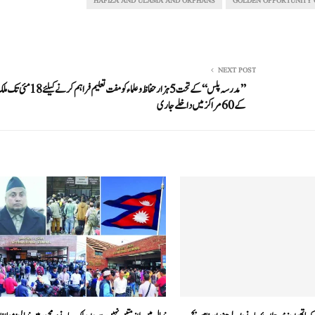
HAFIZA AND ULAMA AND ORPHANS
GOLDEN OPPORTUNITY 
NEXT POST
’’مدرسہ پلس‘‘ کے تحت 5ہزار حفاظ وعلماء کو مفت تعلیم فراہم کرنے کیلئ
کے 60مراکز میں داخلے جاری