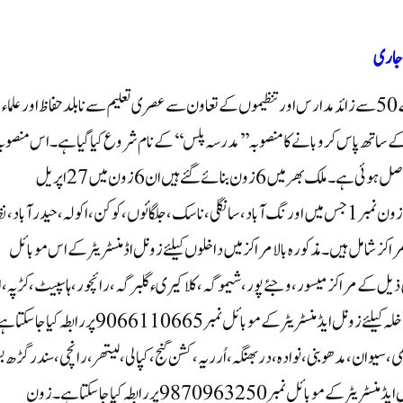
بیدر، سماج نیوز: شاہین ادارہ جات بیدر کی جانب سے ملک بھر کے 50سے زائد مدارس اور تنظیموں کے تعاون سے عصری تعلیم سے نابلد حفاظ اور علماء
ے ذریعے 18ماہ میں صلاحیت کے ساتھ پاس کروبانے کا منصوبہ ’’مدرسہ پلس ‘‘کے نام شروع کیا گیا ہے۔ اس منصوب
کیلئے ملک کے ممتاز علماء کرام اور دانشوران کی سرپرستی و ستائش حاصل ہوئی ہے۔ملک بھر میں 6زون بنائے گئے ہیں ان 6زون میں27اپریل
سے18مئی 2023تک الگ الگ تواریخ میں داخلہ جاری ہیں ۔زون نمبر1جس میں اورنگ آباد ،سانگلی، ناسک، جلگائوں ،کوکن ، اکولہ ،حیدرآباد 
 مراکز شامل ہیں۔ مذکورہ بالا مراکز میں داخلوں کیلئے زونل اڈمنسٹریٹر کے اس موبائل
78290165پر رابطہ کیا جاسکتا ہے ۔زون نمبر2میں ذیل کے مراکزمیسور ،وجئے پور، شیموگہ، کلاکیری ء گلبرگہ ،رائچور ،ہاسپیٹ ،کڑپہ ،
، رام نگر ،بنی کُپہ(بنگلور) شامل ہیں ۔ زون نمبر2 کے مراکز میں داخلہ کیلئے زونل ایڈمنسٹریٹر کے موبائل نمبر 9066110665پر رابطہ
ا مڑھی،سیوان، مدھوبنی، نوادہ ،دربھنگہ،اُرریہ ،کشن گنج،کپالی، لیتھر،رانچی ،سندر گڑھ ب
،ہوڑا ،کولکاتہ ، پورنیہ شامل ہیں۔داخلہ کیلئے زون نمبر 3کے زونل ایڈمنسٹریٹر کے موبائل نمبر 9870963250پر رابطہ کیا جاسکتا ہے۔زون