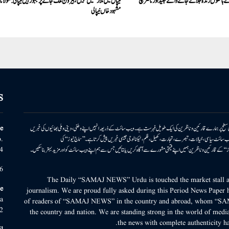
ے ہاتھوں زندہ جلائے جانے والے جنید اور ناصر بچ
نیپال میں ملازمتیں نہیں، بیرون ملک جانے پر مجبور ہیں نیپالی:مولانا
مشہود خاں نیپالی
S
ونی سطح پر ہمارے قارئین وناظرین کی ایک طویل فہرست ہے۔ ویب سائٹ کے ذریعہ انہیں اپنے وطنی، دینی وملی بھائیوں کی خبریں
e
بریں پیش کرتا ہے۔ ویب سائٹ سیاسی، خیالات، تبصرے، تجارت، کھیل، فلم، ٹیکنالوجی جیسی خبریں پیش کرتا ہے۔ ’’سماج نیوز‘‘ کی
.
۔ ’’سماج نیوز‘‘ کے قارئین وناظرین ہمیں اپنے قیمتی مشورے سے آگاہ کریں یا بتائیں جس سے ہم اپنے ویب سائٹ کو اور مزید بہتر بناسکیں۔
4
6
The Daily “SAMAJ NEWS” Urdu is touched the market stall an
e
journalism. We are proud fully asked during this Period News Paper h
a
of readers of “SAMAJ NEWS” in the country and abroad, whom “SA
2
the country and nation. We are standing strong in the world of media
the news with complete authenticity ha