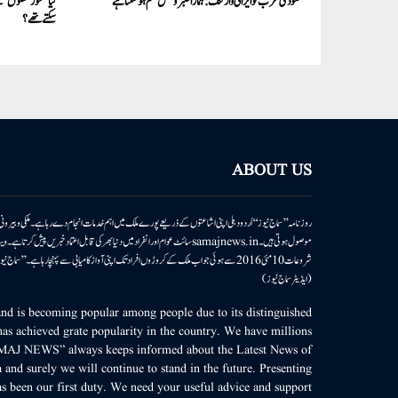
سعودی عرب کو ایرانی وارننگ: ہمارا صبر و تحمل ختم ہو سکتا ہے
کیا ’گئو رکشکوں‘ ک
سکتے تھے؟
ABOUT US
روزنامہ ’’سماج نیوز‘‘ اُردو دہلی اپنی اشاعتوں کے ذریعے پورے ملک میں اہم خدمات انجام دے رہا ہے۔ ملکی وبیر
موصول ہوتی ہیں۔samajnews.inسائٹ عوام اور انفراد میں دنیا بھر کی قابل اعتماد خ
شروعات 10مئی 2016 سے ہوئی جو اب ملک کے کروڑوں افراد تک اپنی آواز کامیابی سے پہنچا رہا ہے
(ایڈیٹر سماج نیوز)
d is becoming popular among people due to its distinguished
as achieved grate popularity in the country. We have millions
MAJ NEWS” always keeps informed about the Latest News of
 and surely we will continue to stand in the future. Presenting
s been our first duty. We need your useful advice and support.