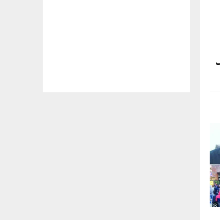
ے 18مئی تک ملک