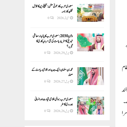
سعودی عرب کا دعوتی مشن: تبلیغ دین کا قابلِ
تقلید کارنامہ
مئی 2, 2026
0
وژن 2030:سعودی عرب کا پائیدار معاشی
تبدیلی کا سفر یا ریاست کی نئی سرمایہ کاری کا
ہ
تجربہ؟
اپریل 29, 2026
0
،نظام
محمد بن سلمان: ایک جدید اور فلاحی ریاست کے
معمار
اپریل 27, 2026
0
 الند
سعودی عرب: عالمی فلاحی قیادت اور انسانی
 کیا جاسکتا ہے۔
ہمدردی کا سفر
سرا
اپریل 26, 2026
0