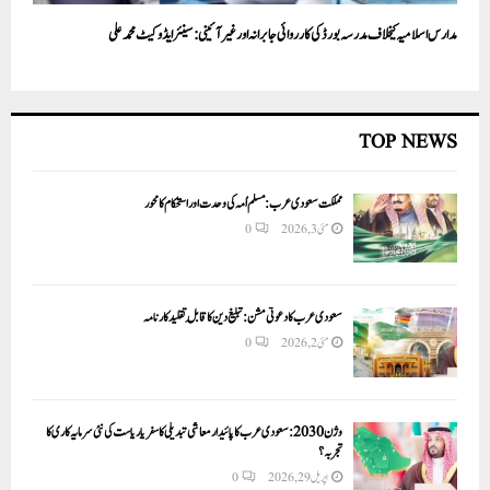
مدارس اسلامیہ کیخلاف مد ر سہ بورڈ کی کارروائی جابرانہ اور غیر آئینی: سینئر ایڈوکیٹ محمد علی
TOP NEWS
مملکت سعودی عرب: مسلم اُمہ کی وحدت اور استحکام کا محور
مئی 3, 2026
0
سعودی عرب کا دعوتی مشن: تبلیغ دین کا قابلِ تقلید کارنامہ
مئی 2, 2026
0
وژن 2030:سعودی عرب کا پائیدار معاشی تبدیلی کا سفر یا ریاست کی نئی سرمایہ کاری کا
تجربہ؟
اپریل 29, 2026
0