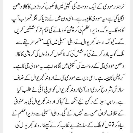
نریندر مودی کے ایک دوست کی کمپنی میں لاکھوں کروڑوں کا کالا دھن
لگایا گیا ہے، یہ مودی کا پیسہ ہے۔ اسی دن میں نے بتایاکہ اگلا نمبر اب آپ
کا ہوگا۔ یہ لوگ وزیراعظم کی کرپشن کو دبانے کی تمام تر کوششیں کریں
گے۔ کیونکہ اروند کجریوال نے دہلی اسمبلی میں ایک منظم طریقے سے
ملک کو یہ باور کرانے کی کوشش کی کہ لاکھوں کروڑوں کی کرپشن کا کالا
دھن مودی جی کے دوست کی کمپنی میں لگا ہوا ہے۔ یہ مودی جی کا ہے۔
کرپشن کا پیسہ ہے۔ اسی دن سے مودی جی نے اروند کجریوال کے خلاف
سازش شروع کردی اور آج اروند کجریوال کو سی بی آئی نے طلب کیا
ہے۔ راجیہ سبھا کے رکن سنجے سنگھ نے کہا کہ اروند کجریوال کی بدعنوانی
کے خلاف لڑائی سمن سے نہیں رکے گی۔ دہلی اسمبلی سے وزیر اعظم کے
سیاہ کرتوتوں کو ملک کے سامنے بے نقاب کرنے کیلئے اروند کجریوال کی