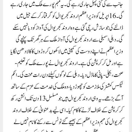
جانب سے کی گئی پہل جاری رہے گی۔ یہ مہم پورے ملک میں جاری رہے
گی۔ 16 اپریل کو وزیر اعظم اروند کجریوال کو گرفتار کرکے جیل میں
ڈالنے کی جو سازش رچی گئی ہے وہ اروند کجریوال کی آواز کو دبا نہیں سکے
گی۔ دہلی اسمبلی سے اروند کجریوال کی آواز ملک کے ہر گھر تک پہنچے گی
وزیر اعظم نے اپنے دوست کی کمپنی میں لاکھوں کروڑوں کا کالا دھن لگایا
ہے اور مل کر کرپشن کی ہے۔ اروند کجریوال نے پورے ملک کو تعلیم-
صحت، بجلی-پانی کا ماڈل دیا۔ دہلی کے لوگوں کیلئے دن رات محنت کی۔ انکم
ٹیکس کمشنر کی ملازمت کو چھوڑ دیا، وہ ملک کی خدمت کے عزم کے ساتھ
آگے بڑھے۔ یہ وہی اروند کجریوال ہیں جو مسلسل 13 دن تک انشن رکھ
کر کرپشن کے خلاف لڑنے کا کام کیا۔ اسی لیے بدعنوانی کے خلاف اروند
کجریوال کی مہم وزیر اعظم کے بھیجے گئے نوٹس سے رکنے کا نام نہیں لے