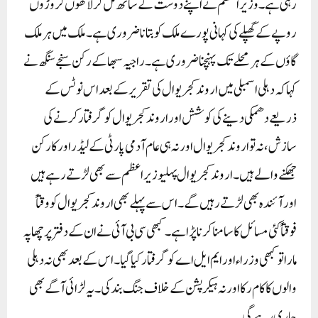
رہی ہے۔ وزیراعظم نے اپنے دوست کے ساتھ مل کر لاکھوں کروڑوں
روپے کے گھپلے کی کہانی پورے ملک کو بتانا ضروری ہے۔ ملک میں ہر ملک
گاؤں کے ہر محلے تک پہنچنا ضروری ہے۔ راجیہ سبھا کے رکن سنجے سنگھ نے
کہا کہ دہلی اسمبلی میں اروند کجریوال کی تقریر کے بعد اس نوٹس کے
ذریعے دھمکی دینے کی کوشش اور اروند کجریوال کو گرفتار کرنے کی
سازش، نہ تو اروند کجریوال اور نہ ہی عام آدمی پارٹی کے لیڈر اور کارکن
جھکنے والے ہیں۔ اروند کجریوال پہلیوزیراعظم سے بھی لڑتے رہے ہیں
اور آئندہ بھی لڑتے رہیں گے۔ اس سے پہلے بھی اروند کجریوال کو وقتاً
فوقتاً کئی مسائل کا سامنا کرنا پڑا ہے۔ کبھی سی بی آئی نے ان کے دفتر پر چھاپہ
مارا تو کبھی وزراء اور ایم ایل اے کو گرفتار کیا گیا۔ اس کے بعد بھی نہ دہلی
والوں کا کام رکا اور نہ ہیکرپشن کے خلاف جنگ بند کی۔ یہ لڑائی آگے بھی
جاری رہے گی۔