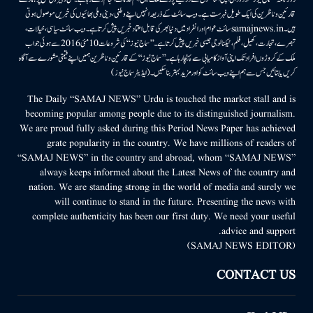
قارئین وناظرین کی ایک طویل فہرست ہے۔ ویب سائٹ کے ذریعہ انہیں اپنے وطنی، دینی وملی بھائیوں کی خبریں موصول ہوتی
ہیں۔samajnews.inسائٹ عوام اور انفراد میں دنیا بھر کی قابل اعتماد خبریں پیش کرتا ہے۔ ویب سائٹ سیاسی، خیالات،
تبصرے، تجارت، کھیل، فلم، ٹیکنالوجی جیسی خبریں پیش کرتا ہے۔ ’’سماج نیوز‘‘ کی شروعات 10مئی 2016 سے ہوئی جو اب
ملک کے کروڑوں افراد تک اپنی آواز کامیابی سے پہنچا رہا ہے۔ ’’سماج نیوز‘‘ کے قارئین وناظرین ہمیں اپنے قیمتی مشورے سے آگاہ
کریں یا بتائیں جس سے ہم اپنے ویب سائٹ کو اور مزید بہتر بناسکیں۔ (ایڈیٹر سماج نیوز)
The Daily “SAMAJ NEWS” Urdu is touched the market stall and is
becoming popular among people due to its distinguished journalism.
We are proud fully asked during this Period News Paper has achieved
grate popularity in the country. We have millions of readers of
“SAMAJ NEWS” in the country and abroad, whom “SAMAJ NEWS”
always keeps informed about the Latest News of the country and
nation. We are standing strong in the world of media and surely we
will continue to stand in the future. Presenting the news with
complete authenticity has been our first duty. We need your useful
advice and support.
(SAMAJ NEWS EDITOR)
CONTACT US