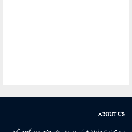
ABOUT US
روزنامہ ’’سماج نیوز‘‘ اُردو دہلی اپنی اشاعتوں کے ذریعے پورے ملک میں اہم خدمات انجام دے رہا ہے۔ ملکی وبیرونی سطح پر ہمارے