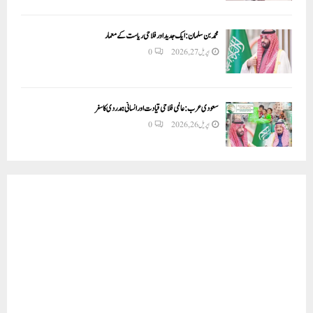
محمد بن سلمان: ایک جدید اور فلاحی ریاست کے معمار
اپریل 27, 2026
0
سعودی عرب: عالمی فلاحی قیادت اور انسانی ہمدردی کا سفر
اپریل 26, 2026
0