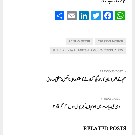
S
E
Li
T
Fa
W
ha
m
nk
wi
ce
ha
re
ail
ed
tte
bo
ts
In
r
ok
A
SANJAY SINGH
CBI SENT NOTICE
pp
WHEN KEJRIWAL EXPOSED MODI'S CORRUPTION
PREVIOUS POST
علم کے بغیر انسان کا زندگی گزارنے کا مقصد ہی نامکمل:مفتی صادق
NEXT POST
دہلی کی سیاست میں بھونچال، کجریوال ہوں گے گرفتار؟
RELATED POSTS