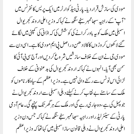
مودی کی سازش قرار دیا۔ پارٹی ہیڈکوارٹر میں ایک پریس کانفرنس میں
’آپ‘ کے راجیہ سبھا ممبر سنجے سنگھ نے کہا کہ وزیر اعلی اروند کجریوال
اسمبلی میں ملک کو یہ باور کرانے کی کوشش کی کہ اڈانی کی کمپنی میں لگائے
گئے لاکھوں کروڑوں کا کالا دھن دراصل پی ایم مودی کا ہے۔ اسی دن سے
مودی جی نے ان کے خلاف سازشیں شروع کر دیں اور آج سی بی آئی کا
سمن بھی آیا۔ انہوں نے کہا کہ اروند کجریوال کی بدعنوانی کے خلاف
لڑائی اس نوٹس سے رکنے والی نہیں ہے۔وزیر اعظم کے سیاہ کارناموں کو
ملک کے سامنے بے نقاب کرنے کیلئے دہلی اسمبلی سے اروند کجریوال نے
جو پہل کی ہے، وہ جاری رہے گی اور ملک کے ہر گھر تک پہنچے گی۔ عام آدمی
پارٹی کے سینئر لیڈر اور راجیہ سبھا ممبر سنجے سنگھ نے کہا کہ جس دن وزیر
اعلی اروند کجریوال نے دہلی قانون ساز اسمبلی میں کہا تھا کہ وزیر اعظم