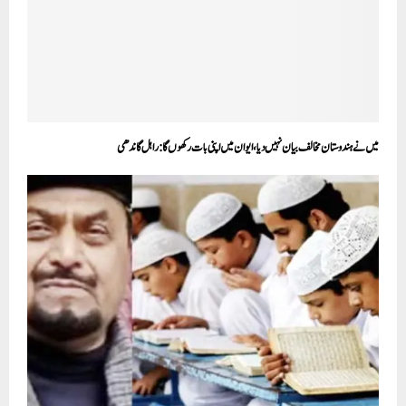
میں نے ہندوستان مخالف بیان نہیں دیا، ایوان میں اپنی بات رکھوں گا :راہل گاندھی