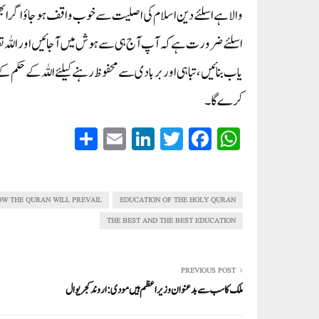
والا ہے اسلئے دین اسلام کی اصلیت سے خوب واقف ہو جاؤ اگر ابھی بھ
اسلئے ضرورت ہے کہ آپ آج ہی سے ہوش میں آ جائیں اور اللہ تع
یاب بنائیں، تباہی اور بربادی سے محفوظ رہنے کیلئے اللہ کے حکم کے
کرے گا۔
S
E
Li
T
Fa
W
ha
m
nk
wi
ce
ha
re
ail
ed
tte
bo
ts
In
r
ok
A
OW THE QURAN WILL PREVAIL
EDUCATION OF THE HOLY QURAN
pp
THE BEST AND THE BEST EDUCATION
PREVIOUS POST
ملک کا سب سے بدعنوان وزیر اعظم ہیں مودی : اروند کجریوال