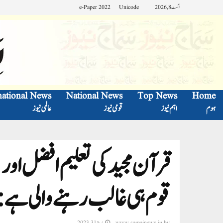
اگست 8, 2026
Unicode
e-Paper 2022
national News
National News
Top News
Home
ہوم
اہم نیوز
قومی نیوز
عالمی نیوز
قرآن مجید کی تعلیم افضل اور
قوم ہی غالب رہنے والی ہے:م
by
www.samajnews.in
مارچ 31, 2023