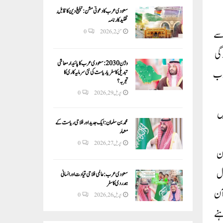
سعودی عرب کا دعوتی مشن: تبلیغ دین کا قابلِ
تقلید کارنامہ
 سے
مئی 2, 2026
0
دگی
وژن 2030:سعودی عرب کا پائیدار معاشی
قوب
تبدیلی کا سفر یا ریاست کی نئی سرمایہ کاری کا
تجربہ؟
اپریل 29, 2026
0
یں
محمد بن سلمان: ایک جدید اور فلاحی ریاست کے
معمار
اپریل 27, 2026
0
ٓن
زل
سعودی عرب: عالمی فلاحی قیادت اور انسانی
ہمدردی کا سفر
آن
اپریل 26, 2026
0
ہنے