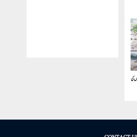
سیلاب اور پہاڑ کھسکنے سے 34 لوگوں کی