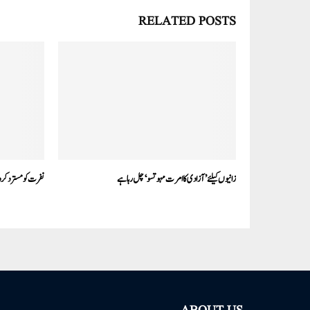
RELATED POSTS
زانیوں کیلئے ’آزادی کا امرت مہوتسو‘ چل رہا ہے
نفرت کو مسترد کرد