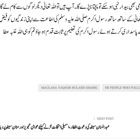
ی بیدار نہی ہو سکے تو پچتا نا پڑے گا۔ آپ ہیں تو اللہ تعالیٰ دیگر لوگوں سے کام لے گا
الیٰ کے ساتھ ساتھ رسول اکرم صلی اللہ علیہ وسلم کی اطاعت سے اپنی زندگیوں کو فیض
 پاسداری کرتے ہوئے رسول اکرم کی تعلیم پر ثابت قدم ہو جاؤ تم کو ہی اللہ غلبہ عطا
MAULANA YAQOOB BULAND SHAHRI
HE PEOPLE WHO FOLL
NEXT POST
عبدالمنان سیٹھ کی دعوتِ افطار، اسمبلی انتخات لڑنے کیلئے عوامی تجویز اورمنان سیٹھ پر دباو