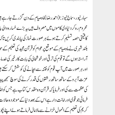
سہارنپور، سماج نیوز:(احمد رضا)ماہ صیام کے دن گزرتے جا رہے 
محروم رہ کر دنیا وی کاموں میں مصروف ہیں یہ بڑے خسارہ والی بات 
کا قیمتی حصہ تسلیم کر تے ہوئے ہر صورت نماز کی پابندی کریں تا کہ ن
بلند شہر ی نے ماہ صیام کے موقع پر عوام کو قرآن مجید کی تعلیم کے 
آراستہ ہو ں گے تو قوم کی ترقی اور خوشحالی کی بابت کار خیر کی خ
اور ہر صورت میں آپ قوم کو فتنہ سے بچانے کی کوشش کر سکتے ہی
عزت آبرو کے ساتھ ساتھ رشتوں کی قدر کر نے کی سو چ سمجھ پیدا 
کی عظمت سے کی اور فرمایا کہ قرآن وہ مقدس کتاب ہے جس کو اللہ ت
فرمائی جو قوی اور امانت دار ہے اس کے بعد دنیا کے موجودہ حالات
کریم کی تعلیم کے انمول خزانے سے مالا مال فر ما تے ہوئے اپنے بچو