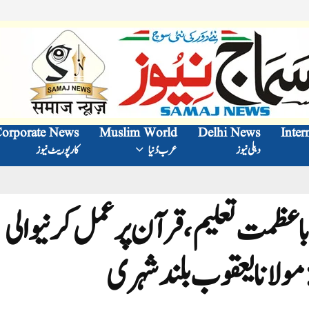
orporate News
Muslim World
Delhi News
Inter
دہلی نیوز
عرب دُنیا
کارپوریٹ نیوز
 باعظمت تعلیم، قرآن پر عمل کرنیوالی
ولانایعقوب بلند شہر ی