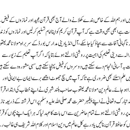
ہیں اور ہم اللہ کے خاص بندے کھلانے والے آج بھی قرآن مجید اور نمازوں کے فیض
ہے ابھی بھی وقت ہے کہ آپ قرآنِ کریم کو اپنا امام تسلیم کر لیں اور نمازوں کو زن
اگہانی آفات سے بچاؤ کیا جا سکے ،آل انڈیا دینی مدارس بورڈ کے سربراہ مولانا محمد یع
حوالہ سے دینی تعلیم کی اہمیت پر روشنی ڈالتے ہوئے بتایا کہ اگر آپ تعلیم کے زیور سے
د مات بہ آسانی انجام دے سکتے ہیں دوسروں کو فیض پہنچا سکتے ہیں سہی مشورہ دے سکتے ہ
ں علم اسلئے بھی ضروری ہے تاکہ آپ میں سچ جھوٹ اچھے برے ایمان بے ایمانی اور
ہو جائے۔ عالم دین مولانا محمد یعقوب صاحب بلند شہری نے اپنے خطاب کی ابتداء قرا
بارک و تعالیٰ نے اپنے پیغمبر حضرت محمد صلی اللہ علیہ وسلم پر اس فرشتہ کے ذریعہ نا
 پر روشنی ڈالتے ہوئے تمام حاضرین سے اس بات کا عہد لیاکہ ہر ایک اپنے بچوں کو قر
ں کو حافظ قرآن بنائیں یاد رہے کل عالم میں دین اسلام اور کلام اللہ شریف ہی غالب ر