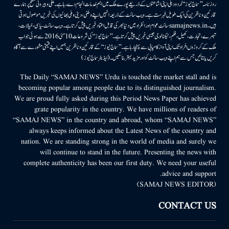
روزنامہ ’’سماج نیوز‘‘ اُردو دہلی اپنی اشاعتوں کے ذریعے پورے ملک میں اہم خدمات انجام دے رہا ہے۔ ملکی وبیرونی سطح پر ہمارے
قارئین وناظرین کی ایک طویل فہرست ہے۔ ویب سائٹ کے ذریعہ انہیں اپنے وطنی، دینی وملی بھائیوں کی خبریں موصول ہوتی
ہیں۔samajnews.inسائٹ عوام اور انفراد میں دنیا بھر کی قابل اعتماد خبریں پیش کرتا ہے۔ ویب سائٹ سیاسی، خیالات،
تبصرے، تجارت، کھیل، فلم، ٹیکنالوجی جیسی خبریں پیش کرتا ہے۔ ’’سماج نیوز‘‘ کی شروعات 10مئی 2016 سے ہوئی جو اب
ملک کے کروڑوں افراد تک اپنی آواز کامیابی سے پہنچا رہا ہے۔ ’’سماج نیوز‘‘ کے قارئین وناظرین ہمیں اپنے قیمتی مشورے سے آگاہ
کریں یا بتائیں جس سے ہم اپنے ویب سائٹ کو اور مزید بہتر بناسکیں۔ (ایڈیٹر سماج نیوز)
The Daily “SAMAJ NEWS” Urdu is touched the market stall and is
becoming popular among people due to its distinguished journalism.
We are proud fully asked during this Period News Paper has achieved
grate popularity in the country. We have millions of readers of
“SAMAJ NEWS” in the country and abroad, whom “SAMAJ NEWS”
always keeps informed about the Latest News of the country and
nation. We are standing strong in the world of media and surely we
will continue to stand in the future. Presenting the news with
complete authenticity has been our first duty. We need your useful
advice and support.
(SAMAJ NEWS EDITOR)
CONTACT US