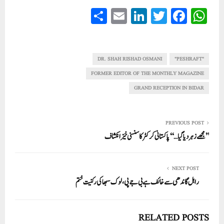
S
E
Li
T
Fa
W
ha
m
nk
wi
ce
ha
re
ail
ed
tte
bo
ts
In
r
ok
A
DR. SHAH RISHAD OSMANI
"PESHRAFT"
pp
FORMER EDITOR OF THE MONTHLY MAGAZINE
GRAND RECEPTION IN BIDAR
PREVIOUS POST
’’مجھے زہر دیا گیا…‘‘ پاکستانی کرکٹر کا سنسنی خیز انکشاف
NEXT POST
راہل گاندھی سے خائف ہے بی جے پی، لوک سبھا کی رکنیت ختم
RELATED POSTS