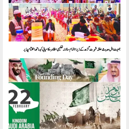
جمعیت اہل حدیث حلقہ شہرت گڑھ کے زیر اہتمام سالانہ تعلیمی مظاہرہ کامیابی کیساتھ اختتام پذیر