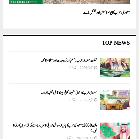
سعودی عرب کا یوم تاسیس اور نیشنل ڈے
TOP NEWS
مملکت سعودی عرب: مسلم اُمہ کی وحدت اور استحکام کا محور
مئی 3, 2026
0
سعودی عرب کا دعوتی مشن: تبلیغ دین کا قابلِ تقلید کارنامہ
مئی 2, 2026
0
وژن 2030:سعودی عرب کا پائیدار معاشی تبدیلی کا سفر یا ریاست کی نئی سرمایہ کاری کا
تجربہ؟
اپریل 29, 2026
0