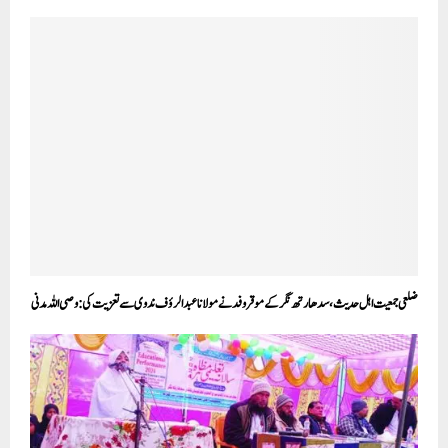
ضلعی جمعیت اہل حدیث، سدھارتھ نگر کے موقر وفد نے مولانا عبدالرؤف ندوی سے تعزیت کی: وصی اللہ مدنی