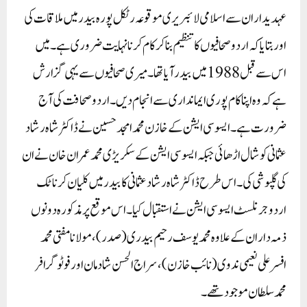
عہدیداران سے اسلامی لائبریری موقوعہ رٹکل پورہ بیدر میں ملاقات کی
اور بتایاکہ اردو صحافیوں کاتنظیم بناکر کام کرنا نہایت ضروری ہے۔ میں
اس سے قبل 1988 میں بیدر آیاتھا۔ میری صحافیوں سے یہی گزارش
ہے کہ وہ اپناکام پوری ایمانداری سے انجام دیں۔ اردوصحافت کی آج
ضرورت ہے۔ ایسوسی ایشن کے خازن محمد امجد حسین نے ڈاکٹر شاہ رشاد
عثمانی کو شال اڑھائی جبکہ ایسوسی ایشن کے سکریڑی محمد عمران خان نے ان
کی گلپوشی کی۔ اس طرح ڈاکٹر شاہ رشاد عثمانی کابیدر میں کلیان کرناٹک
اردو جرنلسٹ ایسوسی ایشن نے استقبال کیا۔ اس موقع پر مذکورہ دونوں
ذمہ داران کے علاوہ محمدیوسف رحیم بیدری (صدر)، مولانا مفتی محمد
افسرعلی نعیمی ندوی (نائب خازن)، سراج الحسن شادمان اور فوٹوگرافر
محمدسلطان موجودتھے۔