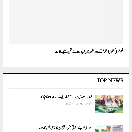
فلم ’دی کشمیر فائلز‘ کے بعد کشمیر میں زیادہ ہوئے قتل: سنجے راؤت
TOP NEWS
مملکت سعودی عرب: مسلم اُمہ کی وحدت اور استحکام کا محور
مئی 3, 2026
0
سعودی عرب کا دعوتی مشن: تبلیغ دین کا قابلِ تقلید کارنامہ