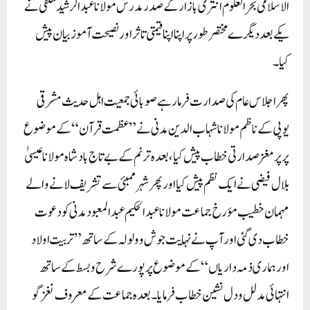
الاسلامی بحر العلوم انتری بازار کے صدر مدرس مولانا عبد الرشید سلفی نے
یکے بعد دیگرے مختصر طور پر اپنا اپنا قیمتی تاثر اور نصیحت آموز بیان پیش
کیا۔
پھر اجلاس عام کی صدارت فرما رہے صوبائی جمعیت اہل حدیث مشرقی
یوپی کے ناظم مولانا شہاب الدین مدنی نے ”عظمت قرآن“ کے موضوع
پر پر مغز صدارتی خطاب پیش کیا، بعدہ ترنم کے بے تاج بادشاہ مولانا عیسیٰ
بلال فیضی نے ایک نظم پیش کیا اور پھر شہر ممبئی سے تشریف لانے والے
مہمان خطیب مؤرخ جماعت مولانا عبد الحکیم عبد المعبود مدنی کو دعوت
خطاب دی گئی اور آپ نے نہایت جوش و ولولہ کے ساتھ ”تربیت اولاد
اور ہماری ذمہ داریاں“ کے موضوع پر پورے شرح و بسط کے ساتھ
انتہائی مدلل و دل نشین خطاب فرمایا۔ بعدہ جماعت کے معروف نغز گو