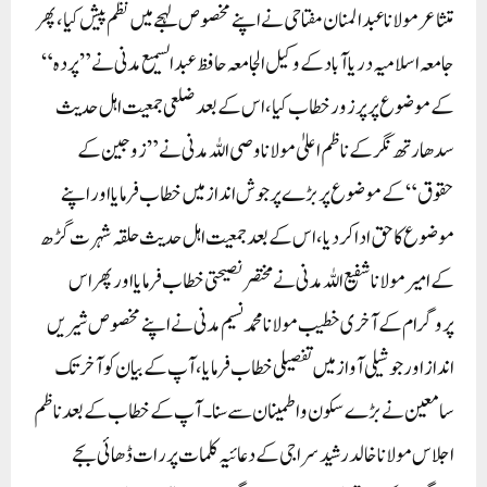
متشاعر مولانا عبد المنان مفتاحی نے اپنے مخصوص لہجے میں نظم پیش کیا، پھر
جامعہ اسلامیہ دریا آباد کے وکیل الجامعہ حافظ عبد السمیع مدنی نے ”پردہ“
کے موضوع پر پر زور خطاب کیا، اس کے بعد ضلعی جمعیت اہل حدیث
سدھارتھ نگر کے ناظم اعلیٰ مولانا وصی اللہ مدنی نے ”زوجین کے
حقوق“ کے موضوع پر بڑے پرجوش انداز میں خطاب فرمایا اور اپنے
موضوع کا حق ادا کر دیا، اس کے بعد جمعیت اہل حدیث حلقہ شہرت گڑھ
کے امیر مولانا شفیع اللہ مدنی نے مختصر نصیحتی خطاب فرمایا اور پھر اس
پروگرام کے آخری خطیب مولانا محمد نسیم مدنی نے اپنے مخصوص شیریں
انداز اور جوشیلی آواز میں تفصیلی خطاب فرمایا، آپ کے بیان کو آخر تک
سامعین نے بڑے سکون و اطمینان سے سنا۔ آپ کے خطاب کے بعد ناظم
اجلاس مولانا خالد رشید سراجی کے دعائیہ کلمات پر رات ڈھائی بجے