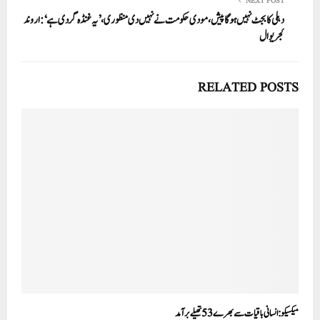
NEXT POST
دہلی کا بجٹ نہیں ہوگا پیش، مودی حکومت نے نہیں دی منظوری، ’یہ غنڈہ گردی ہے‘: اروند
کجریوال
RELATED POSTS
میکسیکو: انسانی باقیات سے بھرے 53 تھیلے برآمد