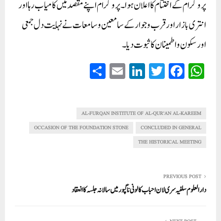
پروگرام کے اختتام کا اعلان ہوا۔ پروگرام اپنے مقصد میں کامیاب رہا اور
انتری بازار اور قرب و جوار کے سامعین و سامعات نے نہایت دل جمعی
اور سکون و اطمینان کا ثبوت دیا۔
S
E
Li
T
Fa
W
ha
m
nk
wi
ce
ha
re
ail
ed
tte
bo
ts
In
r
ok
A
AL-FURQAN INSTITUTE OF AL-QUR'AN AL-KAREEM
pp
OCCASION OF THE FOUNDATION STONE
CONCLUDED IN GENERAL
THE HISTORICAL MEETING
PREVIOUS POST
دارالعلوم سلفیہ سری لان احباب کالونی ناگپور میں سالانہ جلسہ کا انعقاد