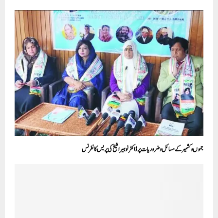
جموں وکشمیر کے مسائل وضروریات پر ڈاکٹر نوہیرا شیخ کی پریس کانفرنس