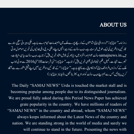
ABOUT US
روزنامہ ’’سماج نیوز‘‘ اُردو دہلی اپنی اشاعتوں کے ذریعے پورے ملک میں اہم خدمات انجام دے رہا ہے۔ ملکی وبیرونی سطح پر ہمارے
قارئین وناظرین کی ایک طویل فہرست ہے۔ ویب سائٹ کے ذریعہ انہیں اپنے وطنی، دینی وملی بھائیوں کی خبریں موصول ہوتی
ہیں۔samajnews.inسائٹ عوام اور انفراد میں دنیا بھر کی قابل اعتماد خبریں پیش کرتا ہے۔ ویب سائٹ سیاسی، خیالات،
تبصرے، تجارت، کھیل، فلم، ٹیکنالوجی جیسی خبریں پیش کرتا ہے۔ ’’سماج نیوز‘‘ کی شروعات 10مئی 2016 سے ہوئی جو اب
ملک کے کروڑوں افراد تک اپنی آواز کامیابی سے پہنچا رہا ہے۔ ’’سماج نیوز‘‘ کے قارئین وناظرین ہمیں اپنے قیمتی مشورے سے آگاہ
کریں یا بتائیں جس سے ہم اپنے ویب سائٹ کو اور مزید بہتر بناسکیں۔ (ایڈیٹر سماج نیوز)
The Daily “SAMAJ NEWS” Urdu is touched the market stall and is
becoming popular among people due to its distinguished journalism.
We are proud fully asked during this Period News Paper has achieved
grate popularity in the country. We have millions of readers of
“SAMAJ NEWS” in the country and abroad, whom “SAMAJ NEWS”
always keeps informed about the Latest News of the country and
nation. We are standing strong in the world of media and surely we
will continue to stand in the future. Presenting the news with