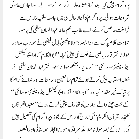
پروگرام پیش کیا۔ بعد نمازِ عشاء علمائے کرام کے حوالے سے اجلاس عام کی
شروعات ہوئی۔ پروگرام کا آغاز حال ہی میں جامعہ سلفیہ بنارس سے
فراغت حاصل کرنے والے طالب علم حامد عبد المنان سلفی کی پر سوز
تلاوت کلام پاک سے ہوا، بعدہ مولانا عیسیٰ بلال فیضی نے حمد رب علا اور
مولانا اختر نثار ریاضی نے نعت نبی پیش کیا۔ ”ابو الکلام آزاد ایجوکیشنل
اینڈ ویلفیئر سوسائٹی“ کے مدیر و منتظم مولانا سعود اختر عبد المنان سلفی نے
خطبہ استقبالیہ پیش کرتے ہوئے تمام سامعین و سامعات اور علمائے کرام کا
پر تپاک خیر مقدم کیا اور ”ابو الکلام آزاد ایجوکیشنل اینڈ ویلفیئر سوسائٹی“
کے تحت چلنے والے اداروں کا تعارف پیش کرتے ہوئے ”معہد الفرقان
لتحفیظ القرآن الکریم“ کی تاریخ اور اس کے مجوزہ پروگرام کی تفصیل پیش
کی۔ اس کے بعد مولانا عبد اللہ سراجی، مولانا اعجاز احمد سنابلی اور المعہد