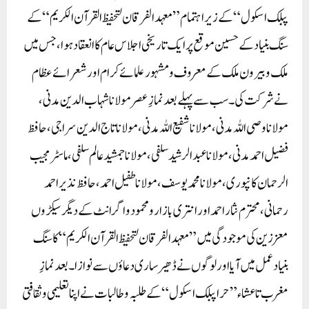
پبلک اسکول“ کے زیر اہتمام ”معہد الفرقان لتحفیظ القرآن الکریم“ کے
سنگ بنیاد کے حسین موقع پر ایک تاریخی اجلاس عام کا انعقاد ہوا، جس میں
ملک و بیرون ملک کے معروف و مشہور علمائے کرام اور شعرائے عظام
نے شرکت کی۔ سب سے پہلے بعد نمازِ عصر مولانا شہاب الدین مدنی،
مولانا وصی اللہ مدنی، مولانا شفیع اللہ مدنی، مولانا تاج الدین سراجی، حافظ
فضیل احمد مدنی، مولانا عبد الرشید سلفی، مولانا جمشید عالم سلفی، ماسٹر مجیب
الرحمان کانپوری، مولانا محمد یوسف، مولانا طفیل احمد، حافظ نذیر احمد
رحمانی، محترم نثار احمد اور انتری بازار و محمودوا گرانٹ کے دیگر سیکڑوں
معززین کی موجودگی میں ”معہد الفرقان لتحفیظ القرآن الکریم“ کا سنگ
بنیاد عمل میں آیا اور لوگوں نے ڈھیر ساری دعاؤں سے نوازا۔ بعد نمازِ
مغرب تا عشاء ”حرا پبلک اسکول“ کے طلبہ و طالبات نے اپنا تعلیمی و ثقافتی