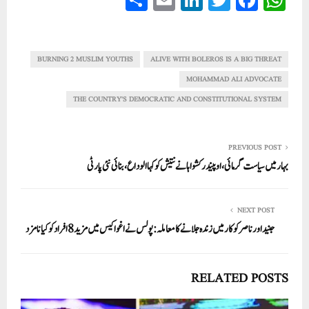
ha
m
nk
wi
ce
ha
re
ail
ed
tte
bo
ts
In
r
ok
A
BURNING 2 MUSLIM YOUTHS
ALIVE WITH BOLEROS IS A BIG THREAT
pp
MOHAMMAD ALI ADVOCATE
THE COUNTRY'S DEMOCRATIC AND CONSTITUTIONAL SYSTEM
PREVIOUS POST
بہار میں سیاست گرمائی، اوپیندر کشواہا نے نتیش کو کہاالوداع،بنائی نئی پارٹی
NEXT POST
جنید اور ناصر کو کار میں زندہ جلانے کا معاملہ: پولس نے اغوا کیس میں مزید 8 افراد کو کیا نامزد
RELATED POSTS