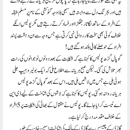
یہ بھی کھلے طور سے بتایا جا رہا ہے کہ پانچوں ملزمین ہریانہ کے رہنے والے
ہیں اور بجرنگ دل سے وابستہ ہیں سبھی بلاوجہ گئو کشی کے نام پر مسلم طبقہ
کے افراد کے ساتھ لگاتار جھگڑا اور فساد کر تے رہتے ہیں مگر پولیس انکے
خلاف کوئی بھی سخت کارروائی نہی کر تی ہے جس وجہ سے ان دہشت پسند
افراد کے حو صلے کافی بلند ہو گئے ہیں!
گوپال گڑھ پولیس کا کہنا ہے کہ شکایت کے بعد دونوں نوجوانوں کی رات
بھر تلاش کی گئی۔ لیکن صبح ہریانہ سے اطلاع ملی کہ ایک بولیرو جیپ جلی
ہوئی ملی ہے جس میں لاشیں ملی ہیں۔ اس کے بعد گوپال گڑھ پولیس
ہریانہ روانہ ہوگئی۔ پولیس کا کہنا ہے کہ لاشوں کی شناخت کے لیے ڈی این
اے ٹیسٹ کرایا جائے گا۔ پولیس نے مقتول کے بھائی کی شکایت پر 5 افراد
کے خلاف مقدمہ درج کر لیا ہے۔
گاڑی کے چیسس سے گاڑی کے مالک کی شناخت اسین خان کے طور