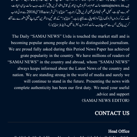
ہیں۔samajnews.inسائٹ عوام اور انفراد میں دنیا بھر کی قابل اعتماد خبریں پیش کرتا ہے۔ ویب سائٹ سیاسی، خیالات،
تبصرے، تجارت، کھیل، فلم، ٹیکنالوجی جیسی خبریں پیش کرتا ہے۔ ’’سماج نیوز‘‘ کی شروعات 10مئی 2016 سے ہوئی جو اب
ملک کے کروڑوں افراد تک اپنی آواز کامیابی سے پہنچا رہا ہے۔ ’’سماج نیوز‘‘ کے قارئین وناظرین ہمیں اپنے قیمتی مشورے سے آگاہ
کریں یا بتائیں جس سے ہم اپنے ویب سائٹ کو اور مزید بہتر بناسکیں۔ (ایڈیٹر سماج نیوز)
The Daily “SAMAJ NEWS” Urdu is touched the market stall and is
becoming popular among people due to its distinguished journalism.
We are proud fully asked during this Period News Paper has achieved
grate popularity in the country. We have millions of readers of
“SAMAJ NEWS” in the country and abroad, whom “SAMAJ NEWS”
always keeps informed about the Latest News of the country and
nation. We are standing strong in the world of media and surely we
will continue to stand in the future. Presenting the news with
complete authenticity has been our first duty. We need your useful
advice and support.
(SAMAJ NEWS EDITOR)
CONTACT US
Head Office