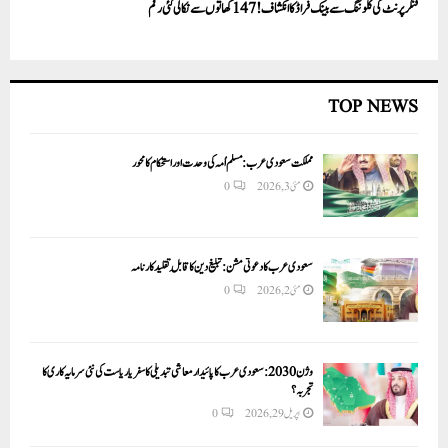
فنگر پرنٹ کی کلوننگ سے بینک فراڈ کا انکشاف! 147 کھاتوں سے نکالی گئی رقم
TOP NEWS
مملکت سعودی عرب: مسلم اُمہ کی وحدت اور استحکام کا محور
مئی 3, 2026
0
سعودی عرب کا دعوتی مشن: تبلیغ دین کا قابلِ تقلید کارنامہ
مئی 2, 2026
0
وژن 2030:سعودی عرب کا پائیدار معاشی تبدیلی کا سفر یا ریاست کی نئی سرمایہ کاری کا
تجربہ؟
اپریل 29, 2026
0