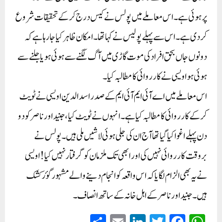
پرہوئی ہے۔ اس معاملے میں پولس نے کیس درج کرکے تحقیقات شروع
کردی ہے۔ اس سے پہلے پولیس نے کہا تھا۔ امکان ظاہر کیا جا رہا ہے کہ
دونوں جاں بحق افراد کی موت گاڑی میں آگ لگنے سے ہوئی ہو یا جلنے سے
ہوئی ہواویسی نے کارروائی کا مطالبہ کیا۔
اس معاملے میں اے آئی ایم آئی ایم کے صدر اسد الدین اویسی نے ٹویٹ
کرکے کارروائی کا مطالبہ کیا ہے۔ انہوں نے ٹویٹ کیا ، جنید اور ناصر کو دو
دن پہلے اغوا کیا گیا تھاآج ان کی جلی ہوئی لاشیں ملی ہیں۔ پولس نے
بروقت کارروائی نہیں کی اور ابھی تک ملزمان کو گرفتار نہیں کیا! اویسی
نے یہ بھی الزام لگایا کہ اس واقعہ کو انجام دینے والے مشہورگؤ رکشک
ہیں۔ جنید اور ناصر کے اہل خانہ کے ساتھ انصا ف۔
S
E
Li
T
Fa
W