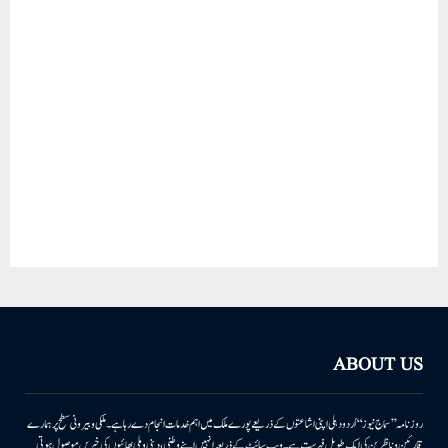
ABOUT US
روزنامہ ’’سماج نیوز‘‘ اُردو دہلی اپنی اشاعتوں کے ذریعے پورے ملک میں اہم خدمات انجام دے رہا ہے۔ ملکی وبیرونی سطح پر ہمارے
قارئین وناظرین کی ایک طویل فہرست ہے۔ ویب سائٹ کے ذریعہ انہیں اپنے وطنی، دینی وملی بھائیوں کی خبریں موصول ہوتی