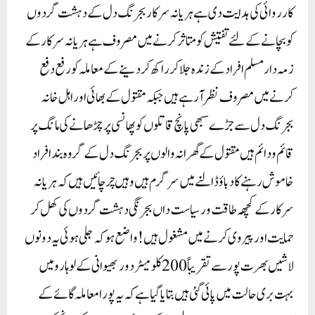
کارروائی کی ہدایت دی ہے ہر یانہ سرکار بجرنگ دل کے دہشت گردوں
کو بچانے کے لئے تفتیش کو متاثر کرنے میں مصروف ہے ہریانہ سرکار کے
زمہ دار مسلم افراد کے زندہ جلا کر راکھ کر دینے کے معاملہ کو رفع دفع
کرنے میں مصروف نظر آرہے ہیں جبکہ مقتول کے بھائی اور اہل خانہ
بجرنگ دل سے جڑے سبھی پانچ قاتلوں کو پھانسی پر چڑھا نے کی مانگ پر
قائم ودائم ہیں مقتول کے گھرانہ والوں پر بجرنگ دل کے گروہ بند افراد
خاموش رہنے کا دباؤ ڈالنے میں سرگرم ہیں وہیں چر چائیں ہیں کہ ہریانہ
سرکار کے کچھہ طاقت ور سياست داں بجرنگی دہشت گردوں کی کھل کر
حمایت اور پیروی کرنے میں مشغول ہیں! واضع ہو کہ جلی ہوئی یہ دونوں
لاشیں بھرت پور سے تقریباً 200 کلومیٹر دور بھیوانی کے لوہارو میں
بہت بری حالت میں پائی گئی ہیں بتایا گیا ہے کہ یہ پورا معاملہ گائے کے