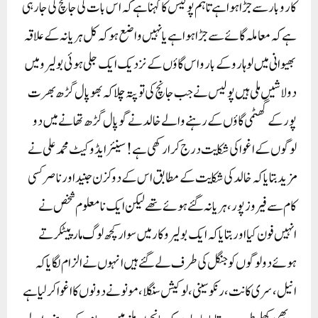
کاروبار سے جڑا ہوا ہے تاہم پولیس کا کہنا ہے کہ اس بات کی جانچ کی جا رہی
ہے کہ معاملہ گائے سے جڑا ہوا ہے یا نہیں واضع ہو کہ کل ہریانہ کے علاقہ
بھیوانی میں لوہارو کے بارواس گاؤں کے نزدیک ایک جلی ہوئی بولیرو میں
دو لاشیں ملی ہیں پولیس نے جب جانچ کی تو پتہ چلا کہ بھوپال گڑھ بھرت
پور کے گھٹمی گاؤں کے رہنے والے خالد نے گوپال گڑھ تھانے میں دو
لوگوں کے اغوا کی شکایت درج کرا رکھی ہے ! سینئر ایڈوکیٹ محمد علی نے
مزید بتایا کہ خالد کی شکایت کے مطابق اس کے دو کزن جنید اور ناصر کسی
کام سے فیروز پور، ہریانہ گئے ہوئے تھے لیکن ایک نامعلوم شخص نے
انہیں فون کیا اور بتایا کہ ایک بولیرو کار میں سوار کچھ لوگ ما ر پیٹکرتے
ہوئے دو لوگوں کو جنگل کی طرف لے گئے ہیں انہوں نے الزام لگایا کہ
انیل ، سری کانت ، رنکو سینی ، لوکیش سنگلا ، مونو نے دونوں کااغوا کر لیا ہے