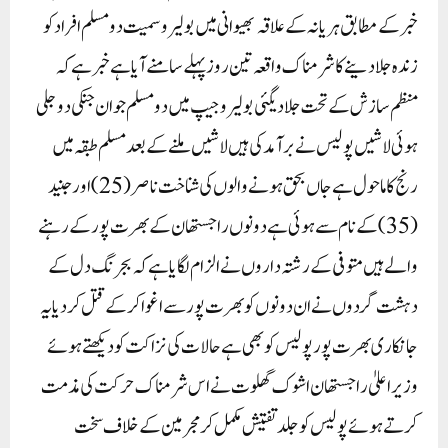
خبر کے مطابق ہریانہ کے علاقہ بھیوانی میں بولیرو سمیت دو مسلم افراد کو
زندہ جلا دینے کا شرمناک واقعہ تین روز پہلے سامنے آیا ہے خبر ہے کہ
منظم سازش کے تحت جلادیگئی بولیرو جیپ میں دو مسلم جوان جنکی دوجلی
ہوئی لاشیں پولیس نے برآمد کی ہیں لاشیں ملنے کے بعد مسلم طبقہ میں
رنج کا ماحول ہے جاں بحق ہونے والوں کی شناخت ناصر (25) اور جنید
( 35) کے نام سے ہوئی ہے دونوں راجستھان کے بھرت پور کے رہنے
والے ہیں متوفی کے رشتہ داروں نے الزام لگایا ہے کہ بجرنگ دل کے
دہشت گردوں نے ان دونوں کو بھرت پور سے اغوا کر کے قتل کر دیا یہ
جانکاری بھرت پور پولیس کو بھی ہے حالات کی نزاکت کو دیکھتے ہوئے
وزیر اعلیٰ راجستھان اشوک گھلوت نے اس شرمناک حرکت کی مذمت
کرتے ہوئے پولیس کو جلد تفتیش مکمل کر مجرمین کے خلاف سخت