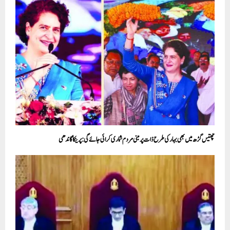
چھتیس گڑھ میں بھی بہار کی طرح ذات پر مبنی مردم شماری کرائی جائے گی:پرینکا گاندھی