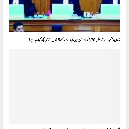
جموں و کشمیر سے آرٹیکل 370 کو ہٹانے پر سپریم کورٹ کے 5 ججوں نے کیا کچھ کہا، جانیے!