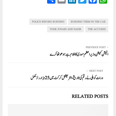
ha
m
nk
wi
ce
ha
re
ail
ed
tte
bo
ts
In
r
ok
A
POLICE BEFORE BURNING
BURNING THEM IN THE CAR
pp
TOOK JUNAID AND NASIR
THE ACCUSED
PREVIOUS POST
الیکشن کمیشن وزیر اعظم مودی کا غلام ہے: ادھو ٹھاکرے
NEXT POST
وراٹ کوہلی نے رقم کی تاریخ، انٹرنیشنل کرکٹ میں 25 ہزار رنزمکمل
RELATED POSTS