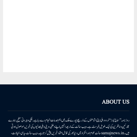
ABOUT US
روزنامہ ’’سماج نیوز‘‘ اُردو دہلی اپنی اشاعتوں کے ذریعے پورے ملک میں اہم خدمات انجام دے رہا ہے۔ ملکی وبیرونی سطح پر ہمارے
قارئین وناظرین کی ایک طویل فہرست ہے۔ ویب سائٹ کے ذریعہ انہیں اپنے وطنی، دینی وملی بھائیوں کی خبریں موصول ہوتی
ہیں۔samajnews.inسائٹ عوام اور انفراد میں دنیا بھر کی قابل اعتماد خبریں پیش کرتا ہے۔ ویب سائٹ سیاسی، خیالات،