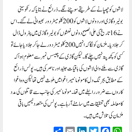
لاشوں کو چھپانے کے طریقے سوچنے لگے۔ ذرائع نے بتایا کہ رنکو سینی
بولیرو گاڑی اور دونوں لاشوں کو 200 کلومیٹر دور بھیوانی لے گئے۔ اس
نے 16 تاریخ کی علی الصبح دونوں نعشوں کو بولیرو گاڑی میں پٹرول ڈال
کر جلا دیا۔ ملزمان کو لگا کہ انہیں 200 کلومیٹر دور لے جا کر جلا دیا جائے تو
کسی کو کچھ پتہ نہیں چلے گا۔ لیکن گاڑی کے چیسس نمبر سے معلوم ہوا کہ
گاڑی سے ملنے والی لاشوں کی باقیات جنید اور ناصر کی ہیں۔ پولس ذرائع
کے مطابق بجرنگ دل کا مونو مانیسر اغوا میں ملوث نہیں تھا لیکن وہ اغوا
کاروں سے ضرور رابطے میں تھا۔ مونو مانیسر کی جانب سے قاتلوں کی مدد
کا معاملہ بھی تحقیقات میں سامنے آرہا ہے۔ پولس کی متعدد ٹیمیں باقی
ملزمان کی تلاش میں ہیں۔
S
E
Li
T
Fa
W