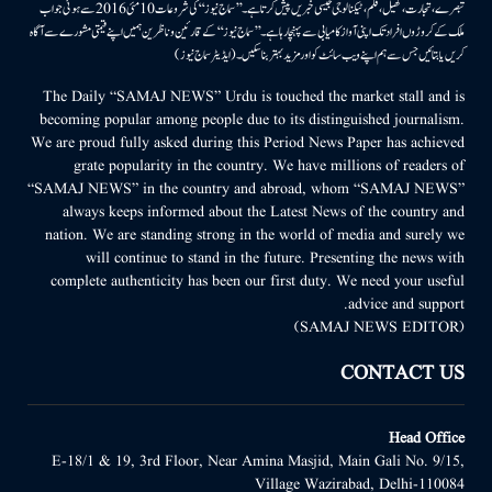
تبصرے، تجارت، کھیل، فلم، ٹیکنالوجی جیسی خبریں پیش کرتا ہے۔ ’’سماج نیوز‘‘ کی شروعات 10مئی 2016 سے ہوئی جو اب
ملک کے کروڑوں افراد تک اپنی آواز کامیابی سے پہنچا رہا ہے۔ ’’سماج نیوز‘‘ کے قارئین وناظرین ہمیں اپنے قیمتی مشورے سے آگاہ
کریں یا بتائیں جس سے ہم اپنے ویب سائٹ کو اور مزید بہتر بناسکیں۔ (ایڈیٹر سماج نیوز)
The Daily “SAMAJ NEWS” Urdu is touched the market stall and is
becoming popular among people due to its distinguished journalism.
We are proud fully asked during this Period News Paper has achieved
grate popularity in the country. We have millions of readers of
“SAMAJ NEWS” in the country and abroad, whom “SAMAJ NEWS”
always keeps informed about the Latest News of the country and
nation. We are standing strong in the world of media and surely we
will continue to stand in the future. Presenting the news with
complete authenticity has been our first duty. We need your useful
advice and support.
(SAMAJ NEWS EDITOR)
CONTACT US
Head Office
E-18/1 & 19, 3rd Floor, Near Amina Masjid, Main Gali No. 9/15,
Village Wazirabad, Delhi-110084