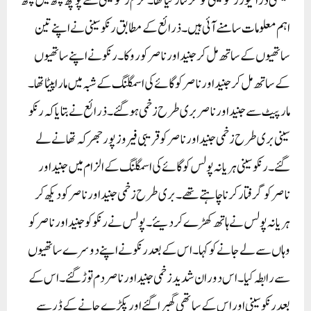
ٹیکسی ڈرائیور رنکو سینی کو گرفتار کیا تھا۔ ملزم رنکو سینی سے پوچھ گچھ میں کچھ
اہم معلومات سامنے آئی ہیں۔ ذرائع کے مطابق رنکو سینی نے اپنے تین
ساتھیوں کے ساتھ مل کر جنید اور ناصر کو روکا۔ رنکو نے اپنے ساتھیوں
کے ساتھ مل کر جنید اور ناصر کو گائے کی اسمگلنگ کے شبہ میں مارا پیٹا تھا۔
مار پیٹ سے جنید اور ناصر بری طرح زخمی ہو گئے۔ ذرائع نے بتایا کہ رنکو
سینی بری طرح زخمی جنید اور ناصر کو قریبی فیروز پور جھرکہ تھانے لے
گئے۔ رنکو سینی ہریانہ پولس کو گائے کی اسمگلنگ کے الزام میں جنید اور
ناصر کو گرفتار کرنا چاہتے تھے۔ بری طرح زخمی جنید اور ناصر کو دیکھ کر
ہریانہ پولس نے ہاتھ کھڑے کر دیئے۔ پولس نے رنکو کو جنید اور ناصر کو
وہاں سے لے جانے کو کہا۔ اس کے بعد رنکو نے اپنے دوسرے ساتھیوں
سے رابطہ کیا۔ اس دوران شدید زخمی جنید اور ناصر دم توڑ گئے۔ اس کے
بعد رنکو سینی اور اس کے ساتھی گھبرا گئے اور پکڑے جانے کے ڈر سے