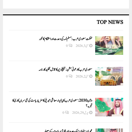
TOP NEWS
مملکت سعودی عرب: مسلم اُمہ کی وحدت اور استحکام کا محور
مئی 3, 2026
0
سعودی عرب کا دعوتی مشن: تبلیغ دین کا قابلِ تقلید کارنامہ
مئی 2, 2026
0
وژن 2030:سعودی عرب کا پائیدار معاشی تبدیلی کا سفر یا ریاست کی نئی سرمایہ کاری کا
تجربہ؟
اپریل 29, 2026
0
محمد بن سلمان: ایک جدید اور فلاحی ریاست کے معمار