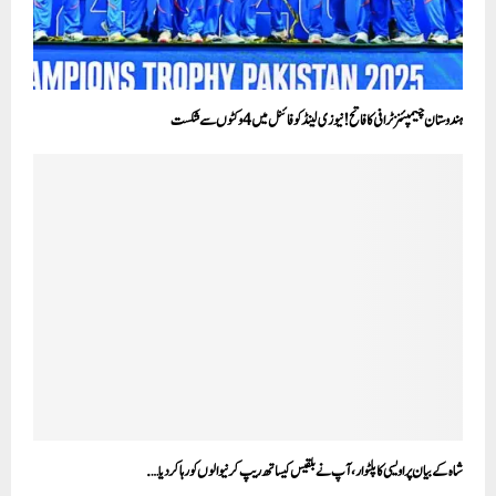
ہندوستان چیمپئنز ٹرافی کا فاتح! نیوزی لینڈ کو فائنل میں 4 وکٹوں سے شکست
شاہ کے بیان پر اویسی کا پلٹوار، آپ نے بلقیس کیساتھ ریپ کرنیوالوں کو رہا کردیا….