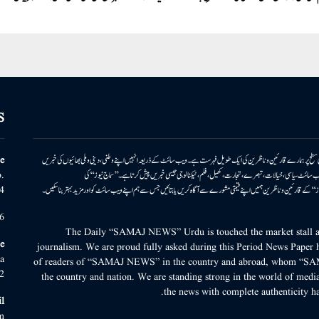
S
ونی سطح پر ہمارے قارئین وناظرین کی ایک طویل فہرست ہے۔ ویب سائٹ کے ذریعہ انہیں اپنے وطنی، دینی وملی بھائیوں کی خبریں
e
بریں پیش کرتا ہے۔ ویب سائٹ سیاسی، خیالات، تبصرے، تجارت، کھیل، فلم، ٹیکنالوجی جیسی خبریں پیش کرتا ہے۔ ’’سماج نیوز‘‘ کی
.
۔ ’’سماج نیوز‘‘ کے قارئین وناظرین ہمیں اپنے قیمتی مشورے سے آگاہ کریں یا بتائیں جس سے ہم اپنے ویب سائٹ کو اور مزید بہتر بناسکیں۔
4
6
The Daily “SAMAJ NEWS” Urdu is touched the market stall an
e
journalism. We are proud fully asked during this Period News Paper h
a
of readers of “SAMAJ NEWS” in the country and abroad, whom “SA
2
the country and nation. We are standing strong in the world of media
the news with complete authenticity ha
l
m