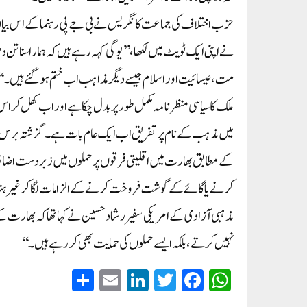
حزب اختلاف کی جماعت کانگریس نے بی جے پی رہنما کے اس بیان
نے اپنی ایک ٹویٹ میں لکھا،’’یوگی کہہ رہے ہیں کہ ہمارا سنات
ملک کا سیاسی منظر نامہ مکمل طور پر بدل چکا ہے اور اب کھل کر اس م
میں مذہب کے نام پر تفریق اب ایک عام بات ہے۔گزشتہ برس م
کے مطابق بھارت میں اقلیتی فرقوں پر حملوں میں زبردست اضافہ
کرنے یا گائے کے گوشت فروخت کرنے کے الزامات لگا کر غیر ہندو
مذہبی آزادی کے امریکی سفیر رشاد حسین نے کہا تھا کہ بھارت کے
نہیں کرتے، بلکہ ایسے حملوں کی حمایت بھی کر رہے ہیں۔‘‘
S
E
Li
T
Fa
W
ha
m
nk
wi
ce
ha