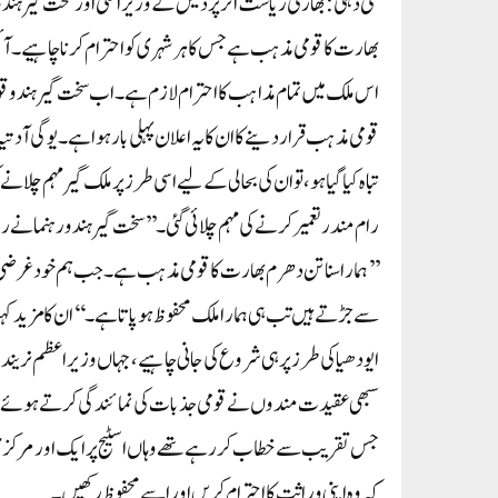
نئی دہلی: بھارتی ریاست اتر پردیش کے وزیر اعلیٰ اور سخت گیر ہندو
بھارت کا قومی مذہب ہے جس کا ہر شہری کو احترام کرنا چاہیے۔آئ
اس ملک میں تمام مذاہب کا احترام لازم ہے۔ اب سخت گیر ہندو قوم
قومی مذہب قرار دینے کا ان کا یہ اعلان پہلی بار ہوا ہے۔یوگی آدت
تباہ کیا گیا ہو، تو ان کی بحالی کے لیے اسی طرز پر ملک گیر مہم
رام مندر تعمیر کرنے کی مہم چلائی گئی۔’’سخت گیر ہندو رہنما
’’ہمارا سناتن دھرم بھارت کا قومی مذہب ہے۔ جب ہم خود غرضی
سے جڑتے ہیں تب ہی ہمارا ملک محفوظ ہو پاتا ہے۔‘‘ان کا مزید کہنا 
سبھی عقیدت مندوں نے قومی جذبات کی نمائندگی کرتے ہوئے بھگوا
جس تقریب سے خطاب کر رہے تھے وہاں اسٹیج پر ایک اور مرکزی و
کہ وہ اپنی وراثت کا احترام کریں اور اسے محفوظ رکھیں۔