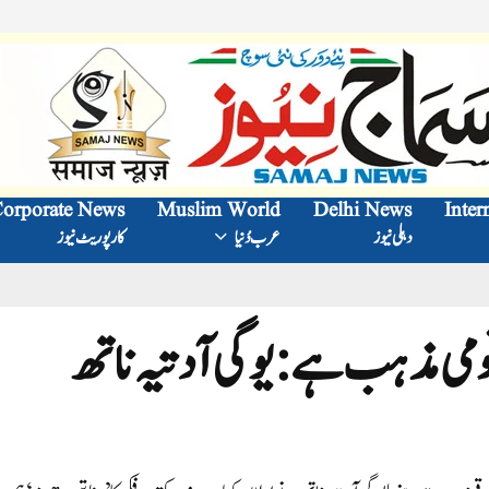
orporate News
Muslim World
Delhi News
Inter
دہلی نیوز
عرب دُنیا
کارپوریٹ نیوز
ومی مذہب ہے: یوگی آدتیہ ناتھ