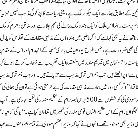
 قوم پرست رہنما یوگی آدتیہ ناتھ نے اعلان کیا ہے ہندو مکتب فکر کا ’سناتن دھرم‘ ہی
ین کے مطابق بھارت ایک سیکولر ملک ہے، یعنی ریاست کا اپنا کوئی مذہب نہیں نیز یہ 
 پرست رہنما اس ملک کو ایک ہندو ملک بنانے کی مہم چلا رہے اور سناتن دھرم کو ملک 
یہ ناتھ نے یہ بھی کہا ہے کہ اگر ماضی میں ہندوؤں کے مذہبی مقامات کے تقدس کو پامال ی
 چلانے کی بھی ضرورت ہے، جس طرح ایودھیا میں بابری مسجد کے انہدام اور اس کے مقام پ
 نے ریاست راجستھان میں قدیم مندر میں منعقدہ ایک تقریب سے خطاب کرتے ہوئے کہا
 سے اوپر اٹھتے ہیں، تب ہم اس قومی مذہب سے جڑ پاتے ہیں۔ اور جب ہم قومی مذہ
تھا، ’’اگر کسی دور میں ہمارے مذہبی مقامات کی بے حرمتی ہوئی ہے تو ان کی بحالی کی م
ایودھیا کی طرز پر ہی شروع کی جانی چاہیے، جہاں وزیر اعظم نریندر مودی کی کوششوں سے 500 برس بعد رام کے عظیم مندر کی تعمیر جاری ہے۔ آپ
ن رام کے اس عظیم الشان قومی مندر کی تعمیر میں تعاون کیا ہے۔‘‘یوگی آدتیہ نا
زیر بھی موجود تھے۔ انہوں نے کہا کہ وزیر اعظم مودی نے تمام ہم وطنوں سے عہد 