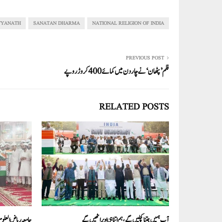
re
ail
ed
tte
bo
ts
In
r
ok
A
TYANATH
SANATAN DHARMA
NATIONAL RELIGION OF INDIA
pp
PREVIOUS POST
فلم ’پٹھان‘ نے چار دن میں کمائے 400 کروڑ روپے
RELATED POSTS
آپ ہمیں جتنا کچلیں گے، ہم اتنا ہی اوپر اٹھیں گے
جامعہ ریاض العلوم دہلی میں 76واں جشن آز