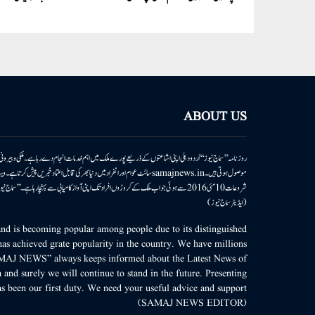
ABOUT US
روزنامہ ’’سماج نیوز‘‘ اُردو دہلی اپنی اشاعتوں کے ذریعے پورے ملک میں اہم خدمات انجام دے رہا ہے۔ ملکی وبیر
موصول ہوتی ہیں۔samajnews.inسائٹ عوام اور انفراد میں دنیا بھر کی قابل اعتماد خ
شروعات 10مئی 2016 سے ہوئی جو اب ملک کے کروڑوں افراد تک اپنی آواز کامیابی سے پہنچا رہا ہے
(ایڈیٹر سماج نیوز)
d is becoming popular among people due to its distinguished
as achieved grate popularity in the country. We have millions
MAJ NEWS” always keeps informed about the Latest News of
 and surely we will continue to stand in the future. Presenting
s been our first duty. We need your useful advice and support.
(SAMAJ NEWS EDITOR)