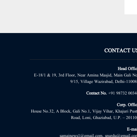
CONTACT U
Head Offic
E-18/1 & 19, 3rd Floor, Near Amina Masjid, Main Gali No
9/15, Village Wazirabad, Delhi-11008
Contact No.
+91 98732 0034
Corp. Offic
House No.32, A Block, Gali No.1, Vijay Vihar, Khajuri Pust
Road, Loni, Ghaziabad, U.P. – 20110
E-mai
samajnews1@gmail.com, snurdu@gmail.co