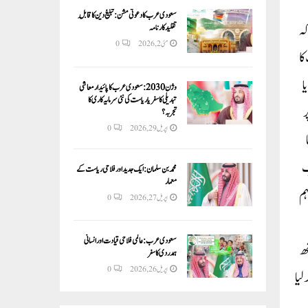
سعودی عرب کا دعوتی مشن: تبلیغ دین کا قابلِ
کہ
تقلید کارنامہ
مئی 2, 2026
0
کا
ا
وژن 2030:سعودی عرب کا پائیدار معاشی
تبدیلی کا سفر یا ریاست کی نئی سرمایہ کاری کا
ر
تجربہ؟
اپریل 29, 2026
0
ب
محمد بن سلمان: ایک جدید اور فلاحی ریاست کے
معمار
ہم
اپریل 27, 2026
0
سعودی عرب: عالمی فلاحی قیادت اور انسانی
تھ
ہمدردی کا سفر
اپریل 26, 2026
0
لیا