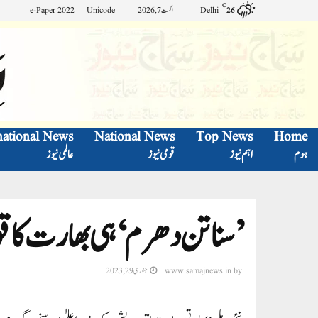
C
Delhi
اگست 7, 2026
Unicode
e-Paper 2022
26
national News
National News
Top News
Home
ہوم
اہم نیوز
قومی نیوز
عالمی نیوز
’سناتن دھرم‘ ہی بھارت کا ق
by
www.samajnews.in
جنوری 29, 2023