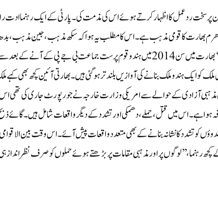
 پر سخت رد عمل کا اظہار کرتے ہوئے اس کی مذمت کی۔ پارٹی کے ایک رہنما ادت ر
ن دھرم بھارت کا قومی مذہب ہے۔ اس کا مطلب یہ ہوا کہ سکھ مذہب، جین مذہب ، بدھ
مت ، عیسائیت اور اسلام جیسے دیگر مذاہب اب ختم ہو گئے ہیں۔‘‘بھارت میں سن 2014 میں ہندو قوم پرست جماعت بی جے پی کے آنے کے ب
لک کو ایک ہندو ملک بنانے کی آوازیں بلند تر ہو گئی ہیں۔ بھارتی آئین کچھ بھی کہے م
ذہبی آزادی کے حوالے سے امریکی وزارت خارجہ نے جو رپورٹ جاری کی تھی اس
 ہوا ہے۔ اس میں قتل، حملے، دھمکی اور تشدد کے دیگر واقعات شامل ہیں۔ گائے ذبح
ؤں کو تشدد کا نشانہ بنانے کے بھی متعدد واقعات پیش آئے۔اس وقت بین الاقوامی
 کچھ رہنما، ’’لوگوں پر اور مذہبی مقامات پر بڑھتے ہوئے حملوں کو صرف نظر انداز ہی