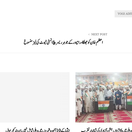
YOGI ADI
NEXT POST
اعظم خان کو جھٹکا، رامپور کے جوہر ریسرچ انسٹی ٹیوٹ کی لیز منسوخ
ادی کی شاندار تقریب
ایشیا کے10 آلودہ شہروں میں دہلی شامل نہیں:اروند کجریوال