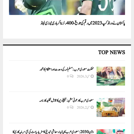
پاکستان نے ورلڈ کپ 2023 میں رقم کی تاریخ،400رنز بناکر ہاری نیوزی لینڈ
TOP NEWS
مملکت سعودی عرب: مسلم اُمہ کی وحدت اور استحکام کا محور
مئی 3, 2026
0
سعودی عرب کا دعوتی مشن: تبلیغ دین کا قابلِ تقلید کارنامہ
مئی 2, 2026
0
وژن 2030:سعودی عرب کا پائیدار معاشی تبدیلی کا سفر یا ریاست کی نئی سرمایہ کاری کا