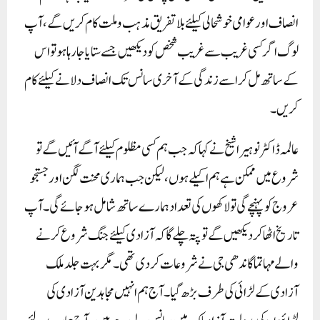
انصاف اور عوامی خوشحالی کیلئے بلا تفریق مذہب وملت کام کریں گے، آپ
لوگ اگر کسی غریب سے غریب شخص کو دیکھیں جسے ستایا جا رہا ہوتو اس
کے ساتھ مل کر اسے زندگی کے آخری سانس تک انصاف دلانے کیلئے کام
کریں۔
عالمہ ڈاکٹر نوہیرا شیخ نے کہا کہ جب ہم کسی مظلوم کیلئے آگے آئیں گے تو
شروع میں ممکن ہے ہم اکیلے ہوں، لیکن جب ہماری محنت لگن اور جستجو
عروج کو پہنچے گی تو لاکھوں کی تعداد ہمارے ساتھ شامل ہو جائے گی۔ آپ
تاریخ اٹھا کر دیکھیں گے تو پتہ چلے گا کہ آزادی کیلئے جنگ شروع کرنے
والے مہاتما گاندھی جی نے شروعات کردی تھی۔ مگر بہت جلد ملک
آزادی کے لڑائی کی طرف بڑھ گیا۔ آج ہم انہیں مجاہدین آزادی کی