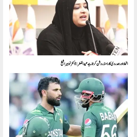
اتحاد اور ہمدردی کا راستہ روشن کرتا ہے عیدالفطر: ڈاکٹر نوہیرا شیخ