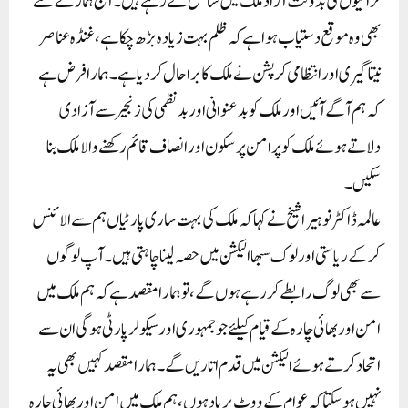
لڑائیوں کی بدولت آزاد ملک میں سانس لے رہے ہیں۔ آج ہمارے لئے
بھی وہ موقع دستیاب ہوا ہے کہ ظلم بہت زیادہ بڑھ چکا ہے،غنڈہ عناصر
نیتاگیری اور انتظامی کرپشن نے ملک کا برا حال کر دیا ہے۔ ہمارا فرض ہے
کہ ہم آگے آئیں اور ملک کو بدعنوانی اور بد نظمی کی زنجیر سے آزادی
دلاتے ہوئے ملک کو پر امن پر سکون اور انصاف قائم رکھنے والا ملک بنا
سکیں ۔
عالمہ ڈاکٹر نوہیرا شیخ نے کہا کہ ملک کی بہت ساری پارٹیاں ہم سے الائنس
کرکے ریاستی اور لوک سبھا الیکشن میں حصہ لینا چاہتی ہیں۔ آپ لوگوں
سے بھی لوگ رابطے کر رہے ہوں گے، تو ہمارا مقصد ہے کہ ہم ملک میں
امن اور بھائی چارہ کے قیام کیلئے جو جمہوری اور سیکولر پارٹی ہوگی ان سے
اتحاد کرتے ہوئے الیکشن میں قدم اتاریں گے۔ ہمارا مقصد کہیں بھی یہ
نہیں ہو سکتا کہ عوام کے ووٹ برباد ہوں، ہم ملک میں امن اور بھائی چارہ