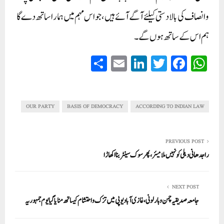
و انصاف کی بالادستی کیلئے آگے آئے ہیں، جو اس مہم میں ہمارا ساتھ دے گا
ہم اس کے ساتھ ہوں گے۔
S
E
Li
T
Fa
W
ha
m
nk
wi
ce
ha
re
ail
ed
tte
bo
ts
In
r
ok
A
OUR PARTY
BASIS OF DEMOCRACY
ACCORDING TO INDIAN LAW
pp
PREVIOUS POST
راجدھانی دہلی کو نہیں ملا میئر، پھر سوک سینٹر بنا اکھاڑا
NEXT POST
جامعہ صدیقیہ چمن وہارلونی ، غازی آباد یوپی میں تزک واحتشام کیساتھ منایا گیا یوم جمہوریہ