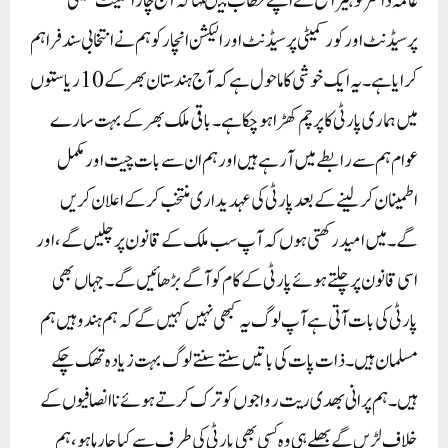
عالمہ ڈاکٹر نوہیرا شیخ نے اپنے خطاب میںکہا کہ آج چار اسٹیٹ کمیٹی
پرسیڈنٹ اور کور کمیٹی پرسیڈنٹ اور الیکشن انچار کو ہم نے انتخابی سند فراہم
کرایا ہے۔ یہ ایک خوشی کا ماحول ہے کہ آج ہندستان بھر کے 10ریاستوں
میں ہماری پارٹی کا پرچم کھڑا ہوچکا ہے۔ باقی ملک بھر کے بہت سارے
عوام ہم سے رابطے میں آ رہے ہیں اور ہم ان سے بات چیت اور مکمل
اطمینان کرلینے کے بعد پارٹی کی عہدیداری منتخب کرکے اعلان کریں
گے۔ میں امید رکھتی ہوں کہ آپ سب ملک کے قانون پر چلیں گے، اور
اسی قانون پر چلتے ہوئے پارٹی کے کام کو آگے بڑھائیں گے۔ جہاں بھی
پارٹی کی بات آتی ہے آپ لوگ یہ کبھی نہیں کہیں گے کہ ہم ہندو ہیں ہم
مسلمان ہیں۔ ذات پات کی باتیں سنتے سنتے لوگ بہت زیادہ تھک چکے
ہیں۔ ہم پرانی بھدی ریت رواجوں کو ترک کرتے ہوئے نا انصافیوں کے
خلاف لڑیں گے بھلے ہی وہ کسی بھی پارٹی کی طرف سے کیا جا رہا ہو، ہم