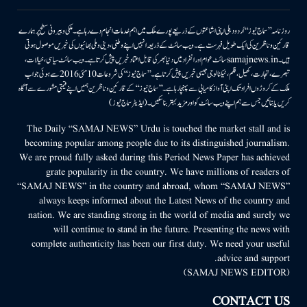
روزنامہ ’’سماج نیوز‘‘ اُردو دہلی اپنی اشاعتوں کے ذریعے پورے ملک میں اہم خدمات انجام دے رہا ہے۔ ملکی وبیرونی سطح پر ہمارے
قارئین وناظرین کی ایک طویل فہرست ہے۔ ویب سائٹ کے ذریعہ انہیں اپنے وطنی، دینی وملی بھائیوں کی خبریں موصول ہوتی
ہیں۔samajnews.inسائٹ عوام اور انفراد میں دنیا بھر کی قابل اعتماد خبریں پیش کرتا ہے۔ ویب سائٹ سیاسی، خیالات،
تبصرے، تجارت، کھیل، فلم، ٹیکنالوجی جیسی خبریں پیش کرتا ہے۔ ’’سماج نیوز‘‘ کی شروعات 10مئی 2016 سے ہوئی جو اب
ملک کے کروڑوں افراد تک اپنی آواز کامیابی سے پہنچا رہا ہے۔ ’’سماج نیوز‘‘ کے قارئین وناظرین ہمیں اپنے قیمتی مشورے سے آگاہ
کریں یا بتائیں جس سے ہم اپنے ویب سائٹ کو اور مزید بہتر بناسکیں۔ (ایڈیٹر سماج نیوز)
The Daily “SAMAJ NEWS” Urdu is touched the market stall and is
becoming popular among people due to its distinguished journalism.
We are proud fully asked during this Period News Paper has achieved
grate popularity in the country. We have millions of readers of
“SAMAJ NEWS” in the country and abroad, whom “SAMAJ NEWS”
always keeps informed about the Latest News of the country and
nation. We are standing strong in the world of media and surely we
will continue to stand in the future. Presenting the news with
complete authenticity has been our first duty. We need your useful
advice and support.
(SAMAJ NEWS EDITOR)
CONTACT US