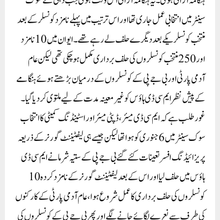
ہنگامہ آرائی ہوئی۔ یہ ہنگامہ آرائی اس وقت ہوئی جب دہلی کے سوک
سینٹر میں انتخابی عمل جاری تھا اور اس ترتیب میں پہلے نامزد کونسلر کے بعد
منتخب کونسلر یکے بعد دیگرے حلف لے رہے تھے۔ ایوان میں 10 نامزد
اور 250 منتخب کونسلروں کی حلف برداری مکمل ہو چکی تھی لیکن عام
آدمی پارٹی اور بی جے پی کے کونسلروں کے درمیان بڑھتے ہوئے ہنگامے
کے پیش نظر ایم سی ڈی ہاؤس کو غیر معینہ مدت کے لیے ملتوی کر دیا گیا۔
غورطلب ہے کہ ایم سی ڈی میئر، ڈپٹی میئر اور اسٹینڈنگ کمیٹی کا انتخاب
سوک سینٹر میں 6 جنوری کو ہوا تھا لیکن جیسے ہی لیفٹیننٹ گورنر کے ذریعہ
پریزائیڈنگ افسر تعینات کئے گئے بی جے پی کے ستیہ شرما نے ایم سی ڈی
ہاؤس میں حلف لیا اور اس کے بعد لیفٹیننٹ گورنر کے نامزد کردہ 10
کونسلروں کی حلف برداری کا عمل شروع ہوا، عام آدمی پارٹی کے کارکنوں
کی طرف سے نعرے لگائے جانے لگے اور پھر بی جے پی کے کونسلروں کی