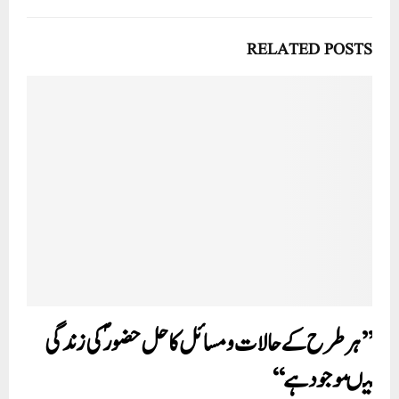
RELATED POSTS
’’ہر طرح کے حالات و مسائل کا حل حضورؐ کی زندگی
میںموجود ہے‘‘