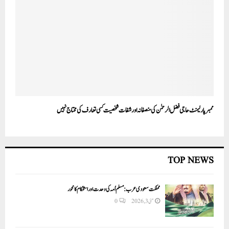
ممبر پارلیمنٹ حاجی فضل الرحمٰن کی منصفانہ اور شفات شخصیت کسی تعارف کی محتاج نہیں
TOP NEWS
مملکت سعودی عرب: مسلم اُمہ کی وحدت اور استحکام کا محور
مئی 3, 2026
0