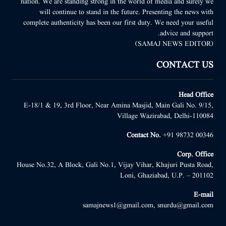
nation. We are standing strong in the world of media and surely we
will continue to stand in the future. Presenting the news with
complete authenticity has been our first duty. We need your useful
advice and support.
(SAMAJ NEWS EDITOR)
CONTACT US
Head Office
E-18/1 & 19, 3rd Floor, Near Amina Masjid, Main Gali No. 9/15,
Village Wazirabad, Delhi-110084
Contact No.
+91 98732 00346
Corp. Office
House No.32, A Block, Gali No.1, Vijay Vihar, Khajuri Pusta Road,
Loni, Ghaziabad, U.P. – 201102
E-mail
samajnews1@gmail.com, snurdu@gmail.com