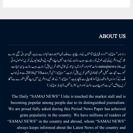
ABOUT US
روزنامہ ’’سماج نیوز‘‘ اُردو دہلی اپنی اشاعتوں کے ذریعے پورے ملک میں اہم خدمات انجام دے رہا ہے۔ ملکی وبیرونی سطح پر ہمارے
قارئین وناظرین کی ایک طویل فہرست ہے۔ ویب سائٹ کے ذریعہ انہیں اپنے وطنی، دینی وملی بھائیوں کی خبریں موصول ہوتی
ہیں۔samajnews.inسائٹ عوام اور انفراد میں دنیا بھر کی قابل اعتماد خبریں پیش کرتا ہے۔ ویب سائٹ سیاسی، خیالات،
تبصرے، تجارت، کھیل، فلم، ٹیکنالوجی جیسی خبریں پیش کرتا ہے۔ ’’سماج نیوز‘‘ کی شروعات 10مئی 2016 سے ہوئی جو اب
ملک کے کروڑوں افراد تک اپنی آواز کامیابی سے پہنچا رہا ہے۔ ’’سماج نیوز‘‘ کے قارئین وناظرین ہمیں اپنے قیمتی مشورے سے آگاہ
کریں یا بتائیں جس سے ہم اپنے ویب سائٹ کو اور مزید بہتر بناسکیں۔ (ایڈیٹر سماج نیوز)
The Daily “SAMAJ NEWS” Urdu is touched the market stall and is
becoming popular among people due to its distinguished journalism.
We are proud fully asked during this Period News Paper has achieved
grate popularity in the country. We have millions of readers of
“SAMAJ NEWS” in the country and abroad, whom “SAMAJ NEWS”
always keeps informed about the Latest News of the country and