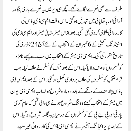
طرف سے بھی نعرے لگائے گئے۔ کچھ ہی دیر میں یہ نعرے بازی ہنگامہ
آرائی اور ہاتھاپائی میں تبدیل ہو گئی۔ اس وقت ایم سی ڈی ہاؤس کی
کارروائی ملتوی کر دی گئی تھی۔بعد ازاں میئر، ڈپٹی میئر اور ایم سی ڈی کی
اسٹینڈنگ کمیٹی کے 6 ممبران کے انتخاب کے لئے آج 24 جنوری کی
تاریخ مقرر کی گئی۔ ایم سی ڈی میئر کے انتخاب میں سب سے پہلے نامزد
کونسلروں کو حلف دلایا گیا۔ اس کے بعد منتخب کونسلر نے حلف لیا۔ جب
تمام منتخب کونسلروں کی حلف برداری مکمل ہو گئی۔ اس کے بعد ایم سی ڈی
ہاؤس چند منٹ کے وقفے کے بعد دوبارہ شروع ہوا۔ اب ایم سی ڈی ایوان
میں میئر کے انتخاب کیلئے ووٹنگ شروع ہونے ہی والی تھی کہ عام آدمی
پارٹی اور بی جے پی کے کونسلروں کے درمیان ہنگامہ شروع ہو گیا۔اس
کے بعد پریزائیڈنگ آفیسر نے ایم سی ڈی ہاؤس کی کارروائی غیر معینہ