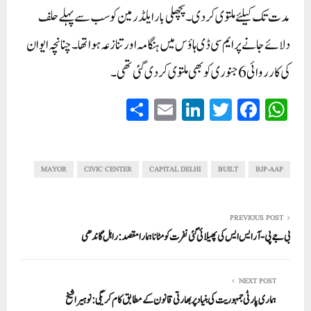
مدت تک کیلئے ملتوی کر دی۔ پچھلی بار ایلڈرمین کو سب سے پہلے حلف
دلائے جانے پر ایم سی ڈی ہاؤس میں ہنگامہ اور تنازعہ ہوا تھا۔ چنانچہ ایوان
کی کارروائی 6 جنوری کو بھی ملتوی کر دی گئی تھی۔
S
E
Li
T
Fa
W
ha
m
nk
wi
ce
ha
re
ail
ed
tte
bo
ts
In
r
ok
A
MAYOR
CIVIC CENTER
CAPITAL DELHI
BUILT
BJP-AAP
pp
PREVIOUS POST
بی جے پی-آر ایس ایس کی پھیلائی گئی نفرت کو مٹانا ہمارا مقصد:راہل گاندھی
NEXT POST
ہماری پارٹی جمہوریت کی بنیاد پر بھارتی قانون کے مطابق کام کریگی: نوہیرا شیخ