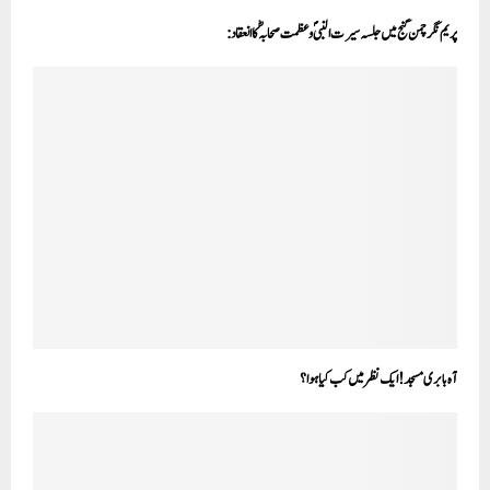
پریم نگر چمن گنج میں جلسہ سیرت النبیؐ و عظمت صحابہ ؓ کا انعقاد:
آہ بابری مسجد!ایک نظرمیں کب کیا ہوا؟