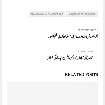
ha
m
nk
wi
ce
ha
re
ail
ed
tte
bo
ts
In
r
ok
A
MADRASAS IS A GOOD STEP
CHILDREN OF SCHOOLS
pp
PREVIOUS POST
پھرہندو شرپسندوں نے ایک مسلمان کو بنایا ظلم کا نشانہ
NEXT POST
شاہ رخ کی ’پٹھان‘، باکس آفس پرمچائے گی طوفان
RELATED POSTS