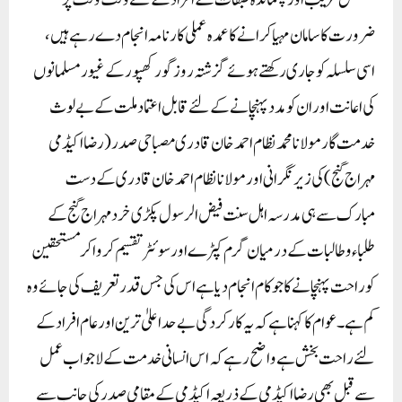
مسلسل غریب اور پسماندہ طبقات کے افراد کے لئے وقت وقت پر
ضرورت کا سامان مہیا کرا نے کا عمدہ عملی کارنامہ انجام دے رہے ہیں،
اسی سلسلہ کو جاری رکھتے ہوئے گز شتہ روز گورکھپور کے غیور مسلمانوں
کی اعانت اور ان کو مدد پہنچانے کے لئے قابل اعتماد ملت کے بے لوث
خدمت گار مولانا محمد نظام احمد خان قادری مصباحی صدر (رضااکیڈمی
مہراج گنج) کی زیر نگرانی اور مولانا نظام احمد خان قادری کے دست
مبارک سے ہی مدرسہ اہل سنت فیض الرسول پکڑی خرد مہراج گنج کے
طلباء و طالبات کے درمیان گرم کپڑے اور سوئٹر تقسیم کروا کر مستحقین
کو راحت پہنچانے کا جو کام انجام دیا ہے اس کی جس قدر تعریف کی جائے وہ
کم ہے۔ عوام کا کہنا ہے کہ یہ کارکردگی بے حد اعلیٰ ترین اور عام افراد کے
لئے راحت بخش ہے واضح رہے کہ اس انسانی خدمت کے لاجواب عمل
سے قبل بھی رضااکیڈمی کے ذریعہ اکیڈمی کے مقامی صدر کی جانب سے