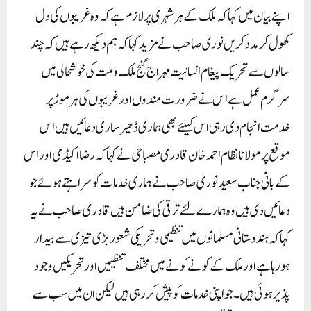
اپنے بیان میں کہا کہ ملک کے ہر شہری پر لازم ہے کہ وہ غریبوں کی دل
کھول کر مدد کریں نوری صاحب نے مزید کہا کہ ہم دیکھ رہے ہیں کہ چند
سالوں سے تحریک پیغام انسانیت مہراج گنج ملک و ملت کی خوشحالی میں
سرگرم عمل ہے اس نے ضرورت مندوں اور غریبوں کی ہر موڑ پر
خدمت انجام دی رہی اس کیلئے بھی ہماری ڈھیر ساری دعائیں ہیں اس
موقع پر مولانا نظام احمد خان قادری مصباحی نے کہا کہ رضااکیڈمی اور اس
کے بانی جناب سعید نوری صاحب نے ہماری خدمات کو سراہتے ہوئے جو
دعائیں دی ہیں وہ ہمارے لئے ترقی کی ضامن ہیں قادری صاحب نے یہ
کہا کہ ہندوستانی مسلمانوں میں تنظیمی و تحریکی شعور بڑی تیزی سے بیدار
ہورہا ہے اور ملک کے کونے کونے میں مختلف تنظیمیں اور تحریکیں وجود
پذیر ہوئی ہیں۔جو اپنی خدمات کو پیش کررہی ہیں لیکن ان میں سب سے