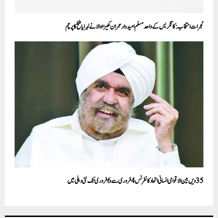
گجرات انتخاب: کانگریس کے واحد مسلم امیدوار عمران کھیڑاوالا نے لہرایا فتح کا پرچم
35ویں بین الاقوامی انسانی اتحاد کانفرنس 4فروری سے 6 فروری تک نئی دہلی میں