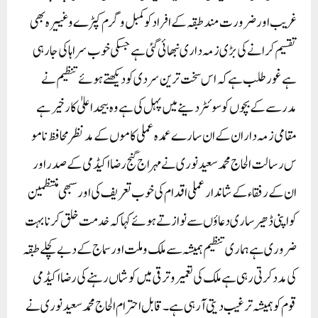
غریب اور ضرورت مند طبقہ کے افراد کو کمبل و گرم کپڑے و غییرہ بھی
تقسیم کر ا نے کی بڑی زمہ داری نبھائی گئی ہے جسکی خوب سراہا کی جا رہی
ہے غور طلب ہے کہ اس سخت ترین سردی کو دیکھتے ہوئے تنظیم نے
مدرسے کے بچوں کو سوئٹر دینے میں پہل کی ہے وہ بیحد اعلیٰ کار خیر ہے
مقامی زمہ داران کے ان سارے عمدہ عملی کاموں کے مد نظر محافظ نامو
س رسالت الحاج محمد سعید نوری نے مہراج گنج رضااکیڈمی کے صدر اور
ان کے رفقاء کے شاندار عملی اقدام کی خوب تعریف کی اور سبھی منتظمین
کو اپنی ڈھیر ساری دعاؤں سے نوازتے ہوئے کہا کہ خدمت خلق کرنا بہت
ضروری ہے ہماری تنظیم ہمیشہ سے ملک و ملت اور سماج کے دبے کچلے طبقہ
کی مدد کرتی رہی ہے ملک کی تعمیر وترقی میں کوشاں رہنے کی رضااکیڈمی
قوم کو ہمیشہ ترغیب دیتی آ رہی ہے۔ قابل احترام الحاج محمد سعید نوری نے