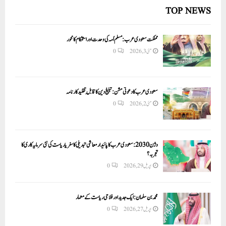
TOP NEWS
مملکت سعودی عرب: مسلم اُمہ کی وحدت اور استحکام کا محور
مئی 3, 2026
0
سعودی عرب کا دعوتی مشن: تبلیغ دین کا قابلِ تقلید کارنامہ
مئی 2, 2026
0
وژن 2030:سعودی عرب کا پائیدار معاشی تبدیلی کا سفر یا ریاست کی نئی سرمایہ کاری کا
تجربہ؟
اپریل 29, 2026
0
محمد بن سلمان: ایک جدید اور فلاحی ریاست کے معمار
اپریل 27, 2026
0