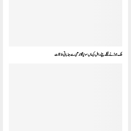
ملک جوڑنے نکلے بیٹے راہل کی ماں سونیا گاندھی سے جذباتی ملاقات