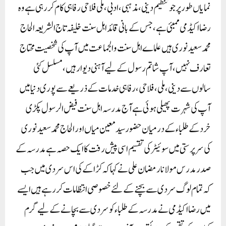
نمایاں طور پر جو تنظیم دینی، مذہبی، ادبی،ملی فلاحی رفاہی کام کر رہی ہے وہ
رضا اکیڈمی ممبئی ہے، جس کے بانی قائد اہل سنت خلیفہ تاج الشریعہ الحاج
محمد سعید نوری ہیں علماے اہل سنت والجماعت میں آپ کی شخصیت محتاج
تعارف نہیں، آپ شاتم رسول کے لیے آہنی دیوار ہیں، مسلسل کئی
سالوں سے دینی، ملی، فلاحی، رفاہی خدمات کے ذریعے سے پوری دنیا میں
آپ کی شہرت پھیلی ہوئی ہے آج مدرسہ اہل سنت فیض الرسول پکڑی
خرد کے طلباء کے درمیان حضور سید معین میاں اور الحاج محمد سعید نوری
کی سرپرستی میں سوئیٹر کی تقسیم اسی پیش رفت کا ایک حصہ ہے مدرسہ کے
صدر مدرس مولانا رمضان علی نے کہا کہ کڑاکے کی اس سردی میں جب
کہ تمام لوگ سردی سے بچنے کے لئے خصوصی انتظامات کررہے ہیں ایسے
میں رضا اکیڈمی نے مدرسہ کے طلباء کو سردی سے بچانے کے لیے گرم