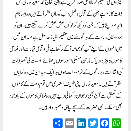
کپڑوں کی تقسیم کرنا لائق صد آفریں ہے یقیناً الحاج محمد سعید نوری اس
ذات کا نام ہے جن کے قول و فعل سب یکساں نظر آتے ہیں وہ ایسا کام
انجام دیتے ہیں کہ جن کو دیکھ کر لوگ عش عش کرنے لگتے ہیں۔ان کو
ہندوستانی ریاست کے ہر گوشے میں عظیم امتیاز حاصل ہے میدان عمل
میں انہوں نے اپنے آپ کو ہمیشہ آگے رکھا ہے ملی و قومی قیادت اور فلاحی
کاموں کا بیڑہ ہو یاکہ مذہبی مسلکی امور ہوں یا علمائے اہلسنت کی تصنیفات
کی اشاعت، بزرگوں کے فرمودات ہوں ہر ایک میدان میں وہ نمایاں
نظر آتے ہیں۔سعید نوری اپنی ضعیف العمری میں قوم وملت کے کاموں
کے تعلق سے آج بھی نوجوان دکھائی دیتے ہیں وہ فلاحی کاموں کے باوجود
بھی مسلک اعلیٰ حضرت کے سچے سپاہی و علمبردار ہیں۔
S
E
Li
T
Fa
W