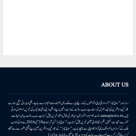
ABOUT US
روزنامہ ’’سماج نیوز‘‘ اُردو دہلی اپنی اشاعتوں کے ذریعے پورے ملک میں اہم خدمات انجام دے رہا ہے۔ ملکی وبیرونی سطح پر ہمارے
قارئین وناظرین کی ایک طویل فہرست ہے۔ ویب سائٹ کے ذریعہ انہیں اپنے وطنی، دینی وملی بھائیوں کی خبریں موصول ہوتی
ہیں۔samajnews.inسائٹ عوام اور انفراد میں دنیا بھر کی قابل اعتماد خبریں پیش کرتا ہے۔ ویب سائٹ سیاسی، خیالات،
تبصرے، تجارت، کھیل، فلم، ٹیکنالوجی جیسی خبریں پیش کرتا ہے۔ ’’سماج نیوز‘‘ کی شروعات 10مئی 2016 سے ہوئی جو اب
ملک کے کروڑوں افراد تک اپنی آواز کامیابی سے پہنچا رہا ہے۔ ’’سماج نیوز‘‘ کے قارئین وناظرین ہمیں اپنے قیمتی مشورے سے آگاہ
کریں یا بتائیں جس سے ہم اپنے ویب سائٹ کو اور مزید بہتر بناسکیں۔ (ایڈیٹر سماج نیوز)