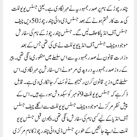
چندرچوڑ کے نام پر صدر جمہوریہ نے مہر لگا دی ہے۔ یعنی جسٹس یو یو للت
کی مدت کار ختم ہونے کے بعد جسٹس ڈی وائی چندرچوڑ 50ویں چیف
جسٹس آف انڈیا کا حلف لیں گے۔ جسٹس چندرچوڑ کے نام کی سفارش
موجودہ چیف جسٹس آف انڈیا یو یو للت نے ہی کی تھی جس کے بعد
وزارت قانون نے صدر جمہوریہ سے اس سلسلے میں منظوری مانگی تھی۔ پیر
کے روز صدر جمہوریہ دروپدی مرمو نے اس سفارش پر مہر لگا دی۔ اس
سلسلے میں وزیر قانون کرن رجیجو نے ٹوئٹ کر جانکاری دی ہے۔قابل
ذکر ہے کہ جسٹس یو یو للت 9 نومبر کو سبکدوش ہو رہے ہیں۔ اس کے
پیش نظر مرکز نے موجودہ چیف جسٹس یو یو للت سے اگلے چیف جسٹس
آف انڈیا کے لیے کسی نام کی سفارش مانگی تھی۔ 6 دن قبل جسٹس یو یو
للت نے اپنے جانشیں کے طور پر جسٹس ڈی وائی چندرچوڑ کا نام مرکزی