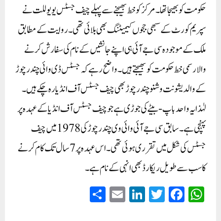
حکومت کو بھیجا تھا۔ مرکز کو خط بھیجنے سے پہلے چیف جسٹس یو یو للت نے
سپریم کورٹ کے سبھی ججوں کیمیٹنگ بھی بلائی تھی۔ روایت کے مطابق
ملک کے موجودہ سی جے آئی ہی اپنے جانشیں کے نام کی سفارش کرنے
والا رسمی خط حکومت کو بھیجتے ہیں۔واضح رہے کہ جسٹس ڈی وائی چندرچوڑ
کے والد یشونت وشنو چندرچوڑ بھی چیف جسٹس آف انڈیا رہ چکے ہیں۔
لہٰذا یہ واحد باپ-بیٹے کی جوڑی ہے جو چیف جسٹس آف انڈیا کے عہدہ پر
پہنچی ہے۔ سابق سی جے آئی وائی وی چندرچوڑ کی 1978 میں چیف
جسٹس کی شکل میں تقرری ہوئی تھی۔ اس عہدہ پر 7 سال تک کام کرنے
کا سب سے طویل ریکارڈ بھی انہی کے نام ہے۔
S
E
Li
T
Fa
W
ha
m
nk
wi
ce
ha