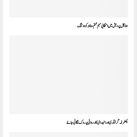
ہماچل پردیش میں انتخابی مہم ختم، ہفتہ کو ووٹنگ
یکطرفہ گرفتاری اور انہدامی کارروائی پر روک لگائی جائے