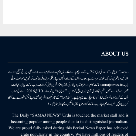
ABOUT US
روزنامہ ’’سماج نیوز‘‘ اُردو دہلی اپنی اشاعتوں کے ذریعے پورے ملک میں اہم خدمات انجام دے رہا ہے۔ ملکی وبیرونی سطح پر ہمارے
قارئین وناظرین کی ایک طویل فہرست ہے۔ ویب سائٹ کے ذریعہ انہیں اپنے وطنی، دینی وملی بھائیوں کی خبریں موصول ہوتی
ہیں۔samajnews.inسائٹ عوام اور انفراد میں دنیا بھر کی قابل اعتماد خبریں پیش کرتا ہے۔ ویب سائٹ سیاسی، خیالات،
تبصرے، تجارت، کھیل، فلم، ٹیکنالوجی جیسی خبریں پیش کرتا ہے۔ ’’سماج نیوز‘‘ کی شروعات 10مئی 2016 سے ہوئی جو اب
ملک کے کروڑوں افراد تک اپنی آواز کامیابی سے پہنچا رہا ہے۔ ’’سماج نیوز‘‘ کے قارئین وناظرین ہمیں اپنے قیمتی مشورے سے آگاہ
کریں یا بتائیں جس سے ہم اپنے ویب سائٹ کو اور مزید بہتر بناسکیں۔ (ایڈیٹر سماج نیوز)
The Daily “SAMAJ NEWS” Urdu is touched the market stall and is
becoming popular among people due to its distinguished journalism.
We are proud fully asked during this Period News Paper has achieved
grate popularity in the country. We have millions of readers of