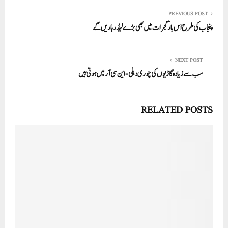
re
ail
ed
tte
bo
ts
In
r
ok
A
PREVIOUS POST
پنجاب کی طرح اس بار گجرات میں بھی بڑے لیڈر ہاریں گے
pp
NEXT POST
سب سے زیادہ گاڑیوں کی چوری دہلی- این سی آر میں ہوتی ہیں
RELATED POSTS