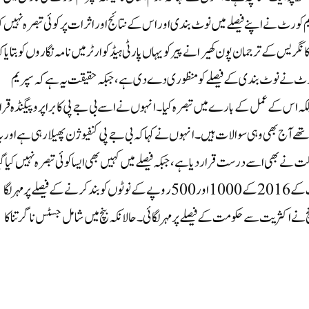
کورٹ نے اپنے فیصلے میں نوٹ بندی اور اس کے نتائج اور اثرات پر کوئی تبصرہ نہیں کی
ریس کے ترجمان پون کھیرا نے پیر کو یہاں پارٹی ہیڈکوارٹر میں نامہ نگاروں کو بتایا ک
م کورٹ نے نوٹ بندی کے فیصلے کو منظوری دے دی ہے ، جبکہ حقیقت یہ ہے کہ سپریم
اس کے عمل کے بارے میں تبصرہ کیا۔ انہوں نے اسے بی جے پی کا برا پروپیگنڈہ قرا
تھے آج بھی وہی سوالات ہیں۔ انہوں نے کہا کہ بی جے پی کنفیوژن پھیلا رہی ہے اور ی
 نے بھی اسے درست قرار دیا ہے ، جبکہ فیصلے میں کہیں بھی ایسا کوئی تبصرہ نہیں کیا گی
ہے ۔واضح رہے کہ سپریم کورٹ نے پیر کے روز مرکزی حکومت کے 2016 کے 1000 اور 500 روپے کے نوٹوں کو بند کرنے کے فیصلے پر مہر لگا
ے اکثریت سے حکومت کے فیصلے پر مہر لگائی۔ حالانکہ بنچ میں شامل جسٹس ناگرتنا کا