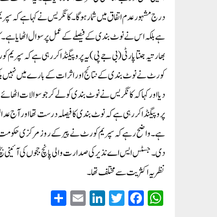
درج مشہور عدم اتفاق میں شمار ہوگا۔کانگریس نے کہا ہے کہ سپریم 
ہے بلکہ اس نے نوٹ بندی کے فیصلے کے عمل پر سوال اٹھایا ہے۔ کانگ
بھارتیہ جنتا پارٹی (بی جے پی) یہ پروپیگنڈا کر رہی ہے کہ سپری
کورٹ نے نوٹ بندی کے نتائج اور اثرات کے بارے میں نہیں بلکہ 
دیا اور کہا کہ کانگریس نے نوٹ بندی کو لے کر جو سوالات اٹھائے 
پروپیگنڈا کر رہی ہے کہ نوٹ بندی کا فیصلہ درست تھا اور آج عدالت
دی۔ جسٹس ایس اے نذیر کی صدارت والی پانچ ججوں کی آئینی بنچ ن
نظریہ اکثریت سے مختلف تھا۔
S
E
Li
T
Fa
W
ha
m
nk
wi
ce
ha