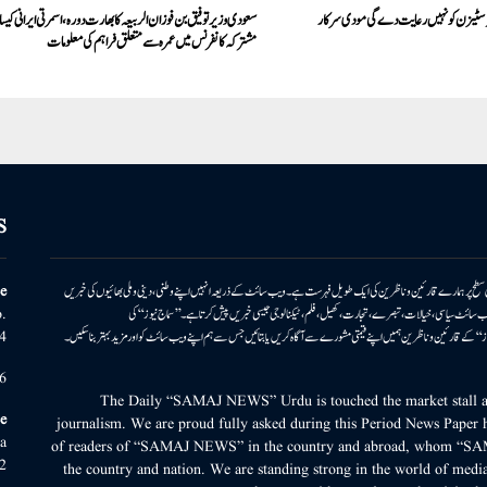
ر سٹیزن کو نہیں رعایت دے گی مودی سرکار
سعودی وزیر توفیق بن فوزان الربیعہ کا بھارت دورہ، اسمرتی ایرانی کیس
مشترکہ کانفرنس میں عمرہ سے متعلق فراہم کی معلومات
S
ونی سطح پر ہمارے قارئین وناظرین کی ایک طویل فہرست ہے۔ ویب سائٹ کے ذریعہ انہیں اپنے وطنی، دینی وملی بھائیوں کی خبریں
e
بریں پیش کرتا ہے۔ ویب سائٹ سیاسی، خیالات، تبصرے، تجارت، کھیل، فلم، ٹیکنالوجی جیسی خبریں پیش کرتا ہے۔ ’’سماج نیوز‘‘ کی
.
۔ ’’سماج نیوز‘‘ کے قارئین وناظرین ہمیں اپنے قیمتی مشورے سے آگاہ کریں یا بتائیں جس سے ہم اپنے ویب سائٹ کو اور مزید بہتر بناسکیں۔
4
6
The Daily “SAMAJ NEWS” Urdu is touched the market stall an
e
journalism. We are proud fully asked during this Period News Paper h
a
of readers of “SAMAJ NEWS” in the country and abroad, whom “SA
2
the country and nation. We are standing strong in the world of media