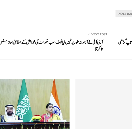
NOTE BA
NEXT POST
پر تاپ گڑھی
آر بی آئی نے آزادانہ طور پر نہیں لیا فیصلہ، سب حکومت کی خواہش کے مطابق ہوا: جسٹس
ناگرتنا