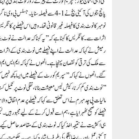
نئی دہلی، سماج نیوز: سپریم کورٹ نے پیر کے روز نوٹ بندی پر اپ
نومبر کا نوٹ بندی کا فیصلہ غیر قانونی تھا۔ وہیں اس فیصلے پر کان
اثرات سے۔ کانگریس کا کہنا ہے کہ ’’یہ کہنا کہ عدالت نے نوٹ 
رمیش نے کہا کہ عدالت نے اپنے فیصلے میں نوٹ بندی کے اثرات کو
سے ملک کی ترقی کو نقصان پہنچا ہے۔ انھوں نے کہا کہ ایم ایس ایم ای
گئے۔ انھوں نے کہا کہ ’’سپریم کورٹ کے فیصلے میں ایسا کچھ نہیں ک
’’نوٹ بندی کم کرنا، کیش لیس معیشت بنانا، نقلی نوٹ پر نکیل 
مالیات پی چدمبرم نے اس تعلق سے کہا کہ فیصلے پر عدم اتفاق وال
فیصلے کو صحیح ٹھہرایا ہے، ہم اسے قبول کرنے کے لیے مجبو رہیں۔ ل
ہی اکثریت نے نتیجہ اخذ کیا کہ نوٹ بندی کے مقاصد حاصل کیے 
آئینی عمل اور بے ضابطگی کی طرف اشارہ کیا ہے۔ یہ حکومت کے من