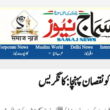
orporate News
Muslim World
Delhi News
Inter
دہلی نیوز
عرب دُنیا
کارپوریٹ نیوز
 نقصان پہنچا: کانگریس