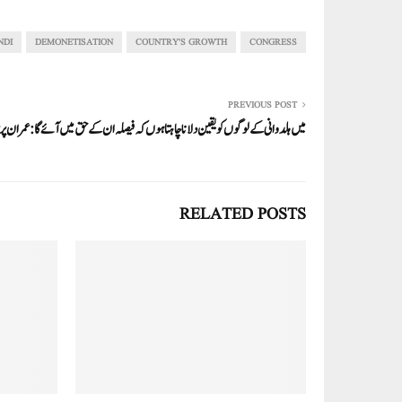
re
ail
ed
tte
bo
ts
In
r
ok
A
NDI
DEMONETISATION
COUNTRY'S GROWTH
CONGRESS
pp
PREVIOUS POST
میں ہلدوانی کے لوگوں کو یقین دلانا چاہتا ہوں کہ فیصلہ ان کے حق میں آئے گا: عمران 
RELATED POSTS