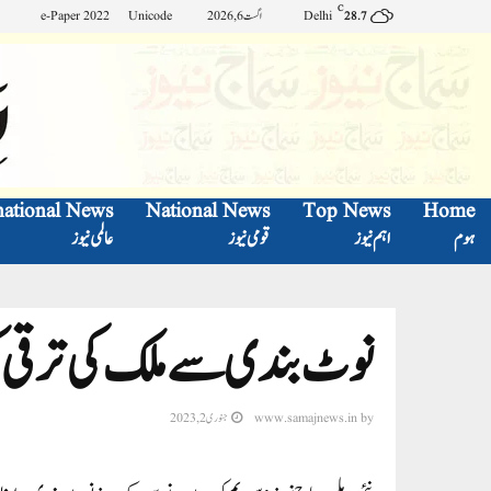
C
Delhi
اگست 6, 2026
Unicode
e-Paper 2022
28.7
national News
National News
Top News
Home
ہوم
اہم نیوز
قومی نیوز
عالمی نیوز
نوٹ بندی سے ملک کی ترقی کو
by
www.samajnews.in
جنوری 2, 2023