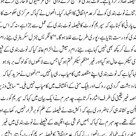
نا فیصلہ صادر کر دیا ہے۔ نوٹ بندی کو چیلنج کرنے والی سبھی عرضیوں کو خارج کرتے ہ
پانچ ججوں کی آئینی بنچ 
گریس پارٹی کا کہنا ہے کہ سپریم کورٹ کا فیصلہ نوٹ بندی کے عمل سے جڑا ہے، نہ کہ اس 
بندی کو درست بتایا ہے، پوری طرح سے غلط ہوگا۔‘‘ کانگریس جنرل سکریٹری جئے رام
 لے کر کچھ بھی نہیں کہا ہے۔جئے رام رمیش نے الزام عائد کیا کہ نوٹ بندی کے فیص
 سیکٹر بے حال ہو گیا اور غیر منظم سیکٹر ختم ہو گیا جس سے لاکھوں لاکھ لوگ برباد ہو
ہا گیا ہے کہ نوٹ بندی اپنے مقصد میں کامیاب رہی یا نہیں۔‘‘ انھوں نے مزید کہا کہ
کسنا، دہشت گردی پر روک اور بلیک منی کے انکشاف میں کامیاب نہیں ملی۔‘‘سابق وزی
ا حصہ غیر یقینی کی طرف اشارہ کرتا ہے۔ چدمبرم نے ایک بیان میں کہا کہ سپریم کورٹ
یکن یہ نشاندہی کرنا ضروری ہے کہ اکثریت نے فیصلہ کے علم کو برقرار نہیں رکھا ہے اور
گئے تھے۔ چدمبرم نے کہا کہ ہمیں خوشی ہے اقلیت کے فیصلے نے نوٹ بندی میں غیر
ھ پر ایک طمانچہ ہے۔ انھوں نے کہا کہ عدم اتفاق کا فیصلہ سپریم کورٹ کی تاریخ میں