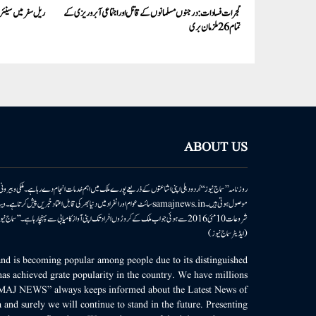
گجرات فسادات:درجنوں مسلمانوں کے قاتل اور اجتماعی آبروریزی کے
ریل سفر میں سینئ
تمام 26 ملزمان بری
ABOUT US
روزنامہ ’’سماج نیوز‘‘ اُردو دہلی اپنی اشاعتوں کے ذریعے پورے ملک میں اہم خدمات انجام دے رہا ہے۔ ملکی وبیر
موصول ہوتی ہیں۔samajnews.inسائٹ عوام اور انفراد میں دنیا بھر کی قابل اعتماد خ
شروعات 10مئی 2016 سے ہوئی جو اب ملک کے کروڑوں افراد تک اپنی آواز کامیابی سے پہنچا رہا ہے
(ایڈیٹر سماج نیوز)
d is becoming popular among people due to its distinguished
as achieved grate popularity in the country. We have millions
MAJ NEWS” always keeps informed about the Latest News of
 and surely we will continue to stand in the future. Presenting