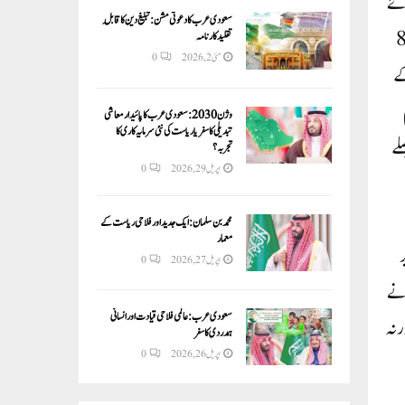
وئے
سعودی عرب کا دعوتی مشن: تبلیغ دین کا قابلِ
نے 1-4سے فیصلہ سنایا۔ جسٹس بی وی ناگرتنا نے نوٹ بندی کو لے کر عدم اتفاق کا اظہار کیا۔ انھوں نے کہا کہ مرکزی حکومت کا 8
تقلید کارنامہ
مئی 2, 2026
0
کے
وژن 2030:سعودی عرب کا پائیدار معاشی
تبدیلی کا سفر یا ریاست کی نئی سرمایہ کاری کا
لے
تجربہ؟
اپریل 29, 2026
0
محمد بن سلمان: ایک جدید اور فلاحی ریاست کے
معمار
ر
اپریل 27, 2026
0
 نے
سعودی عرب: عالمی فلاحی قیادت اور انسانی
 نہ
ہمدردی کا سفر
اپریل 26, 2026
0