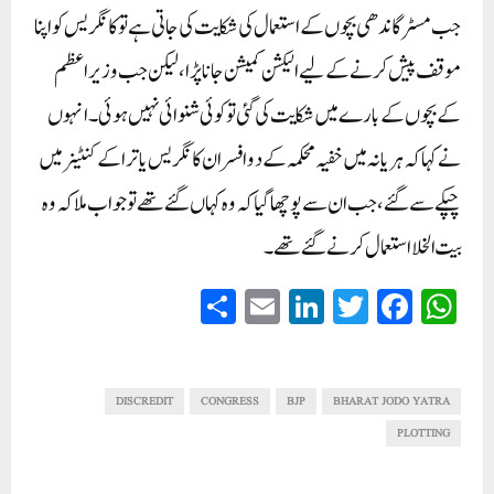
جب مسٹر گاندھی بچوں کے استعمال کی شکایت کی جاتی ہے تو کانگریس کواپنا
موقف پیش کرنے کے لیے الیکشن کمیشن جانا پڑا، لیکن جب وزیر اعظم
کے بچوں کے بارے میں شکایت کی گئی تو کوئی شنوائی نہیں ہوئی۔ انہوں
نے کہا کہ ہریانہ میں خفیہ محکمہ کے دو افسران کانگریس یاترا کے کنٹینر میں
چپکے سے گئے ، جب ان سے پوچھا گیا کہ وہ کہاں گئے تھے تو جواب ملا کہ وہ
بیت الخلا استعمال کرنے گئے تھے۔
S
E
Li
T
Fa
W
ha
m
nk
wi
ce
ha
re
ail
ed
tte
bo
ts
In
r
ok
A
DISCREDIT
CONGRESS
BJP
BHARAT JODO YATRA
pp
PLOTTING