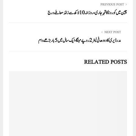
PREVIOUS POST
چین میں کورونا کا قہر جاری، روزانہ 10لاکھ سے زائد معاملے درج
NEXT POST
مدرڈیری کا دودھ فی لیٹر2روپے مہنگا، ایک سال میں5بار بڑھے دام
RELATED POSTS