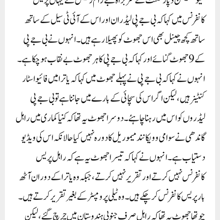
کمیونیکیشن ڈپارٹمنٹ کے سربراہ جے رام رمیش نے یہاں پریس
کانفرنس میں کہا کہ بی جے پی لیڈران اور اس کے آئی ٹی سیل کے ساتھ
ساتھ کچھ چینل بھی اس جھوٹ کو پھیلارہے ہیں۔ انہوں نے بی جے پی
کے 9جھوٹ گنائے اور کہا کہ بی جے پی کا ہر جھوٹ بے نقاب ہوچکا ہے ۔
انہوں نے کہا کہ بی جے پی نے پہلے جھوٹ میں کہا کہ یاترا میں فائیو اسٹار
کنٹینر ہیں، لیکن اگر اس کی سچائی کے بارے میں جاننا ہے تو بی جے پی
لیڈروں کو اس میں رہنا چاہئے ۔ دوسرا جھوٹ یہ تھا کہ کنیا کماری میں راہل
گاندھی نے سوامی وویکانند میموریل کا دورہ نہیں کیا حالانکہ اس کی ویڈیو
دستیاب ہے۔انہوں نے کہا کہ تیسرا جھوٹ یہ ہے کہ راہل پریس
کانفرنس نہیں کرتے اور تقریر نہیں کرتے ، جبکہ وہ یاترا کے دوران آٹھ
بار پریس کانفرنس کر چکے ہیں۔ وہ ٹیلی پرومپٹر کے بغیر تقریر کرتے ہیں۔
چوتھا جھوٹ یہ تھا کہ راہل صرف جنوبی ہندوستان میں چرچ گئے ، لیکن