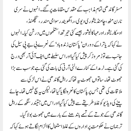
مسٹر گاندھی تمام مذاہب کے مقدس مقامات پر گئے ۔ انہوں نے سری
نارن مٹھ، چامنڈیشوری دیوی، راگھویندرسوامی مندر، سچکھنڈ،
اومکاریشور اور مہاکالیشور جیسے کئی تیرتھ استلھوں میں درشن کیا۔انہوں
نے کہا کہ یاترا کے دوران ’پاکستان زندہ باد‘ کے نعرے بی جے پی سیل کی
جانب سے توڑ مروڑ کر پیش کیا گیا اور اس سلسلے میں ایف آئی آر بھی درج
کی گئی ہے ۔ نرمدا کے کنارے الٹی آرتی کی بات کی گئی ہے جو سب سے بڑا
جھوٹ تھا۔ ساتواں جھوٹ یہ تھا کہ راہل گاندھی نے اس لڑکی سے
ملاقات کی تھی جس پر پاکستان کا نعرہ لگایا گیا تھا، لیکن یہ سچ نہیں تھا۔ چائے
پینے کی ویڈیو کو غلط طریقے سے پیش کیا گیا اور اس میں جتیندر سنگھ کے راہل
گاندھی کے جوتے کے تسمے باندھنے کے بارے میں جھوٹ بولا گیا۔
ترجمان نے حکومت پر اداروں کے غلط استعمال کا الزام لگاتے ہوئے کہا کہ