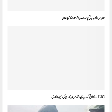
ثانیہ مرزا کا جذباتی پوسٹ، ریٹائرمنٹ کا کیا اعلان
LIC نے اڈانی گروپ کیساتھ سرمایہ کاری کی دی جانکاری