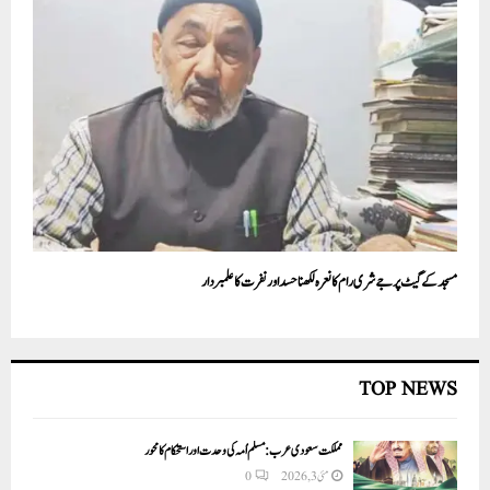
مسجد کے گیٹ پر جے شری رام کا نعرہ لکھنا حسد اور نفرت کا علمبردار
TOP NEWS
مملکت سعودی عرب: مسلم اُمہ کی وحدت اور استحکام کا محور
مئی 3, 2026
0