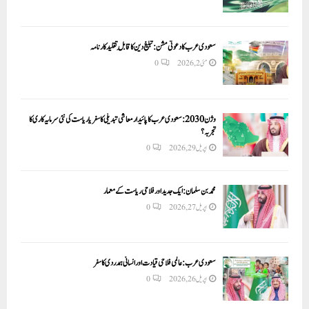
سعودی عرب کا دعوتی مشن: تبلیغ دین کا قابلِ تقلید کارنامہ
مئی 2, 2026
0
وژن 2030:سعودی عرب کا پائیدار معاشی تبدیلی کا سفر یا ریاست کی نئی سرمایہ کاری کا
تجربہ؟
اپریل 29, 2026
0
محمد بن سلمان: ایک جدید اور فلاحی ریاست کے معمار
اپریل 27, 2026
0
سعودی عرب: عالمی فلاحی قیادت اور انسانی ہمدردی کا سفر
اپریل 26, 2026
0