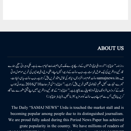
ABOUT US
روزنامہ ’’سماج نیوز‘‘ اُردو دہلی اپنی اشاعتوں کے ذریعے پورے ملک میں اہم خدمات انجام دے رہا ہے۔ ملکی وبیرونی سطح پر ہمارے
قارئین وناظرین کی ایک طویل فہرست ہے۔ ویب سائٹ کے ذریعہ انہیں اپنے وطنی، دینی وملی بھائیوں کی خبریں موصول ہوتی
ہیں۔samajnews.inسائٹ عوام اور انفراد میں دنیا بھر کی قابل اعتماد خبریں پیش کرتا ہے۔ ویب سائٹ سیاسی، خیالات،
تبصرے، تجارت، کھیل، فلم، ٹیکنالوجی جیسی خبریں پیش کرتا ہے۔ ’’سماج نیوز‘‘ کی شروعات 10مئی 2016 سے ہوئی جو اب
ملک کے کروڑوں افراد تک اپنی آواز کامیابی سے پہنچا رہا ہے۔ ’’سماج نیوز‘‘ کے قارئین وناظرین ہمیں اپنے قیمتی مشورے سے آگاہ
کریں یا بتائیں جس سے ہم اپنے ویب سائٹ کو اور مزید بہتر بناسکیں۔ (ایڈیٹر سماج نیوز)
The Daily “SAMAJ NEWS” Urdu is touched the market stall and is
becoming popular among people due to its distinguished journalism.
We are proud fully asked during this Period News Paper has achieved
grate popularity in the country. We have millions of readers of