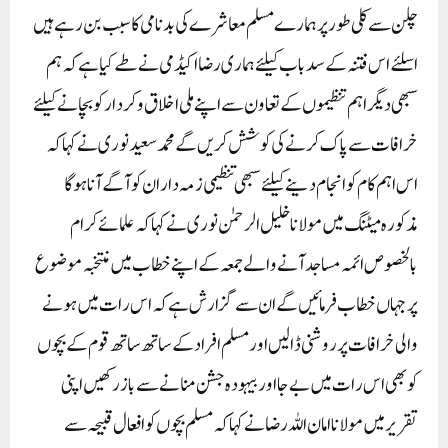
چلن سے کلی طور پر ہمارے مسلم معاشرے کی بدنامی کا سبب بن رہے ہیں
اسلئے اس فتنہ کے سدباب کیلئے ہماری رضااکیڈمی نے طے کیا ہے کہ ہم
سبھی دیگر اہم تنظیموں کے تعاون سے اپنے ملی اخلاق و کردار کو بچانے کیلئے
خرافات سے پاک کرنے کی کوشش کریں گے محمد سعید نوری نے کہا کہ
اس اہم کام کو انجام دینے کیلئے سبھی تنظیمی زمہ دار ان کو آگے آنا ہوگا
مذکورہ میٹنگ میں مولانا خلیل الرحمٰن نوری نے کہا کہ علمائے کرام
بالخصوص ائمہ مساجد آنے والے جمعہ کے اپنے خطاب میں منتخبہ موضوع
پر جہاں خطاب فرمائیں گے ان سے گزارش ہے کہ اس رات میں ہونے
والی خرافات پر روشنی ڈالیں اور مسلم افراد کے ساتھ ساتھ قوم کے بچوں
کو بھی اس رات میں بےجا اور بیہودہ جشن منانے سے باز رکھیں اپنی
تقریر میں مولانا امان اللہ رضا نے کہا کہ مسلم بچوں کو افعال قبیحہ سے