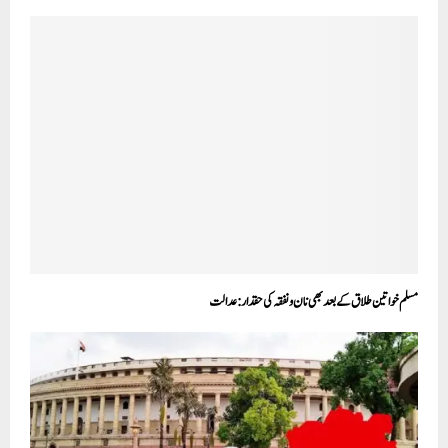
مسلم خواتین طلاق کے بعد بھی نان ونفقہ کی حقدار:عدالت