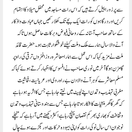
سے پرزور اپیل کرتے ہیں کہ اس رات مساجد میں محفل میلاد کا اہتمام
کریں اور درگاہوں کو رات ایک بجے تک کھلا رکھیں جہاں عبادت و اذکار
کے ساتھ صاحب آستانہ کے روحانی فیوض وبرکات حاصل ہوں تاکہ
آنے والا سال ہمارے ملک و ملت کیلئے خوشگوار ثابت ہو۔حضرت قائد
ملت نے مزید کہا کہ اس عمل سے ہمارا معاشرہ روز افزوں ترقی کی راہ پر
گامزن ہوگا آخر میں نوری صاحب نے افسوس کا اظہار کرتے ہوئے کہا کہ
مسلم معاشرے کو ہر آنے والا دن بے راہ روی اور عریانیت،فحاشیت
مغربی تہذیب و تمدن اپنے لپیٹ میں لیتے جارہا ہے جس کا اثر یہ ہورہا ہے
کہ گھر کا گھر منشیات کا شکار ہوتا جارہا ہے جس سے ہندوستانی تہذیب و تمدن
و ثقافت کو بھاری بھرکم نقصان پہنچ رہاہے اکثر دیکھنے میں آرہا ہے کہ منچلے
نوجوان اس سال نو کی رات کو اپنی بیہودہ حرکات اور بگڑے ہوئے چال