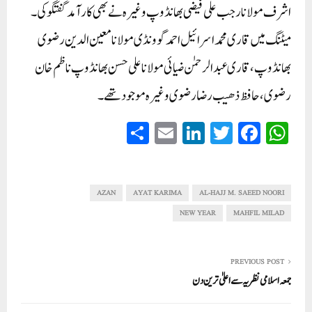
اشرف مولانا رجب علی فیضی بھانڈوپ وغیرہ نے بھی کار آمد گفتگو کی۔
میٹنگ میں قاری محمد اسرائیل احمد گوونڈی مولانا معین الدین رضوی
بھانڈوپ،قاری عبدالرحمٰن ضیائی مولانا علی حسن بھانڈوپ ناظم خان
رضوی،حافظ ذھیب رضا رضوی وغیرہ موجود تھے۔
S
E
Li
T
Fa
W
ha
m
nk
wi
ce
ha
re
ail
ed
tte
bo
ts
In
r
ok
A
AZAN
AYAT KARIMA
AL-HAJJ M. SAEED NOORI
pp
NEW YEAR
MAHFIL MILAD
PREVIOUS POST
جمعہ اسلامی نظریہ سے اعلیٰ ترین دن