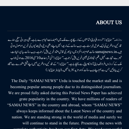
ABOUT US
روزنامہ ’’سماج نیوز‘‘ اُردو دہلی اپنی اشاعتوں کے ذریعے پورے ملک میں اہم خدمات انجام دے رہا ہے۔ ملکی وبیرونی سطح پر ہمارے
قارئین وناظرین کی ایک طویل فہرست ہے۔ ویب سائٹ کے ذریعہ انہیں اپنے وطنی، دینی وملی بھائیوں کی خبریں موصول ہوتی
ہیں۔samajnews.inسائٹ عوام اور انفراد میں دنیا بھر کی قابل اعتماد خبریں پیش کرتا ہے۔ ویب سائٹ سیاسی، خیالات،
تبصرے، تجارت، کھیل، فلم، ٹیکنالوجی جیسی خبریں پیش کرتا ہے۔ ’’سماج نیوز‘‘ کی شروعات 10مئی 2016 سے ہوئی جو اب
ملک کے کروڑوں افراد تک اپنی آواز کامیابی سے پہنچا رہا ہے۔ ’’سماج نیوز‘‘ کے قارئین وناظرین ہمیں اپنے قیمتی مشورے سے آگاہ
کریں یا بتائیں جس سے ہم اپنے ویب سائٹ کو اور مزید بہتر بناسکیں۔ (ایڈیٹر سماج نیوز)
The Daily “SAMAJ NEWS” Urdu is touched the market stall and is
becoming popular among people due to its distinguished journalism.
We are proud fully asked during this Period News Paper has achieved
grate popularity in the country. We have millions of readers of
“SAMAJ NEWS” in the country and abroad, whom “SAMAJ NEWS”
always keeps informed about the Latest News of the country and
nation. We are standing strong in the world of media and surely we
will continue to stand in the future. Presenting the news with