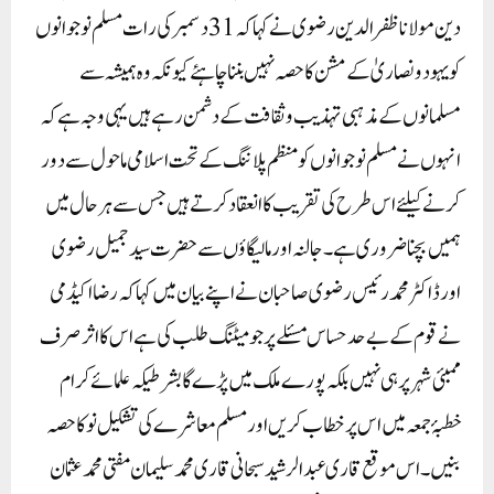
دین مولانا ظفرالدین رضوی نے کہا کہ 31دسمبر کی رات مسلم نوجوانوں
کو یہود و نصاریٰ کے مشن کا حصہ نہیں بننا چاہئے کیونکہ وہ ہمیشہ سے
مسلمانوں کے مذہبی تہذیب و ثقافت کے دشمن رہے ہیں یہی وجہ ہے کہ
انہوں نے مسلم نوجوانوں کو منظم پلاننگ کے تحت اسلامی ماحول سے دور
کرنے کیلئے اس طرح کی تقریب کا انعقاد کرتے ہیں جس سے ہرحال میں
ہمیں بچنا ضروری ہے۔جالنہ اور مالیگاؤں سے حضرت سید جمیل رضوی
اور ڈاکٹر محمد رئیس رضوی صاحبان نے اپنے بیان میں کہا کہ رضااکیڈمی
نے قوم کے بےحد حساس مسئلے پر جو میٹنگ طلب کی ہے اس کا اثر صرف
ممبئی شہر پر ہی نہیں بلکہ پورے ملک میں پڑے گا بشرطیکہ علمائے کرام
خطبۂ جمعہ میں اس پر خطاب کریں اور مسلم معاشرے کی تشکیل نو کا حصہ
بنیں۔اس موقع قاری عبدالرشید سبحانی قاری محمد سلیمان مفتی محمد عثمان