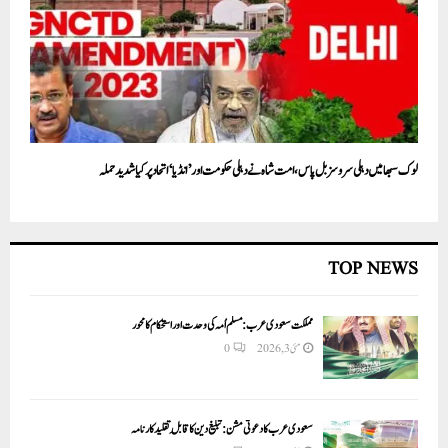
لوک سبھا میں دہلی سروسز بل پاس، امت شاہ نے دہلی حکومت اور ’انڈیا‘ اتحاد پر کیا شدید حملہ
TOP NEWS
مملکت سعودی عرب: مسلم اُمہ کی وحدت اور استحکام کا محور
مئی 3, 2026
0
سعودی عرب کا دعوتی مشن: تبلیغ دین کا قابلِ تقلید کارنامہ