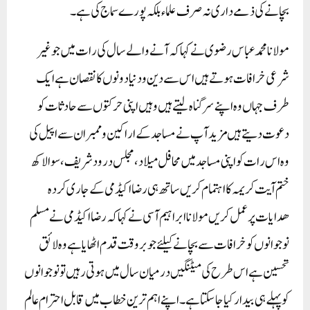
بچانے کی ذمے داری نہ صرف علماء بلکہ پورے سماج کی ہے۔
مولانا محمد عباس رضوی نے کہا کہ آنے والے سال کی رات میں جو غیر
شرعی خرافات ہوتے ہیں اس سے دین و دنیا دونوں کا نقصان ہے ایک
طرف جہاں وہ اپنے سر گناہ لیتے ہیں وہیں اپنی حرکتوں سے حادثات کو
دعوت دیتے ہیں مزید آپ نے مساجد کے اراکین و ممبران سے اپیل کی
وہ اس رات کو اپنی مساجد میں محافل میلاد،مجلس درود شریف،سوا لاکھ
ختم آیت کریمہ کا اہتمام کریں ساتھ ہی رضا اکیڈمی کے جاری کردہ
ھدایات پر عمل کریں مولانا ابراہیم آسی نے کہا کہ رضااکیڈمی نے مسلم
نوجوانوں کو خرافات سے بچانے کیلئے جو بر وقت قدم اٹھایا ہے وہ لائق
تحسین ہے اس طرح کی میٹنگیں درمیان سال میں ہوتی رہیں تو نوجوانوں
کو پہلے ہی بیدار کیا جاسکتا ہے۔ اپنے اہم ترین خطاب میں قابل احترام عالم