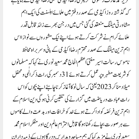
عزیز محمد عارف رضوی سکریٹری رضا اکیڈمی ممبئی رضااکیڈمی نے بتایا ہے
کہ گذشتہ روز اکیڈمی کے صدر دفتر میں علمائے اہلسنت کی ایک اہم
مشاورتی میٹنگ منعقد کی گئی جس میں درجن بھر سے زائد قابل قدر
علمائے کرام نے شرکت کر تے ہوئے اپنے نیک مشوروں سے نوازا اس
اہم ترین میٹنگ کے صدر محترم رضااکیڈمی کے بانی و سربراہ محافظ
ناموس رسالت اسیر مفتئ اعظم الحاج محمد سعید نوری نے کہا کہ مسلمانوں
کو شریعت مطہرہ پر عمل کرتے ہوئے 31دسمبر کی رات ذکر الٰہی و محفل
میلاد مناکر 2023یعنی کہ سال نو کا آغاز کرنا چاہئے ا پنے بچوں کو اس
رات عبادت و ریاضت میں گزارنے کی تلقین کرنی ہوگی دین اسلام کے
اہم ترین فریضہ کو ادا کر تے ہوئے خد کو خرافات اور بد عت والے کاموں
سے ہر صورت بچائے رکھنا ہوگا قابل احترام عالم دین اور مفکر اسلام محمد
سعید نوری نے مزید کہا کہ ہم مساجد و مدارس و درگاہوں کے ذمہ داران