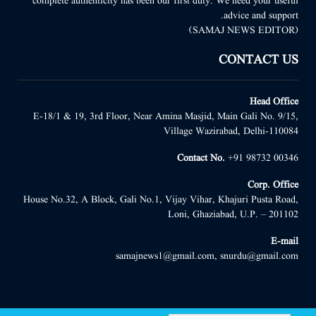
complete authenticity has been our first duty. We need your useful
advice and support.
(SAMAJ NEWS EDITOR)
CONTACT US
Head Office
E-18/1 & 19, 3rd Floor, Near Amina Masjid, Main Gali No. 9/15,
Village Wazirabad, Delhi-110084
Contact No.
+91 98732 00346
Corp. Office
House No.32, A Block, Gali No.1, Vijay Vihar, Khajuri Pusta Road,
Loni, Ghaziabad, U.P. – 201102
E-mail
samajnews1@gmail.com, snurdu@gmail.com