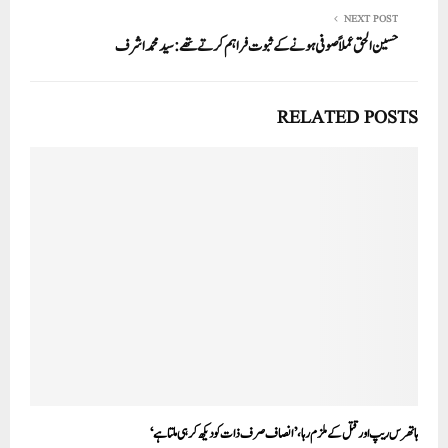
NEXT POST
حسین الحق عملاً صوفی ہونے کے ثبوت فراہم کرتے تھے:سید محمد اشرف
RELATED POSTS
ہاتھرس ریپ اور قتل کے ملزم رہا، ’انصاف صرف ذات کو دیکھ کر ہی ملتا ہے‘