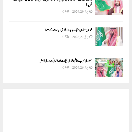
تجربہ؟
اپریل 29, 2026
0
محمد بن سلمان: ایک جدید اور فلاحی ریاست کے معمار
اپریل 27, 2026
0
سعودی عرب: عالمی فلاحی قیادت اور انسانی ہمدردی کا سفر
اپریل 26, 2026
0