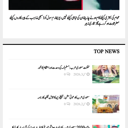
عوام کی بہتری کیلئے کام ہونے چاہئے ان کی تباہی کیلئے نہیں،یونیفارم سول کوڈ سبھی مذاہب کے پیروکاروں کیلئے
مضرثابت ہوکر رہے گا: قاری زبیر
TOP NEWS
مملکت سعودی عرب: مسلم اُمہ کی وحدت اور استحکام کا محور
مئی 3, 2026
0
سعودی عرب کا دعوتی مشن: تبلیغ دین کا قابلِ تقلید کارنامہ
مئی 2, 2026
0
وژن 2030:سعودی عرب کا پائیدار معاشی تبدیلی کا سفر یا ریاست کی نئی سرمایہ کاری کا