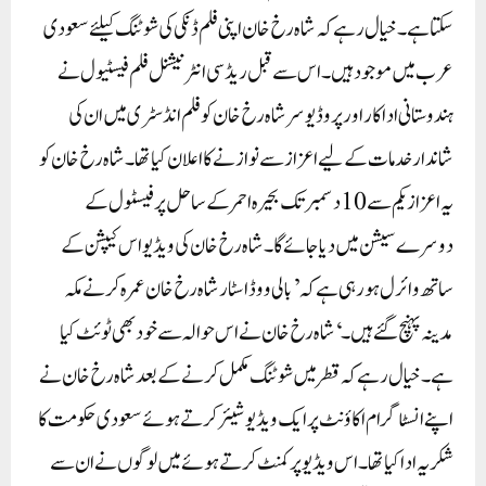
سکتا ہے۔ خیال رہے کہ شاہ رخ خان اپنی فلم ڈنکی کی شوٹنگ کیلئے سعودی
عرب میں موجود ہیں۔اس سے قبل ریڈ سی انٹرنیشنل فلم فیسٹیول نے
ہندوستانی اداکار اور پروڈیوسر شاہ رخ خان کو فلم انڈسٹری میں ان کی
شاندار خدمات کے لیے اعزاز سے نوازنے کا اعلان کیا تھا۔ شاہ رخ خان کو
یہ اعزاز یکم سے 10 دسمبر تک بحیرہ احمر کے ساحل پر فیسٹول کے
دوسرے سیشن میں دیا جائے گا۔شاہ رخ خان کی ویڈیو اس کیپشن کے
ساتھ وائرل ہو رہی ہے کہ ’بالی ووڈ اسٹار شاہ رخ خان عمرہ کرنے مکہ
مدینہ پہنچ گئے ہیں۔‘ شاہ رخ خان نے اس حوالہ سے خود بھی ٹوئٹ کیا
ہے۔ خیال رہےکہ قطر میں شوٹنگ مکمل کرنے کے بعد شاہ رخ خان نے
اپنے انسٹاگرام اکاؤنٹ پر ایک ویڈیو شیئر کرتے ہوئے سعودی حکومت کا
شکریہ ادا کیا تھا۔ اس ویڈیو پر کمنٹ کرتے ہوئے میں لوگوں نے ان سے