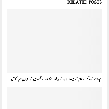
RELATED POSTS
ہم وقت کے حاکم سے عوام کے بہنے والے لہو کے ہر قطرے کا حساب مانگتے رہیں گے: عمران پرتاپ گڑھی