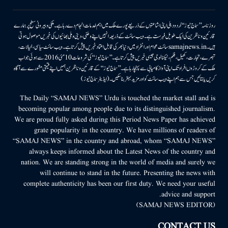
روزنامہ ’’سماج نیوز‘‘ اُردو دہلی اپنی اشاعتوں کے ذریعے پورے ملک میں اہم خدمات انجام دے رہا ہے۔ ملکی وبیرونی سطح پر ہمارے
قارئین وناظرین کی ایک طویل فہرست ہے۔ ویب سائٹ کے ذریعہ انہیں اپنے وطنی، دینی وملی بھائیوں کی خبریں موصول ہوتی
ہیں۔samajnews.inسائٹ عوام اور انفراد میں دنیا بھر کی قابل اعتماد خبریں پیش کرتا ہے۔ ویب سائٹ سیاسی، خیالات،
تبصرے، تجارت، کھیل، فلم، ٹیکنالوجی جیسی خبریں پیش کرتا ہے۔ ’’سماج نیوز‘‘ کی شروعات 10مئی 2016 سے ہوئی جو اب
ملک کے کروڑوں افراد تک اپنی آواز کامیابی سے پہنچا رہا ہے۔ ’’سماج نیوز‘‘ کے قارئین وناظرین ہمیں اپنے قیمتی مشورے سے آگاہ
کریں یا بتائیں جس سے ہم اپنے ویب سائٹ کو اور مزید بہتر بناسکیں۔ (ایڈیٹر سماج نیوز)
The Daily “SAMAJ NEWS” Urdu is touched the market stall and is
becoming popular among people due to its distinguished journalism.
We are proud fully asked during this Period News Paper has achieved
grate popularity in the country. We have millions of readers of
“SAMAJ NEWS” in the country and abroad, whom “SAMAJ NEWS”
always keeps informed about the Latest News of the country and
nation. We are standing strong in the world of media and surely we
will continue to stand in the future. Presenting the news with
complete authenticity has been our first duty. We need your useful
advice and support.
(SAMAJ NEWS EDITOR)
CONTACT US