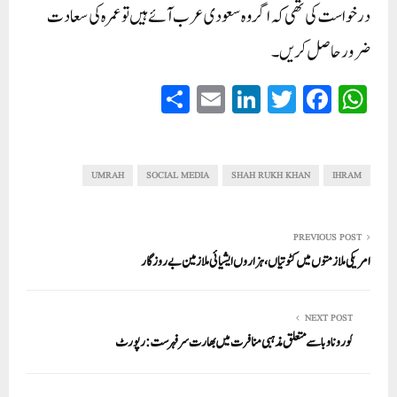
درخواست کی تھی کہ اگر وہ سعودی عرب آئے ہیں تو عمرہ کی سعادت
ضرور حاصل کریں۔
S
E
Li
T
Fa
W
ha
m
nk
wi
ce
ha
re
ail
ed
tte
bo
ts
In
r
ok
A
UMRAH
SOCIAL MEDIA
SHAH RUKH KHAN
IHRAM
pp
PREVIOUS POST
امریکی ملازمتوں میں کٹوتیاں،ہزاروں ایشیائی ملازمین بے روزگار
NEXT POST
کورونا وبا سے متعلق مذہبی منافرت میں بھارت سر فہرست:رپورٹ