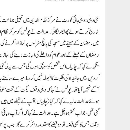
نئی دہلی: دہلی ہائی کورٹ نے مرکز نظام الدین میں تبلیغی جماعت ک
خارج کرتے ہوئے پھٹکار لگائی۔ عدالت نے پولس کو مرکز نظام ا
رمضان کے مہینے کے بعد عوام کو داخلے کی اجازت دینے کی اجاز
سنگھ نے کہا کہ چابیاں اس شخص کو سونپنی ہوں گی جس سے یہ لی گ
کر دیں، میں جائیداد کی ملکیت کا فیصلہ نہیں کر رہا، میرے سامن
آگے نہیں آیا تھا۔ پولس نے کہا کہ دہلی وقف ایکٹ کے تحت متو
ہوئے عدالت عالیہ نے کہا کہ کیا (چابیاں) آپ کے قبضے میں ہی
گئی تھی، جو اب ختم ہو چکی ہے۔ عدالت نے کہا کہ اگر آپ وبائی ا
وقت جس کا بھی قبضہ تھا وہ قبضے کا مقدمہ دائر کرے گا۔ جب پولس 