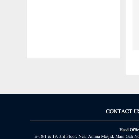
CONTACT U
Head Offic
E-18/1 & 19, 3rd Floor, Near Amina Masjid, Main Gali No