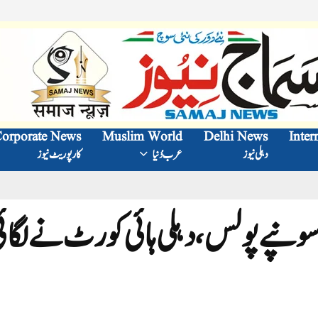
orporate News
Muslim World
Delhi News
Inter
دہلی نیوز
عرب دُنیا
کارپوریٹ نیوز
 سونپے پولس، دہلی ہائی کورٹ نے لگائ