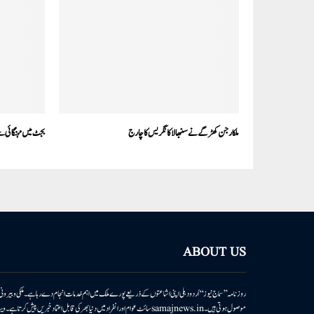
ملکارجن کھڑگے نے سنبھالا کانگریس کا چارج
بجٹ میں مہنگائی سے
ABOUT US
روزنامہ ’’سماج نیوز‘‘ اُردو دہلی اپنی اشاعتوں کے ذریعے پورے ملک میں اہم خدمات انجام دے رہا ہے۔ ملکی وبیر
موصول ہوتی ہیں۔samajnews.inسائٹ عوام اور انفراد میں دنیا بھر کی قابل اعتماد خ