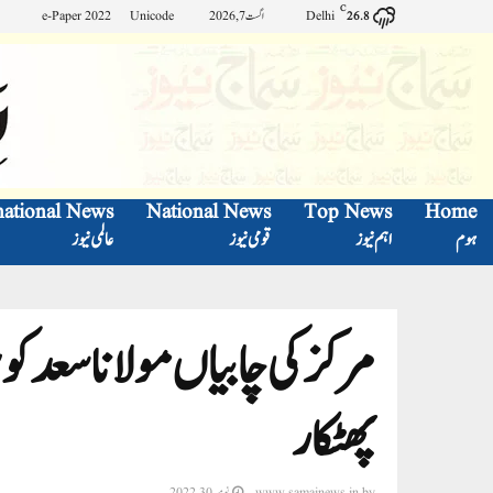
C
Delhi
اگست 7, 2026
Unicode
e-Paper 2022
26.8
national News
National News
Top News
Home
ہوم
اہم نیوز
قومی نیوز
عالمی نیوز
مرکز کی چابیاں مولانا سعد کو
پھٹکار
by
www.samajnews.in
نومبر 30, 2022