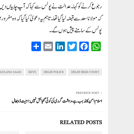
رجوع کرنے کو کہا۔ عدالت نے پولس سے کہا کہ آپ چابیاں دیں گ
کہ مولانا سعد سے قبضہ لیا گیا تھا۔ تاہم یہ دعویٰ کیا گیا کہ وہ مفرو
پولس کے سامنے پیش ہوں گے۔
S
E
Li
T
Fa
W
ha
m
nk
wi
ce
ha
re
ail
ed
tte
bo
ts
In
r
ok
A
AULANA SAAD
KEYS
DELHI POLICE
DELHI HIGH COURT
pp
PREVIOUS POST
اسلام امن کا مذہب ہے،دہشت گردی کی کوئی گنجائش نہیں:اجیت ڈوبھال
RELATED POSTS