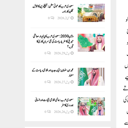
سعودی عرب کا دعوتی مشن: تبلیغ دین کا قابلِ
تقلید کارنامہ
و
مئی 2, 2026
0
وژن 2030:سعودی عرب کا پائیدار معاشی
 کو
تبدیلی کا سفر یا ریاست کی نئی سرمایہ کاری کا
تجربہ؟
اپریل 29, 2026
0
پس
محمد بن سلمان: ایک جدید اور فلاحی ریاست کے
ے
معمار
اپریل 27, 2026
0
رتے
کی
سعودی عرب: عالمی فلاحی قیادت اور انسانی
ہمدردی کا سفر
اپریل 26, 2026
0
سے