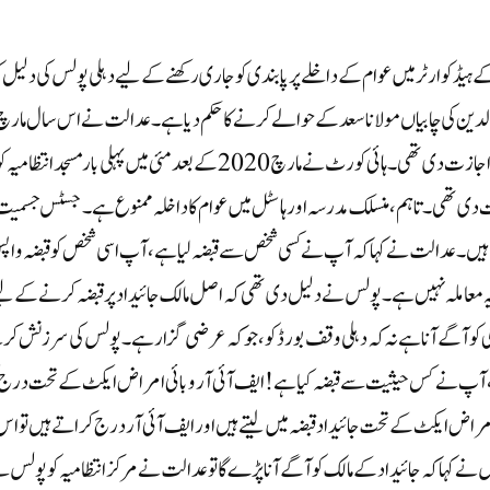
ے ہیڈکوارٹر میں عوام کے داخلے پر پابندی کو جاری رکھنے کے لیے دہلی پولس کی دلیل ک
لدین کی چابیاں مولانا سعد کے حوالے کرنے کا حکم دیا ہے۔ عدالت نے اس سال مارچ
میں رمضان کے مہینے میں مسجد کی پانچ منزلوں پر نماز ادا کرنے کی اجازت دی تھی۔ ہائی کورٹ نے مارچ 2020 کے بعد مئی میں پہلی بار مسجد انتظامیہ
ت دی تھی۔ تاہم، منسلک مدرسہ اور ہاسٹل میں عوام کا داخلہ ممنوع ہے۔جسٹس جسمیت
ئی ہیں۔ عدالت نے کہا کہ آپ نے کسی شخص سے قبضہ لیا ہے، آپ اسی شخص کو قبضہ وا
ے یہ معاملہ نہیں ہے۔ پولس نے دلیل دی تھی کہ اصل مالک جائیداد پر قبضہ کرنے کے لی
لی کو آگے آنا ہے نہ کہ دہلی وقف بورڈ کو، جو کہ عرضی گزار ہے۔پولس کی سرزنش ک
ں، آپ نے کس حیثیت سے قبضہ کیا ہے! ایف آئی آر وبائی امراض ایکٹ کے تحت درج 
مراض ایکٹ کے تحت جائیداد قبضہ میں لیتے ہیں اور ایف آئی آر درج کراتے ہیں تو اس
نے کہا کہ جائیداد کے مالک کو آگے آنا پڑے گا تو عدالت نے مرکز انتظامیہ کو پولس 