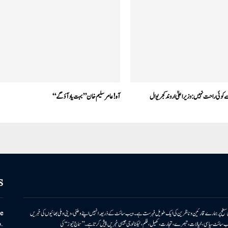
 کوئی راحت نہیں:وزیر اعلیٰ اروند کجریوال
آہ!عامر سلیم خان ’’بہت یاد آؤ گے‘‘
S
ونی سطح پر ہمارے قارئین وناظرین کی ایک طویل فہرست ہے۔ ویب سائٹ کے ذریعہ انہیں اپنے وطنی، دینی وملی بھائیوں کی خبریں
e
بریں پیش کرتا ہے۔ ویب سائٹ سیاسی، خیالات، تبصرے، تجارت، کھیل، فلم، ٹیکنالوجی جیسی خبریں پیش کرتا ہے۔ ’’سماج نیوز‘‘ کی
.