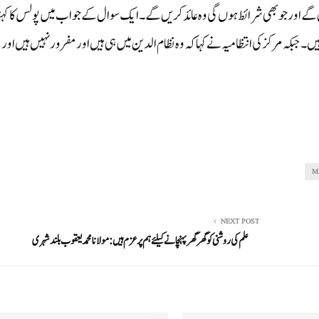
ے اور جو بھی شرائط ہوں گی وہ عائد کریں گے۔ایک سوال کے جواب میں پولس کا کہنا 
ر ہیں۔ جبکہ مرکز کی انتظامیہ نے کہا کہ وہ نظام الدین میں ہی ہیں اور مفرور نہیں ہیں اور
M
NEXT POST
علم کی روشنی کو گھر گھر پہنچانے کیلئے ہم پر عزم ہیں: مولانا محمد یعقوب بلند شہری