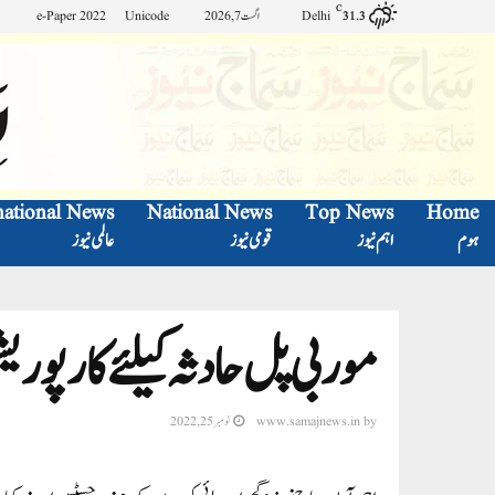
C
Delhi
اگست 7, 2026
Unicode
e-Paper 2022
31.3
national News
National News
Top News
Home
ہوم
اہم نیوز
قومی نیوز
عالمی نیوز
موربی پل حادثہ کیلئے کارپوریش
by
www.samajnews.in
نومبر 25, 2022