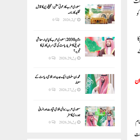
ٓج سماعت
سعودی عرب کا دعوتی مشن: تبلیغ دین کا قابلِ
و
تقلید کارنامہ
مئی 2, 2026
0
ا
وژن 2030:سعودی عرب کا پائیدار معاشی
تبدیلی کا سفر یا ریاست کی نئی سرمایہ کاری کا
ٹ مانگی اور 10 دنوں کے
تجربہ؟
اپریل 29, 2026
0
محمد بن سلمان: ایک جدید اور فلاحی ریاست کے
ان
معمار
اپریل 27, 2026
0
سعودی عرب: عالمی فلاحی قیادت اور انسانی
ہمدردی کا سفر
 نام
اپریل 26, 2026
0
تحت