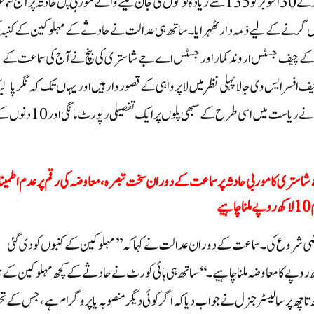
احمدآباد، سماج نیوز: گجرات ہائی کورٹ کے چیف جسٹس اروند کمار نے 30 اکتوبر کو 135 سے زیادہ لوگوں کی جان لینے والے موربی پل حادثہ پر ا
پل گرنے کے لیے ذمہ دار ٹھہرایا۔ ساتھ ہی عدالت نے حادثے کے مہلوکین کے کنبہ ک
کورٹ کے چیف جسٹس اروند کمار اور جسٹس اے جے شاستری کی بنچ نے آج کی سماعت کے
ف افسر ایس وی جالا پہلی نظر میں لاپرواہی کے قصوروار ہیں اور یہاں تک کہ نگر پالیک
کے ذریعہ داخل حلف نامہ میں بھی تفصیل کی کمی ہے۔ہائی کورٹ نے ریاست میں اسی طرح کے سبھی پلوں پر ایک تفصیلی رپور
تری کا موربی حادثہ پر سماعت کے دوران سخت تبصرہ، معاوضہ کی رقم پر عدم اطمین
ے
ضی شروع کی۔ سماعت کے دوران عدالت نے کہا کہ ’’مہلوکین کے کنبوں کو دی گئی
 رقم سے ہم مطمئن نہیں ہیں۔ ایک کنبہ کو کم از کم 10 لاکھ روپے کا معاوضہ ملنا چاہیے۔‘‘ساتھ ہی ہائی کورٹ نے حادثے کے کچھ مہلوکین کے
تاچھ پر سالیسٹر جنرل نے جواب دیا کہ اگر کوئی دیگر منصوبہ یا پروگرام ہے، جس کے 