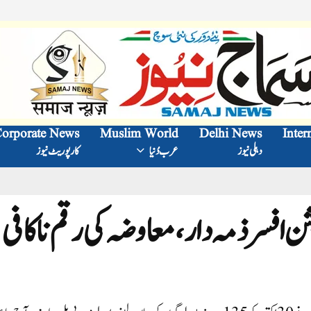
orporate News
Muslim World
Delhi News
Inter
دہلی نیوز
عرب دُنیا
کارپوریٹ نیوز
ن افسر ذمہ دار، معاوضہ کی رقم ناکافی