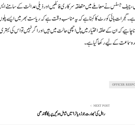
بہر حال، چیف جسٹس نے معاملے میں متعلقہ سرکاری فائلیں اور ذیلی عدالت کے سامنے ای
ے۔گجرات ہائی کورٹ کا کہنا ہے کہ یہ مناسب وقت ہے کہ ریاست بھر میں ایسے پلوں
نا چاہیے کہ ان کے حلقہ اختیار میں پل اچھی حالت میں ہیں اور اگر نہیں تو اس کی بہتری
OFFICER RESP
NEXT POST
راہل کی ’بھارت جوڑو یاترا‘ میں شامل ہوئیں پرینکا گاندھی