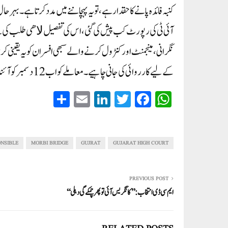
کنبہ فائدہ پانے کا حقدار ہے، تو یہ پہچاننے میں مدد کرتا ہے۔ 
آئی ٹی کی رپورٹ کب پیش کی گئی، اس کی تفصیل ﻻھی طلب کی ہ
نگرانی، مینجمنٹ اور کنٹرول کرنے والے سبھی افسران کو یہ یقینی کر
کے لیے کارروائی کی جانی چاہیے۔ معاملے کو اب 12 دسمبر کو آئندہ سماعت کے لیے رکھا گیا ہے۔
S
E
Li
T
Fa
W
ha
m
nk
wi
ce
ha
re
ail
ed
tte
bo
ts
In
r
ok
A
ONSIBLE
MORBI BRIDGE
GUJRAT
GUJARAT HIGH COURT
pp
PREVIOUS POST
ایم سی ڈی انتخاب: ’’کانگریس آئی تو پھر چمکے گی دہلی‘‘