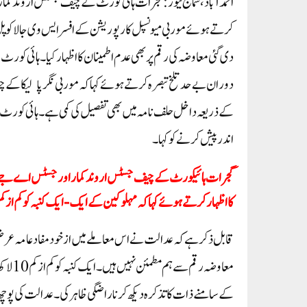
کرتے ہوئے موربی میونسپل کارپوریشن کے افسر ایس وی جالا کو 
دی گئی معاوضہ کی رقم پر بھی عدم اطمینان کا اظہار کیا۔ہائی 
دوران بے حد تلخ تبصرہ کرتے ہوئے کہا کہ موربی نگر پالیکا کے چی
اندر پیش کرنے کو کہا۔
گجرات ہائیکورٹ کے چیف جسٹس اروند کمار اور جسٹس اے جے شاس
کا اظہار کرتے ہوئے کہا کہ مہلوکین کےایک- ایک کنبہ کو کم از کم 10 لاکھ روپے ملنا چاہی
قابل ذکر ہے کہ عدالت نے اس معاملے میں از خود مفاد عامہ عر
معاوضہ
کے سامنے ذات کا تذکرہ دیکھ کر ناراضگی ظاہر کی۔ عدالت کی پوچھ 