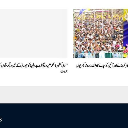
ر کو ہٹانے اور آئین کو بچانے کا وقت : اروند کجریوال
’’دی کشمیر فائلز‘‘ پروپیگنڈہ ہے، لیپڈ کو جیوری کے تین دیگر ججوں کی
حمایت
S