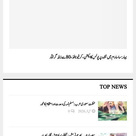
بہار: ساسارام میں تشدد پر پولس کا ایکشن، کرفیو نافذ، 80سے زائد گرفتار
TOP NEWS
مملکت سعودی عرب: مسلم اُمہ کی وحدت اور استحکام کا محور
مئی 3, 2026
0
سعودی عرب کا دعوتی مشن: تبلیغ دین کا قابلِ تقلید کارنامہ