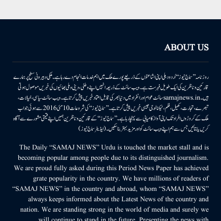
ABOUT US
روزنامہ ’’سماج نیوز‘‘ اُردو دہلی اپنی اشاعتوں کے ذریعے پورے ملک میں اہم خدمات انجام دے رہا ہے۔ ملکی وبیرونی سطح پر ہمارے
قارئین وناظرین کی ایک طویل فہرست ہے۔ ویب سائٹ کے ذریعہ انہیں اپنے وطنی، دینی وملی بھائیوں کی خبریں موصول ہوتی
ہیں۔samajnews.inسائٹ عوام اور انفراد میں دنیا بھر کی قابل اعتماد خبریں پیش کرتا ہے۔ ویب سائٹ سیاسی، خیالات،
تبصرے، تجارت، کھیل، فلم، ٹیکنالوجی جیسی خبریں پیش کرتا ہے۔ ’’سماج نیوز‘‘ کی شروعات 10مئی 2016 سے ہوئی جو اب
ملک کے کروڑوں افراد تک اپنی آواز کامیابی سے پہنچا رہا ہے۔ ’’سماج نیوز‘‘ کے قارئین وناظرین ہمیں اپنے قیمتی مشورے سے آگاہ
کریں یا بتائیں جس سے ہم اپنے ویب سائٹ کو اور مزید بہتر بناسکیں۔ (ایڈیٹر سماج نیوز)
The Daily “SAMAJ NEWS” Urdu is touched the market stall and is
becoming popular among people due to its distinguished journalism.
We are proud fully asked during this Period News Paper has achieved
grate popularity in the country. We have millions of readers of
“SAMAJ NEWS” in the country and abroad, whom “SAMAJ NEWS”
always keeps informed about the Latest News of the country and
nation. We are standing strong in the world of media and surely we
will continue to stand in the future. Presenting the news with