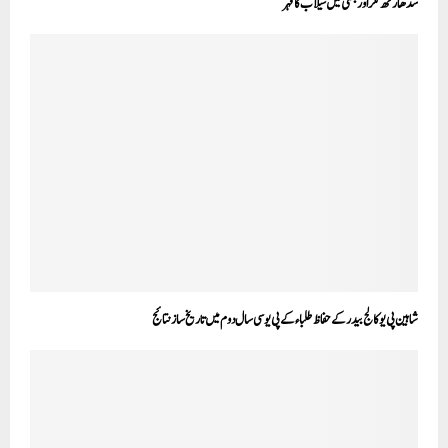
سدھارتھ نگراوربستی میں سیلاب کا قہر
شاہین پی یو کالج بیدر کے حفاظ طلباء کے پی یو سی سال دوم میں تاریخ سازنتائج