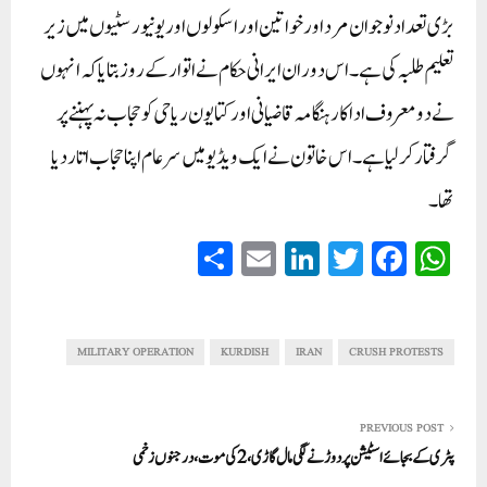
بڑی تعداد نوجوان مرد اور خواتین اور اسکولوں اور یونیورسٹیوں میں زیر
تعلیم طلبہ کی ہے۔ اس دوران ایرانی حکام نے اتوار کے روز بتایا کہ انہوں
نے دو معروف اداکار ہنگامہ قاضیانی اور کتایون ریاحی کو حجاب نہ پہننے پر
گرفتار کرلیا ہے۔ اس خاتون نے ایک ویڈیو میں سرعام اپنا حجاب اتار دیا
تھا۔
S
E
Li
T
Fa
W
ha
m
nk
wi
ce
ha
re
ail
ed
tte
bo
ts
In
r
ok
A
MILITARY OPERATION
KURDISH
IRAN
CRUSH PROTESTS
pp
PREVIOUS POST
پٹری کے بجائے اسٹیشن پر دوڑنے لگی مال گاڑی، 2کی موت، درجنوں زخمی