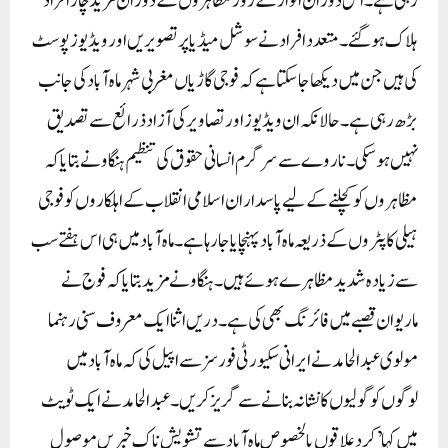
رہی ہے۔ اس دوران اتوار کے روز مظاہروں کے دوران مزید چار افراد
ہلاک ہو گئے۔متعدد افراد نے سوشل میڈیا پر تصویریں اور ویڈیوز پوسٹ
کی ہیں جن میں دیکھا جاسکتا ہے کہ فوجی گاڑیاں مغربی شہر ماہ آباد کی جانب
بڑھ رہی ہے۔ حالانکہ ان ویڈیوز اور تصاویر کی آزاد ذرائع سے تصدیق
نہیں ہو سکی۔ناروے سے سرگرم انسانی حقوق کی تنظیم ہنگاو نے بتایا کہ
مظاہروں کو کچلنے کے لیے پاسداران اسلامی انقلاب کے اہلکاروں کو فوجی
ہیلی کاپٹروں کے ذریعہ ماہ آباد پہنچایا جا رہا ہے۔ ماہ آباد میں ہی اس ہفتے سب
سے زیادہ شدید مظاہرے ہوئے ہیں۔ ہنگاو نے مزید بتایا کہ فوج نے
ماریوان قصبے میں فائرنگ بھی کی ہے۔دریں اثنا ایک معروف سنی رہنما
مولوی عبدالحامد نے ایرانی سکیورٹی فورسز سے اپیل کی کہ ماہ آباد میں
لوگوں کو گولیوں کا نشانہ بنانے سے گریز کریں۔ عبدالحامد نے ایک ٹویٹ
میں کہا’کرد علاقوں بالخصوص ماہ آباد سے تشویش ناک خبریں موصول