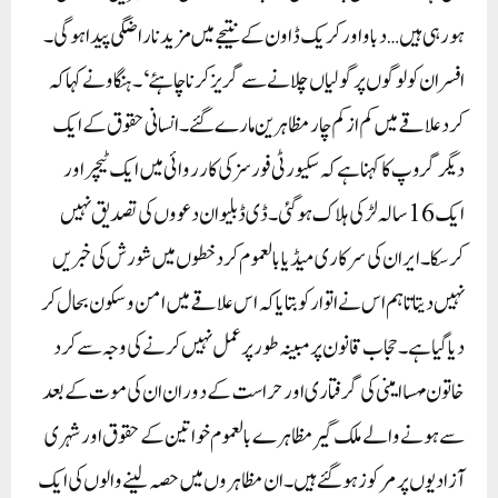
ہورہی ہیں… دباو اور کریک ڈاون کے نتیجے میں مزید ناراضگی پیدا ہوگی۔
افسران کو لوگوں پر گولیاں چلانے سے گریز کرنا چاہئے‘۔ہنگاو نے کہا کہ
کرد علاقے میں کم از کم چار مظاہرین مارے گئے۔ انسانی حقوق کے ایک
دیگر گروپ کا کہنا ہے کہ سکیورٹی فورسز کی کارروائی میں ایک ٹیچر اور
ایک 16سالہ لڑکی ہلاک ہوگئی۔ ڈی ڈبلیو ان دعووں کی تصدیق نہیں
کرسکا۔ ایران کی سرکاری میڈیا بالعموم کرد خطوں میں شورش کی خبریں
نہیں دیتا تاہم اس نے اتوار کو بتایا کہ اس علاقے میں امن و سکون بحال کر
دیا گیا ہے۔حجاب قانون پر مبینہ طور پر عمل نہیں کرنے کی وجہ سے کرد
خاتون مہسا امینی کی گرفتاری اور حراست کے دوران ان کی موت کے بعد
سے ہونے والے ملک گیر مظاہرے بالعموم خواتین کے حقوق اور شہری
آزادیوں پر مرکوز ہوگئے ہیں۔ان مظاہروں میں حصہ لینے والوں کی ایک