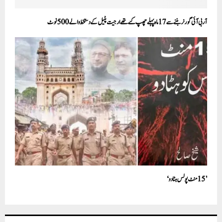
آر بی آئی گورنر بننے سے 17 ماہ پہلے چھپ گئے تھے ارجیت پٹیل کے دستخط والے 500 نوٹ
’ 15 منٹ پولس ہٹا دو‘