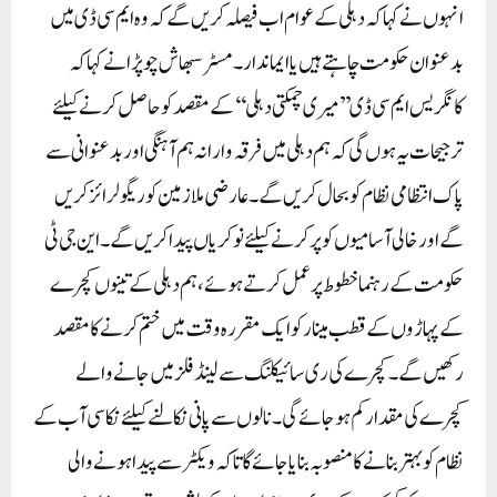
انہوں نے کہا کہ دہلی کے عوام اب فیصلہ کریں گے کہ وہ ایم سی ڈی میں
بدعنوان حکومت چاہتے ہیں یا ایماندار۔مسٹر سبھاش چوپڑا نے کہا کہ
کانگریس ایم سی ڈی ’’میری چمکتی دہلی‘‘ کے مقصد کو حاصل کرنے کیلئے
ترجیحات یہ ہوں گی کہ ہم دہلی میں فرقہ وارانہ ہم آہنگی اور بدعنوانی سے
پاک انتظامی نظام کو بحال کریں گے۔ عارضی ملازمین کو ریگولرائز کریں
گے اور خالی آسامیوں کو پر کرنے کیلئے نوکریاں پیدا کریں گے۔ این جی ٹی
حکومت کے رہنما خطوط پر عمل کرتے ہوئے، ہم دہلی کے تینوں کچرے
کے پہاڑوں کے قطب مینار کو ایک مقررہ وقت میں ختم کرنے کا مقصد
رکھیں گے۔ کچرے کی ری سائیکلنگ سے لینڈ فلز میں جانے والے
کچرے کی مقدار کم ہو جائے گی۔ نالوں سے پانی نکالنے کیلئے نکاسی آب کے
نظام کو بہتر بنانے کا منصوبہ بنایا جائے گا تاکہ ویکٹر سے پیدا ہونے والی