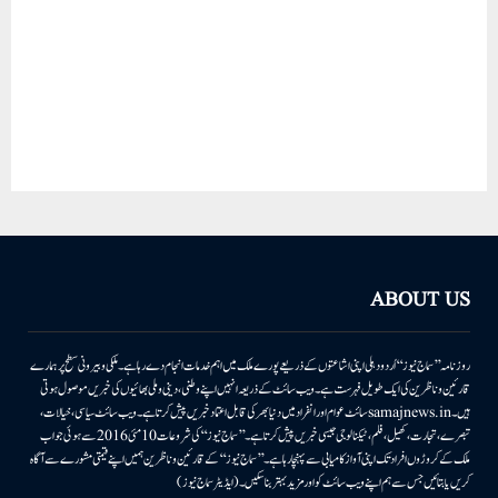
ABOUT US
روزنامہ ’’سماج نیوز‘‘ اُردو دہلی اپنی اشاعتوں کے ذریعے پورے ملک میں اہم خدمات انجام دے رہا ہے۔ ملکی وبیرونی سطح پر ہمارے
قارئین وناظرین کی ایک طویل فہرست ہے۔ ویب سائٹ کے ذریعہ انہیں اپنے وطنی، دینی وملی بھائیوں کی خبریں موصول ہوتی
ہیں۔samajnews.inسائٹ عوام اور انفراد میں دنیا بھر کی قابل اعتماد خبریں پیش کرتا ہے۔ ویب سائٹ سیاسی، خیالات،
تبصرے، تجارت، کھیل، فلم، ٹیکنالوجی جیسی خبریں پیش کرتا ہے۔ ’’سماج نیوز‘‘ کی شروعات 10مئی 2016 سے ہوئی جو اب
ملک کے کروڑوں افراد تک اپنی آواز کامیابی سے پہنچا رہا ہے۔ ’’سماج نیوز‘‘ کے قارئین وناظرین ہمیں اپنے قیمتی مشورے سے آگاہ
کریں یا بتائیں جس سے ہم اپنے ویب سائٹ کو اور مزید بہتر بناسکیں۔ (ایڈیٹر سماج نیوز)