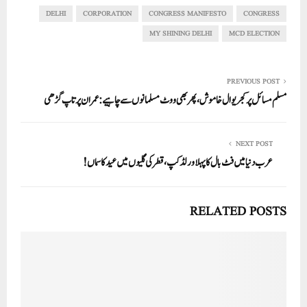
In
r
ok
A
DELHI
CORPORATION
CONGRESS MANIFESTO
CONGRESS
pp
MY SHINING DELHI
MCD ELECTION
PREVIOUS POST
مسلم مسائل پر کجریوال خاموش، پھر بھی ووٹ مسلمانوں سے چاہیے: عمران پرتاپ گڑھی
NEXT POST
عرب دنیا میں فٹ بال کا پہلا ورلڈ کپ، قطر کی گلیوں میں عید کا سماں!
RELATED POSTS