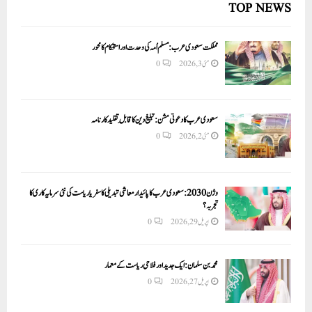
TOP NEWS
مملکت سعودی عرب: مسلم اُمہ کی وحدت اور استحکام کا محور
مئی 3, 2026
0
سعودی عرب کا دعوتی مشن: تبلیغ دین کا قابلِ تقلید کارنامہ
مئی 2, 2026
0
وژن 2030:سعودی عرب کا پائیدار معاشی تبدیلی کا سفر یا ریاست کی نئی سرمایہ کاری کا
تجربہ؟
اپریل 29, 2026
0
محمد بن سلمان: ایک جدید اور فلاحی ریاست کے معمار
اپریل 27, 2026
0