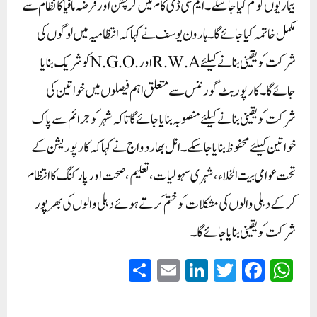
بیماریوں کو کم کیا جا سکے۔ ایم سی ڈی کام میں کرپشن اور قرضہ مافیا کا نظام سے
مکمل خاتمہ کیا جائے گا۔ ہارون یوسف نے کہا کہ انتظامیہ میں لوگوں کی
شرکت کو یقینی بنانے کیلئے R.W.Aاور .N.G.Oکو شریک بنایا
جائے گا۔ کارپوریٹ گورننس سے متعلق اہم فیصلوں میں خواتین کی
شرکت کو یقینی بنانے کیلئے منصوبہ بنایا جائے گا تاکہ شہر کو جرائم سے پاک
خواتین کیلئے محفوظ بنایا جا سکے۔ انل بھاردواج نے کہا کہ کارپوریشن کے
تحت عوامی بیت الخلاء، شہری سہولیات، تعلیم، صحت اور پارکنگ کا انتظام
کرکے دہلی والوں کی مشکلات کو ختم کرتے ہوئے دہلی والوں کی بھرپور
شرکت کو یقینی بنایا جائے گا۔
S
E
Li
T
Fa
W
ha
m
nk
wi
ce
ha
re
ail
ed
tte
bo
ts