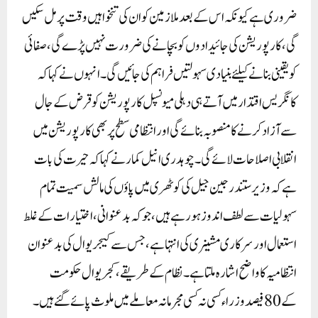
ضروری ہے کیونکہ اس کے بعد ملازمین کو ان کی تنخواہیں وقت پر مل سکیں
گی، کارپوریشن کی جائیدادوں کو بچانے کی ضرورت نہیں پڑے گی، صفائی
کو یقینی بنانے کیلئے بنیادی سہولتیں فراہم کی جائیں گی۔ انہوں نے کہا کہ
کانگریس اقتدار میں آتے ہی دہلی میونسپل کارپوریشن کو قرض کے جال
سے آزاد کرنے کا منصوبہ بنائے گی اور انتظامی سطح پر بھی کارپوریشن میں
انقلابی اصلاحات لائے گی۔چو ہدری انیل کمار نے کہا کہ حیرت کی بات
ہے کہ وزیر ستندر جین جیل کی کوٹھری میں پاؤں کی مالش سمیت تمام
سہولیات سے لطف اندوز ہو رہے ہیں، جو کہ بدعنوانی، اختیارات کے غلط
استعمال اور سرکاری مشینری کی انتہا ہے، جس سے کیجریوال کی بدعنوان
انتظامیہ کا واضح اشارہ ملتا ہے۔ نظام کے طریقے، کجریوال حکومت
کے 80 فیصد وزراء کسی نہ کسی مجرمانہ معاملے میں ملوث پائے گئے ہیں۔