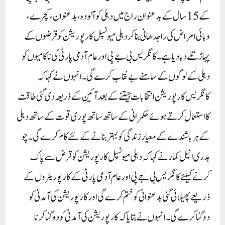
کے 15 سال کے بدعنوان راج میں دہلی کو آلودہ، بدعنوان، کچرے،
وبائی امراض کی راجدھانی بنا کر دہلی میونسپل کارپوریشن کو قرضوں کے
پہاڑ تلے دبا دیا ہے۔ کانگریس بی جے پی اور عام آدمی پارٹی کی ناکامیوں کو
دہلی کے لوگوں کے سامنے بے نقاب کرے گی۔ انہوں نے کہا کہ
کانگریس کارپوریشن انتخابات جیتنے کے بعد آئین کے ذریعہ دی گئی طاقت
کا استعمال کرتے ہوئے حکمرانی کے ساتھ ساتھ پوری قوت کےساتھ دہلی
کے ہر باشندے کے معیار زندگی کو بہتر بنانے کے لئے کام کرے گی۔چو
ہدری انیل کمار نے کہا کہ دہلی میونسپل کارپوریشن کو قرض سے پاک
کرنے کیلئے کانگریس بی جے پی اور عام آدمی پارٹی کے کارپوریٹروں کے
ذریعے پھیلائی گئی بدعنوانی کو ختم کرے گی اور کارپوریشن کی آمدنی کو
دوگنا کرے گی۔ انہوں نے بتایا کہ کارپوریشن کی آمدنی کو دوگنا کرنا