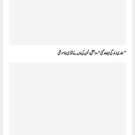
’’ہماری زندگی تباہ ہوگئی‘‘، داعشی دلہن کی ماں نےتوڑی خاموشی