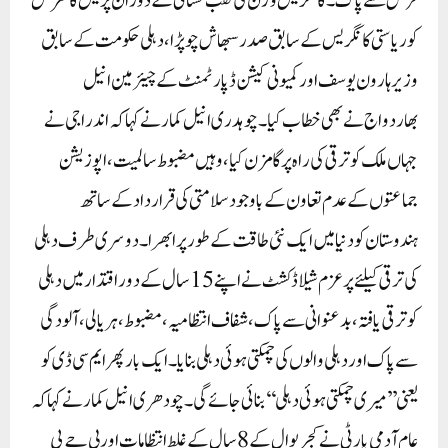
قرض سے پاک۔ کانگریس وژن کی نقب کشائی کے دوران پریس کانفرنس
کو ریاستی کانگریس کے سابق صدر سبھاش چوپڑا، دہلی حکومت کے سابق
وزیر ہارون یوسف اور کمیونی کیشن ڈپارٹمنٹ کے چیئرمین انیل
بھاردواج نے بھی خطاب کیا۔چو ہدری انیل کمار نے کہا کہ اندرا جی نے
جہاں ملک کو ترقی کی راہ پر گامزن کیا، وہیں مضبوط سالمیت، اپوزیشن
جماعتوں کے عدم تعاون کے باوجود سلامتی کی قرارداد کے ساتھ
ہندوستان کو دنیا میں ایک نئی طاقت کے طور پر ابھرا۔ دوسری طرف دہلی
کی ترقی کیلئے پرعزم شیلا ڈکشٹ نے اپنے 15 سال کے دور اقتدار میں دہلی
کو ترقی یافتہ، بدعنوانی سے پاک، شفاف انتظامیہ، مضبوط، ہریالی، آلودگی
سے پاک اور دہلی والوں کی چمکتی ہوئی دہلی بنایا۔ایک بار پھر ایم سی ڈی کو
یعنی ’’میری چمکتی ہوئی دہلی‘‘ بنائی جائے گی۔ چودھری انیل کمار نے کہا کہ
عام آدمی پارٹی نے کجریوال کے 8 سال کے غلط انتظامات اور بی جے پی