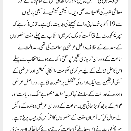
سبھی وعدوں کی تفصیل بتائیں، اور ساتھ ہی اس کے تمام فائدے اور
معاشی شعبہ کی تفصیلات بھی دیں۔ الیکشن کمیشن نے سبھی پارٹیوں
سے 19 اکتوبر تک اپنی رائے بھیجنے کی ہدایت دی ہے۔قابل ذکر ہے کہ
سپریم کورٹ نے 3 اگست کو ملک بھر میں انتخاب سے پہلے مفت منصوبوں
کے وعدے کے خلاف داخل عرضی پر سماعت کی تھی۔ عدالت نے
سماعت کے دوران ’ریوڑی کلچر‘ پر سختی دکھاتے ہوئے انتخاب سے پہلے
اس کا حل نکالنے کے لیے مرکزی حکومت، انتخابی کمیشن اور عرضی کے
سبھی فریقین سے ایک ادارہ کی تشکیل پر مشورہ مانگا ہے۔دراصل عرضی
دہندہ نے عدالت کے سامنے کہا کہ یہ ’مفت منصوبے‘ ملک، ریاست اور
عوام کے بوجھ کو بڑھاتی ہیں۔ سماعت کے دوران عرضی دہندہ کے وکیل
نے سوال کیا کہ آخر ان مفت کے منصوبوں کا اثر کس کی جیب پر پڑتا ہے۔
سپریم کورٹ نے اس معاملے کی سماعت کرتے ہوئے کہا تھا کہ ان ریوڑی