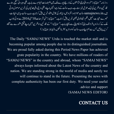
روزنامہ ’’سماج نیوز‘‘ اُردو دہلی اپنی اشاعتوں کے ذریعے پورے ملک میں اہم خدمات انجام دے رہا ہے۔ ملکی وبیرونی سطح پر ہمارے
قارئین وناظرین کی ایک طویل فہرست ہے۔ ویب سائٹ کے ذریعہ انہیں اپنے وطنی، دینی وملی بھائیوں کی خبریں موصول ہوتی
ہیں۔samajnews.inسائٹ عوام اور انفراد میں دنیا بھر کی قابل اعتماد خبریں پیش کرتا ہے۔ ویب سائٹ سیاسی، خیالات،
تبصرے، تجارت، کھیل، فلم، ٹیکنالوجی جیسی خبریں پیش کرتا ہے۔ ’’سماج نیوز‘‘ کی شروعات 10مئی 2016 سے ہوئی جو اب
ملک کے کروڑوں افراد تک اپنی آواز کامیابی سے پہنچا رہا ہے۔ ’’سماج نیوز‘‘ کے قارئین وناظرین ہمیں اپنے قیمتی مشورے سے آگاہ
کریں یا بتائیں جس سے ہم اپنے ویب سائٹ کو اور مزید بہتر بناسکیں۔ (ایڈیٹر سماج نیوز)
The Daily “SAMAJ NEWS” Urdu is touched the market stall and is
becoming popular among people due to its distinguished journalism.
We are proud fully asked during this Period News Paper has achieved
grate popularity in the country. We have millions of readers of
“SAMAJ NEWS” in the country and abroad, whom “SAMAJ NEWS”
always keeps informed about the Latest News of the country and
nation. We are standing strong in the world of media and surely we
will continue to stand in the future. Presenting the news with
complete authenticity has been our first duty. We need your useful
advice and support.
(SAMAJ NEWS EDITOR)
CONTACT US