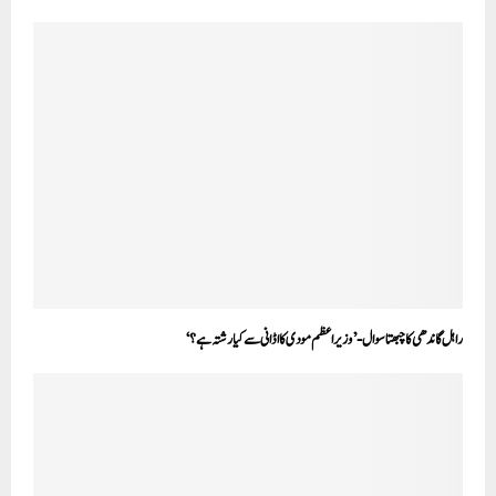
راہل گاندھی کا چبھتا سوال- ’وزیر اعظم مودی کا اڈانی سے کیا رشتہ ہے؟‘