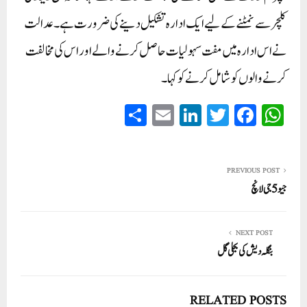
کلچر سے نمٹنے کے لیے ایک ادارہ تشکیل دینے کی ضرورت ہے۔ عدالت
نے اس ادارہ میں مفت سہولیات حاصل کرنے والے اور اس کی مخالفت
کرنے والوں کو شامل کرنے کو کہا۔
S
E
Li
T
Fa
W
ha
m
nk
wi
ce
ha
re
ail
ed
tte
bo
ts
In
r
ok
A
PREVIOUS POST
جیو 5جی لانچ
pp
NEXT POST
بنگلہ دیش کی بجلی گل
RELATED POSTS