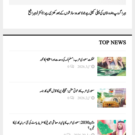
ہیرا گروپ ہندوستان کی پہلی کمپنی ہےجو لا محدود سازشوں کے بعد کھڑی ہے:ڈاکٹر نوہیرا شیخ
TOP NEWS
مملکت سعودی عرب: مسلم اُمہ کی وحدت اور استحکام کا محور
مئی 3, 2026
0
سعودی عرب کا دعوتی مشن: تبلیغ دین کا قابلِ تقلید کارنامہ
مئی 2, 2026
0
وژن 2030:سعودی عرب کا پائیدار معاشی تبدیلی کا سفر یا ریاست کی نئی سرمایہ کاری کا
تجربہ؟