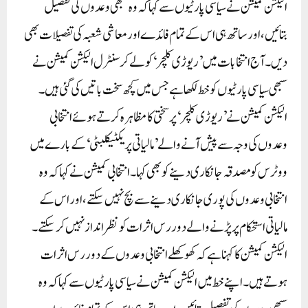
الیکشن کمیشن نے سیاسی پارٹیوں سے کہا کہ وہ سبھی وعدوں کی تفصیل
بتائیں، اور ساتھ ہی اس کے تمام فائدے اور معاشی شعبہ کی تفصیلات بھی
دیں۔آج انتخابات میں ’ریوڑی کلچر‘ کو لے کر سنٹرل الیکشن کمیشن نے
سبھی سیاسی پارٹیوں کو خط لکھا ہے جس میں کچھ سخت باتیں کی گئی ہیں۔
الیکشن کمیشن نے ’ریوڑی کلچر‘ پر سختی کا مظاہرہ کرتے ہوئے انتخابی
وعدوں کی وجہ سے پیش آنے والے ’مالیاتی پریکٹیکلبٹی‘ کے بارے میں
ووٹرس کو مصدقہ جانکاری دینے کو بھی کہا۔ انتخابی کمیشن نے کہا کہ وہ
انتخابی وعدوں کی پوری جانکاری دینے سے بچ نہیں سکتے، اور اس کے
مالیاتی استحکام پر پڑنے والے دور رس اثرات کو نظر انداز نہیں کر سکتے۔
الیکشن کمیشن کا کہنا ہے کہ کھوکھلے انتخابی وعدوں کے دور رس اثرات
ہوتے ہیں۔ اپنے خط میں الیکشن کمیشن نے سیاسی پارٹیوں سے کہا کہ وہ