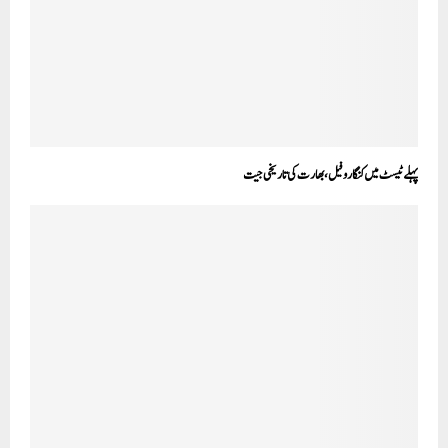
پہلے ٹیسٹ میں کنگارو فیل،بھارت کی تاریخی جیت