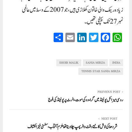
زیادہ رینک والی خاتون کھلاڑی ہیں، جو 2007 کے وسط میں عالمی
نمبر 27 تک پہنچی تھیں۔
S
E
Li
T
Fa
W
ha
m
nk
wi
ce
ha
re
ail
ed
tte
bo
ts
In
r
ok
A
SHOIB MALIK
SANIA MIRZA
INDIA
pp
TENNIS STAR SANIA MIRZA
PREVIOUS POST
روسی میزائل پولینڈ میں گرا، دو کی موت، الرٹ پر پولینڈ کی فوج
NEXT POST
شردھا کی لاش کاٹتے وقت واٹر پمپ چلا دیتا تھا ملزم آفتاب،سنسنی خیز انکشاف