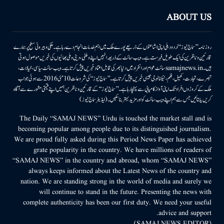
ABOUT US
روزنامہ ’’سماج نیوز‘‘ اُردو دہلی اپنی اشاعتوں کے ذریعے پورے ملک میں اہم خدمات انجام دے رہا ہے۔ ملکی وبیرونی سطح پر ہمارے
قارئین وناظرین کی ایک طویل فہرست ہے۔ ویب سائٹ کے ذریعہ انہیں اپنے وطنی، دینی وملی بھائیوں کی خبریں موصول ہوتی
ہیں۔samajnews.inسائٹ عوام اور انفراد میں دنیا بھر کی قابل اعتماد خبریں پیش کرتا ہے۔ ویب سائٹ سیاسی، خیالات،
تبصرے، تجارت، کھیل، فلم، ٹیکنالوجی جیسی خبریں پیش کرتا ہے۔ ’’سماج نیوز‘‘ کی شروعات 10مئی 2016 سے ہوئی جو اب
ملک کے کروڑوں افراد تک اپنی آواز کامیابی سے پہنچا رہا ہے۔ ’’سماج نیوز‘‘ کے قارئین وناظرین ہمیں اپنے قیمتی مشورے سے آگاہ
کریں یا بتائیں جس سے ہم اپنے ویب سائٹ کو اور مزید بہتر بناسکیں۔ (ایڈیٹر سماج نیوز)
The Daily “SAMAJ NEWS” Urdu is touched the market stall and is
becoming popular among people due to its distinguished journalism.
We are proud fully asked during this Period News Paper has achieved
grate popularity in the country. We have millions of readers of
“SAMAJ NEWS” in the country and abroad, whom “SAMAJ NEWS”
always keeps informed about the Latest News of the country and
nation. We are standing strong in the world of media and surely we
will continue to stand in the future. Presenting the news with
complete authenticity has been our first duty. We need your useful
advice and support.
(SAMAJ NEWS EDITOR)