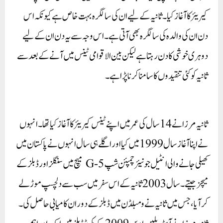
کیریئر کا آغاز کیا۔ ثانیہ کے لیے ان کی سالگرہ بہت خاص ہے کیونکہ اس
دن ان کی والدہ کی سالگرہ بھی آتی ہے۔ اس وجہ سے یہ دن ان کے لیے
دوہری خوشی کا دن رہتا ہے لیکن بین الاقوامی ٹینس میں آنے کے بعد سے
ثانیہ کو کئی تنقیدوں کا سامنا کرنا پڑا ہے۔
ثانیہ مرزا نے 14 سال کی عمر میں اپنے ٹینس کیریئر کا آغاز کیا تھا۔ انہوں
نے اپنا آغاز سال 1999 میں کیا اور اگلے ہی سال انہوں نے پاکستان میں
کھیلی جانے والی انٹیل جونیئر چمپئن شپ G-5 میچ میں سنگلز اور ڈبلز کے
میچز جیتے۔ سال 2003 ثانیہ کے اس سفر میں سب سے دلچسپ موڑ لے
کر آیا، جس میں ثانیہ نے ومبلڈن میں ڈبلز کے دوران کامیابی حاصل کی۔