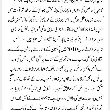
ثانیہ مرزا نے آسٹریلین اوپن 2009 کے مکسڈ ڈبلز میں ایک اور اہم
کامیابی حاصل کی، جہاں وہ بھارتی لیجنڈ مہیش بھوپتی کے ساتھ شراکت میں
کورٹ میں داخل ہوئیں۔ اس جوڑی نے عمدہ کارکردگی دکھا کر آسٹریلین
اوپن مکسڈ ڈبلز کا ٹائٹل جیتا تھا۔ ڈبلز کی سابق عالمی نمبر ایک ٹینس کھلاڑی
ثانیہ مرزا نے اپنے کیرئیر میں چھ گرینڈ سلیم ٹائٹل جیتے ہیں۔ دراصل
ثانیہ مرزا نے سال 2010 میں پاکستان کے اسٹار بلے باز شعیب ملک سے
شادی کی تھی۔ تب سے وہ ناقدین کے نشانے پر آگئی تھیں۔ جس کی وجہ
سے انہیں اکثر سوشل میڈیا پر بھی ٹرولنگ کا شکار ہونا پڑتا ہے۔ وہیں اب
یہ خبریں بھی آ رہی ہیں کہ ثانیہ مرزا اور شعیب ملک کے تعلقات میں تلخی
آ گئی ہے۔ رپورٹس کے مطابق شعیب نے اپنی اہلیہ ثانیہ کو دھوکہ دیا ہے
جس کی وجہ سے ان کی طلاق ہو رہی ہے۔ تاہم جوڑے نے ابھی تک اس
خبر کی تصدیق نہیں کی ہے۔ ثانیہ مرزا ہندوستان کی اب تک کی سب سے