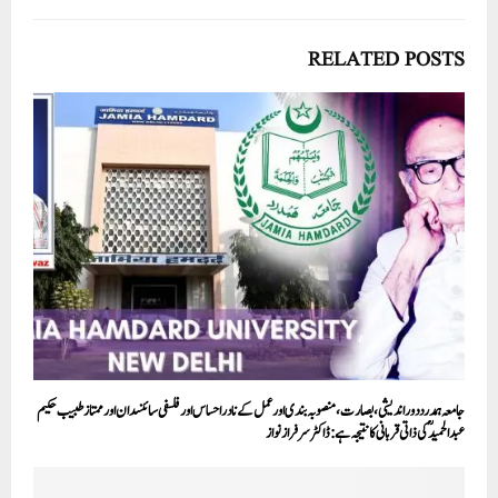
RELATED POSTS
جامعہ ہمدرد دور اندیشی، بصارت، منصوبہ بندی اور عمل کے نادر احساس اور فلسفی سائنسدان اور ممتاز طبیب حکیم
عبدالحمید ؒکی ذاتی قربانی کا نتیجہ ہے: ڈاکٹر سرفراز نواز