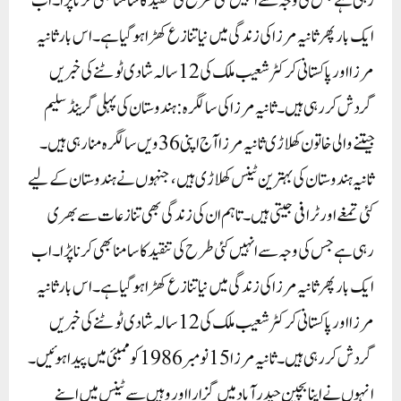
رہی ہے جس کی وجہ سے انہیں کئی طرح کی تنقید کا سامنا بھی کرنا پڑا۔ اب
ایک بار پھر ثانیہ مرزا کی زندگی میں نیا تنازع کھڑا ہو گیا ہے۔ اس بار ثانیہ
مرزا اور پاکستانی کرکٹر شعیب ملک کی 12 سالہ شادی ٹوٹنے کی خبریں
گردش کر رہی ہیں۔ ثانیہ مرزا کی سالگرہ: ہندوستان کی پہلی گرینڈ سلیم
جیتنے والی خاتون کھلاڑی ثانیہ مرزا آج اپنی 36 ویں سالگرہ منا رہی ہیں۔
ثانیہ ہندوستان کی بہترین ٹینس کھلاڑی ہیں، جنہوں نے ہندوستان کے لیے
کئی تمغے اور ٹرافی جیتی ہیں۔ تاہم ان کی زندگی بھی تنازعات سے بھری
رہی ہے جس کی وجہ سے انہیں کئی طرح کی تنقید کا سامنا بھی کرنا پڑا۔ اب
ایک بار پھر ثانیہ مرزا کی زندگی میں نیا تنازع کھڑا ہو گیا ہے۔ اس بار ثانیہ
مرزا اور پاکستانی کرکٹر شعیب ملک کی 12 سالہ شادی ٹوٹنے کی خبریں
گردش کر رہی ہیں۔ ثانیہ مرزا 15 نومبر 1986 کو ممبئی میں پیدا ہوئیں۔
انہوں نے اپنا بچپن حیدرآباد میں گزارا اور وہیں سے ٹینس میں اپنے