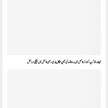
فیفا ورلڈکپ :کوارٹر فائنل میں رونالڈو کی ٹیم پرتگال ہاری، سیمی فائنل میں پہنچی مراکش