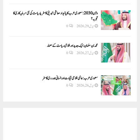
وژن 2030:سعودی عرب کا پائیدار معاشی تبدیلی کا سفر یا ریاست کی نئی سرمایہ کاری کا
تجربہ؟
اپریل 29, 2026
0
محمد بن سلمان: ایک جدید اور فلاحی ریاست کے معمار
اپریل 27, 2026
0
سعودی عرب: عالمی فلاحی قیادت اور انسانی ہمدردی کا سفر
اپریل 26, 2026
0