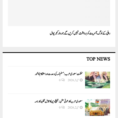
دہلی کے لوگ آمریت کو برداشت نہیں کریں گے:اروند کجریوال
TOP NEWS
مملکت سعودی عرب: مسلم اُمہ کی وحدت اور استحکام کا محور
مئی 3, 2026
0
سعودی عرب کا دعوتی مشن: تبلیغ دین کا قابلِ تقلید کارنامہ
مئی 2, 2026
0