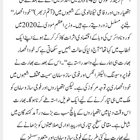
اعظم نریندر مودی سن 2014 میں اقتدار میں آنے کے بعد سے ہی
ہتھیاروں اور دفاعی ٹیکنالوجی کے شعبوں میں (آتم نربھر) ’’خود انحصار‘‘
بننے پر مسلسل زور دیتے رہے ہیں۔وزیر اعظم مودی نے 2020 میں
کورونا وائرس کی وبا کے اقتصادی اثرات کا ذکر کرتے ہوئے اپنے ایک
خطاب میں کہا تھا’‘آج دنیا کی حالت ہمیں یہ سکھاتی ہے کہ خود انحصار
بھارت ہی ہمارے لیے واحد راستہ ہے‘‘۔اس کے بعد سے بھارت نے
فوڈ پروسیسنگ، الیکٹرانکس اور فوجی ساز و سامان سمیت مختلف شعبوں میں
خود انحصاری پر توجہ مرکوز کی ہے۔ لیکن ہتھیاروں اور فوجی ساز و سامان کو
ملک میں ہی تیار کرنےکے لیے ایک طویل راستہ طے کرنا ہو گا۔ بھارت
اس وقت دنیا میں ہتھیاروں کے پانچ سب سے بڑے درآمدکنندگان میں
شامل ہے۔مقامی سطح پر تیاری اور پیداواری صلاحیتوں کو بڑھانے کے
لیے بھارت نے کئی طرح کے فوجی ساز و سامان اور متعدد سسٹمز کے