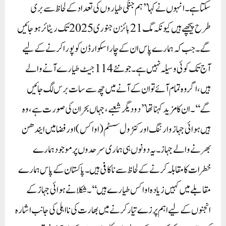
سکتا ہے۔انہوں نے کہا’’ہم جنگی طیاروں کی تعداد کے لحاظ سے بری
طرح پیچھے ہیں کیونکہ مگ 21 بائزن جنوری 2025 تک ریٹائر ہو جائیں
گے۔ جب کہ ہمارے پاس ان کے چار اسکوارڈن کو پورا کرنے کے لیے
آج تک کوئی وسیلہ نہیں ہے۔ جو نئے 114جیٹ طیارے آنے والے
ہیں، اگر وہ تمام آئے تو ان کے آنے میں چھ سے سات برس لگ جائیں
گے‘‘۔ان کا مزید کہنا تھا’’دو دیگر شعبے، جہاں بحران کی صورت ہے، وہ
ہیں ہوائی جہاز وارننگ اور کنٹرول سسٹم (اواکس) اور فضا میں ایندھن
بھرنے والے جہاز۔ یہ دونوں ہی ہماری سرحدوں پر موجود ہمارے
خطرات کا مقابلہ کرنے کے لحاظ سے ناکافی ہیں۔ پاکستان کے پاس ہمارے
مقابلے میں کہیں زیادہ اواکس طیارے ہیں‘‘۔شکلا نے ہوائی جہاز کے
انجنوں کے لیے اہم پرزے تیار کرنے میں بھارت کی نااہلی کی جانب اشارہ