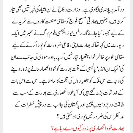
درآمد پر پابندی لگا دی ہے۔ وزارت دفاع نے ان اشیاء کی فہرستیں بھی تیار
کر لی ہیں، جنہیں بھارتی مسلح افواج کو مقامی صنعت کاروں سے خریدنے
کے لیے مجبور کیا جائے گا۔بزنس نیوز ایجنسی بلوم برگ نے ستمبر میں ایک
رپورٹ میں کہا تھا کہ بھارت اپنی دفاعی ضرورت کو پورا کرنے کے لیے
مقامی طور پر خاطرخواہ ہتھیار تیار نہیں کر پا رہا اور مودی کی جانب سے ان
کی’میک ان انڈیا‘ پالیسی کے تحت بھارت کو خود انحصار بنانے پر زور دینے
کی وجہ سے اس ملک کو ہتھیاروں کی قلت کا سامنا ہے۔اس سے اس بات
کے خدشات بڑھ گئے ہیں کہ آیا خود انحصاری سے بھارت کے سب سے
طاقت ور پڑوسیوں چین اور پاکستان کی جانب سے درپیش خطرات کے
مدنظر اس کی ضرورتیں پوری ہو سکتی ہیں؟
بھارت خود انحصاری پر زور کیوں دے رہا ہے؟