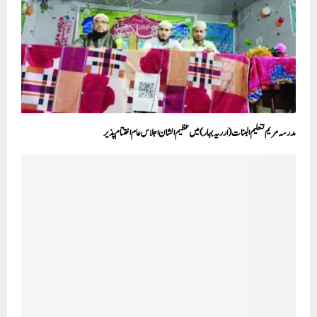
مدرسہ مریم لتعلیم البنات (ارریہ بہار) میں عظیم الشان اجلاس عام اختتام پذیر