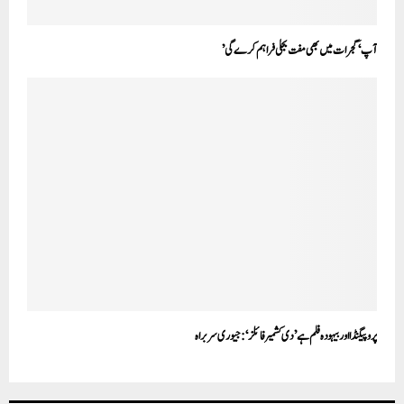
آپ‘ گجرات میں بھی مفت بجلی فراہم کرے گی’
پروپیگنڈا اور بیہودہ فلم ہے ’دی کشمیر فائلز‘:جیوری سربراہ