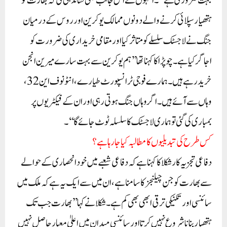
بہت ضروری ہے‘‘۔انہوں نے اس جانب بھی نشاندہی کی کہ بھارت کو
ہتھیار سپلائی کرنے والے دونوں ممالک یوکرین اور روس کے درمیان
جنگ نے لاجسٹک سلسلے کو متاثر کیا اور مقامی خریداری کی ضرورت کو
اجاگر کیا ہے۔چوپڑا کا کہنا تھا’’ہم یوکرین سے بہت سارے میرین انجن
خرید رہے ہیں۔ ہمارے فوجی ٹرانسپورٹ طیارے، انٹونوف این 32،
وہاں سے آئے ہیں۔ اگر وہاں جنگ ہوتی رہی اور ان کے فیکٹریوں پر
بمباری کی گئی تو ہماری لاجسٹک کا سلسلہ ٹوٹ جائے گا‘‘۔
کس طرح کی تبدیلیوں کا مطالبہ کیا جا رہا ہے؟
دفاعی تجزیہ کار شکلا کا کہنا ہے کہ دفاعی شعبے میں خود انحصاری کے حوالے
سے بھارت کو جن چیلنجز کا سامنا ہے، ان میں سے ایک یہ ہے کہ ملک میں
سائنسی اور تکنیکی ترقی ابھی بھی کم ہے۔شکلا نے کہا’’بھارت جب تک
ہتھیار بنانا شروع نہیں کرتا اور سائنسی میدان میں اعلیٰ معیار حاصل نہیں