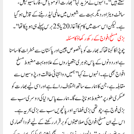
سکتے ہیں‘‘۔انہوں نے مزید کہا’’بھارت آٹو موبائل، فارماسیوٹیکل،
سافٹ ویئر اور دیگر بہت سے شعبوں میں عالمی لیڈر بننے کے قابل ہو گیا
ہے۔ لیکن اس سمت میں کام کا آغاز 20یا 25 برس پہلے ہی ہو چکا تھا‘‘۔
بڑی مسلح افواج کے رکھ رکھاؤ کا مسئلہ
چوپڑا کا کہنا تھا کہ بھارت کو بالخصوص چین اور پاکستان سے خطرات کا سامنا
ہے اور دونوں کے پاس جوہری ہتھیاروں کے علاوہ بہت مضبوط مسلح
افواج بھی ہے۔انہوں نے کہا’’ہمیں دو انتہائی طاقت ور پڑوسیوں سے
مقابلہ ہے، جن کا ہمارے ساتھ اختلاف رائے ہے اور اسی لیے بھار ت کو
عسکری طور پر مضبوط ہونا پڑے گا۔ ہمارے پاس دنیا کی دوسری سب سے
بڑی فوج ہے، چوتھی بڑی فضائیہ اور پانچویں سب سے بڑی بحریہ ہے۔
اس لیے ان مسلح افواج کی صلاحیتوں کو برقرار رکھنے کے لیے خود انحصاری