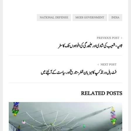
ha
m
nk
wi
ce
ha
re
ail
ed
tte
bo
ts
In
r
ok
A
NATIONAL DEFENSE
MODI GOVERNMENT
INDIA
pp
PREVIOUS POST
ثانیہ-شعیب کی شادی اورعلیحدگی کی افواہوں تک کا سفر
NEXT POST
فٹ بال ورلڈ کپ کا میزبان قطر- تاریخ اور سیاست کے آئینے میں
RELATED POSTS