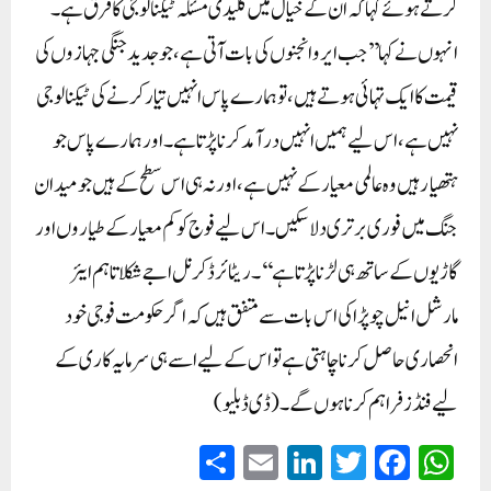
کرتے ہوئے کہا کہ ان کے خیال میں کلیدی مسئلہ ٹیکنالوجی کا فرق ہے۔
انہوں نے کہا’’جب ایرو انجنوں کی بات آتی ہے، جو جدید جنگی جہازوں کی
قیمت کا ایک تہائی ہوتے ہیں، تو ہمارے پاس انہیں تیار کرنے کی ٹیکنالوجی
نہیں ہے، اس لیے ہمیں انہیں درآمد کرنا پڑتا ہے۔ اور ہمارے پاس جو
ہتھیار ہیں وہ عالمی معیار کے نہیں ہے، اور نہ ہی اس سطح کے ہیں جو میدان
جنگ میں فوری برتری دلا سکیں۔ اس لیے فوج کو کم معیار کے طیاروں اور
گاڑیوں کے ساتھ ہی لڑنا پڑتا ہے‘‘۔ریٹائرڈ کرنل اجے شکلا تاہم ایئر
مارشل انیل چوپڑا کی اس بات سے متفق ہیں کہ اگر حکومت فوجی خود
انحصاری حاصل کرنا چاہتی ہے تو اس کے لیے اسے ہی سرمایہ کاری کے
لیے فنڈز فراہم کرنا ہوں گے۔(ڈی ڈبلیو)
S
E
Li
T
Fa
W