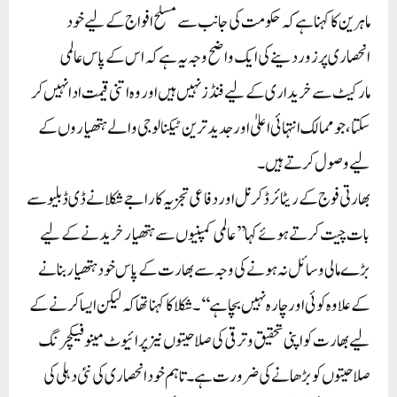
ماہرین کا کہنا ہے کہ حکومت کی جانب سے مسلح افواج کے لیے خود
انحصاری پر زور دینے کی ایک واضح وجہ یہ ہے کہ اس کے پاس عالمی
مارکیٹ سے خریداری کے لیے فنڈز نہیں ہیں اور وہ اتنی قیمت ادا نہیں کر
سکتا، جو ممالک انتہائی اعلیٰ اور جدید ترین ٹیکنالوجی والے ہتھیاروں کے
لیے وصول کرتے ہیں۔
بھارتی فوج کے ریٹائرڈ کرنل اور دفاعی تجزیہ کار اجے شکلا نے ڈی ڈبلیو سے
بات چیت کرتے ہوئے کہا’’عالمی کمپنیوں سے ہتھیار خریدنے کے لیے
بڑے مالی وسائل نہ ہونے کی وجہ سے بھارت کے پاس خود ہتھیار بنانے
کے علاوہ کوئی اور چارہ نہیں بچا ہے‘‘۔شکلا کا کہنا تھا کہ لیکن ایسا کرنے کے
لیے بھارت کو اپنی تحقیق و ترقی کی صلاحیتوں نیز پرائیوٹ مینوفیکچرنگ
صلاحیتوں کو بڑھانے کی ضرورت ہے۔تاہم خودانحصاری کی نئی دہلی کی