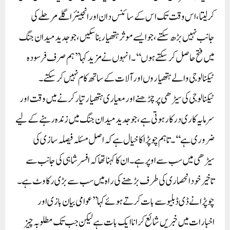
کر لیتا، اس وقت تک اس کے سائنس دان اور انجینئر اگلے مرحلے کی
جانب نہیں بڑھ سکتے، جو ایسے موثر ہتھیار بنا سکیں، جو جدید میدان جنگ
میں فتح حاصل کر سکتے ہوں‘‘۔انہوں نے مزید کہا’’ہم صرف فرسودہ
ٹیکنالوجی والے ہتھیاروں اور آلات کے ساتھ کام نہیں کر سکتے۔
ٹیکنالوجی کی سیڑھی پر چڑھنے اور معیاری ہتھیار تیار کرنے میں وقت اور
سرمایہ کاری درکار ہوتی ہے، جو جدید میدان جنگ میں زندہ رہنے کے لیے
ضروری ہے‘‘۔تاہم چوپڑا کا خیال ہے کہ اصل مسئلہ فیصلہ سازی کی
سیڑھی میں سب سے اوپر ہے۔ ان کا کہنا تھا کہ افسر شاہی کی جانب سے
تاخیر خود انحصاری کی طرف بڑھنے کی راہ میں سب سے بڑی رکاوٹ ہے۔
چوپڑا نے ڈی ڈبلیو سے بات کرتے ہوئے کہا’’عوامی بیان بازی اور
اخبارات میں خبریں شائع کرانا ایک بات ہے لیکن جب تک مطلوبہ چیز