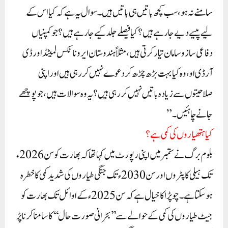
سامنے نہ ہو، سب کچھ باتیں ہی باتیں ہیں۔ سوال یہ ہے کہ کیا اس کے
لیے پیسے دیے جارہے ہیں؟ کیا فیصلے جلد کیے جا رہے ہیں؟ جو کمپنیاں
دفاعی ساز وسامان تیار کرتی ہیں، مثلاً ہندوستان ایروناٹکس لمیٹڈ اور ڈی
آر ڈی او، وہ کیا بہت بڑھ چڑھ کر دعوے نہیں کر رہی ہیں اور اپنی
صلاحیتوں سے زیادہ باتیں نہیں کر رہی ہیں؟ یہ وہ سوالات ہیں، جو پوچھے
جانے چاہئیں۔”
کیا ہتھیاروں کی کمی ہے؟
بلوم برگ نے ستمبر میں اپنی رپورٹ میں کہا تھا کہ بھارت کو سن 2026ء
تک ہیلی کاپٹروں اور سن 2030ء تک جنگی طیاروں کی شدید کمی کا خطرہ
ہو سکتا ہے۔ چوپڑا کا خیال ہے کہ سن 2025ء کے اوائل تک بھارت کو
جیٹ طیاروں کی کمی کے حوالے سے ’’بحرانی صورت حال‘‘ کا سامنا کرنا پڑ