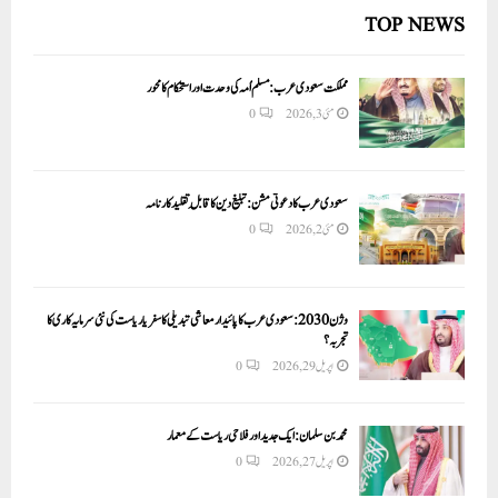
TOP NEWS
مملکت سعودی عرب: مسلم اُمہ کی وحدت اور استحکام کا محور
مئی 3, 2026
0
سعودی عرب کا دعوتی مشن: تبلیغ دین کا قابلِ تقلید کارنامہ
مئی 2, 2026
0
وژن 2030:سعودی عرب کا پائیدار معاشی تبدیلی کا سفر یا ریاست کی نئی سرمایہ کاری کا
تجربہ؟
اپریل 29, 2026
0
محمد بن سلمان: ایک جدید اور فلاحی ریاست کے معمار
اپریل 27, 2026
0