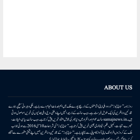
ABOUT US
روزنامہ ’’سماج نیوز‘‘ اُردو دہلی اپنی اشاعتوں کے ذریعے پورے ملک میں اہم خدمات انجام دے رہا ہے۔ ملکی وبیرونی سطح پر ہمارے
قارئین وناظرین کی ایک طویل فہرست ہے۔ ویب سائٹ کے ذریعہ انہیں اپنے وطنی، دینی وملی بھائیوں کی خبریں موصول ہوتی
ہیں۔samajnews.inسائٹ عوام اور انفراد میں دنیا بھر کی قابل اعتماد خبریں پیش کرتا ہے۔ ویب سائٹ سیاسی، خیالات،
تبصرے، تجارت، کھیل، فلم، ٹیکنالوجی جیسی خبریں پیش کرتا ہے۔ ’’سماج نیوز‘‘ کی شروعات 10مئی 2016 سے ہوئی جو اب
ملک کے کروڑوں افراد تک اپنی آواز کامیابی سے پہنچا رہا ہے۔ ’’سماج نیوز‘‘ کے قارئین وناظرین ہمیں اپنے قیمتی مشورے سے آگاہ
کریں یا بتائیں جس سے ہم اپنے ویب سائٹ کو اور مزید بہتر بناسکیں۔ (ایڈیٹر سماج نیوز)