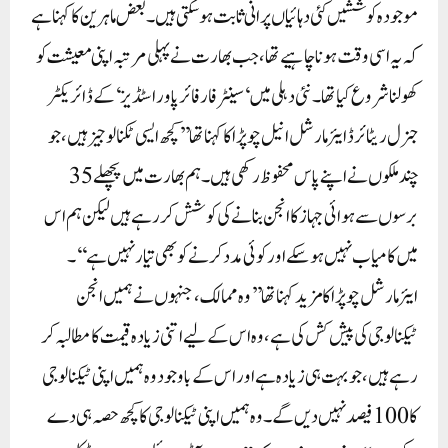
موجودہ کوششیں کئی دہائیاں پرانی ثابت ہو سکتی ہیں۔ بعض ماہرین کا کہنا ہے
کہ یہ اسی وقت ہونا چاہیے تھا، جب بھارت نے پہلی مرتبہ اپنی معیشت کو
کھولنا شروع کیا تھا۔نئی دہلی میں ‘سینٹر فار فائر پاور اسٹڈیز‘ کے ڈائریکٹر
جنرل ریٹائرڈ ایئر مارشل انیل چوپڑا کا کہنا تھا’’کچھ ایسی ٹکنالوجیز ہیں، جو
چند ملکوں نے اپنے پاس محفوظ رکھی ہیں۔ ہم بھارت میں پچھلے 35
برسوں سے ہوائی جہاز کا انجن بنانے کی کوشش کر رہے ہیں لیکن ہم اس
میں کامیاب نہیں ہو سکے اور کوئی مدد کرنے کو بھی تیار نہیں ہے‘‘۔
ایئرمارشل چوپڑا کا مزید کہنا تھا’’وہ ممالک، جنہوں نے ہمیں انجن
ٹیکنالوجی کی پیش کش کی ہے، وہ اس کے لیے اتنی زیادہ قیمت کا مطالبہ کر
رہے ہیں، جو بہت ہی زیادہ ہے اور اس کے باوجود وہ ہمیں اپنی ٹیکنالوجی
کا 100 فیصد نہیں دیں گے۔ وہ ہمیں اپنی ٹیکنالوجی کا کچھ حصہ ہی دے