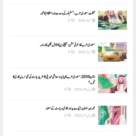
مملکت سعودی عرب: مسلم اُمہ کی وحدت اور استحکام کا محور
مئی 3, 2026
0
سعودی عرب کا دعوتی مشن: تبلیغ دین کا قابلِ تقلید کارنامہ
مئی 2, 2026
0
وژن 2030:سعودی عرب کا پائیدار معاشی تبدیلی کا سفر یا ریاست کی نئی سرمایہ کاری کا
تجربہ؟
اپریل 29, 2026
0
محمد بن سلمان: ایک جدید اور فلاحی ریاست کے معمار
اپریل 27, 2026
0