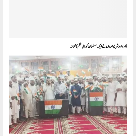
پھرہندو شرپسندوں نے ایک مسلمان کو بنایا ظلم کا نشانہ