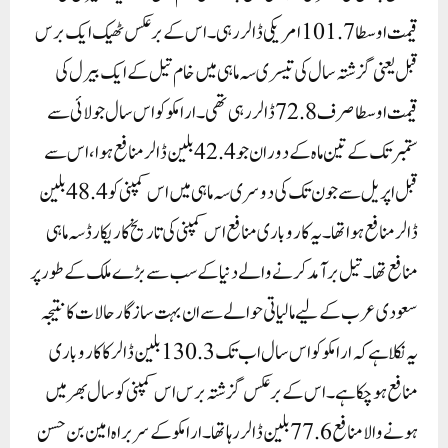
قیمت اوسطا 101.7امریکی ڈالر رہی۔ اس کے برعکس ٹھیک ایک برس
قبل یعنی گزشتہ سال کی تیسری سہ ماہی میں خام تیل کے ایک بیرل کی
قیمت اوسطا صرف 72.8ڈالر رہی تھی۔ارامکو کو اس سال جولائی سے
ستمبر تک کے تین ماہ کے دوران جو 42.4بلین ڈالر منافع ہوا، اس سے
قبل اپریل سے جون تک کی دوسری سہ ماہی میں اس کمپنی کو 48.4بلین
ڈالر منافع ہوا تھا۔ یہ کاروباری منافع اس کمپنی کی تاریخ کا ریکارڈ سہ ماہی
منافع تھا۔تیل برآمد کرنے والے دنیا کے سب سے بڑے ملک کے طور پر
سعودی عرب کے لیے مالیاتی حوالے سے ان بہت سازگار حالات کا نتیجہ
یہ نکلا ہے کہ ارامکو کو اس سال اب تک 130.3بلین ڈالر کا کاروباری
منافع ہو چکا ہے۔ اس کے برعکس گزشتہ برس اس کمپنی کو سال بھر میں
ہونے والا منافع 77.6بلین ڈالر رہا تھا۔ارامکو کے سربراہ امین بن حسن