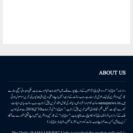
ABOUT US
روزنامہ ’’سماج نیوز‘‘ اُردو دہلی اپنی اشاعتوں کے ذریعے پورے ملک میں اہم خدمات انجام دے رہا ہے۔ ملکی وبیرونی سطح پر ہمارے
قارئین وناظرین کی ایک طویل فہرست ہے۔ ویب سائٹ کے ذریعہ انہیں اپنے وطنی، دینی وملی بھائیوں کی خبریں موصول ہوتی
ہیں۔samajnews.inسائٹ عوام اور انفراد میں دنیا بھر کی قابل اعتماد خبریں پیش کرتا ہے۔ ویب سائٹ سیاسی، خیالات،
تبصرے، تجارت، کھیل، فلم، ٹیکنالوجی جیسی خبریں پیش کرتا ہے۔ ’’سماج نیوز‘‘ کی شروعات 10مئی 2016 سے ہوئی جو اب
ملک کے کروڑوں افراد تک اپنی آواز کامیابی سے پہنچا رہا ہے۔ ’’سماج نیوز‘‘ کے قارئین وناظرین ہمیں اپنے قیمتی مشورے سے آگاہ
کریں یا بتائیں جس سے ہم اپنے ویب سائٹ کو اور مزید بہتر بناسکیں۔ (ایڈیٹر سماج نیوز)
The Daily “SAMAJ NEWS” Urdu is touched the market stall and is