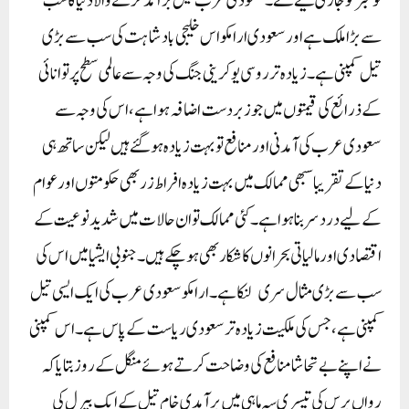
نومبر کو جاری کیے گئے۔ سعودی عرب تیل برآمد کرنے والا دنیا کا سب
سے بڑا ملک ہے اور سعودی ارامکو اس خلیجی بادشاہت کی سب سے بڑی
تیل کمپنی ہے۔زیادہ تر روسی یوکرینی جنگ کی وجہ سے عالمی سطح پر توانائی
کے ذرائع کی قیمتوں میں جو زبردست اضافہ ہوا ہے، اس کی وجہ سے
سعودی عرب کی آمدنی اور منافع تو بہت زیادہ ہو گئے ہیں لیکن ساتھ ہی
دنیا کے تقریبا سبھی ممالک میں بہت زیادہ افراط زر بھی حکومتوں اور عوام
کے لیے درد سر بنا ہوا ہے۔کئی ممالک تو ان حالات میں شدید نوعیت کے
اقتصادی اور مالیاتی بحرانوں کا شکار بھی ہو چکے ہیں۔ جنوبی ایشیا میں اس کی
سب سے بڑی مثال سری لنکا ہے۔ارامکو سعودی عرب کی ایک ایسی تیل
کمپنی ہے، جس کی ملکیت زیادہ تر سعودی ریاست کے پاس ہے۔ اس کمپنی
نے اپنے بےتحاشا منافع کی وضاحت کرتے ہوئے منگل کے روز بتایا کہ
رواں برس کی تیسری سہ ماہی میں برآمدی خام تیل کے ایک بیرل کی