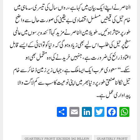
الناصر نے اپنے ایک بیان میں کہا ہے، رواں سال کی تیسری سہ ماہی میں
خام تیل کی قیمتیں مسلسل اقتصادی بے یقینی کی صورت حال سے واضح
طور پر متاثر ہوئیں۔ طویلامین الناصر نے مزید کہاآئندہ برسوں میں عالمی
سطح پر تیل کی طلب اس لیے بھی زیادہ ہو گی کہ دنیا کو توانائی کے ایسے قابل
اعتماد ذرائع کی ضرورت ہے، جنہیں خریدنے کی وہ متحمل بھی ہو
سکے۔‘‘سعودی عرب ایک ایسا ملک ہے، جہاں زیر زمین ذخائر سے خام
تیل نکالنا صنعتی طور پر دنیا بھر میں اپنی نوعیت کا سب سے کم لاگت والا
پیداواری عمل ہے۔
S
E
Li
T
Fa
W
ha
m
nk
wi
ce
ha
re
ail
ed
tte
bo
ts
QUARTERLY PROFIT EXCEEDS $42 BILLION
QUARTERLY PROFIT