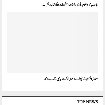
جامعہ ریاض العلوم دہلی میں 76واں جشن آزادی کی شاندار تقریب
سعودی ایمبسی کے فیصلے سے لاکھوں لوگ ہوجائیں گے بے روزگار
TOP NEWS