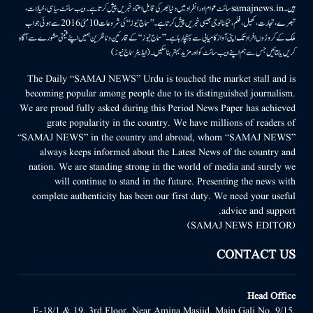
ہیں۔samajnews.inسائٹ عوام اور انفراد میں دنیا بھر کی قابل اعتماد خبریں پیش کرتا ہے۔ ویب سائٹ سیاسی، خیالات،
تبصرے، تجارت، کھیل، فلم، ٹیکنالوجی جیسی خبریں پیش کرتا ہے۔ ’’سماج نیوز‘‘ کی شروعات 10مئی 2016 سے ہوئی جو اب
ملک کے کروڑوں افراد تک اپنی آواز کامیابی سے پہنچا رہا ہے۔ ’’سماج نیوز‘‘ کے قارئین وناظرین ہمیں اپنے قیمتی مشورے سے آگاہ
کریں یا بتائیں جس سے ہم اپنے ویب سائٹ کو اور مزید بہتر بناسکیں۔ (ایڈیٹر سماج نیوز)
The Daily “SAMAJ NEWS” Urdu is touched the market stall and is
becoming popular among people due to its distinguished journalism.
We are proud fully asked during this Period News Paper has achieved
grate popularity in the country. We have millions of readers of
“SAMAJ NEWS” in the country and abroad, whom “SAMAJ NEWS”
always keeps informed about the Latest News of the country and
nation. We are standing strong in the world of media and surely we
will continue to stand in the future. Presenting the news with
complete authenticity has been our first duty. We need your useful
advice and support.
(SAMAJ NEWS EDITOR)
CONTACT US
Head Office
E-18/1 & 19, 3rd Floor, Near Amina Masjid, Main Gali No. 9/15,