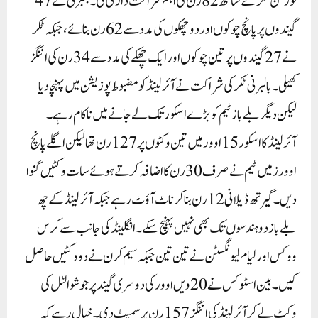
لورکن ٹکر کے ساتھ 82 رن کی اہم شراکت داری کی۔ بلبرنی نے 47
گیندوں پر پانچ چوکوں اور دو چھکوں کی مدد سے 62 رن بنائے، جبکہ ٹکر
نے 27 گیندوں پر تین چوکوں اور ایک چھکے کی مدد سے 34 رن کی اننگز
کھیلی۔بالبرنی ٹکر کی شراکت نے آئرلینڈ کو مضبوط پوزیشن میں پہنچا دیا
لیکن دیگر بلے باز ٹیم کو بڑے اسکور تک لے جانے میں ناکام رہے۔
آئرلینڈ کا اسکور 15 اوور میں تین وکٹوں پر 127 رن تھا لیکن اگلے پانچ
اوورز میں ٹیم نے صرف 30 رن کا اضافہ کرتے ہوئے سات وکٹیں گنوا
دیں۔ گیرتھ ڈیلانی 12 رن بنا کر ناٹ آؤٹ رہے جبکہ آئرلینڈ کے چھ
بلے باز دو ہندسوں تک بھی نہیں پہنچ سکے۔انگلینڈ کی جانب سے کرس
ووکس اور لیام لیونگسٹن نے تین تین جبکہ سیم کرن نے دو وکٹیں حاصل
کیں۔ بین اسٹوکس نے 20ویں اوور کی دوسری گیند پر جوشوا لٹل کی
وکٹ لے کر آئرلینڈ کی اننگز 157 رن پر سمیٹ دی۔ خیال رہے کہ