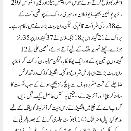
اسکور کا دفاع کرتے ہوئے جوس بٹلر، ایلکس ہیلز اور بین اسٹوکس کو 29
رنز پر پویلین بھیجا۔ ڈیوڈ ملان اور ہیری بروک نے چوتھی وکٹ کے
لیے 38 رنز کی شراکت قائم کی، لیکن رن ریٹ بڑھانے میں ناکام رہے۔
بروک نے 21 گیندوں پر 18 جبکہ ملان نے 37 گیندوں پر 35 رنز
جوڑے۔ چھٹے نمبر پر بیٹنگ کے لیے آتے ہوئے، معین علی نے 12
گیندوں پر تین چوکے اور ایک چھکا لگایا، لیکن میلبورن کرکٹ گراؤنڈ پر
رن ​​ریٹ بڑھتے ہی بارش شروع ہوگئی۔ انگلینڈ کو ڈک ورتھ لوئس
ضابطے کے تحت مقررہ ہدف سے پانچ رنز پیچھے ہونے کے سبب شکست کا
سامنا کرنا پڑا اور آئرلینڈ نے دو قیمتی پوائنٹس حاصل کیے۔قبل ازیں،
گروپ اے کے میچ میں انگلینڈ نے ٹاس جیت کر آئرلینڈ کو بیٹنگ کے لیے
مدعو کیا۔ پال اسٹرلنگ (14) کا وکٹ جلدی گرنے کے بعد بالبرنی نے