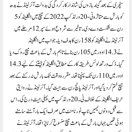
سنچری کے بعد گیند بازوں کی شاندار کارکردگی کی بدولت آئرلینڈ نے بدھ
کو بارش سے متاثرہ ٹی-20 ورلڈ کپ 2022 کے میچ میں انگلینڈ کو 5
رن سے شکست دے دی۔ تاخیر سے شروع ہوئے سپر 12 مرحلے میں
آئرلینڈ نے انگلینڈ کو 158 رن کا ہدف دیا۔ جواب میں انگلینڈ
نے 14.3اوور میں 105 رن بنائے تاہم بارش کے باعث میچ روک دیا
گیا۔ ڈک ورتھ لوئس طریقہ کار کے مطابق انگلینڈ کو جیتنے کے لیے 14.3
اوور میں 110 رن تک پہنچنا تھا۔ مقررہ وقت تک بارش نہ رکنے کے بعد
میچ ختم کر دیا گیا اور آئرلینڈ پانچ رن سے جیت گیا۔آئرلینڈ نے روایتی
حریف انگلینڈ کے خلاف ٹی۔20 ورلڈ کپ میں پہلی جیت درج کی۔ اس
سے قبل دونوں ٹیمیں ٹاپ ٹورنامنٹ میں صرف ایک بار آمنے سامنے
ہوئی تھیں جہاں بارش کے باعث میچ منسوخ کرنا پڑا تھا۔ آئرلینڈ نے