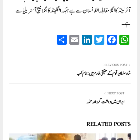
آئرلینڈ کا اگلا مقابلہ افغانستان سے ہے جبکہ انگلینڈ کا اگلا میچ آسٹریلیا سے
ہے۔
S
E
Li
T
Fa
W
ha
m
nk
wi
ce
ha
re
ail
ed
tte
bo
ts
In
r
ok
A
PREVIOUS POST
شاہ سلمان قوم کے حقیقی خادم ہیں: امام کعبہ
pp
NEXT POST
ایران میں دہشت گردانہ حملہ
RELATED POSTS