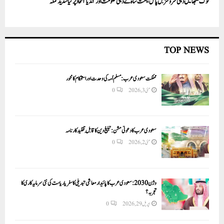
لوک سبھا میں دہلی سروسز بل پاس، امت شاہ نے دہلی حکومت اور ’انڈیا‘ اتحاد پر کیا شدید حملہ
TOP NEWS
مملکت سعودی عرب: مسلم اُمہ کی وحدت اور استحکام کا محور
مئی 3, 2026
0
سعودی عرب کا دعوتی مشن: تبلیغ دین کا قابلِ تقلید کارنامہ
مئی 2, 2026
0
وژن 2030:سعودی عرب کا پائیدار معاشی تبدیلی کا سفر یا ریاست کی نئی سرمایہ کاری کا
تجربہ؟
اپریل 29, 2026
0