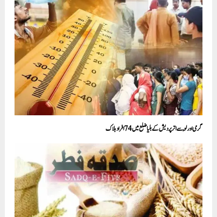
گرمی اور لُو سےاترپردیش کے بلیا ضلع میں 74افراد ہلاک