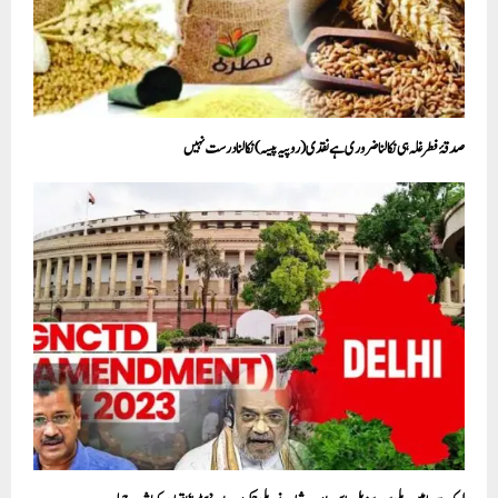
صدقۂ فطر غلہ ہی نکالنا ضروری ہے نقدی (روپیہ پیسہ) نکالنا درست نہیں