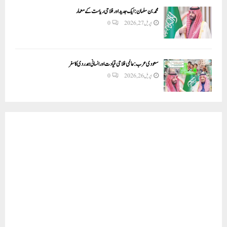
محمد بن سلمان: ایک جدید اور فلاحی ریاست کے معمار
اپریل 27, 2026
0
سعودی عرب: عالمی فلاحی قیادت اور انسانی ہمدردی کا سفر
اپریل 26, 2026
0