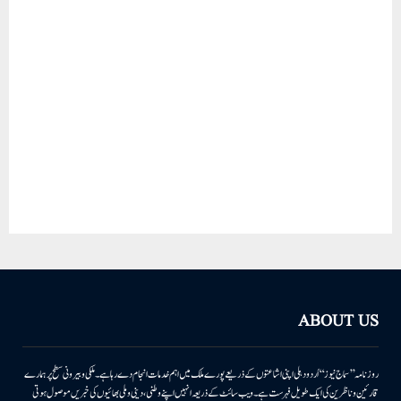
ABOUT US
روزنامہ ’’سماج نیوز‘‘ اُردو دہلی اپنی اشاعتوں کے ذریعے پورے ملک میں اہم خدمات انجام دے رہا ہے۔ ملکی وبیرونی سطح پر ہمارے
قارئین وناظرین کی ایک طویل فہرست ہے۔ ویب سائٹ کے ذریعہ انہیں اپنے وطنی، دینی وملی بھائیوں کی خبریں موصول ہوتی