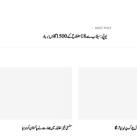
NEXT POST
یوپی:سیلاب سے 18 اضلاع کے 1500گاؤں برباد
 چوک پر لہرایا ترنگا
سنسنی خیز مقابلہ میں بھارت نے پاکستان کو ہرایا