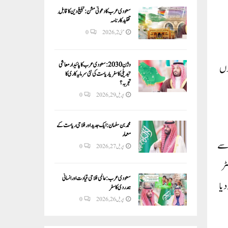
سعودی عرب کا دعوتی مشن: تبلیغ دین کا قابلِ
تقلید کارنامہ
مئی 2, 2026
0
وژن 2030:سعودی عرب کا پائیدار معاشی
شوں
تبدیلی کا سفر یا ریاست کی نئی سرمایہ کاری کا
تجربہ؟
اپریل 29, 2026
0
محمد بن سلمان: ایک جدید اور فلاحی ریاست کے
معمار
 سے
اپریل 27, 2026
0
ئی میں ہوا۔ وزیر داخلہ سلیمان سویلو نے کہا کہ کم از کم 49 افراد 300 سے 350 میٹر
سعودی عرب: عالمی فلاحی قیادت اور انسانی
یا
ہمدردی کا سفر
اپریل 26, 2026
0