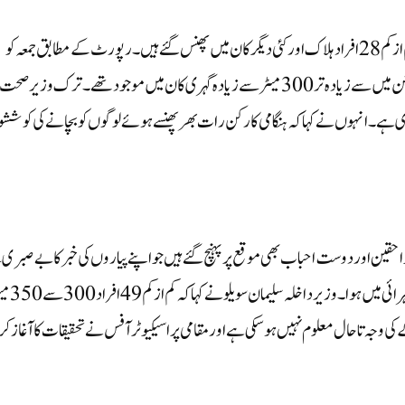
انقرہ: ترکی کے صوبہ بارتن میں کوئلے کی کان میں دھماکے سے کم از کم 28 افراد ہلاک اور کئی دیگر کان میں پھنس گئے ہیں۔ رپورٹ کے مطابق جمعہ کو
دھماکے کے وقت کان میں تقریباً 110 افراد کام کر رہے تھے، جن میں سے زیادہ تر 300 میٹر سے زیادہ گہری کان میں موجود تھے۔ ترک وزیر صحت
ا ہے اور ان کا علاج جاری ہے۔انہوں نے کہا کہ ہنگامی کارکن رات بھر پھنسے ہوئے لوگوں کو بچانے کی کوش
واحقین اور دوست احباب بھی موقع پر پہنچ گئے ہیں جو اپنے پیاروں کی خبر کا بے صبری
انتظار کر رہے ہیں۔بتایا جا رہا ہے کہ دھماکہ تقریباً 300 میٹر کی گہرا
ہ تاحال معلوم نہیں ہوسکی ہے اور مقامی پراسیکیوٹر آفس نے تحقیقات کا آغاز کر د