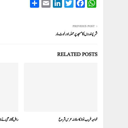
S
E
Li
T
Fa
W
ha
m
nk
wi
ce
ha
re
ail
ed
tte
bo
ts
In
r
ok
A
PREVIOUS POST
شرپسندوں کا مسجد پر حملہ اور لوٹ مار
pp
RELATED POSTS
خواجہ غریب نواز کا سالانہ عرس شروع
راہل گاندھی نے لال