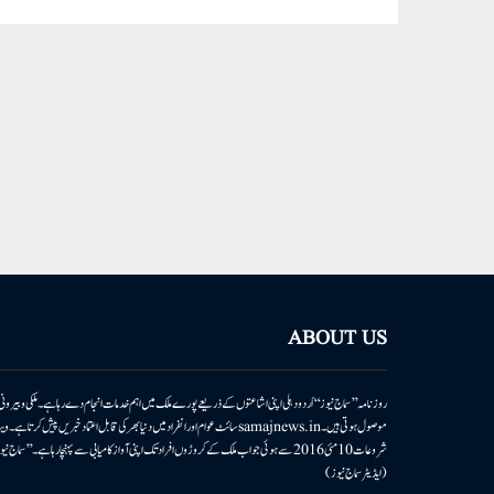
ABOUT US
روزنامہ ’’سماج نیوز‘‘ اُردو دہلی اپنی اشاعتوں کے ذریعے پورے ملک میں اہم خدمات انجام دے رہا ہے۔ ملکی وبیر
موصول ہوتی ہیں۔samajnews.inسائٹ عوام اور انفراد میں دنیا بھر کی قابل اعتماد خ
شروعات 10مئی 2016 سے ہوئی جو اب ملک کے کروڑوں افراد تک اپنی آواز کامیابی سے پہنچا رہا ہے
(ایڈیٹر سماج نیوز)