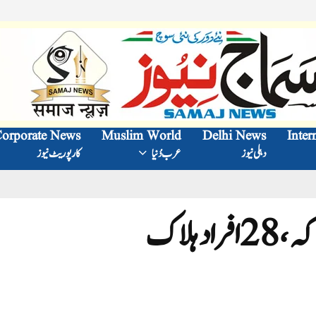
orporate News
Muslim World
Delhi News
Inter
دہلی نیوز
عرب دُنیا
کارپوریٹ نیوز
 ہلاک