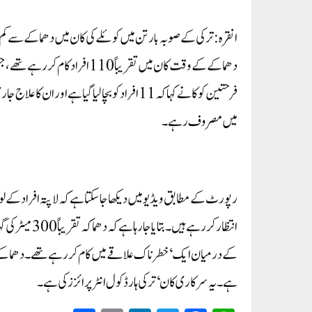
فرحتین کوکا نے کہا کہ 11 افراد کو بچا لیا گی
میں مصروف رہے۔
رپورٹ کے مطابق ویڈیو میں دیکھا جا سکتا ہے کہ لاپتہ افراد کے ل
کے درمیان ایک ‘خطرناک علاقے میں کام کر رہے تھے۔ دھماکے کی وج
ہے۔ یہ سرکاری کان ‘ترکی ہارڈ کول انٹرپرائزز کی ہے۔