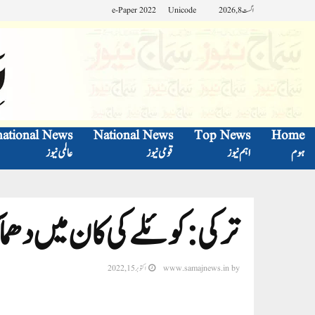
اگست 8, 2026
Unicode
e-Paper 2022
national News
National News
Top News
Home
ہوم
اہم نیوز
قومی نیوز
عالمی نیوز
ترکی: کوئلے کی کان میں دھماکہ، 28 افراد
by
www.samajnews.in
اکتوبر 15, 2022