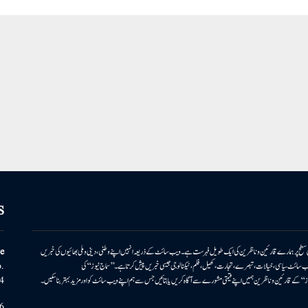
S
ونی سطح پر ہمارے قارئین وناظرین کی ایک طویل فہرست ہے۔ ویب سائٹ کے ذریعہ انہیں اپنے وطنی، دینی وملی بھائیوں کی خبریں
e
بریں پیش کرتا ہے۔ ویب سائٹ سیاسی، خیالات، تبصرے، تجارت، کھیل، فلم، ٹیکنالوجی جیسی خبریں پیش کرتا ہے۔ ’’سماج نیوز‘‘ کی
.
۔ ’’سماج نیوز‘‘ کے قارئین وناظرین ہمیں اپنے قیمتی مشورے سے آگاہ کریں یا بتائیں جس سے ہم اپنے ویب سائٹ کو اور مزید بہتر بناسکیں۔
4
6