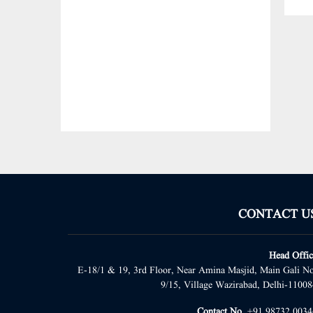
CONTACT U
Head Offic
E-18/1 & 19, 3rd Floor, Near Amina Masjid, Main Gali No
9/15, Village Wazirabad, Delhi-11008
Contact No.
+91 98732 0034