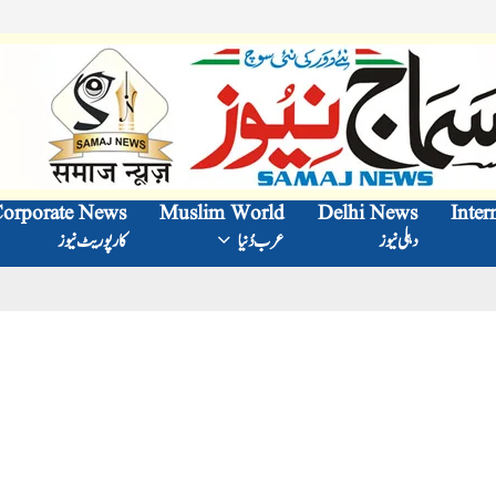
orporate News
Muslim World
Delhi News
Inter
دہلی نیوز
عرب دُنیا
کارپوریٹ نیوز