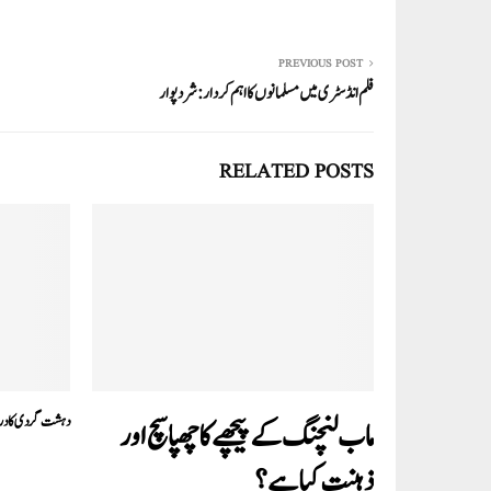
ha
m
nk
wi
ce
ha
re
ail
ed
tte
bo
ts
In
r
ok
A
PREVIOUS POST
فلم انڈسٹری میں مسلمانوں کا اہم کردار:شردپوار
pp
RELATED POSTS
دہشت گردی کا درد 
ماب لنچنگ کے پیچھے کا چھپا سچ اور
ذہنیت کیا ہے؟