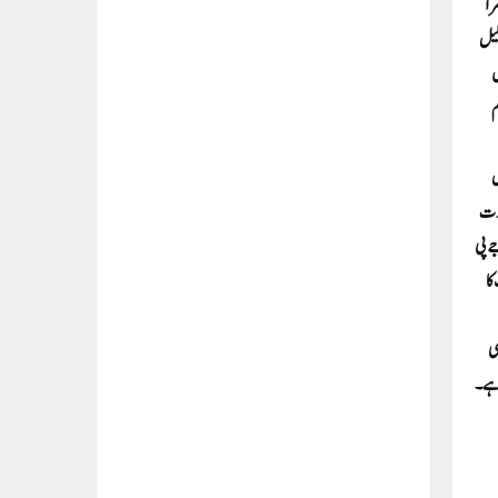
آ
لیل
ں
م
ل
ارت
ے پی
نازک دور سے گزر رہا ہے۔ سنہ 1947 میں ملک کا
ی
 ہے۔