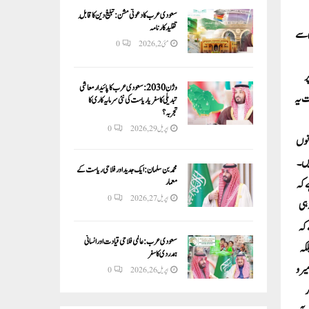
سعودی عرب کا دعوتی مشن: تبلیغ دین کا قابلِ
تقلید کارنامہ
س سے
مئی 2, 2026
0
ر
وژن 2030:سعودی عرب کا پائیدار معاشی
ت یہ
تبدیلی کا سفر یا ریاست کی نئی سرمایہ کاری کا
تجربہ؟
اپریل 29, 2026
0
انوں
یں۔
محمد بن سلمان: ایک جدید اور فلاحی ریاست کے
معمار
ے کہ
اپریل 27, 2026
0
 ہی
 کہ
سعودی عرب: عالمی فلاحی قیادت اور انسانی
لکہ
ہمدردی کا سفر
یر و
اپریل 26, 2026
0
ر