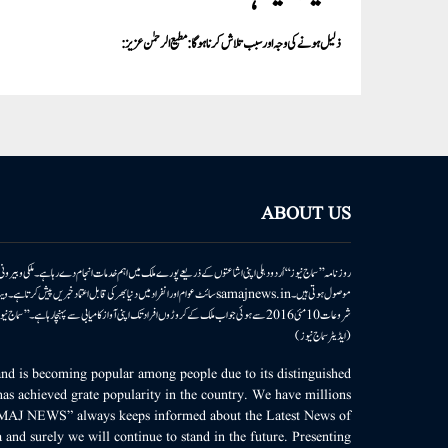
ذلیل ہونے کی وجہ اور سبب تلاش کرنا ہو گا: مطیع الرحمٰن عزیز:
ABOUT US
روزنامہ ’’سماج نیوز‘‘ اُردو دہلی اپنی اشاعتوں کے ذریعے پورے ملک میں اہم خدمات انجام دے رہا ہے۔ ملکی وبیر
موصول ہوتی ہیں۔samajnews.inسائٹ عوام اور انفراد میں دنیا بھر کی قابل اعتماد خ
شروعات 10مئی 2016 سے ہوئی جو اب ملک کے کروڑوں افراد تک اپنی آواز کامیابی سے پہنچا رہا ہے
(ایڈیٹر سماج نیوز)
d is becoming popular among people due to its distinguished
as achieved grate popularity in the country. We have millions
MAJ NEWS” always keeps informed about the Latest News of
 and surely we will continue to stand in the future. Presenting