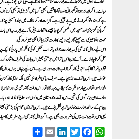
تمھارے آپس میں جڑ جانے سے بھارت کتنا مضبوط ہوتا ہے۔ یہی کل نچوڑ ہے راہل کی ب
رہا ہے۔ اگر ایسا نہ ہوتا تو گھبرائی ہندوتوا طاقتیں کبھی گربا میں گڑبڑی تو کبھی ک
ہے کہ ہندوتوا گھرانے میں بے چینی ہے۔ گجرات اور کرناٹک میں جلد اسمبلی چناؤ
گربا کی گڑبڑی اور مسجد میں گھس کر پوجا جیسے واقعات پیش آ رہے ہیں۔ یہ اس بات کی
محبت جتنا تیزی سے پھیلے گا ویسے ویسے بھارت توڑو یاترا بھی تیز تر ہوگی۔
اس لیے راہل گاندھی کی یہ بھارت جوڑو یاترا اب محض کوئی کانگریس پارٹی کا ایک پروگرا
حل کرنا چاہتا ہے۔ آئے دن اس یاترا میں بڑھتی بھیڑ اس بات کی طرف اشارہ کر رہی
توڑو یاترا‘ کا ایک انتہائی کارگر جواب ثابت ہو رہی ہے۔ اس لیے جہاں جہاں راہل گا
بٹوارا ہوا تھا اور چہار سو نفرت کا سیلاب بہہ نکلا تھا۔ اس وقت گاندھی جی اور جواہر 
ہمارے ان بزرگوں کی تھی۔ اس وقت ہندوستان میں دلوں اور سماج کا بٹوارا ہو رہا 
پیغام کے ساتھ بھارت جوڑو یاترا پر نکل پڑے ہیں۔ اس یاترا میں عوام کی بڑھتی بھیڑ 
یہی اس وقت ہندوستان کی ضرورت بھی ہے۔ اگر راہل گاندھی اپنے سفر میں کامیاب ہوت
S
E
Li
T
Fa
W