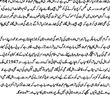
ھارت جوڑو یاترا کا۔بی جے پی کی مشکل یہ ہے کہ راہل گاندھی کا یہ پیغام محبت لوگوں کے دلوں کو چھوتا نظر 
رناٹک کی مسجد اور مدرسہ میں گھس کر پوجا کرنے کی کوشش جیسے ہنگامے بپا نہ کرتیں۔ یہ تمام واقعات اس بات کی د
 ہے۔ اگر ان صوبوں میں نفرت کی ’اسموک اسکرین‘ ٹوٹ گئی تو چناؤ ہاتھوں سے نکل جائے۔ اسی گھبراہٹ می
 بھی نشاندہی کرتا ہے کہ جیسے جیسے راہل گاندھی کی بھارت جوڑو یاترا آگے بڑھے گی اور راہل گاندھی کا پیغا
م نہیں رہا، بلکہ یہ یاترا ہر اس ہندوستان کی یاترا ہوگی جو ہندوستان کو جوڑنا چاہتا ہے، اور جو خود اپنے مسائ
 ہے کہ راہل کا پیغام محبت پھیل رہا ہے اور لوگ اس یاترا سے جڑ رہے ہیں۔ ظاہر ہے کہ یہ بی جے پی کی ’بھ
ندھی کی یہ یاترا پہنچ رہی ہے، وہاں وہاں پہلے سے اس مقام کی ان دوسری سیاسی پارٹیوں کے کارکنان کو جو بی ج
مخالف ہیں، اس یاترا سے جڑنا چاہیے۔ صرف سیاسی افراد ہی نہیں بلکہ سماجی کارکنان کو راہل کی اس یاترا کو کامیاب کرنا چاہیے۔ ملک ایک انتہائی 
لال نہرو نے اس سیلاب کو روکا تھا۔ راہل گاندھی کوئی گاندھی یا نہرو تو نہیں ہیں لیکن ان کی نیت بھی وہی ہے جو
ہے جو ملک کو کمزور کر رہا ہے۔ اس کو روکنے کے لیے دلوں اور سماج کو جوڑنے کی ضرورت ہے۔ راہل گاندھی اس
اس بات کو بتا رہی ہے کہ ان کی یاترا اور پیغام محبت کامیاب ہو رہا ہے، جب کہ بھارت توڑو یاترا کمزور پڑ رہی
ے ہیں تو یوں سمجھیے کہ ہر ہندوستانی ہی نہیں بلکہ پورا ہندوستان کامیاب اور مضبوط ہوگا۔