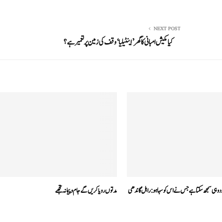
NEXT POST
کیا مکیش امبانی کا گھر ’اینٹیلیا‘ وقف کی زمین پر تعمیر ہے؟
وہی سمجھ سکتا ہے جس نے اس کو سہا ہو:راہل گاندھی
مدتوں رویا کریں گے جام وپیمانہ تجھے