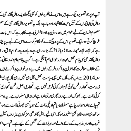
آپ اوپر جو تصویر دیکھ رہے ہیں، اس نے پتھر دلوں کو بھی پگھلا دیا۔ راہل گاند
راہل کی اپنی ماں کے تئیں محبت کا اظہار ہو رہا ہے، بلکہ یہ تصویر راہل گاندھی ک
معصوم انسان کے لیے عوام میں ہمدردی پیدا ہونا فطری ہے۔ ظاہر ہے کہ اس بات سے ب
خرچ کرتی ہو، ایک تصویر اس کے پروپیگنڈے کو ناکام کر دے، اس کے لیے یہ پری
ہے کہ جیسے جیسے ’بھارت جوڑو یاترا‘ آگے بڑھ رہی ہے، ویسے ویسے عوام جوق در 
راہل گاندھی کا پیغام محض محبت اور عوامی ہم آہنگی ہے۔ اگر یہ پیغام عام ہندوستانی
کے خلاف منافرت کا ماحول پیدا کر ووٹر کے دلوں میں بے وجہ خوف پیدا کرتے ہیں۔ 
سنہ 2014 سے اب تک ملک میں یہی سیاست محض چل ہی نہیں رہی بلکہ پو
ڈرو مت، تمھارا دشمن کوئی قوم اور کوئی فرقہ نہیں ہے۔ تمھاری اصل دشمن تمھاری 
کوئی ذات ہے۔ بھوک اور بے روزگاری نہ تو ہندو ہے اور نہ ہی مسلمان ہے۔ یہ وہ 
تم چاہے ہندو ہو اور چاہے مسلمان، یا تم اونچی ذات کے ہو یا کسی چھوٹی ذات سے ہو،
ساتھ ہی ہندوستان بھی مضبوط ہوگا۔ اسی لیے راہل گاندھی سڑکوں پر ہزاروں میل پیدل 
غریب اور ہر مذہب کے ماننے والے اور ہر ذات کے شخص کے لیے ہے۔ تم سب اس لیے ا