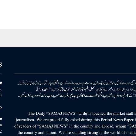
S
ونی سطح پر ہمارے قارئین وناظرین کی ایک طویل فہرست ہے۔ ویب سائٹ کے ذریعہ انہیں اپنے وطنی، دینی وملی بھائیوں کی خبریں
e
بریں پیش کرتا ہے۔ ویب سائٹ سیاسی، خیالات، تبصرے، تجارت، کھیل، فلم، ٹیکنالوجی جیسی خبریں پیش کرتا ہے۔ ’’سماج نیوز‘‘ کی
.
۔ ’’سماج نیوز‘‘ کے قارئین وناظرین ہمیں اپنے قیمتی مشورے سے آگاہ کریں یا بتائیں جس سے ہم اپنے ویب سائٹ کو اور مزید بہتر بناسکیں۔
4
6
The Daily “SAMAJ NEWS” Urdu is touched the market stall an
e
journalism. We are proud fully asked during this Period News Paper h
a
of readers of “SAMAJ NEWS” in the country and abroad, whom “SA
2
the country and nation. We are standing strong in the world of media