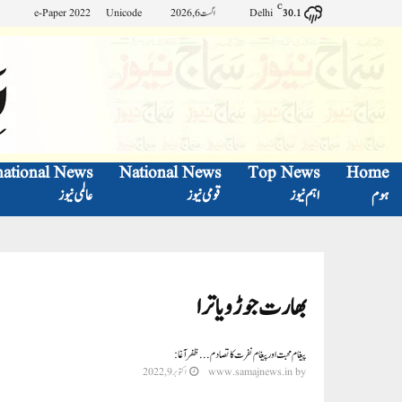
C
Delhi
اگست 6, 2026
Unicode
e-Paper 2022
30.1
national News
National News
Top News
Home
ہوم
اہم نیوز
قومی نیوز
عالمی نیوز
بھارت جوڑو یاترا
پیغام محبت اور پیغام نفرت کا تصادم...ظفر آغا:
by
www.samajnews.in
اکتوبر 9, 2022