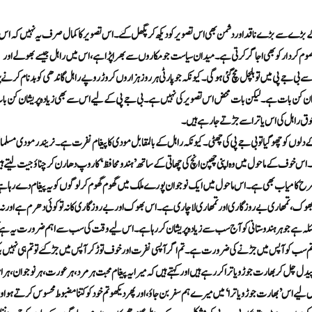
ھی کے بڑے سے بڑے ناقد اور دشمن بھی اس تصویر کو دیکھ کر پگھل گئے۔ اس تصویر کا کمال صرف یہ نہیں کہ ا
ے معصوم کردار کو بھی اجاگر کرتی ہے۔ میدان سیاست جو مکاروں سے بھرا پڑا ہے، اس میں راہل جیسے بھولے اور
ی جے پی میں تو ہلچل مچ گئی ہوگی۔ کیونکہ جو پارٹی ہر روز ہزاروں کروڑ روپے راہل گاندھی کو بدنام کرنے پ
شان کن بات ہے۔ لیکن بات محض اس تصویر کی نہیں ہے۔ بی جے پی کے لیے اس سے بھی زیادہ پریشان کن با
جوق راہل کی اس یاترا سے جڑتے جا رہے ہیں۔
 کے دلوں کو چھو گیا تو بی جے پی کی چھٹی۔ کیونکہ راہل کے بالمقابل مودی کا پیغام نفرت ہے۔ نریندر مودی مسلم
اس خوف کے ماحول میں وہ اپنی چھپن انچ کی چھاتی کے ساتھ ’ہندو محافظ‘ کا روپ دھارن کر چناؤ جیت لیتے ہ
ری طرح کامیاب بھی ہے۔اس ماحول میں ایک نوجوان پورے ملک میں گھوم گھوم کر لوگوں کو یہ پیغام دے رہا ہ
بھوک، تمھاری بے روزگاری اور تمھاری لاچاری ہے۔ اس بھوک اور بے روزگاری کا نہ تو کوئی دھرم ہے اور نہ
مسئلہ ہے جو ہر ہندوستانی کو آج سب سے زیادہ پریشان کر رہا ہے۔ اس لیے وقت کی سب سے اہم ضرورت یہ ہے
 تم سب کو آپس میں جڑنے کی ضرورت ہے۔ تم اگر آپسی نفرت اور خوف توڑ کر آپس میں جڑ گئے تو تم ہی نہیں ب
چل کر بھارت جوڑو یاترا کر رہے ہیں اور کہتے ہیں کہ میرا یہ پیغام محبت ہر مرد، ہر عورت، ہر نوجوان، ہر ام
س ’بھارت جوڑو یاترا‘ میں میرے ہم سفر بن جاؤ، اور پھر دیکھو تم خود کو کتنا مضبوط محسوس کرتے ہو او