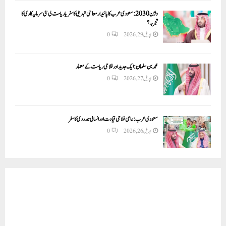
وژن 2030:سعودی عرب کا پائیدار معاشی تبدیلی کا سفر یا ریاست کی نئی سرمایہ کاری کا
تجربہ؟
اپریل 29, 2026
0
محمد بن سلمان: ایک جدید اور فلاحی ریاست کے معمار
اپریل 27, 2026
0
سعودی عرب: عالمی فلاحی قیادت اور انسانی ہمدردی کا سفر
اپریل 26, 2026
0