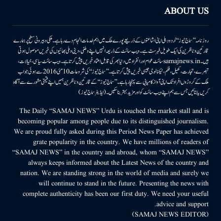
ABOUT US
روزنامہ ’’سماج نیوز‘‘ اُردو دہلی اپنی اشاعتوں کے ذریعے پورے ملک میں اہم خدمات انجام دے رہا ہے۔ ملکی وبیرونی سطح پر ہمارے
قارئین وناظرین کی ایک طویل فہرست ہے۔ ویب سائٹ کے ذریعہ انہیں اپنے وطنی، دینی وملی بھائیوں کی خبریں موصول ہوتی
ہیں۔samajnews.inسائٹ عوام اور انفراد میں دنیا بھر کی قابل اعتماد خبریں پیش کرتا ہے۔ ویب سائٹ سیاسی، خیالات،
تبصرے، تجارت، کھیل، فلم، ٹیکنالوجی جیسی خبریں پیش کرتا ہے۔ ’’سماج نیوز‘‘ کی شروعات 10مئی 2016 سے ہوئی جو اب
ملک کے کروڑوں افراد تک اپنی آواز کامیابی سے پہنچا رہا ہے۔ ’’سماج نیوز‘‘ کے قارئین وناظرین ہمیں اپنے قیمتی مشورے سے آگاہ
کریں یا بتائیں جس سے ہم اپنے ویب سائٹ کو اور مزید بہتر بناسکیں۔ (ایڈیٹر سماج نیوز)
The Daily “SAMAJ NEWS” Urdu is touched the market stall and is
becoming popular among people due to its distinguished journalism.
We are proud fully asked during this Period News Paper has achieved
grate popularity in the country. We have millions of readers of
“SAMAJ NEWS” in the country and abroad, whom “SAMAJ NEWS”
always keeps informed about the Latest News of the country and
nation. We are standing strong in the world of media and surely we
will continue to stand in the future. Presenting the news with
complete authenticity has been our first duty. We need your useful
advice and support.
(SAMAJ NEWS EDITOR)