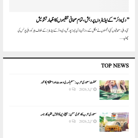
’’دی وائر‘‘ کے ایڈیٹروں پر دبش،تمام صحافی تنظیموں کا اظہار تشویش
نئی دہلی: صحافیوں کئی انجمنوں نے منگل کے روز آن لائن نیوز پورٹل دی وائر کے ایڈیٹرز کے خلاف پیر کو دہلی پولس کی
چھاپہ...
TOP NEWS
مملکت سعودی عرب: مسلم اُمہ کی وحدت اور استحکام کا محور
مئی 3, 2026
0
سعودی عرب کا دعوتی مشن: تبلیغ دین کا قابلِ تقلید کارنامہ
مئی 2, 2026
0