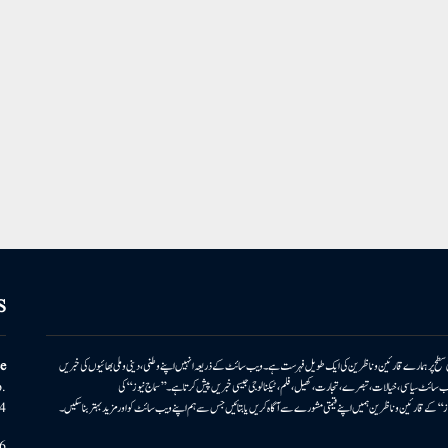
S
ونی سطح پر ہمارے قارئین وناظرین کی ایک طویل فہرست ہے۔ ویب سائٹ کے ذریعہ انہیں اپنے وطنی، دینی وملی بھائیوں کی خبریں
e
بریں پیش کرتا ہے۔ ویب سائٹ سیاسی، خیالات، تبصرے، تجارت، کھیل، فلم، ٹیکنالوجی جیسی خبریں پیش کرتا ہے۔ ’’سماج نیوز‘‘ کی
.
۔ ’’سماج نیوز‘‘ کے قارئین وناظرین ہمیں اپنے قیمتی مشورے سے آگاہ کریں یا بتائیں جس سے ہم اپنے ویب سائٹ کو اور مزید بہتر بناسکیں۔
4
6