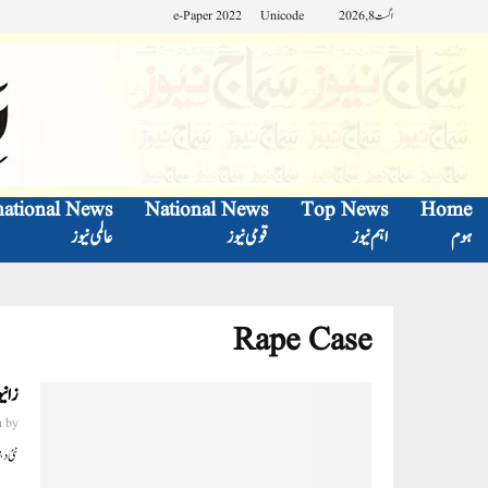
اگست 8, 2026
Unicode
e-Paper 2022
national News
National News
Top News
Home
ہوم
اہم نیوز
قومی نیوز
عالمی نیوز
Rape Case
زانی
n
by
نئی دہلی، سماج نیو