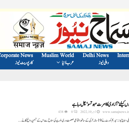
orporate News
Muslim World
Delhi News
Inter
دہلی نیوز
عرب دُنیا
کارپوریٹ نیوز
وں کیلئے ’آزادی کا امرت مہوتسو‘ چل رہا ہے
www.samajnews.i
نومبر 10, 2022
0
438
ز: سپریم کورٹ نے 19 سالہ لڑکی کے ساتھ اجتماعی عصمت دری، لوہے کی سلاخ سے اس کے جسم پر داغ لگانے...