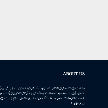
ABOUT US
روزنامہ ’’سماج نیوز‘‘ اُردو دہلی اپنی اشاعتوں کے ذریعے پورے ملک میں اہم خدمات انجام دے رہا ہے۔ ملکی وبیر
موصول ہوتی ہیں۔samajnews.inسائٹ عوام اور انفراد میں دنیا بھر کی قابل اعتماد خ
شروعات 10مئی 2016 سے ہوئی جو اب ملک کے کروڑوں افراد تک اپنی آواز کامیابی سے پہنچا رہا ہے
(ایڈیٹر سماج نیوز)