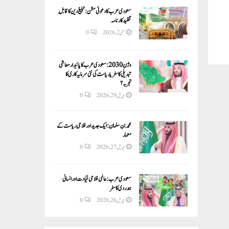
سعودی عرب کا دعوتی مشن: تبلیغ دین کا قابلِ
تقلید کارنامہ
مئی 2, 2026
0
وژن 2030:سعودی عرب کا پائیدار معاشی
تبدیلی کا سفر یا ریاست کی نئی سرمایہ کاری کا
تجربہ؟
اپریل 29, 2026
0
محمد بن سلمان: ایک جدید اور فلاحی ریاست کے
معمار
اپریل 27, 2026
0
سعودی عرب: عالمی فلاحی قیادت اور انسانی
ہمدردی کا سفر
اپریل 26, 2026
0