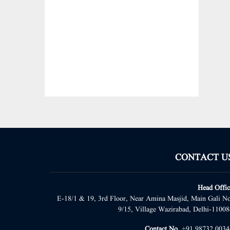
CONTACT U
Head Offic
E-18/1 & 19, 3rd Floor, Near Amina Masjid, Main Gali No
9/15, Village Wazirabad, Delhi-11008
Contact No.
+91 98732 0034