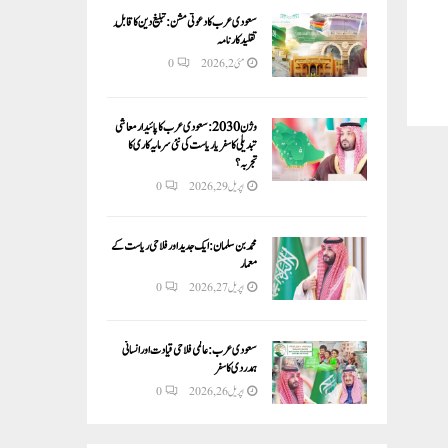
سعودی عرب کا دعوتی مشن: تبلیغ دین کا قابلِ
تقلید کارنامہ
0
مئی 2, 2026
وژن 2030:سعودی عرب کا پائیدار معاشی
تبدیلی کا سفر یا ریاست کی نئی سرمایہ کاری کا
تجربہ؟
0
اپریل 29, 2026
محمد بن سلمان: ایک جدید اور فلاحی ریاست کے
معمار
0
اپریل 27, 2026
سعودی عرب: عالمی فلاحی قیادت اور انسانی
ہمدردی کا سفر
0
اپریل 26, 2026