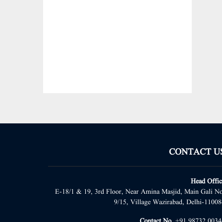
CONTACT U
Head Offic
E-18/1 & 19, 3rd Floor, Near Amina Masjid, Main Gali No
9/15, Village Wazirabad, Delhi-11008
Contact No.
+91 98732 0034