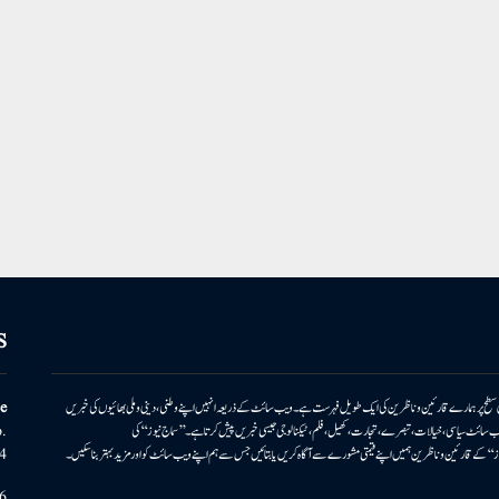
S
e
ونی سطح پر ہمارے قارئین وناظرین کی ایک طویل فہرست ہے۔ ویب سائٹ کے ذریعہ انہیں اپنے وطنی، دینی وملی بھائیوں کی خبریں
.
موصول ہوتی ہیں۔samajnews.inسیاسی، خیالات، تبصرے، تجارت، کھیل، فلم، ٹیکنالوجی جیسی خبریں پیش کرتا ہے۔ ’’سماج نیوز‘‘ کی
4
۔ ’’سماج نیوز‘‘ کے قارئین وناظرین ہمیں اپنے قیمتی مشورے سے آگاہ کریں یا بتائیں جس سے ہم اپنے ویب سائٹ کو اور مزید بہتر بناسکیں۔
6