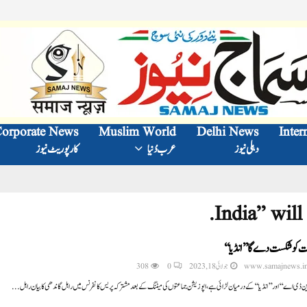
orporate News
Muslim World
Delhi News
Inter
دہلی نیوز
عرب دُنیا
کارپوریٹ نیوز
رت کو شکست دے گا ’’انڈیا
308
0
جولائی 18, 2023
www.samajnews.i
’’این ڈی اے‘‘ اور ’’انڈیا‘‘ کے درمیان لڑائی ہے، اپوزیشن جماعتوں کی میٹنگ کے بعد مشترکہ پریس کانفرنس میں راہل گاندھی کا بیان راہل