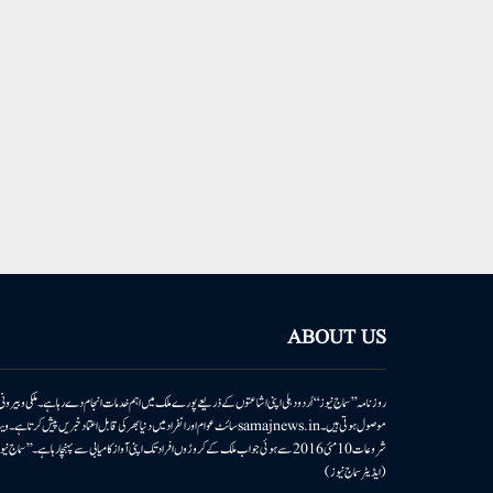
ABOUT US
روزنامہ ’’سماج نیوز‘‘ اُردو دہلی اپنی اشاعتوں کے ذریعے پورے ملک میں اہم خدمات انجام دے رہا ہے۔ ملکی وبیر
سائٹ عوام اور انفراد میں دنیا بھر کی قابل اعتماد خبریں پیش کرتا ہے۔ ویب سائٹ 
شروعات 10مئی 2016 سے ہوئی جو اب ملک کے کروڑوں افراد تک اپنی آواز کامیابی سے پہنچا رہا ہے
(ایڈیٹر سماج نیوز)