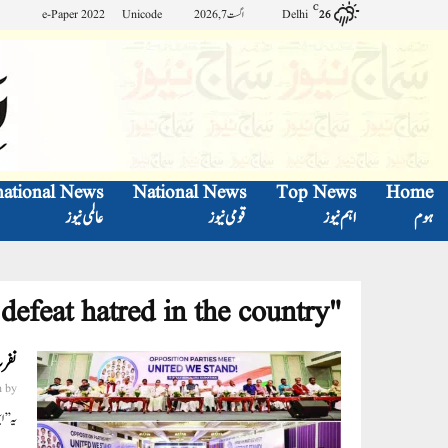
C
e-Paper 2022
Unicode
اگست 7, 2026
Delhi
26
national News
National News
Top News
Home
ہوم
اہم نیوز
قومی نیوز
عالمی نیوز
"India” will defeat hatred in the country.
نف‘‘
n
by
یہ ...