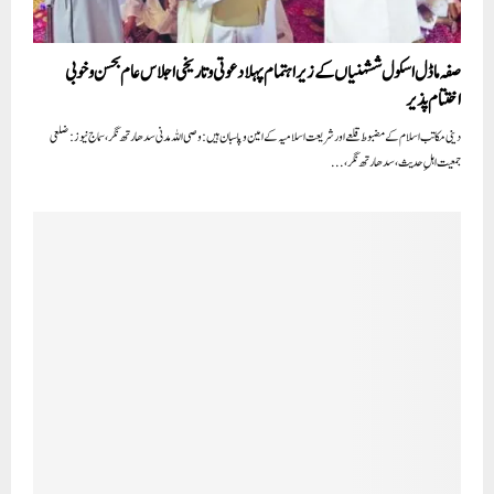
صفہ ماڈل اسکول ششہنیاں کے زیر اہتمام پہلا دعوتی وتاریخی اجلاس عام بحسن وخوبی
اختتام پذیر
دینی مکاتب اسلام کے مضبوط قلعےاور شریعت اسلامیہ کے امین وپاسبان ہیں: وصی اللہ مدنی سدھارتھ نگر، سماج نیوز: ضلعی
جمعیت اہلِ حدیث، سدھارتھ نگر،...