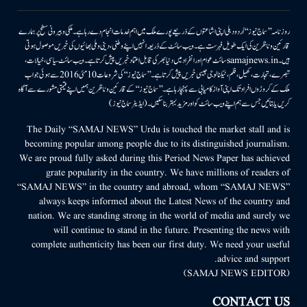
روزنامہ ’’سماج نیوز‘‘ اُردو دہلی اپنی اشاعتوں کے ذریعے پورے ملک میں اہم خدمات انجام دے رہا ہے۔ ملکی وبیرونی سطح پر ہمارے
قارئین وناظرین کی ایک طویل فہرست ہے۔ ویب سائٹ کے ذریعہ انہیں اپنے وطنی، دینی وملی بھائیوں کی خبریں موصول ہوتی
ہیں۔samajnews.inسائٹ عوام اور انفراد میں دنیا بھر کی قابل اعتماد خبریں پیش کرتا ہے۔ ویب سائٹ سیاسی، خیالات،
تبصرے، تجارت، کھیل، فلم، ٹیکنالوجی جیسی خبریں پیش کرتا ہے۔ ’’سماج نیوز‘‘ کی شروعات 10مئی 2016 سے ہوئی جو اب
ملک کے کروڑوں افراد تک اپنی آواز کامیابی سے پہنچا رہا ہے۔ ’’سماج نیوز‘‘ کے قارئین وناظرین ہمیں اپنے قیمتی مشورے سے آگاہ
کریں یا بتائیں جس سے ہم اپنے ویب سائٹ کو اور مزید بہتر بناسکیں۔ (ایڈیٹر سماج نیوز)
The Daily “SAMAJ NEWS” Urdu is touched the market stall and is
becoming popular among people due to its distinguished journalism.
We are proud fully asked during this Period News Paper has achieved
grate popularity in the country. We have millions of readers of
“SAMAJ NEWS” in the country and abroad, whom “SAMAJ NEWS”
always keeps informed about the Latest News of the country and
nation. We are standing strong in the world of media and surely we
will continue to stand in the future. Presenting the news with
complete authenticity has been our first duty. We need your useful
advice and support.
(SAMAJ NEWS EDITOR)
CONTACT US