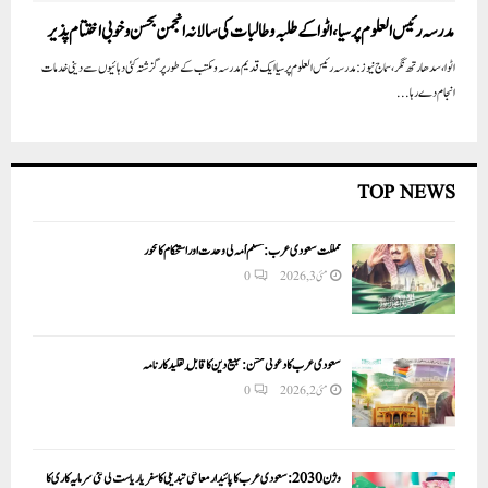
مدرسہ رئیس العلوم پرسیا ،اٹوا کے طلبہ وطالبات کی سالانہ انجمن بحسن وخوبی اختتام پذیر
اٹوا، سدھارتھ نگر، سماج نیوز: مدرسہ رئیس العلوم پرسیا ایک قدیم مدرسہ ومکتب کے طور پر گزشتہ کئی دہائیوں سے دینی خدمات
انجام دے رہا...
TOP NEWS
مملکت سعودی عرب: مسلم اُمہ کی وحدت اور استحکام کا محور
مئی 3, 2026
0
سعودی عرب کا دعوتی مشن: تبلیغ دین کا قابلِ تقلید کارنامہ
مئی 2, 2026
0
وژن 2030:سعودی عرب کا پائیدار معاشی تبدیلی کا سفر یا ریاست کی نئی سرمایہ کاری کا