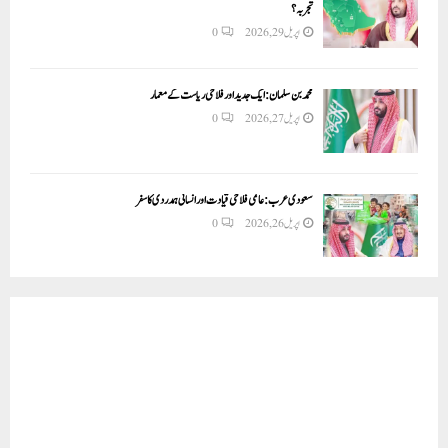
تجربہ؟
اپریل 29, 2026
0
محمد بن سلمان: ایک جدید اور فلاحی ریاست کے معمار
اپریل 27, 2026
0
سعودی عرب: عالمی فلاحی قیادت اور انسانی ہمدردی کا سفر
اپریل 26, 2026
0