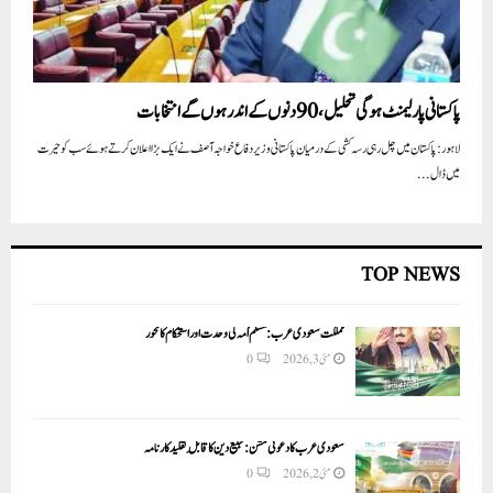
پاکستانی پارلیمنٹ ہوگی تحلیل، 90دنوں کے اندر ہوں گے انتخابات
لاہور: پاکستان میں چل رہی رسہ کشی کے درمیان پاکستانی وزیر دفاع خواجہ آصف نے ایک بڑا اعلان کرتے ہوئے سب کو حیرت
میں ڈال...
TOP NEWS
مملکت سعودی عرب: مسلم اُمہ کی وحدت اور استحکام کا محور
مئی 3, 2026
0
سعودی عرب کا دعوتی مشن: تبلیغ دین کا قابلِ تقلید کارنامہ
مئی 2, 2026
0