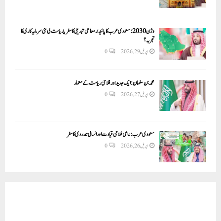
وژن 2030:سعودی عرب کا پائیدار معاشی تبدیلی کا سفر یا ریاست کی نئی سرمایہ کاری کا
تجربہ؟
اپریل 29, 2026
0
محمد بن سلمان: ایک جدید اور فلاحی ریاست کے معمار
اپریل 27, 2026
0
سعودی عرب: عالمی فلاحی قیادت اور انسانی ہمدردی کا سفر
اپریل 26, 2026
0