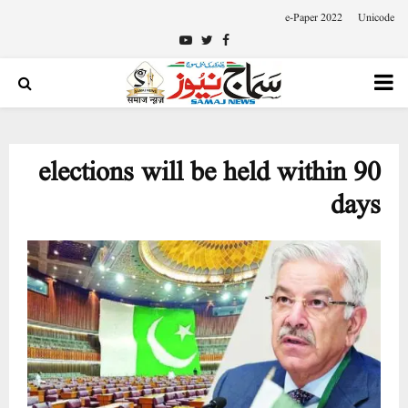
e-Paper 2022
Unicode
Youtube
Twitter
Facebook
PRIMARY
MENU
elections will be held within 90
days