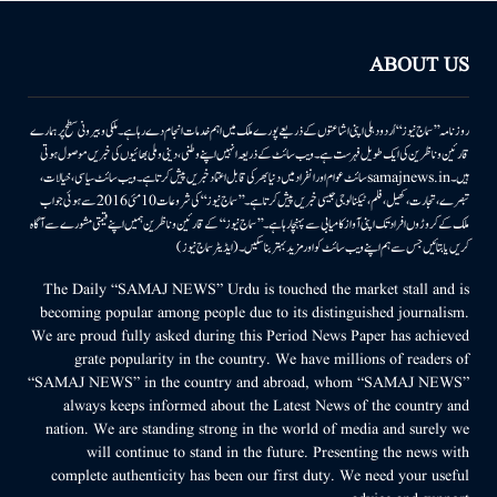
ABOUT US
روزنامہ ’’سماج نیوز‘‘ اُردو دہلی اپنی اشاعتوں کے ذریعے پورے ملک میں اہم خدمات انجام دے رہا ہے۔ ملکی وبیرونی سطح پر ہمارے
قارئین وناظرین کی ایک طویل فہرست ہے۔ ویب سائٹ کے ذریعہ انہیں اپنے وطنی، دینی وملی بھائیوں کی خبریں موصول ہوتی
ہیں۔samajnews.inسائٹ عوام اور انفراد میں دنیا بھر کی قابل اعتماد خبریں پیش کرتا ہے۔ ویب سائٹ سیاسی، خیالات،
تبصرے، تجارت، کھیل، فلم، ٹیکنالوجی جیسی خبریں پیش کرتا ہے۔ ’’سماج نیوز‘‘ کی شروعات 10مئی 2016 سے ہوئی جو اب
ملک کے کروڑوں افراد تک اپنی آواز کامیابی سے پہنچا رہا ہے۔ ’’سماج نیوز‘‘ کے قارئین وناظرین ہمیں اپنے قیمتی مشورے سے آگاہ
کریں یا بتائیں جس سے ہم اپنے ویب سائٹ کو اور مزید بہتر بناسکیں۔ (ایڈیٹر سماج نیوز)
The Daily “SAMAJ NEWS” Urdu is touched the market stall and is
becoming popular among people due to its distinguished journalism.
We are proud fully asked during this Period News Paper has achieved
grate popularity in the country. We have millions of readers of
“SAMAJ NEWS” in the country and abroad, whom “SAMAJ NEWS”
always keeps informed about the Latest News of the country and
nation. We are standing strong in the world of media and surely we
will continue to stand in the future. Presenting the news with
complete authenticity has been our first duty. We need your useful