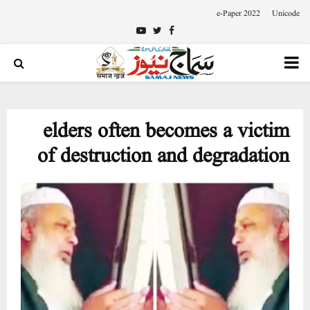
e-Paper 2022
Unicode
Youtube
Twitter
Facebook
PRIMARY
MENU
elders often becomes a victim
of destruction and degradation