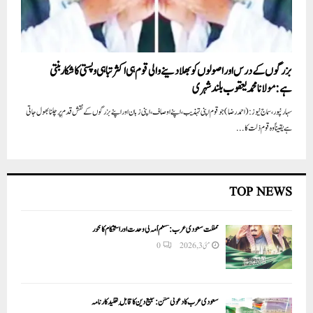
بزرگوں کے درس اور اصولوں کو بھلا دینے والی قوم ہی اکثر تباہی و پستی کا شکار بنتی
ہے:مولانا محمد یعقوب بلند شہری
سہارنپور، سماج نیوز:(احمد رضا)جو قوم اپنی تہذیب،اپنے اوصاف،اپنی زبان اور اپنے بزرگوں کے نقش قدم پر چلنا بھول جاتی
ہے یقیناً وہ قوم ذلت کا...
TOP NEWS
مملکت سعودی عرب: مسلم اُمہ کی وحدت اور استحکام کا محور
مئی 3, 2026
0
سعودی عرب کا دعوتی مشن: تبلیغ دین کا قابلِ تقلید کارنامہ