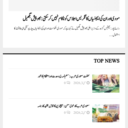
مودی اور ان کی ایجنسیاں کانگریس اجلاس کو ناکام نہیں کرسکتی:بھوپیش بگھیل
رائے پور: چھتیس گڑھ کے وزیر اعلی بھوپیش بگھیل نے کہا ہے کہ مودی حکومت اور ان کی ایجنسیاں چاہے کتنی ہی طاقت کا
استعمال...
TOP NEWS
مملکت سعودی عرب: مسلم اُمہ کی وحدت اور استحکام کا محور
مئی 3, 2026
0
سعودی عرب کا دعوتی مشن: تبلیغ دین کا قابلِ تقلید کارنامہ
مئی 2, 2026
0