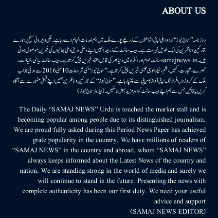
ABOUT US
روزنامہ ’’سماج نیوز‘‘ اُردو دہلی اپنی اشاعتوں کے ذریعے پورے ملک میں اہم خدمات انجام دے رہا ہے۔ ملکی وبیرونی سطح پر ہمارے
قارئین وناظرین کی ایک طویل فہرست ہے۔ ویب سائٹ کے ذریعہ انہیں اپنے وطنی، دینی وملی بھائیوں کی خبریں موصول ہوتی
ہیں۔samajnews.inسائٹ عوام اور انفراد میں دنیا بھر کی قابل اعتماد خبریں پیش کرتا ہے۔ ویب سائٹ سیاسی، خیالات،
تبصرے، تجارت، کھیل، فلم، ٹیکنالوجی جیسی خبریں پیش کرتا ہے۔ ’’سماج نیوز‘‘ کی شروعات 10مئی 2016 سے ہوئی جو اب
ملک کے کروڑوں افراد تک اپنی آواز کامیابی سے پہنچا رہا ہے۔ ’’سماج نیوز‘‘ کے قارئین وناظرین ہمیں اپنے قیمتی مشورے سے آگاہ
کریں یا بتائیں جس سے ہم اپنے ویب سائٹ کو اور مزید بہتر بناسکیں۔ (ایڈیٹر سماج نیوز)
The Daily “SAMAJ NEWS” Urdu is touched the market stall and is
becoming popular among people due to its distinguished journalism.
We are proud fully asked during this Period News Paper has achieved
grate popularity in the country. We have millions of readers of
“SAMAJ NEWS” in the country and abroad, whom “SAMAJ NEWS”
always keeps informed about the Latest News of the country and
nation. We are standing strong in the world of media and surely we
will continue to stand in the future. Presenting the news with
complete authenticity has been our first duty. We need your useful
advice and support.
(SAMAJ NEWS EDITOR)