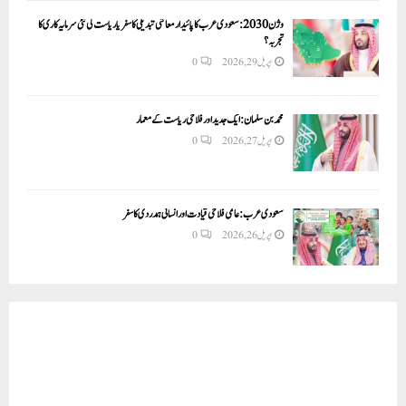
وژن 2030:سعودی عرب کا پائیدار معاشی تبدیلی کا سفر یا ریاست کی نئی سرمایہ کاری کا
تجربہ؟
اپریل 29, 2026
0
محمد بن سلمان: ایک جدید اور فلاحی ریاست کے معمار
اپریل 27, 2026
0
سعودی عرب: عالمی فلاحی قیادت اور انسانی ہمدردی کا سفر
اپریل 26, 2026
0