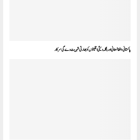
پاکستانی، افغانستانی اور بنگلہ دیشی اقلیتوں کو بھارتی شہریت دے گی سرکار