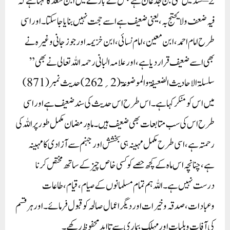
2 – سند میں علی بن جدعان ہے جس کے بارےمیں ابن سعد کا کہنا ہے کہ
فیہ ضعف ولا یحتج بہ ، یعنی ضعیف ہے اسے حجت نہیں بنایا جاسکتا ۔اور اسی
طرح امام احمد ، ابن معین ، امام نسائی، ابن خزیمہ اور جوزجانی وغیرہ نے
بھی اسے ضعیف قرار دیا ہے، اورعلامہ البانی رحمہ اللہ تعالی نے بھی ”
سلسلۃ الاحادیث الضعیفۃ والموضوعۃ ( 2 ؍ 262 ) حدیث نمبر ( 871 )
میں اس کو منکر کہا ہے۔اس طرح اس حدیث کی سند ضعیف ہے اور اسی
طرح اس کی سب متابعات بھی ضعیف ہیں۔ماہِ رمضان مکمل طور پر اللہ کی
رحمتہ ہے، اسی طرح مکمل مہینہ ہی بخشش اور جہنم سے آزادی کا مہینہ
ہے، چنانچہ اس ماہ کے کچھ حصے کو کسی خاص چیز کےساتھ مختص کرنا
درست نہیں ہے۔اللہ ہم تمام مسلمانوں کے صیام، قیام، طاعات
وعبادات، صدقہ وخیرات اور دیگر اعمال صالحہ کو قبول فرمائے۔ اور ہرقسم
کی آفات وبلیات اور مہلک بیماری سے تاابد محفوظ رکھے۔