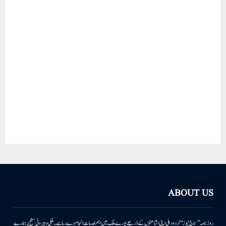
ABOUT US
روزنامہ ’’سماج نیوز‘‘ اُردو دہلی اپنی اشاعتوں کے ذریعے پورے ملک میں اہم خدمات انجام دے رہا ہے۔ ملکی وبیرونی سطح پر ہمارے