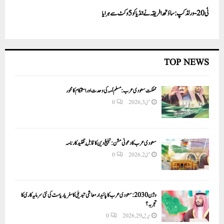
ٹی20-ورلڈ کپ: ساؤتھ افریقہ نے انڈیا کو 5وکٹ سے ہرایا
TOP NEWS
مملکت سعودی عرب: مسلم اُمہ کی وحدت اور استحکام کا محور
مئی 3, 2026
0
سعودی عرب کا دعوتی مشن: تبلیغ دین کا قابلِ تقلید کارنامہ
مئی 2, 2026
0
وژن 2030:سعودی عرب کا پائیدار معاشی تبدیلی کا سفر یا ریاست کی نئی سرمایہ کاری کا
تجربہ؟
اپریل 29, 2026
0