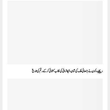
دیپکا پدوکون نے بڑھائی ملک کی شان، فیفا ٹرافی کی نقاب کشائی کر کے رقم کی تاریخ