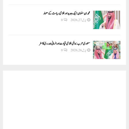
محمد بن سلمان: ایک جدید اور فلاحی ریاست کے معمار
اپریل 27, 2026
0
سعودی عرب: عالمی فلاحی قیادت اور انسانی ہمدردی کا سفر
اپریل 26, 2026
0