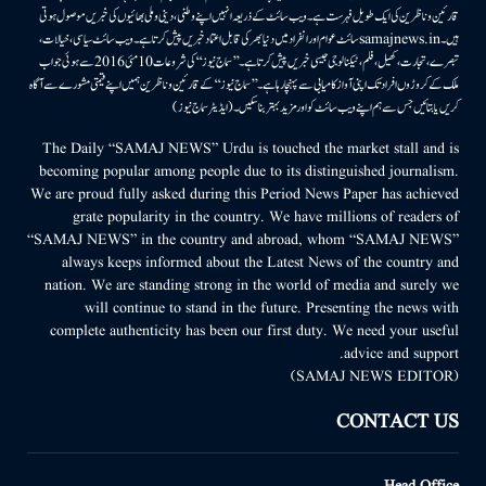
قارئین وناظرین کی ایک طویل فہرست ہے۔ ویب سائٹ کے ذریعہ انہیں اپنے وطنی، دینی وملی بھائیوں کی خبریں موصول ہوتی
ہیں۔samajnews.inسائٹ عوام اور انفراد میں دنیا بھر کی قابل اعتماد خبریں پیش کرتا ہے۔ ویب سائٹ سیاسی، خیالات،
تبصرے، تجارت، کھیل، فلم، ٹیکنالوجی جیسی خبریں پیش کرتا ہے۔ ’’سماج نیوز‘‘ کی شروعات 10مئی 2016 سے ہوئی جو اب
ملک کے کروڑوں افراد تک اپنی آواز کامیابی سے پہنچا رہا ہے۔ ’’سماج نیوز‘‘ کے قارئین وناظرین ہمیں اپنے قیمتی مشورے سے آگاہ
کریں یا بتائیں جس سے ہم اپنے ویب سائٹ کو اور مزید بہتر بناسکیں۔ (ایڈیٹر سماج نیوز)
The Daily “SAMAJ NEWS” Urdu is touched the market stall and is
becoming popular among people due to its distinguished journalism.
We are proud fully asked during this Period News Paper has achieved
grate popularity in the country. We have millions of readers of
“SAMAJ NEWS” in the country and abroad, whom “SAMAJ NEWS”
always keeps informed about the Latest News of the country and
nation. We are standing strong in the world of media and surely we
will continue to stand in the future. Presenting the news with
complete authenticity has been our first duty. We need your useful
advice and support.
(SAMAJ NEWS EDITOR)
CONTACT US