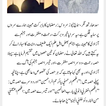
سدھارتھ نگر، سماج نیوز سروس: رمضان کا بابرکت مہینہ ہمارے سروں
پر سایہ فگن ہے،یہ سراپا خیر وبرکت،رحمت ومغفرت اور جہنم سے
آزادی کا مہینہ ہے،تاہم بعض اہلِ علم ایک ضعیف روایت کا سہارا لے کر
یہ کہتے ہیں کہ اللہ تعالی نے رمضان کو تین حصوں میں تقسیم فرمایا ہے: پہلا
حصہ رحمت، دوسرا حصہ مغفرت، اور تیسرا حصہ جہنم کی آگ سے
آزادی، اور یہ بھی کہا جاتا ہے کہ ہر حصہ کی مخصوص دعا بھی ہے، چنانچہ
پہلے حصہ میں: ’’اللهم ارحمني يا أرحم الراحمين‘‘ اور دوسرے حصہ میں:
’’اللهم اغفر لي ذنوبي يا رب العالمين‘‘ اور تیسرے حصہ میں:اللهم اعتقني
من النار وأدخلني الجنۃ‘‘ پڑھا جائے۔