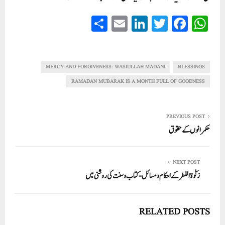
S
E
Li
T
Fa
W
ha
m
nk
wi
ce
ha
re
ail
ed
tte
bo
ts
In
r
ok
A
MERCY AND FORGIVENESS: WASIULLAH MADANI
BLESSINGS
pp
RAMADAN MUBARAK IS A MONTH FULL OF GOODNESS
PREVIOUS POST
حکمرانوں کے حقوق
NEXT POST
زکوٰۃ الفطر کے احکام ومسائل- کتاب وسنت کی روشنی میں
RELATED POSTS