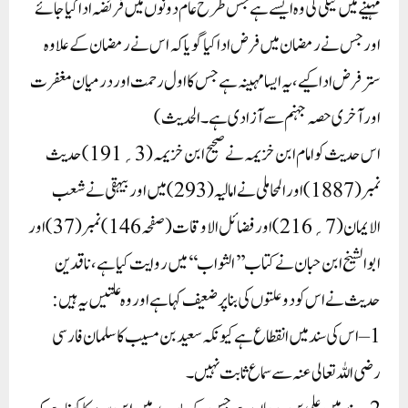
مہینے میں نیکی کی وہ ایسے ہے جس طرح عام دونوں میں فریضہ ادا کیا جائے
اور جس نے رمضان میں فرض ادا کیا گویا کہ اس نے رمضان کے علاوہ
ستر فرض ادا کیے ، یہ ایسا مہینہ ہے جس کا اول رحمت اور درمیان مغفرت
اور آخری حصہ جہنم سے آزادی ہے ۔ الحدیث)
اس حدیث کو امام ابن خزیمہ نے صحیح ابن خزیمہ ( 3 ؍ 191 ) حدیث
نمبر ( 1887 )اورالمحاملی نے امالیہ( 293 ) میں اور بیہقی نے شعب
الایمان ( 7 ؍216 )اورفضائل الاوقات( صفحہ 146 ) نمبر ( 37 ) اور
ابوالشیخ ابن حبان نے کتاب’’الثواب‘‘ میں روایت کیا ہے ، ناقدین
حدیث نےاس کودوعلتوں کی بنا پر ضعیف کہاہے اوروہ علتیں یہ ہیں :
1 – اس کی سند میں انقطاع ہے کیونکہ سعید بن مسیب کا سلمان فارسی
رضی اللہ تعالی عنہ سے سماع ثابت نہیں ۔