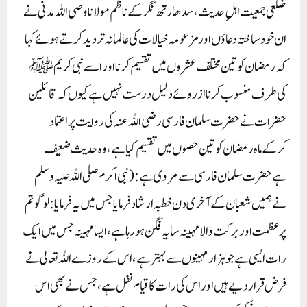
ضلعی جمعیت اہلِ حدیث، سدھارتھ نگر کے ناظم مولانا وصی اللہ مدنی نے
ان خودساختہ دعاؤں اورمزعومہ خیالات کی عالمانہ تردید کرتے ہوئے کہا
کہ رمضان کو تین مختلف عشروں میں تقسیم کرنا اور اسے نبی کریم ﷺ
کی طرف منسوب کرنا از روئے دلیل درست نہیں ہے کیوں کہ قائلین
حضرات نےحضرت سلمان فارسی رضی اللہ عنہ کی روایت پر اعتماد
کرکےماہ رمضان کو تین حصوں میں تقسیم کیا ہے، وہ حدیث ضعیف
ہےحضرت سلمان فارسی سے مروی ہے: ( نبی اکرم صلی اللہ علیہ وسلم
نے ہمیں شعبان کے آخری دن خطبہ ارشاد فرمایا جس میں یہ فرمایا : لوگو تم
پرعظمت اوربرکت والا مہینہ سایہ فگن ہورہا ہے ، ایسا مہینہ جس میں ایک
رات ایسی ہے جوہزارمہینوں سے بہتر ہے ، اس کے روزے اللہ تعالی نے
فرض قرار دیے ہیں اور اس کی رات کا قیام نفل ہے ، جس نے بھی اس