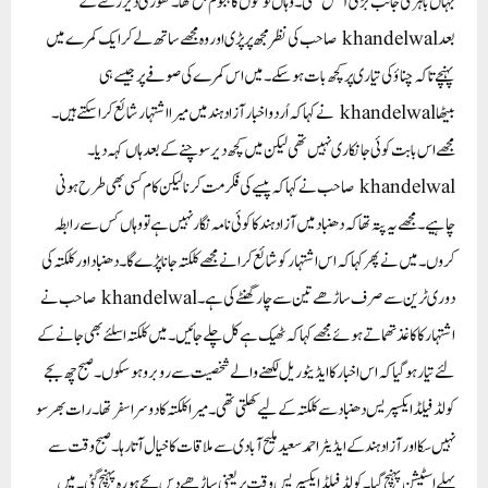
جہاں باہر کی جانب بڑی آفس تھی ۔وہاں لوگوں کا ہجوم جمع تھا ۔تھوڑی دیر رکنے کے
بعد khandelwal صاحب کی نظر مجھ پر پڑی اور وہ مجھے ساتھ لے کر ایک کمرے میں
پہنچے تاکہ چناؤ کی تیاری پر کچھ بات ہو سکے ۔میں اس کمرے کی صوفے پر جیسے ہی
بیٹھا khandelwal نے کہا کہ اُردو اخبار آزاد ہند میں میرا اشتہار شائع کرا سکتے ہیں ۔
مجھے اس بابت کوئی جانکاری نہیں تھی لیکن میں کچھ دیر سوچنے کے بعد ہاں کہہ دیا ۔
khandelwal صاحب نے کہا کہ پیسے کی فکر مت کرنا لیکن کام کسی بھی طرح ہونی
چاہیے ۔مجھے یہ پتہ تھا کہ دھنباد میں آزاد ہند کا کوئی نامہ نگار نہیں ہے تو وہاں کس سے رابطہ
کروں ۔میں نے پھر کہا کہ اس اشتہار کو شائع کرانے مجھے کلکتہ جانا پڑےگا۔دھنباد اور کلکتہ کی
دوری ٹرین سے صرف ساڑھے تین سے چار گھنٹے کی ہے ۔khandelwal صاحب نے
اشتہار کا کاغذ تھماتے ہوئے مجھے کہا کہ ٹھیک ہے کل چلے جائیں۔میں کلکتہ اسلئے بھی جانے کے
لئے تیار ہو گیا کہ اس اخبار کا ایڈیٹوریل لکھنے والے شخصیت سے رو برو ہو سکوں ۔صبح چھ بجے
کولڈ فیلڈ ایکسپریس دھنباد سے کلکتہ کے لیے کھلتی تھی ۔میرا کلکتہ کا دوسرا سفر تھا ۔رات بھر سو
نہیں سکا اور آزاد ہند کے ایڈیٹر احمد سعید ملیح آبادی سے ملاقات کا خیال آتا رہا ۔صبح وقت سے
پہلے اسٹیشن پہنچ گیا ۔کولڈ فیلڈ ایکسپریس وقت پر یعنی ساڑھے دس بجے ہورہ پہنچ گئی۔میں