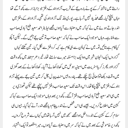
راستے میں ناشتہ کر کے پونے بارہ بجے کے قریب آزاد ہند کے دفتر جو بڑا بازار سے کچھ آگے تھا
وہاں پہنچ گیا۔ مجھے محلّہ یاد نہیں آ رہا ہے۔پوری بلڈنگ آزاد ہند کی تھی۔آزاد ہند کے دفتر میں
اندر جاتے ہوئے میں نے کہا کہ میں دھنباد سے آیا ہوں مجھے ایڈیٹر احمد سعید ملیح آبادی صاحب
سے ملنا ہے۔وہاں موجود ایک صاحب نے کہا کہ سعید صاحب تو تین بجے آئیں گے ۔لیکن آپکو
کیا کام ہے بتائیں تو۔میں نے کہا اُن سے ہی کام ہے کہہ کر دفتر سے نکل گیا ۔تین گھنٹے کہاں
گزاروں ایک انجان شہر میں وہ ایک بڑا مسئلہ میرے سامنے تھا۔خیر دھرم تللہ میں کچھ وقت
گزارا اور پھر زکریا اسٹریٹ میں امینیہ ہوٹل میں کھانا کھانے آ گیا۔کھانا کھانے کے بعد گھڑی
میں وقت دیکھا تو ڈھائی بج چکے تھے ۔پندرہ بیس منٹ پیدل چل کر میں تین بجے سے پہلے آزاد
ہند کے دفتر میں پہنچ چکا تھا ۔اس وقت تک سعید صاحب دفتر نہیں پہنچے تھے لیکن تھوڑی دیر
میں ہی احمد سعید ملیح آبادی صاحب دفتر آ گئے۔کچھ دیر بعد وہاں موجود ایک صاحب سے کہا کہ
کیبن میں اطلاع کر دیں ۔جیسے ہی اس شخص نے اندر پیغام دیا مجھے اندر آنے کہا گیا ۔جیوں ہی
سلام کرکے کیبن کے اندر داخل ہوا مجھے سمجھ میں نہیں آ رہا تھا میں کہاں سے شروع کروں ۔
کچھ دیر خاموشی کے بعد میں نے کہا کہ سر میں دھنباد سے آیا ہوں۔میرا مقصد تو ایک اشتہار