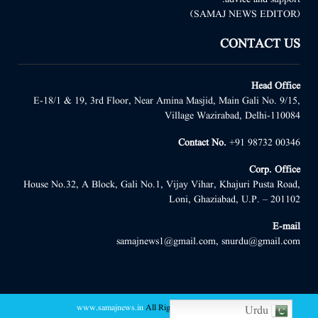
(SAMAJ NEWS EDITOR)
CONTACT US
Head Office
E-18/1 & 19, 3rd Floor, Near Amina Masjid, Main Gali No. 9/15,
Village Wazirabad, Delhi-110084
Contact No.
+91 98732 00346
Corp. Office
House No.32, A Block, Gali No.1, Vijay Vihar, Khajuri Pusta Road,
Loni, Ghaziabad, U.P. – 201102
E-mail
samajnews1@gmail.com, snurdu@gmail.com
www.samajnews.in
All Right Reserved
@2022 -
Urdu