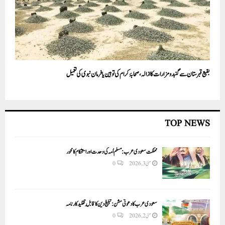
بقیع قبرستان سے گنبد ومزارات کا ازالہ، صحابۂ کرام کی توہین یا فرمان نبوی کی تعمیل
TOP NEWS
مملکت سعودی عرب: مسلم اُمہ کی وحدت اور استحکام کا محور
مئی 3, 2026
0
سعودی عرب کا دعوتی مشن: تبلیغ دین کا قابلِ تقلید کارنامہ
مئی 2, 2026
0