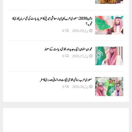
وژن 2030:سعودی عرب کا پائیدار معاشی تبدیلی کا سفر یا ریاست کی نئی سرمایہ کاری کا
تجربہ؟
اپریل 29, 2026
0
محمد بن سلمان: ایک جدید اور فلاحی ریاست کے معمار
اپریل 27, 2026
0
سعودی عرب: عالمی فلاحی قیادت اور انسانی ہمدردی کا سفر
اپریل 26, 2026
0