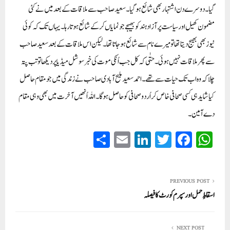
گیا۔دوسرے دن اشتہار بھی شائع ہو گیا ۔سعید صاحب سے ملاقات کے بعد میں نے کئی
مضمون کھیل اور سیاست پر آزاد ہند کو بھیجے جو نمایاں کر کے شائع ہوتا رہا۔یہاں تک کہ کوئی
نیوز بھی بھیج دیتا تھا تو میرے نام سے شائع ہو جاتا تھا ۔لیکن اس ملاقات کے بعد سعید صاحب
سے پھر ملاقات نہیں ہوئی۔حتٰی کہ کل جب اُنکی موت کی خبر سوشل میڈیا پر دیکھا تو تب پتہ
چلا کہ وہ اب تک حیات سے تھے۔احمد سعید ملیح آبادی صاحب نے زندگی میں جو مقام حاصل
کیا شاید ہی کسی صحافی خاص کر اُردو صحافی کو حاصل ہوگا ۔اللہ اُنھیں آخرت میں بھی وہی مقام
دے آمین۔
S
E
Li
T
Fa
W
ha
m
nk
wi
ce
ha
re
ail
ed
tte
bo
ts
In
r
ok
A
PREVIOUS POST
اسقاطِ حمل اور سپرم کورٹ کا فیصلہ
pp
NEXT POST