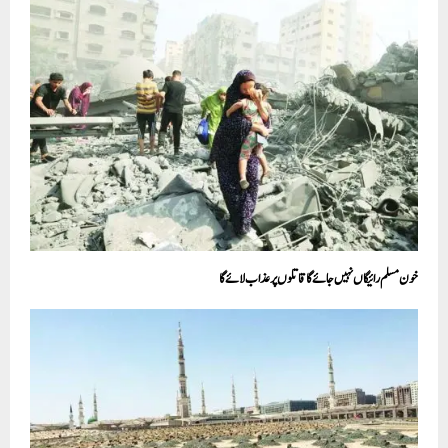
خون مسلم رائیگاں نہیں جائے گا قاتلوں پر عذاب لا ئے گا