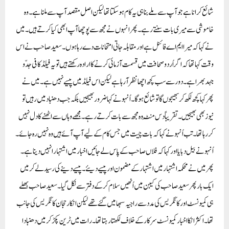
شائع کرانا ہے جو آپ سے ملے بنا ہی یہ کام ہو سکتا تھا لیکن اصل مقصد آپ سے ملنا ہے ۔وہ
خاموشی سے میری بات سنتے رہے ۔پھر انہوں نے مجھ سے پوچھا آپ ابھی کیا کرتے ہیں ۔میں
نے کہا کہ میرا ایم اے فائنل ہے اور مقابلہ جاتی امتحانات دے رہا ہوں ۔سعید صاحب نے اس
وقت کہا تھا کہ اگر اُردو صحافت میں قسمت آزمائی کرنے کا ارادہ رکھتے ہیں تو یہ فیلڈ کافی جدّو
جہد بھرا ہے۔دور سے سب کچھ اچھا نظر آ رہا ہے لیکن اس فیلڈ میں پیسے نہیں ہے۔میں نے
پھر کہا کچھ لکھ کر بھیجوں گا تو شائع ہوگا۔اُنہونے کہا ضرور بھیجیں بلکہ جب دھنباد میں رہیں تو
نیوز بھی بھیجیں ۔تقریباً دس مِنٹ وہ مجھ سے بات کرتے رہے ۔مجھے وہاں سے اٹھنے کا دل نہیں
کر رہا تھا ۔تب اُنہونے کہا کہ بات چیت میں جس کام کے لیے آپ آئے ہیں وہ نہیں رہ جائے۔
اُنہونے بیل دبایا اور کہا کہ فلاں صاحب کے پاس لے جائیں اخبار میں اشتہار انہیں دینا ہے۔
پھر میں نے محکمہ اشتہار میں اشتہار کے مضمون اور پیسے دیئے ۔پیسے دینے کی رسید لے کر میں
ایک بار پھر سعید صاحب کی کیبن میں اُنھیں سلام کر کے دفتر سے نکل گیا۔سعید صاحب بھلے
ہی کمیونسٹ اور کانگریس کی مدد سے راجیہ سبھا میں گئے تھے لیکن انکا رحجان کانگریس کی جانب
تھا۔اکثر انکا اخبار کمیونسٹ سرکار کے خلاف لکھتا رہتا تھا ۔رات میں ٹرین پکڑ کر میں دھنباد ا