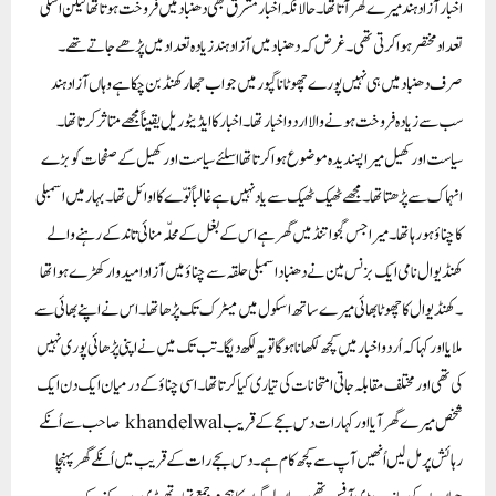
اخبار آزاد ہند میرے گھر آتا تھا ۔حالانکہ اخبار مشرق بھی دھنباد میں فروخت ہوتا تھا لیکن اسکی
تعداد مختصر ہوا کرتی تھی ۔غرض کہ دھنباد میں آزاد ہند زیادہ تعداد میں پڑھے جاتے تھے۔
صرف دھنباد میں ہی نہیں پورے چھوٹا ناگپور میں جو اب جھارکھنڈ بن چکا ہے وہاں آزاد ہند
سب سے زیادہ فروخت ہونے والا اردو اخبار تھا۔اخبار کا ایڈیٹوریل یقیناً مجھے متاثر کرتا تھا ۔
سیاست اور کھیل میرا پسندیدہ موضوع ہوا کرتا تھا اسلئے سیاست اور کھیل کے صفحات کو بڑے
انہماک سے پڑھتا تھا ۔مجھے ٹھیک ٹھیک سے یاد نہیں ہے غالباً نوّے کا اوائل تھا ۔بہار میں اسمبلی
کا چناؤ ہو رہا تھا ۔میرا جس گجواتنڈ میں گھر ہے اس کے بغل کے محلّہ منائی تاند کے رہنے والے
کھنڈیوال نامی ایک بزنس مین نے دھنباد اسمبلی حلقہ سے چناؤ میں آزاد امیدوار کھڑے ہوا تھا
۔کھنڈیوال کا چھوٹا بھائی میرے ساتھ اسکول میں میٹرک تک پڑھا تھا ۔اس نے اپنے بھائی سے
ملایا اور کہا کہ اُردو اخبار میں کچھ لکھانا ہوگا تو یہ لکھ دیگا۔تب تک میں نے اپنی پڑھائی پوری نہیں
کی تھی اور مختلف مقابلہ جاتی امتحانات کی تیاری کیا کرتا تھا ۔ اسی چناؤ کے درمیان ایک دن ایک
شخص میرے گھر آیا اور کہا رات دس بجے کے قریب khandelwal صاحب سے اُنکے
رہائش پر مل لیں اُنھیں آپ سے کچھ کام ہے ۔دس بجے رات کے قریب میں اُنکے گھر پہنچا