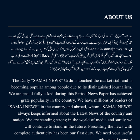
ABOUT US
روزنامہ ’’سماج نیوز‘‘ اُردو دہلی اپنی اشاعتوں کے ذریعے پورے ملک میں اہم خدمات انجام دے رہا ہے۔ ملکی وبیرونی سطح پر ہمارے
قارئین وناظرین کی ایک طویل فہرست ہے۔ ویب سائٹ کے ذریعہ انہیں اپنے وطنی، دینی وملی بھائیوں کی خبریں موصول ہوتی
ہیں۔samajnews.inسائٹ عوام اور انفراد میں دنیا بھر کی قابل اعتماد خبریں پیش کرتا ہے۔ ویب سائٹ سیاسی، خیالات،
تبصرے، تجارت، کھیل، فلم، ٹیکنالوجی جیسی خبریں پیش کرتا ہے۔ ’’سماج نیوز‘‘ کی شروعات 10مئی 2016 سے ہوئی جو اب
ملک کے کروڑوں افراد تک اپنی آواز کامیابی سے پہنچا رہا ہے۔ ’’سماج نیوز‘‘ کے قارئین وناظرین ہمیں اپنے قیمتی مشورے سے آگاہ
کریں یا بتائیں جس سے ہم اپنے ویب سائٹ کو اور مزید بہتر بناسکیں۔ (ایڈیٹر سماج نیوز)
The Daily “SAMAJ NEWS” Urdu is touched the market stall and is
becoming popular among people due to its distinguished journalism.
We are proud fully asked during this Period News Paper has achieved
grate popularity in the country. We have millions of readers of
“SAMAJ NEWS” in the country and abroad, whom “SAMAJ NEWS”
always keeps informed about the Latest News of the country and
nation. We are standing strong in the world of media and surely we
will continue to stand in the future. Presenting the news with
complete authenticity has been our first duty. We need your useful
advice and support.