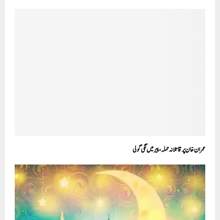
عمران خان پر قاتلانہ حملہ، پیر میں لگی گولی