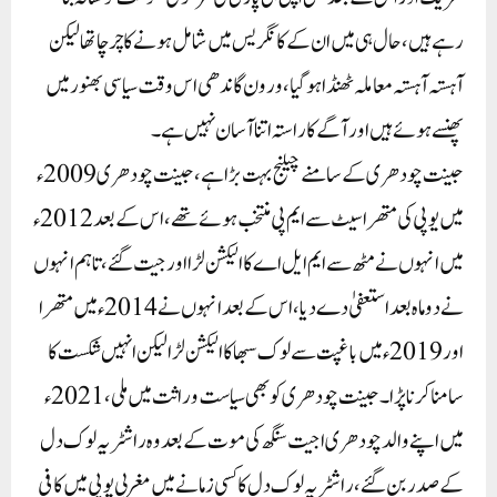
رہے ہیں ، حال ہی میں ان کے کانگریس میں شامل ہونے کا چرچا تھا لیکن
آہستہ آہستہ معاملہ ٹھنڈا ہوگیا ، ورون گاندھی اس وقت سیاسی بھنور میں
پھنسے ہوئے ہیں اور آگے کا راستہ اتنا آسان نہیں ہے۔
جینت چودھری کے سامنے چیلنج بہت بڑا ہے ، جینت چودھری 2009ء
میں یوپی کی متھرا سیٹ سے ایم پی منتخب ہوئے تھے ، اس کے بعد 2012ء
میں انہوں نے مٹھ سے ایم ایل اے کا الیکشن لڑا اور جیت گئے ، تاہم انہوں
نے دو ماہ بعد استعفیٰ دے دیا ، اس کے بعد انہوں نے 2014ء میں متھرا
اور 2019ء میں باغپت سے لوک سبھا کا الیکشن لڑا لیکن انہیں شکست کا
سامنا کرنا پڑا ۔ جینت چودھری کو بھی سیاست وراثت میں ملی ، 2021ء
میں اپنے والد چودھری اجیت سنگھ کی موت کے بعد وہ راشٹریہ لوک دل
کے صدر بن گئے ، راشٹریہ لوک دل کا کسی زمانے میں مغربی یوپی میں کافی