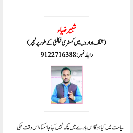
شبیر ضیاء
( مختلف اداروں میں کمسٹری فیکلٹی کے طور پر ٹیچر)
رابطہ نمبر : 9122716388
سیاست میں کیا ہوگا اس بارے میں کچھ نہیں کہا جا سکتا ، اس وقت ملکی