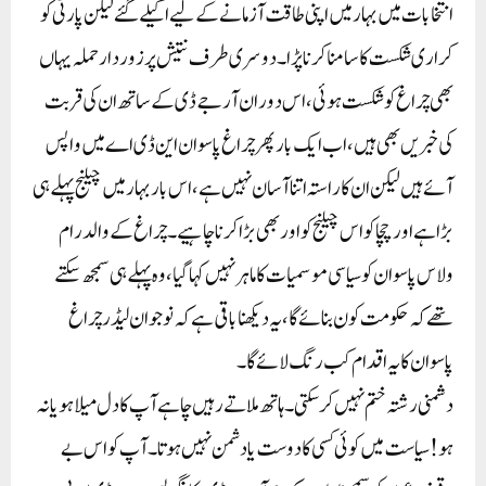
انتخابات میں بہار میں اپنی طاقت آزمانے کے لیے اکیلے گئے لیکن پارٹی کو
کراری شکست کا سامنا کرنا پڑا۔ دوسری طرف نتیش پر زور دار حملہ یہاں
بھی چراغ کو شکست ہوئی ، اس دوران آر جے ڈی کے ساتھ ان کی قربت
کی خبریں بھی ہیں ، اب ایک بار پھر چراغ پاسوان این ڈی اے میں واپس
آئے ہیں لیکن ان کا راستہ اتنا آسان نہیں ہے ، اس بار بہار میں چیلنج پہلے ہی
بڑا ہے اور چچا کو اس چیلنج کو اور بھی بڑا کرنا چاہیے ۔ چراغ کے والد رام
ولاس پاسوان کو سیاسی موسمیات کا ماہر نہیں کہا گیا ، وہ پہلے ہی سمجھ سکتے
تھے کہ حکومت کون بنائے گا ، یہ دیکھنا باقی ہے کہ نوجوان لیڈر چراغ
پاسوان کا یہ اقدام کب رنگ لائے گا۔
دشمنی رشتہ ختم نہیں کر سکتی۔ہاتھ ملاتے رہیں چاہے آپ کا دل میلا ہو یا نہ
ہو! سیاست میں کوئی کسی کا دوست یا دشمن نہیں ہوتا۔آپ کو اس بے