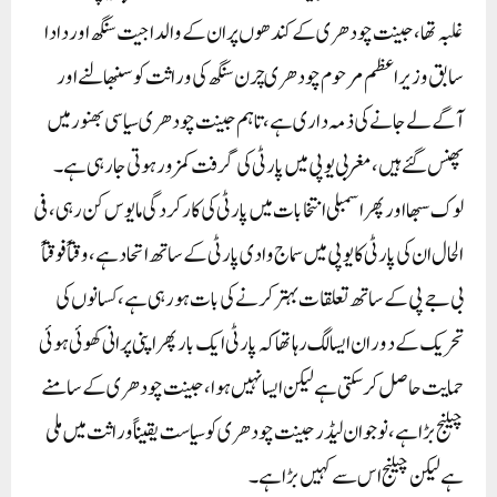
غلبہ تھا ، جینت چودھری کے کندھوں پر ان کے والد اجیت سنگھ اور دادا
سابق وزیر اعظم مرحوم چودھری چرن سنگھ کی وراثت کو سنبھالنے اور
آگے لے جانے کی ذمہ داری ہے ، تاہم جینت چودھری سیاسی بھنور میں
پھنس گئے ہیں ، مغربی یوپی میں پارٹی کی گرفت کمزور ہوتی جا رہی ہے۔
لوک سبھا اور پھر اسمبلی انتخابات میں پارٹی کی کارکردگی مایوس کن رہی ، فی
الحال ان کی پارٹی کا یوپی میں سماج وادی پارٹی کے ساتھ اتحاد ہے ، وقتاً فوقتاً
بی جے پی کے ساتھ تعلقات بہتر کرنے کی بات ہو رہی ہے ، کسانوں کی
تحریک کے دوران ایسا لگ رہا تھا کہ پارٹی ایک بار پھر اپنی پرانی کھوئی ہوئی
حمایت حاصل کر سکتی ہے لیکن ایسا نہیں ہوا ، جینت چودھری کے سامنے
چیلنج بڑا ہے ، نوجوان لیڈر جینت چودھری کو سیاست یقیناً وراثت میں ملی
ہے لیکن چیلنج اس سے کہیں بڑا ہے۔