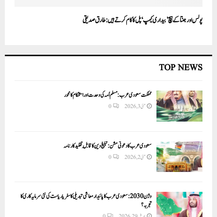
پولس اور جنتا کے بیچ ’بیداری کیمپ‘ پل کا کام کرتے ہیں:طارق صدیقی
TOP NEWS
مملکت سعودی عرب: مسلم اُمہ کی وحدت اور استحکام کا محور
مئی 3, 2026
0
سعودی عرب کا دعوتی مشن: تبلیغ دین کا قابلِ تقلید کارنامہ
مئی 2, 2026
0
وژن 2030:سعودی عرب کا پائیدار معاشی تبدیلی کا سفر یا ریاست کی نئی سرمایہ کاری کا
تجربہ؟
اپریل 29, 2026
0