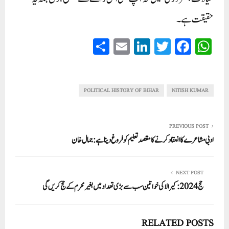
حقیقت ہے ۔
S
E
Li
T
Fa
W
ha
m
nk
wi
ce
ha
re
ail
ed
tte
bo
ts
In
r
ok
A
POLITICAL HISTORY OF BIHAR
NITISH KUMAR
pp
PREVIOUS POST
ادبی مشاعرے کا انعقاد کرنے کا مقصد تعلیم کو فروغ دینا ہے:جمال خان
NEXT POST
حج 2024: کیرالا کی خواتین سب سے بڑی تعداد میں بغیر محرم کے حج کریں گی
RELATED POSTS