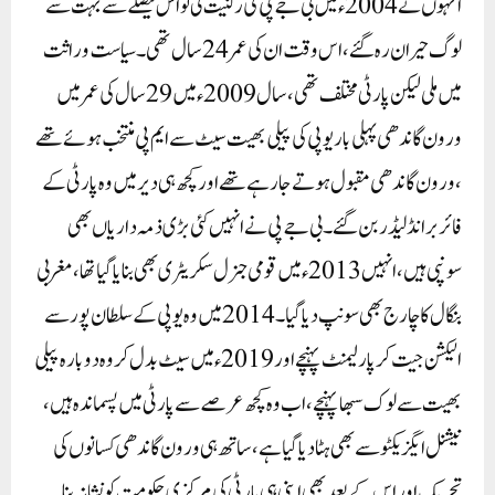
انہوں نے 2004ء میں بی جے پی کی رکنیت لی تو اس فیصلے سے بہت سے
لوگ حیران رہ گئے ، اس وقت ان کی عمر 24 سال تھی۔ سیاست وراثت
میں ملی لیکن پارٹی مختلف تھی ، سال 2009ء میں 29 سال کی عمر میں
ورون گاندھی پہلی بار یوپی کی پیلی بھیت سیٹ سے ایم پی منتخب ہوئے تھے
، ورون گاندھی مقبول ہوتے جا رہے تھے اور کچھ ہی دیر میں وہ پارٹی کے
فائر برانڈ لیڈر بن گئے۔ بی جے پی نے انہیں کئی بڑی ذمہ داریاں بھی
سونپی ہیں ، انہیں 2013ء میں قومی جنرل سکریٹری بھی بنایا گیا تھا ، مغربی
بنگال کا چارج بھی سونپ دیا گیا۔ 2014 میں وہ یوپی کے سلطان پور سے
الیکشن جیت کر پارلیمنٹ پہنچے اور 2019ء میں سیٹ بدل کر وہ دوبارہ پیلی
بھیت سے لوک سبھا پہنچے ، اب وہ کچھ عرصے سے پارٹی میں پسماندہ ہیں ،
نیشنل ایگزیکٹو سے بھی ہٹا دیا گیا ہے ، ساتھ ہی ورون گاندھی کسانوں کی
تحریک اور اس کے بعد بھی اپنی ہی پارٹی کی مرکزی حکومت کو نشانہ بنا