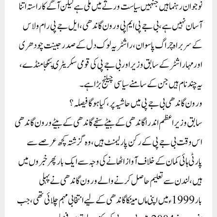
نوجوان رہنما ہیں جنہیں سیاست ورثے میں ملی ہے لیکن آگے کا راستہ اتنا
آسان نہیں ہے ، بی جے پی ایم پی ورون گاندھی ، ایل جے پی رام ولاس
کے سربراہ چراگ پاسوان ، راشٹریہ لوک دل کے صدر جینت چودھری
اور مہاراشٹر کے سابق وزیر اور بی جے پی کی قومی سکریٹری پنکجا منڈے ،
یہ چند نام ہیں جن کے سامنے سیاسی چیلنج بڑا ہے۔
ورون گاندھی بی جے پی میں حاشیہ پر ، کیا ہوگا فیصلہ؟
سابق وزیر اعظم اندرا گاندھی کے بیٹے سنجے گاندھی کے بیٹے ورون گاندھی
اس وقت بی جے پی کے رکن پارلیمنٹ ہیں ، وہ گزشتہ کچھ عرصے سے
پارٹی ہائی کمان کے خلاف آواز اٹھانے کی وجہ سے ایک بار پھر خبروں میں
ہیں ، لندن سے تعلیم حاصل کرنے والے ورون گاندھی نے پہلی
بار 1999ء میں اپنی ماں مینکا گاندھی کے لیے انتخابی مہم چلائی تھی ، جب