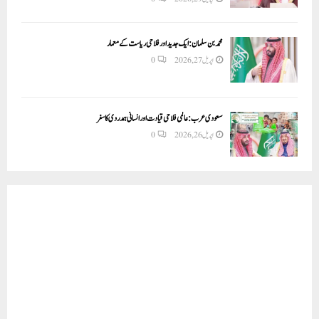
محمد بن سلمان: ایک جدید اور فلاحی ریاست کے معمار
اپریل 27, 2026
0
سعودی عرب: عالمی فلاحی قیادت اور انسانی ہمدردی کا سفر
اپریل 26, 2026
0