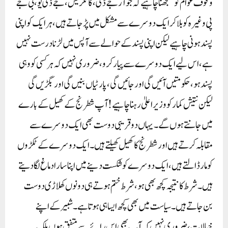
وقوف عوام کو سمجھنا چاہیے کہ جو آر جے ڈی ، کانگریس ، جے ڈی یو ، بی جے
پی وغیرہ کو بلا کر ایک دوسرے سے مشکل میں پڑ جاتے ہیں ، ہر ایک کو اپنی
پسند ہونی چاہیے لیکن اپنی پسند کے حوالے سے آپس میں لڑنا درست نہیں
ہے ، اس لیے ایک دوسرے سے پیار کرو ، ضروری نہیں کہ ہر کسی کو وہی
پسند ہو ، حکومتیں آئیں گی اور جائیں گی ، پارٹیاں بنیں گی اور بگڑیں گی
لیکن نتیش کمار کو وزیر اعلیٰ رہنا چاہیے!آپ شطرنج کے کھیل کے بارے
میں جانتے ہوں گے ۔یہاں دو قریبی دوست بھی ایک دوسرے سے
مقابلہ کرتے ہیں اور شطرنج کا کھیل کھیلتے ہیں۔ ایک دوسرے کے ٹکڑوں
کو مار ڈالتے ہیں ، ایک دوسرے کو شکست دینے میں اپنا سارا دماغ لگا دیتے
ہیں۔ شرط کا نتیجہ کچھ بھی ہو، شرط ختم ہوتے ہی دونوں کھلاڑی دوست
بن جاتے ہیں۔سیاست میں بھی کچھ ایسا ہی ہوتا ہے۔ شبیر کے اپنے
خیالات ، ضروری نہیں کہ آپ بھی اس رائے سے متفق ہوں بلکہ یہ