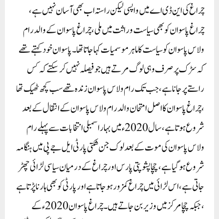
چراغ کی این ڈی اے میں واپسی لیکن راستہ اب بھی آسان نہیں ہے ،
چراغ پاسوان کو بھی سیاست وراثت میں ملی ، چراغ پاسوان کے والد رام
ولاس پاسوان کو سیاست کا ماہر موسمیات کہا جاتا تھا۔ پاسوان خود کہتے تھے
کہ سڑک پر صرف وہی لوگ مرتے ہیں جو فیصلہ نہیں کر سکتے کہ کس
راستے پر جانا ہے ، جب تک رام ولاس پاسوان زندہ تھے سب کچھ ٹھیک تھا
، چراغ پاسوان کا اصل امتحان والد رام ولاس پاسوان کے انتقال کے بعد
شروع ہوتا ہے ، سال 2020ء میں بہار اسمبلی انتخابات سے پہلے رام
ولاس پاسوان کی موت کے بعد لوک جن شکتی پارٹی ایل جے پی میں ہنگامہ
شروع ہو گیا ہے ، چچا پشوپتی پارس اور چراغ کے درمیان سیاسی لڑائی چھڑ
جاتی ہے ، اس لڑائی میں چراغ کمزور ہو جاتا ہے اور پارٹی کو بھی ہارنا پڑتا ہے
، جبکہ چچا مرکز میں وزیر بن جاتے ہیں۔ چراغ پاسوان 2020ء کے