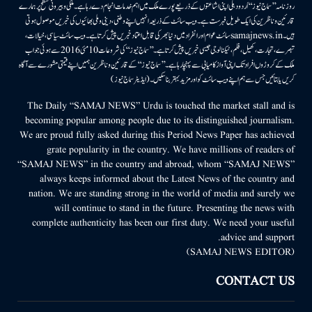
روزنامہ ’’سماج نیوز‘‘ اُردو دہلی اپنی اشاعتوں کے ذریعے پورے ملک میں اہم خدمات انجام دے رہا ہے۔ ملکی وبیرونی سطح پر ہمارے
قارئین وناظرین کی ایک طویل فہرست ہے۔ ویب سائٹ کے ذریعہ انہیں اپنے وطنی، دینی وملی بھائیوں کی خبریں موصول ہوتی
ہیں۔samajnews.inسائٹ عوام اور انفراد میں دنیا بھر کی قابل اعتماد خبریں پیش کرتا ہے۔ ویب سائٹ سیاسی، خیالات،
تبصرے، تجارت، کھیل، فلم، ٹیکنالوجی جیسی خبریں پیش کرتا ہے۔ ’’سماج نیوز‘‘ کی شروعات 10مئی 2016 سے ہوئی جو اب
ملک کے کروڑوں افراد تک اپنی آواز کامیابی سے پہنچا رہا ہے۔ ’’سماج نیوز‘‘ کے قارئین وناظرین ہمیں اپنے قیمتی مشورے سے آگاہ
کریں یا بتائیں جس سے ہم اپنے ویب سائٹ کو اور مزید بہتر بناسکیں۔ (ایڈیٹر سماج نیوز)
The Daily “SAMAJ NEWS” Urdu is touched the market stall and is
becoming popular among people due to its distinguished journalism.
We are proud fully asked during this Period News Paper has achieved
grate popularity in the country. We have millions of readers of
“SAMAJ NEWS” in the country and abroad, whom “SAMAJ NEWS”
always keeps informed about the Latest News of the country and
nation. We are standing strong in the world of media and surely we
will continue to stand in the future. Presenting the news with
complete authenticity has been our first duty. We need your useful
advice and support.
(SAMAJ NEWS EDITOR)
CONTACT US