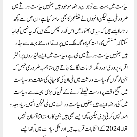
سیاست میں بہت سے نوجوان رہنما موجود ہیں جنہیں سیاست ورثے میں
ضرور ملی ہے لیکن انہوں نے چیلنجز کا بھی سامنا کیا ہے ، ان میں سے کچھ
رہنما ایسے ہیں کہ سیاسی بھنور میں اس قدر پھنس گئے ہیں کہ یہ نہیں کہا جا
سکتا کہ مستقبل کا راستہ کیا ہو گا۔ ملک میں پرانے اور نئے بہت سے لیڈر
ہیں جنہیں سیاست ورثے میں ملی ہے ، سیاست میں ایسے لیڈروں پر اکثر
اقرباء پروری اور دیگر الزامات لگائے جاتے ہیں ، تاہم یہ ضروری نہیں کہ
جن لوگوں کو سیاست وراثت میں ملی ان کی کامیابی کی ضمانت ہو ، سیاست
میں صحیح وقت پر درست فیصلے کرنے کے فن کی بڑی اہمیت ہے ، سیاست
میں کئی رہنما ایسے ہیں جنہیں سیاست وراثت میں ملی لیکن انہیں زیادہ جدو
جہد نہیں کرنی پڑی لیکن کچھ ایسے بھی ہیں جن کا راستہ اتنا آسان نہیں
تھا۔ 2024 کے انتخابات قریب ہیں اور ملکی سیاست میں کچھ ایسے