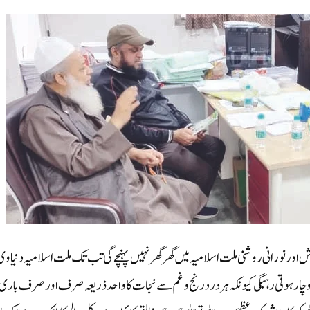
ش اور نورانی روشنی ملت اسلامیہ میں گھر گھر نہیں پہنچے گی تب تک ملت اسلامیہ دنیاوی
چار ہوتی رہیگی کیونکہ ہر درد رنج وغم سے نجات کا واحد ذریعہ صرف اور صرف باری