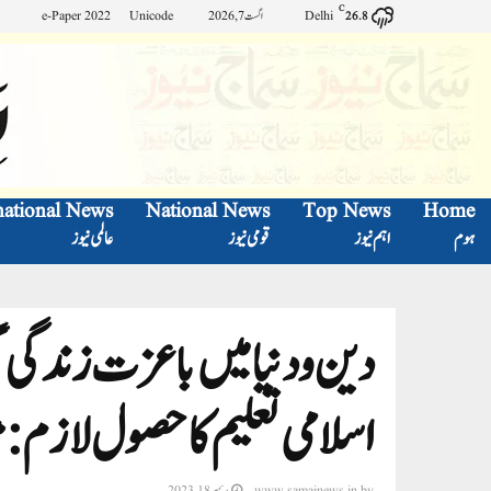
C
Delhi
اگست 7, 2026
Unicode
e-Paper 2022
26.8
national News
National News
Top News
Home
ہوم
اہم نیوز
قومی نیوز
عالمی نیوز
دین و دنیا میں باعزت زندگی 
اسلامی تعلیم کا حصول لازم:مو
by
www.samajnews.in
دسمبر 18, 2023