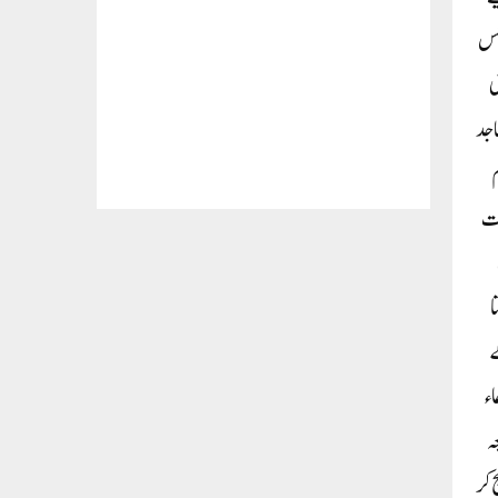
 جس
ی
اجد
م
وت
ا
ے
اء
ہ
 کر