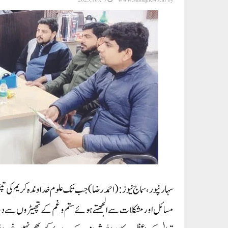
سہارنپور،سماج نیوز : (احمد رضا) جب تک علوم خدا وندہ کریم کی تپ
مسائل اور مشکلات سے الجھتے ہوئے ستم و غم کے تھپیڑوں سے دو 