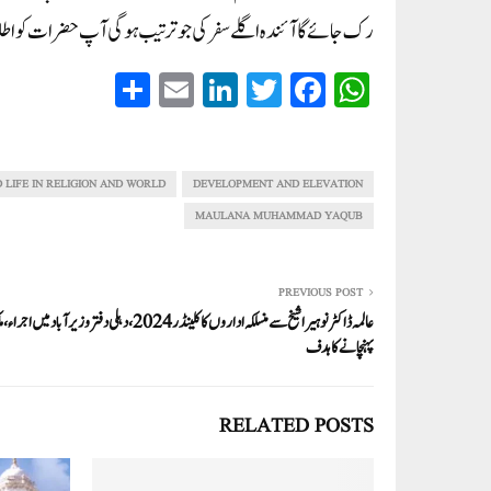
رک جائے گا آئندہ اگلے سفر کی جو ترتیب ہوگی آپ حضرات کو اطل
S
E
Li
T
Fa
W
ha
m
nk
wi
ce
ha
re
ail
ed
tte
bo
ts
In
r
ok
A
D LIFE IN RELIGION AND WORLD
DEVELOPMENT AND ELEVATION
pp
MAULANA MUHAMMAD YAQUB
PREVIOUS POST
عالمہ ڈاکٹر نوہیرا شیخ سے منسلکہ اداروں کا کلینڈر 2024،دہلی دفتر وزیر ا
پہنچانے کا ہدف
RELATED POSTS