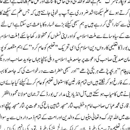
کو پکارنا شرک عظیم ہے اللہ تو اللہ ہی وہی خالق کائنات اور کل عالم کا مالک ہے اسکے عل
ام کرتے ہوئے علم سیکھنا اشد ضروری ہے آپ بہ خوبی جانتے ہیں کہ جس علم کے سیکھنے کا
عالیٰ سے کنار ا کشی کر رہے ہیں یہ ہم سبھی کیلئے بڑے خسارہ کا باعث بن سکتا ہے اس لئے
لت کے سیاہ سائے سے ملت اسلامیہ کو اور اپنی نسلوں کو محفوظ رکھا جا سکے! ملت اسلامیہ
بورڈ کا تعلیمی کارواں دین اسلام کی اسی تحریک "تعلیم کو عام کرو”کے اہم مقصد کو پور
ضان صدیقی صاحب کی دعوت پر جامعہ ملیہ اسلامیہ دہلی پہنچا جہاں جاوید صاحب اور دیگ
دی پیغام” ہر بچہ پڑھے ہر بچی پڑھے” اور سبھی حضرات سے درخواست کی کہ جامعہ کا ب
 فارغ ہوکر نکلتے ہیں ان تمام فارغین کا استعمال تعلیم کو عام کرنے کیلئے کیا جائے ان
انے میں کامیاب ہو سکتے ہیں آل انڈیا دینی مدارس بورڈ کے ترجمان مولانا محمود الظفر
ری محمد عباس صاحب امام و خطیب نثار مسجد شاہین باغ کی دعوت پر نثار مسجد پہنچے اور
یں اللہ تبارک وتعالیٰ بیٹیوں کے والدین اور امت کے تمام ذمہ داروں سے یہ‌ سوا
ن کی تعلیم و تربیت کی طرف ان کے نیک صالح بننے کی طرف توجہ کی یا نہیں کی اس لی