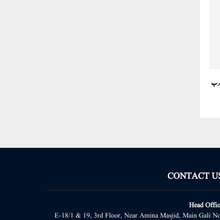
CONTACT U
Head Offic
E-18/1 & 19, 3rd Floor, Near Amina Masjid, Main Gali No