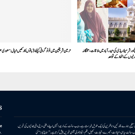
یخ اور شرمیلا ریڈی کی حیدر آباد میں ملاقات، تلنگانہ
حرمین شریفین میں فوٹو گرافی کیلئے 3 باتوں کا رکھیں خیال: سعودی عرب
پارٹیوں کے اتحاد کے قواعد
S
ونی سطح پر ہمارے قارئین وناظرین کی ایک طویل فہرست ہے۔ ویب سائٹ کے ذریعہ انہیں اپنے وطنی، دینی وملی بھائیوں کی خبریں
e
بریں پیش کرتا ہے۔ ویب سائٹ سیاسی، خیالات، تبصرے، تجارت، کھیل، فلم، ٹیکنالوجی جیسی خبریں پیش کرتا ہے۔ ’’سماج نیوز‘‘ کی
.