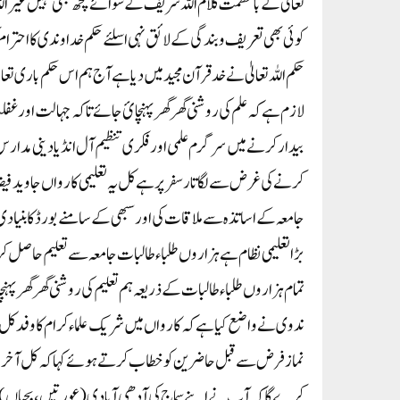
تعالیٰ کے با عظمت کلام اللہ شریف کے سوائے کچھ بھی نہیں غیر اللہ 
کوئی بھی تعریف و بندگی کے لا ئق نہی اسلئے حکم خدا وند ی کا احتر
حکم اللہ تعالیٰ نے خد قرآن مجید میں دیا ہے آج ہم اس حکم باری ت
لازم ہے کہ علم کی روشنی گھر گھر پہنچا ئ جائے تاکہ جہالت اور غف
بیدار کرنے میں سرگرم علمی اور فکری تنظیم آل انڈیا دینی مدارس 
کرنے کی غرض سے لگاتار سفر پر ہے کل یہ تعلیمی کارواں جاوید فی
جامعہ کے اساتذہ سے ملاقات کی اور سبھی کے سامنے بورڈ کا بنیا
بڑا تعلیمی نظام ہے ہزاروں طلباء طالبات جامعہ سے تعلیم حاصل کرکے
تمام ہزاروں طلباء طالبات کے ذریعہ ہم تعلیم کی روشنی گھر گھر پہنچ
ندوی نے واضع کیا ہے کہ کارواں میں شریک علماء کرام کا وفد کل قا
نماز فرض سے قبل حاضرین کو خطاب کرتے ہوئے کہا کہ کل آخرت م
کرے گا کہ آپ نے اپنے سماج‌ کی آدھی آبادی(عورتیں،بچیاں) ا