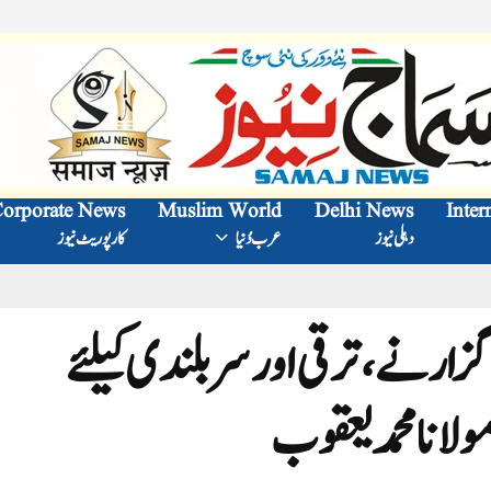
orporate News
Muslim World
Delhi News
Inter
دہلی نیوز
عرب دُنیا
کارپوریٹ نیوز
گزارنے،ترقی اور سربلندی کیلئے
لانا محمد یعقوب