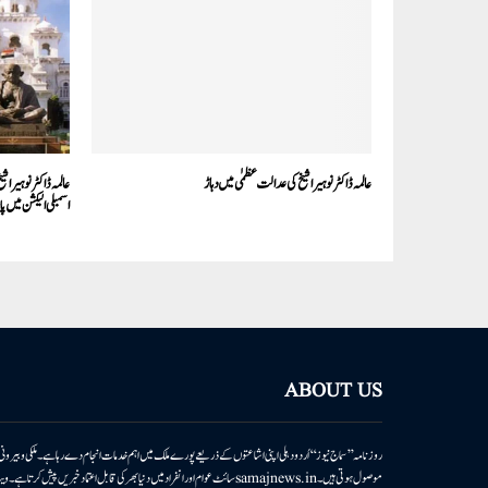
عالمہ ڈاکٹر نوہیرا شیخ کی عدالت عظمٰی میں دہاڑ
عالمہ ڈاکٹر نوہیرا ش
اسمبلی الیکشن میں 
ABOUT US
روزنامہ ’’سماج نیوز‘‘ اُردو دہلی اپنی اشاعتوں کے ذریعے پورے ملک میں اہم خدمات انجام دے رہا ہے۔ ملکی وبیر
موصول ہوتی ہیں۔samajnews.inسائٹ عوام اور انفراد میں دنیا بھر کی قابل اعتماد خ