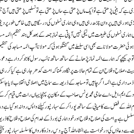
ری ہے کہ بیٹی پڑھتی ہے تو ایک ماں پڑھتی ہے،ماں پڑھتی ہے تو نسلیں پڑھتی ہیں آج
بڑی ہو رہی ہیں پروان چڑھ رہی ہیں وہی ہماری نسلوں کی درسگاہیں ہیں خاص طور پر دین
ماری نسلوں کی طبیعت میں نیکی نہیں آپاتی ہے نمازِ جمعہ کے بعد کل ہند تنظیم ائمہ مس
ی حضرت مولانا سے بھی اسی سلسلے میں گفتگو ہوئی کہ مولانا آپ ائمہ مساجد کی تنظی
جہ کیجیے کہ ہمارے ائمہ نماز پڑھانے کے ساتھ ساتھ نائب رسول کا جو کردار ہے دع
و تربیت، صلاح و فلاح ان کے تمام حالات پر نگاہ رکھنا کہ امت کدھر جا رہی ہے کیا کر رہی
مہ داری ہے ائمہ اگر چاہیں تو مساجد کے ذریعہ سے سماج میں اصلاحی انقلاب لایا جاسکت
باد کے ایم،ایل،اے حاجی محمد یونس صاحب کے مکان پر پہنچا یہاں رات میں قیام کرک
سماجی، دینی پروگرام اللہ کے فضل سے کامیابی کے ساتھ پورا کرکے سہارنپور کیلئے واپس روانہ ہو گیا ہے دع
ہد مسلسل ہے یہ امت کی صلاح و فلاح اور خود ہماری بورڈ کے خدام کی صلاح و فلاح کا‌ ذریع
 سے دعاؤں کی درخواست ہے انشاءاللہ آج یہ دس روزہ کارواں کا سلسلہ سہارنپور پہنچ