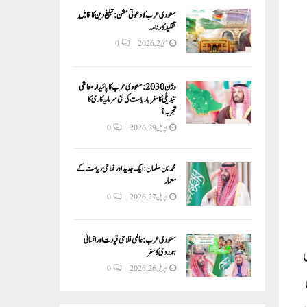
سعودی عرب کا دعوتی مشن: تبلیغ دین کا قابلِ
تقلید کارنامہ
مئی 2, 2026
0
وژن 2030:سعودی عرب کا پائیدار معاشی
تبدیلی کا سفر یا ریاست کی نئی سرمایہ کاری کا
تجربہ؟
اپریل 29, 2026
0
محمد بن سلمان: ایک جدید اور فلاحی ریاست کے
معمار
اپریل 27, 2026
0
سعودی عرب: عالمی فلاحی قیادت اور انسانی
ہمدردی کا سفر
اپریل 26, 2026
0