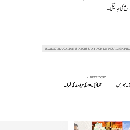
اع کی جائیگی۔
ISLAMIC EDUCATION IS NECESSARY FOR LIVING A DIGNIFIE
NEXT POST
ٓباد میں اجراء ، ملک بھر میں
آؤ! ایک الله کی عبادت کی طرف