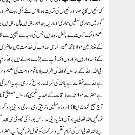
کہ بچیوں کا پڑھنا اور بچیوں کی تربیت ہونا اس لئے بھی بہت ضرو
گود میں ہماری نسلیں ہماری اولادیں پیدا ہو رہی ہیں پل رہی ہیں 
تعلیم و نیک تربیت سے بالکل نا بلد ہیں جس کی وجہ سے بچپن سے ہی ہ
کے چیئرمین مولانا محمد عمیر الیاسی صاحب کی خدمت میں حاضری ہوئ
کے ذمہ دار ہیں ہزاروں ائمہ آپ سے جڑے ہوئے ہیں براہ کرم تو
الی اللہ، اللہ کے بندوں کو اللہ کی طرف بلانا قوم و امت کی تعلیم 
ہے اللہ سے غفلت ہے یا اللہ کی طرف رجوع کر رہی ہے یہ ائمہ کی ذ
ہے حضرت مولانا سے ملاقات کے بعد یہ تعلیمی کارواں مصطفیٰ آ
آج صبح الحمدللہ اپنا 10 روزہ تعلیمی،تربیتی، ملی، 
فرمائیں اللہ تعالی یہ جو آل انڈیا دینی مدارس بورڈ کی چھوٹی سی ج
بنے اللہ تعالی اس کی تمام نقل وحرکت کو قبول فرمائیں آپ حضرات