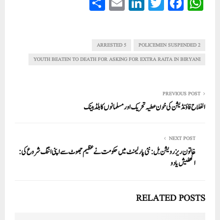
S
E
Li
T
Fa
W
ha
m
nk
wi
ce
ha
re
ail
ed
tte
bo
ts
In
r
ok
A
5 ARRESTED
2 POLICEMEN SUSPENDED
pp
YOUTH BEATEN TO DEATH FOR ASKING FOR EXTRA RAITA IN BIRYANI
PREVIOUS POST
الفلاح فاؤنڈیشن کی خون عطیہ تحریک اور مسلمانوں کا بلڈ بینک
NEXT POST
خاتون ریزرویشن بل: نئی پارلیمنٹ میں حکومت نے عظیم جھوٹ سے اپنی اننگ شروع کی:
اکھلیش یادو
RELATED POSTS