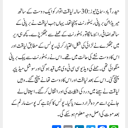
حیدرآباد، سماج نیوز: 30 سالہ لیاقت اتوار کو ایک دوست کے ساتھ
میریڈیئن بریانی ریسٹورنٹ پہنچا تھا۔ یہاں جب لیاقت نے بریانی کے
ساتھ اضافی رائتہ مانگا تو ریسٹورنٹ کے عملے سے جھگڑ پڑے۔ کچھ ہی دیر
میں جھگڑے نے لڑائی کی شکل اختیار کر لی۔ پولس کے مطابق لیاقت اور
اس کا دوست نشے کی حالت میں تھے۔ اس نے ریسٹورنٹ سے پیک بریانی
منگوائی تھی۔ حملے کی ویڈیو سی سی ٹی وی میں قید ہوگئی اور سوشل میڈیا پر
پہنچ گئی۔ اس کے بعد لیاقت اور اس کا دوست تھانے پہنچ گئے۔ وہیں
لیاقت نے سینے میں درد کی شکایت کی اور انتقال کر گئے۔ اسپتال لے
جانے پر اسے مردہ قرار دے دیا گیا۔ پولس کا کہنا ہے کہ پوسٹ مارٹم کے
بعد موت کی اصل وجہ معلوم ہوسکے گی۔