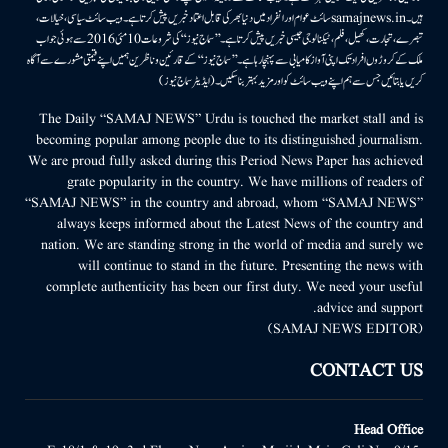
ہیں۔samajnews.inسائٹ عوام اور انفراد میں دنیا بھر کی قابل اعتماد خبریں پیش کرتا ہے۔ ویب سائٹ سیاسی، خیالات،
تبصرے، تجارت، کھیل، فلم، ٹیکنالوجی جیسی خبریں پیش کرتا ہے۔ ’’سماج نیوز‘‘ کی شروعات 10مئی 2016 سے ہوئی جو اب
ملک کے کروڑوں افراد تک اپنی آواز کامیابی سے پہنچا رہا ہے۔ ’’سماج نیوز‘‘ کے قارئین وناظرین ہمیں اپنے قیمتی مشورے سے آگاہ
کریں یا بتائیں جس سے ہم اپنے ویب سائٹ کو اور مزید بہتر بناسکیں۔ (ایڈیٹر سماج نیوز)
The Daily “SAMAJ NEWS” Urdu is touched the market stall and is
becoming popular among people due to its distinguished journalism.
We are proud fully asked during this Period News Paper has achieved
grate popularity in the country. We have millions of readers of
“SAMAJ NEWS” in the country and abroad, whom “SAMAJ NEWS”
always keeps informed about the Latest News of the country and
nation. We are standing strong in the world of media and surely we
will continue to stand in the future. Presenting the news with
complete authenticity has been our first duty. We need your useful
advice and support.
(SAMAJ NEWS EDITOR)
CONTACT US
Head Office