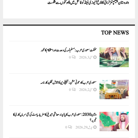
ہندوستان چیمپئنز ٹرافی کا فاتح! نیوزی لینڈ کو فائنل میں 4 وکٹوں سے شکست
TOP NEWS
مملکت سعودی عرب: مسلم اُمہ کی وحدت اور استحکام کا محور
مئی 3, 2026
0
سعودی عرب کا دعوتی مشن: تبلیغ دین کا قابلِ تقلید کارنامہ
مئی 2, 2026
0
وژن 2030:سعودی عرب کا پائیدار معاشی تبدیلی کا سفر یا ریاست کی نئی سرمایہ کاری کا
تجربہ؟
اپریل 29, 2026
0