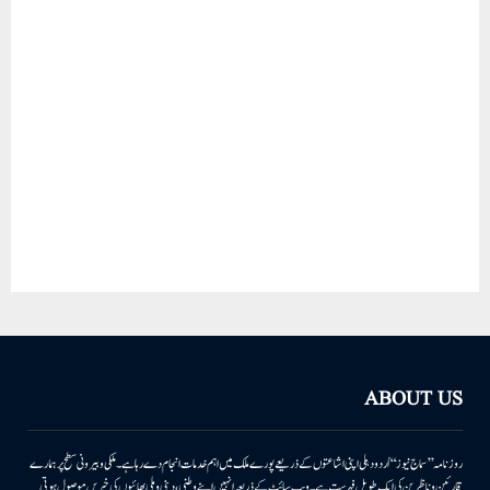
ABOUT US
روزنامہ ’’سماج نیوز‘‘ اُردو دہلی اپنی اشاعتوں کے ذریعے پورے ملک میں اہم خدمات انجام دے رہا ہے۔ ملکی وبیرونی سطح پر ہمارے
قارئین وناظرین کی ایک طویل فہرست ہے۔ ویب سائٹ کے ذریعہ انہیں اپنے وطنی، دینی وملی بھائیوں کی خبریں موصول ہوتی