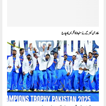
ملکارجن کھڑگے نے سنبھالا کانگریس کا چارج