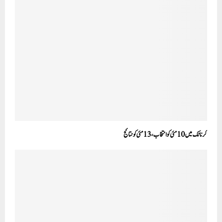
کرناٹک میں10مئی کوانتخاب، 13 مئی کو نتائج