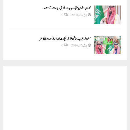
محمد بن سلمان: ایک جدید اور فلاحی ریاست کے معمار
اپریل 27, 2026
0
سعودی عرب: عالمی فلاحی قیادت اور انسانی ہمدردی کا سفر
اپریل 26, 2026
0