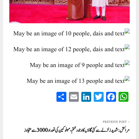
S
E
Li
T
Fa
W
ha
m
nk
wi
ce
ha
re
ail
ed
tte
bo
ts
In
r
ok
A
PREVIOUS POST
مراکش: شدید زلزلے سے کئی گاؤں کا وجود ختم، مہلوکین کی تعداد3000 سے متجاوز
pp