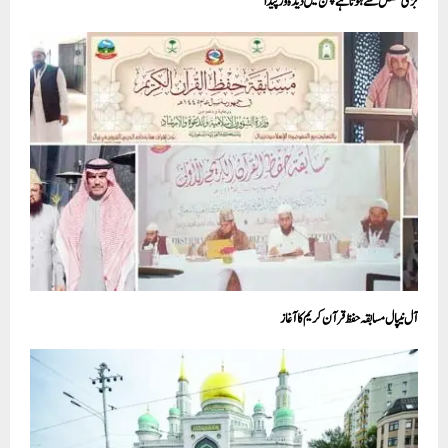
بڑی مشکل سے ہوتا ہے چمن میں دیدہ ور پیدا
آل نیپال مسابقہ حفظ قرآن کریم کا آغاز