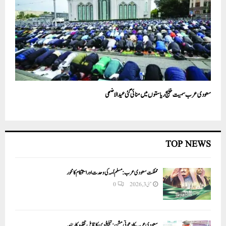
سعودی عرب سمیت خلیج ریاستوں میں منائی گئی عید الاضحی
TOP NEWS
مملکت سعودی عرب: مسلم اُمہ کی وحدت اور استحکام کا محور
مئی 3, 2026
0
سعودی عرب کا دعوتی مشن: تبلیغ دین کا قابلِ تقلید کارنامہ