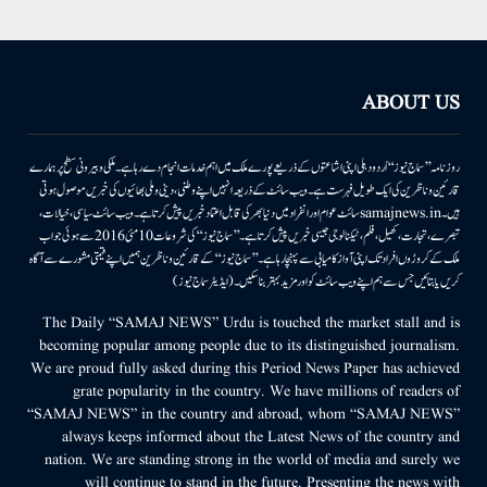
ABOUT US
روزنامہ ’’سماج نیوز‘‘ اُردو دہلی اپنی اشاعتوں کے ذریعے پورے ملک میں اہم خدمات انجام دے رہا ہے۔ ملکی وبیرونی سطح پر ہمارے
قارئین وناظرین کی ایک طویل فہرست ہے۔ ویب سائٹ کے ذریعہ انہیں اپنے وطنی، دینی وملی بھائیوں کی خبریں موصول ہوتی
ہیں۔samajnews.inسائٹ عوام اور انفراد میں دنیا بھر کی قابل اعتماد خبریں پیش کرتا ہے۔ ویب سائٹ سیاسی، خیالات،
تبصرے، تجارت، کھیل، فلم، ٹیکنالوجی جیسی خبریں پیش کرتا ہے۔ ’’سماج نیوز‘‘ کی شروعات 10مئی 2016 سے ہوئی جو اب
ملک کے کروڑوں افراد تک اپنی آواز کامیابی سے پہنچا رہا ہے۔ ’’سماج نیوز‘‘ کے قارئین وناظرین ہمیں اپنے قیمتی مشورے سے آگاہ
کریں یا بتائیں جس سے ہم اپنے ویب سائٹ کو اور مزید بہتر بناسکیں۔ (ایڈیٹر سماج نیوز)
The Daily “SAMAJ NEWS” Urdu is touched the market stall and is
becoming popular among people due to its distinguished journalism.
We are proud fully asked during this Period News Paper has achieved
grate popularity in the country. We have millions of readers of
“SAMAJ NEWS” in the country and abroad, whom “SAMAJ NEWS”
always keeps informed about the Latest News of the country and
nation. We are standing strong in the world of media and surely we
will continue to stand in the future. Presenting the news with