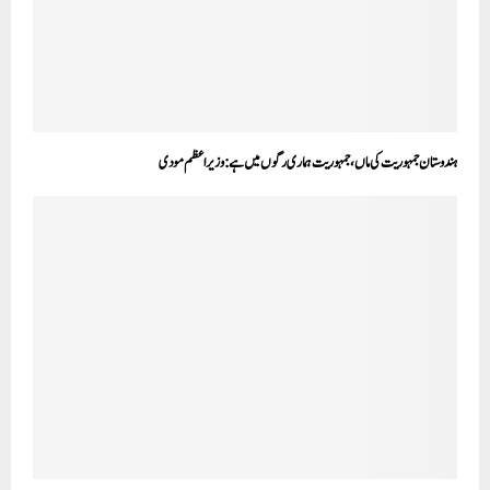
ہندوستان جمہوریت کی ماں، جمہوریت ہماری رگوں میں ہے: وزیر اعظم مودی