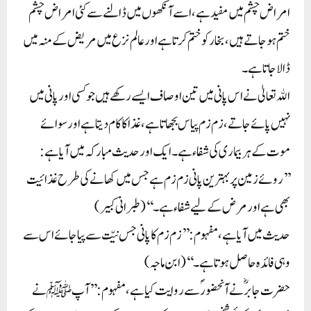
امراض چشم میں مفید ہے، اسے آنکھوں میں ڈالنے سے کئی امراض چشم
ختم ہو جاتے ہیں، بخار کو ختم کرتا ہے اور عالم نزع میں مریض کے منہ میں
ڈالا جاتا ہے۔
اﷲ تعالیٰ نے اس پانی میں تین اوصاف ایسے رکھے ہیں جو کسی اور پانی میں
نہیں پائے جاتے، زم زم پیاس بجھاتا ہے، غذا کا کام دیتا ہے اور سوائے
موت کے ہر بیماری کی شفاء ہے۔ ایک اور حدیث مبارکہ میں آیا ہے:
’’روئے زمین پر بہترین پانی زم زم ہے جس میں کھانے کی طرح غذائیت
بھی ہے اور مرض کے لیے شفاء ہے۔‘‘ (طبرانی کبیر)
حدیث میں آیا ہے، مفہوم: ’’زم زم کا پانی جس نیّت سے پیا جائے اس سے
وہی فائدہ حاصل ہوتا ہے۔‘‘ (ابن ماجہ)
حضرت جابرؓ نے آنحضورؐ سے روایت کیا ہے، مفہوم: ’’آپ ﷺ نے