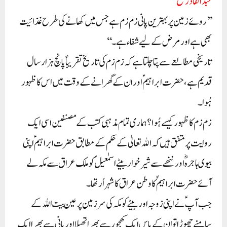
عبد القادر شیخ
’’روئے زمین پر بہترین پانی زم زم ہے جس میں کھانے کی طرح غذائیت
بھی ہے اور مرض کے لیے شفاء ہے۔‘‘
تاریخی مطالعے سے پتا چلتا ہے کہ زم زم کی تاریخ تقریباً پانچ ہزار سال
قدیم ہے، حضرت ابراہیم ؑ اور ان کے گھرانے کے وقت میں اس کا ظہور
ہُوا۔
زم زم کا ظہور کیسے ہُوا ؟ ہماری تمام مذہبی کتب کے مصنفین اسی ایک
روایت پر متفق ہیں کہ اﷲ تعالیٰ کے حکم کے مطابق حضرت ابراہیم ؑ اپنی
بیوی ہاجرہؓ اور ننھے سے شیر خوار بیٹے اسمٰعیلؑ کو ملک عراق سے مکہ لے
آئے حضرت ابراہیمؑ کا وطن عراق کا شہر اُر تھا۔
جب آپؑ نے اپنی زوجہ اور بیٹے کو مکہ کی سرزمین پر عین بیت اﷲ کے
سامنے چھوڑا تو ان کے پاس ایک کھجور سے بھرا تھیلا اور پانی سے بھرا ایک