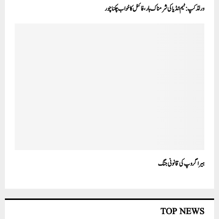
ورلڈ کپ: ٹیم انڈیا کی شرمناک ہار، فائنل کا خواب چکناچور
ہیراگروپ کی قانونی جنگ
TOP NEWS