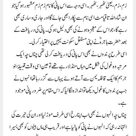
زم، زم، یعنی ٹھہر، ٹھہر۔ اسی وجہ سے اس پانی کا نام زم زم مشہور ہوگیا جو
ان شاء اﷲ تا قیامت اسی نام سے پکارا بھی جائے گا اور جاری و ساری بھی
رہے گا، جو اس کے معجزہ ہونے کی بھی دلیل ہوگی۔ پانی کی دریافت کے
بعد حضرت ہاجرہؓ نے اپنی مستقل سکونت یہیں پر اختیار کرلی۔
اسی طرح پرندوں نے بھی اس پانی کی دریافت کرلی تھی چناں چہ ایک
مرتبہ وہ غول کی شکل میں وہاں منڈ لا رہے تھے تو عین اسی وقت قبیلۂ بنو
جرہم کا ایک قافلہ یمن سے آتے ہوئے یہاں سے گزر رہا تھا انہوں نے
جب پرندوں کا غول دیکھا تو اندازہ لگا لیا کہ اس مقام پر ضرور پانی موجود
ہے۔
چناں چہ انہوں نے بھی اب اپنا رخ اسی طرف موڑ لیا اور ان کی حیرت کی
انتہا نہ رہی کہ انہوں نے پانی کو پا لیا ہے اور قریب ہی ماں بیٹوں کو بھی بسیرا