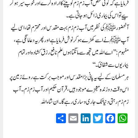
فرمایا ہے کہ کوئی شخص آب زم زم کو پینے کا ارادہ کرے اور خوب سیر ہو کر
پیے تو اس کی بیماری زائل ہو جاتی ہے۔
آنحضور ﷺ کی نظر میں آب زم زم بہت مقدس اور محترم تھا، اسی لیے
آپ ﷺنے اسے کھڑے ہو کر نوش فرمایا ہے اور پھر یہ دعا مانگی ہے،
مفہوم: ’’اے اﷲ میں تجھ سے مانگتا ہوں علم نافع رزق کشادہ اور تمام
بیماریوں سے شفائ۔‘‘
ہر مسلمان کے لیے یہ پانی بڑا مقدس اور موجب برکت ہے روئے زمین پر
اس وقت دو زندہ معجزے موجود ہیں، قرآن حکیم اور آب زم زم ۔ آب
زم زم رہتی دنیا تک جاری و ساری رہے گا۔ ان شاء اﷲ
S
E
Li
T
Fa
W
ha
m
nk
wi
ce
ha
re
ail
ed
tte
bo
ts