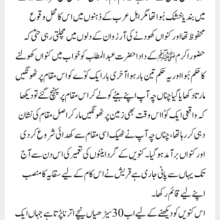
میں بند یا خشک ہُوا تھا مگر اہل عرب کے ذہنوں میں اس کا محل وقوع
محفوظ تھا اور کنواں کھودنے کی آرزو ان کے دلوں میں مچلتی رہی حتیٰ کہ
حضور اکرم ﷺ کے دادا حضرت عبدالمطلب کو خواب میں کنواں کھولنے
کا حکم ہُوا اور یہ حکم تین بار ہوا آخری بار ایک کوّے کو اس مقام پر ٹھونگیں
مارتا دکھایا گیا چناں چہ آپ اپنے بیٹے کو لے کر اس مقام پر پہنچ گئے تو دیکھا
کہ واقعی ایک کوّا اس وقت بھی زمین پر ٹھونگیں مارکر اصل مقام کی نشان
دہی کر رہا تھا، چناں چہ آپ نے ٹھیک اسی مقام سے کھدائی شروع کردی
اور کنواں برآمد ہوگیا۔ کنویں کے گرد اینٹوں کی تعمیر کی اس دن سے آج
تک یہاں سے پانی جاری ہے قریش نے اس کام کے لیے سقایہ کا منصب
اپنے لیے قائم رکھا۔
اس کنویں کو دیکھنے کے لیے اب30 سیڑھیاں نیچے اترنا پڑتا ہے جہاں ایک