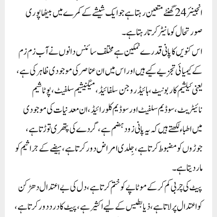
انجینئر 24گھنٹے متعین رہتا ہے جو ایک شیشے کے کمرے میں بیٹھا پوری
صورتحال کو مانیٹر کرتا رہتا ہے۔
اس کنویں کا پانی قدرے نمکین ہے مختلف سائنس دانوں نے آب زم زم
کے کیمیائی تجزیے کیے ہیں اور اس میں ان عناصر کی موجودی ظاہر کی ہے،
یعنی کیلشیم کاربونیٹ، ہائیڈروجن سلفائیڈ، میگنیشیم سلفیٹ، پوٹاشیم
نائیٹریٹ، سوڈیم سلفیٹ اور سوڈیم کلورائیڈ، ان معدنیات کی موجودی
میں اطباء لکھتے ہیں کہ یہ پانی زود ہضم ہے، گردے کی پتھری توڑتا ہے،
جوڑوں کو مضبوط کرتا ہے، جِلدی امراض دور کرتا ہے، ہیضے کے جراثیم کو
مار دیتا ہے۔
پیٹ کی چربی کم کرکے موٹاپے کو ختم کرتا ہے، دل کی بے اعتدال دھڑکن
کو اعتدال پر لاتا ہے، ذیابطیس کے لیے اکثیر ہے، پیٹ کا درد دور کرتا ہے،