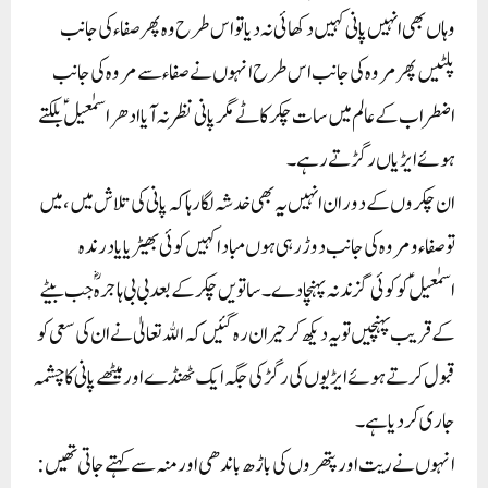
وہاں بھی انہیں پانی کہیں دکھائی نہ دیا تو اس طرح وہ پھر صفاء کی جانب
پلٹیں پھر مروہ کی جانب اس طرح انہوں نے صفاء سے مروہ کی جانب
اضطراب کے عالم میں سات چکر کاٹے مگر پانی نظر نہ آیا ادھر اسمٰعیلؑ بلکتے
ہوئے ایڑیاں رگڑتے رہے۔
ان چکروں کے دوران انہیں یہ بھی خدشہ لگا رہا کہ پانی کی تلاش میں، میں
تو صفاء و مروہ کی جانب دوڑ رہی ہوں مبادا کہیں کوئی بھیڑیا یا درندہ
اسمٰعیلؑ کو کوئی گزند نہ پہنچا دے۔ ساتویں چکر کے بعد بی بی ہاجرہؓ جب بیٹے
کے قریب پہنچیں تو یہ دیکھ کر حیران رہ گئیں کہ اﷲ تعالیٰ نے ان کی سعی کو
قبول کرتے ہوئے ایڑیوں کی رگڑ کی جگہ ایک ٹھنڈے اور میٹھے پانی کا چشمہ
جاری کردیا ہے۔
انہوں نے ریت اور پتھروں کی باڑھ باندھی اور منہ سے کہتے جاتی تھیں: