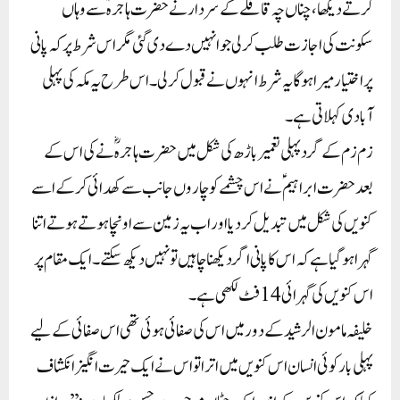
کرتے دیکھا، چناں چہ قافلے کے سردار نے حضرت ہاجرہؓ سے وہاں
سکونت کی اجازت طلب کر لی جو انہیں دے دی گئی مگر اس شرط پر کہ پانی
پر اختیار میرا ہوگا یہ شرط انہوں نے قبول کر لی۔ اس طرح یہ مکہ کی پہلی
آبادی کہلاتی ہے۔
زم زم کے گرد پہلی تعمیر باڑھ کی شکل میں حضرت ہاجرہ ؓ نے کی اس کے
بعد حضرت ابراہیم ؑ نے اس چشمے کو چاروں جانب سے کھدائی کرکے اسے
کنویں کی شکل میں تبدیل کردیا اور اب یہ زمین سے اونچا ہوتے ہوتے اتنا
گہرا ہوگیا ہے کہ اس کا پانی اگر دیکھنا چاہیں تو نہیں دیکھ سکتے۔ ایک مقام پر
اس کنویں کی گہرائی 14 فٹ لکھی ہے۔
خلیفہ مامون الرشید کے دور میں اس کی صفائی ہوئی تھی اس صفائی کے لیے
پہلی بار کوئی انسان اس کنویں میں اترا تو اس نے ایک حیرت انگیز انکشاف