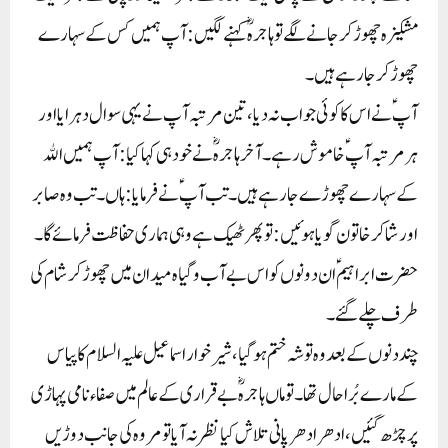
مشکیزہ چھوڑ کر جانے لگے تو ہاجرہؓ کہنے لگیں: آپ ہمیں کس کے سہارے
چھوڑ کر جا رہے ہیں۔
آپؑ نے اس کا کوئی جواب نہ دیا، تین مرتبہ آپ نے یہی سوال دہرایا اور
ہر مرتبہ آپؑ خاموش رہے۔ آخر ہاجرہ ؓ نے خود ہی کہا کیا: آپ ہمیں اﷲ
کے سہارے چھوڑے جارہے ہیں۔ تب آپؑ نے فرمایا: ہاں۔ تب وہ صابر
اور شاکر خاتون گویا ہوئیں: تو پھر ٹھیک ہے وہی ہماری حفاظت فرمائے گا۔
حضرت ابراہیم ؑ ان دونوں کو اس بے آب و گیاہ میدان میں چھوڑ کر شام کی
طرف چلے گئے۔
چند دنوں کے بعد وہ توشہ ختم ہوگیا، شیر خوار اسماعیل علیہ السلام کا پیاس
کے مارے بُرا حال تھا۔ تو ماں ہاجرہؓ بے قراری کے عالم میں صفاء نامی پہاڑی
پر چڑھ گئیں، ادھر ادھر پانی تلاش کیا نظر نہ آیا تو مروہ کی جانب دوڑیں