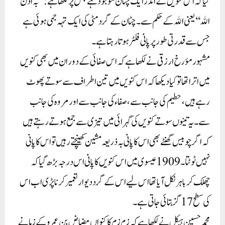
کیا کہ اس کنویں کے اندر ایک چٹان موجود ہے جس پر لکھا ہے: ’’بہ اذن
اﷲ ‘‘ یعنی اﷲ کے حکم سے۔ چٹان کے گرد مٹی کی ایک تہہ جمی ہوئی ہے
جس سے قدرتی طور پر پانی فلٹر ہوتا رہتا ہے۔
مشہور مؤرخ ارزقی نے لکھا ہے کہ اس صفائی کے دوران میں بھی کنویں
میں اترا تھا تو کیا دیکھا کہ اس کنویں میں تین اطراف سے سوتے پھوٹ
رہے ہیں، حطیم کی جانب سے، صفاء کی جانب سے اور مروہ کی جانب
سے۔ یہ تینوں سوتے کنویں کی گہرائی میں تیزی سے جمع ہوتے رہتے ہیں
کہ اگر چوبیس گھنٹے بھی اس کا پانی بہ ذریعہ مشین کھینچتے رہیں تو اس کا پانی
نہیں ٹوٹتا۔ 1909عیسوی میں اس کنویں کا پانی اس درجہ بڑھ گیا کہ
چھلک کر باہر نکل آیا تھا اس لیے اس کے گرد دیوار تعمیر کرنا پڑی اب اس
کی سطح 17گز بتائی جاتی ہے۔
محمد حسین ہیکل نے لکھا ہے کہ زم زم کا کنواں مضاض بن عمر و کے زمانے