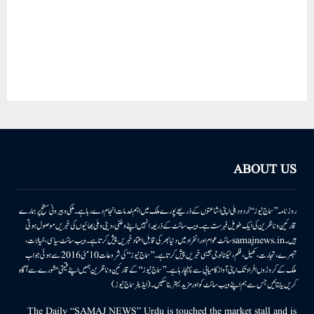
ABOUT US
روزنامہ ’’سماج نیوز‘‘ اُردو دہلی اپنی اشاعتوں کے ذریعے پورے ملک میں اہم خدمات انجام دے رہا ہے۔ ملکی وبیرونی سطح پر ہمارے
قارئین وناظرین کی ایک طویل فہرست ہے۔ ویب سائٹ کے ذریعہ انہیں اپنے وطنی، دینی وملی بھائیوں کی خبریں موصول ہوتی
ہیں۔samajnews.inسائٹ عوام اور انفراد میں دنیا بھر کی قابل اعتماد خبریں پیش کرتا ہے۔ ویب سائٹ سیاسی، خیالات،
تبصرے، تجارت، کھیل، فلم، ٹیکنالوجی جیسی خبریں پیش کرتا ہے۔ ’’سماج نیوز‘‘ کی شروعات 10مئی 2016 سے ہوئی جو اب
ملک کے کروڑوں افراد تک اپنی آواز کامیابی سے پہنچا رہا ہے۔ ’’سماج نیوز‘‘ کے قارئین وناظرین ہمیں اپنے قیمتی مشورے سے آگاہ
کریں یا بتائیں جس سے ہم اپنے ویب سائٹ کو اور مزید بہتر بناسکیں۔ (ایڈیٹر سماج نیوز)
The Daily “SAMAJ NEWS” Urdu is touched the market stall and is