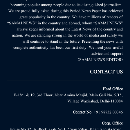
becoming popular among people due to its distinguished journalism.
We are proud fully asked during this Period News Paper has achieved
grate popularity in the country. We have millions of readers of
“SAMAJ NEWS” in the country and abroad, whom “SAMAJ NEWS”
always keeps informed about the Latest News of the country and
nation. We are standing strong in the world of media and surely we
will continue to stand in the future. Presenting the news with
complete authenticity has been our first duty. We need your useful
advice and support.
(SAMAJ NEWS EDITOR)
CONTACT US
Head Office
E-18/1 & 19, 3rd Floor, Near Amina Masjid, Main Gali No. 9/15,
Village Wazirabad, Delhi-110084
Contact No.
+91 98732 00346
Corp. Office
House No.32, A Block, Gali No.1, Vijay Vihar, Khajuri Pusta Road,