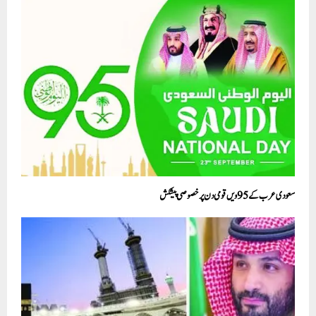
سعودی عرب کے 95ویں قومی دن پر خصوصی پیشکش