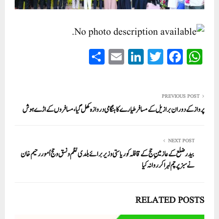
S
E
Li
T
Fa
W
ha
m
nk
wi
ce
ha
re
ail
ed
tte
bo
ts
In
r
ok
A
PREVIOUS POST
پرواز کے دوران برازیل کے مسافر طیارے کا ہنگامی دروازہ کھل گیا، مسافروں کے اڑے ہوش
pp
NEXT POST
بیدر ضلع کے عازمین ِ حج کے قافلہ کو ریاستی وزیر برائے بلدی نظم ونسق وحج اُمور رحیم خان
نے سبز پرچم لہرا کر روانہ کیا
RELATED POSTS