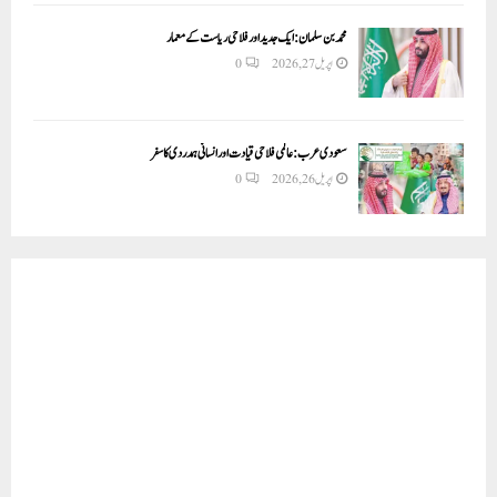
محمد بن سلمان: ایک جدید اور فلاحی ریاست کے معمار
اپریل 27, 2026
0
سعودی عرب: عالمی فلاحی قیادت اور انسانی ہمدردی کا سفر
اپریل 26, 2026
0