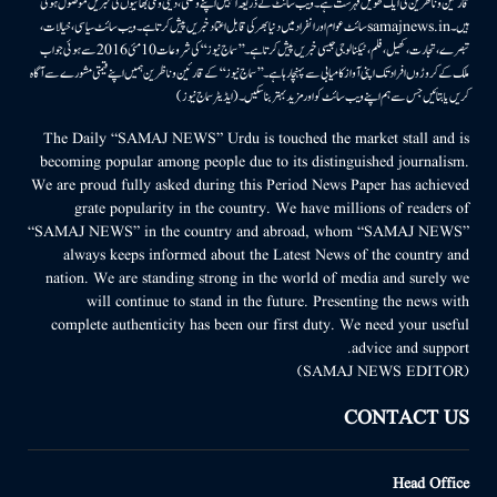
قارئین وناظرین کی ایک طویل فہرست ہے۔ ویب سائٹ کے ذریعہ انہیں اپنے وطنی، دینی وملی بھائیوں کی خبریں موصول ہوتی
ہیں۔samajnews.inسائٹ عوام اور انفراد میں دنیا بھر کی قابل اعتماد خبریں پیش کرتا ہے۔ ویب سائٹ سیاسی، خیالات،
تبصرے، تجارت، کھیل، فلم، ٹیکنالوجی جیسی خبریں پیش کرتا ہے۔ ’’سماج نیوز‘‘ کی شروعات 10مئی 2016 سے ہوئی جو اب
ملک کے کروڑوں افراد تک اپنی آواز کامیابی سے پہنچا رہا ہے۔ ’’سماج نیوز‘‘ کے قارئین وناظرین ہمیں اپنے قیمتی مشورے سے آگاہ
کریں یا بتائیں جس سے ہم اپنے ویب سائٹ کو اور مزید بہتر بناسکیں۔ (ایڈیٹر سماج نیوز)
The Daily “SAMAJ NEWS” Urdu is touched the market stall and is
becoming popular among people due to its distinguished journalism.
We are proud fully asked during this Period News Paper has achieved
grate popularity in the country. We have millions of readers of
“SAMAJ NEWS” in the country and abroad, whom “SAMAJ NEWS”
always keeps informed about the Latest News of the country and
nation. We are standing strong in the world of media and surely we
will continue to stand in the future. Presenting the news with
complete authenticity has been our first duty. We need your useful
advice and support.
(SAMAJ NEWS EDITOR)
CONTACT US
Head Office