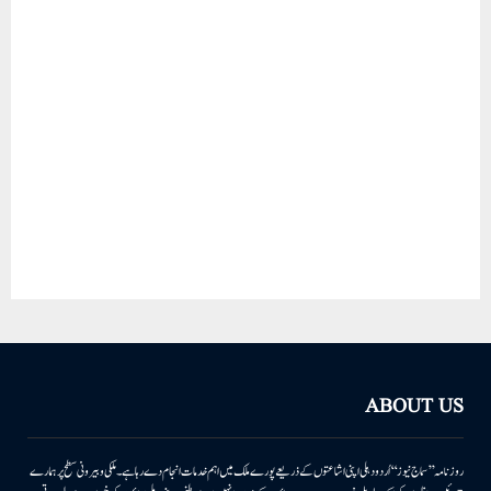
ABOUT US
روزنامہ ’’سماج نیوز‘‘ اُردو دہلی اپنی اشاعتوں کے ذریعے پورے ملک میں اہم خدمات انجام دے رہا ہے۔ ملکی وبیرونی سطح پر ہمارے