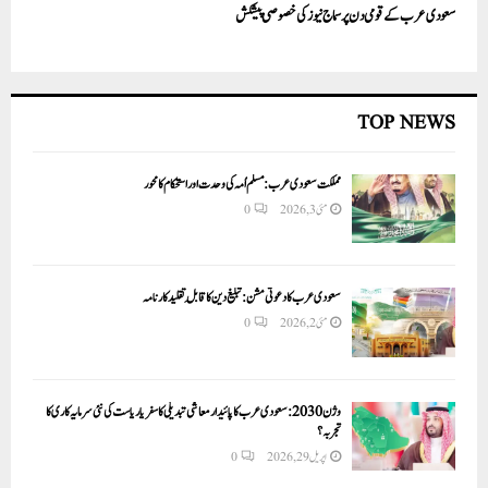
سعودی عرب کے قومی دن پر سماج نیوز کی خصوصی پیشکش
TOP NEWS
مملکت سعودی عرب: مسلم اُمہ کی وحدت اور استحکام کا محور
مئی 3, 2026
0
سعودی عرب کا دعوتی مشن: تبلیغ دین کا قابلِ تقلید کارنامہ
مئی 2, 2026
0
وژن 2030:سعودی عرب کا پائیدار معاشی تبدیلی کا سفر یا ریاست کی نئی سرمایہ کاری کا
تجربہ؟
اپریل 29, 2026
0