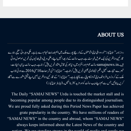
ABOUT US
روزنامہ ’’سماج نیوز‘‘ اُردو دہلی اپنی اشاعتوں کے ذریعے پورے ملک میں اہم خدمات انجام دے رہا ہے۔ ملکی وبیرونی سطح پر ہمارے
قارئین وناظرین کی ایک طویل فہرست ہے۔ ویب سائٹ کے ذریعہ انہیں اپنے وطنی، دینی وملی بھائیوں کی خبریں موصول ہوتی
ہیں۔samajnews.inسائٹ عوام اور انفراد میں دنیا بھر کی قابل اعتماد خبریں پیش کرتا ہے۔ ویب سائٹ سیاسی، خیالات،
تبصرے، تجارت، کھیل، فلم، ٹیکنالوجی جیسی خبریں پیش کرتا ہے۔ ’’سماج نیوز‘‘ کی شروعات 10مئی 2016 سے ہوئی جو اب
ملک کے کروڑوں افراد تک اپنی آواز کامیابی سے پہنچا رہا ہے۔ ’’سماج نیوز‘‘ کے قارئین وناظرین ہمیں اپنے قیمتی مشورے سے آگاہ
کریں یا بتائیں جس سے ہم اپنے ویب سائٹ کو اور مزید بہتر بناسکیں۔ (ایڈیٹر سماج نیوز)
The Daily “SAMAJ NEWS” Urdu is touched the market stall and is
becoming popular among people due to its distinguished journalism.
We are proud fully asked during this Period News Paper has achieved
grate popularity in the country. We have millions of readers of
“SAMAJ NEWS” in the country and abroad, whom “SAMAJ NEWS”
always keeps informed about the Latest News of the country and
nation. We are standing strong in the world of media and surely we