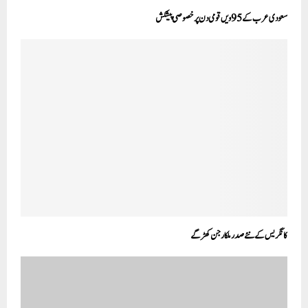
سعودی عرب کے 95ویں قومی دن پر خصوصی پیشکش
کانگریس کے نئے صدر ملکارجن کھڑگے