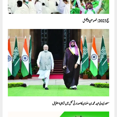
حج2023: خصوصی پیشکش
سعودی ولی عہد محمد بن سلمان کا صدارتی محل میں شاہی استقبال