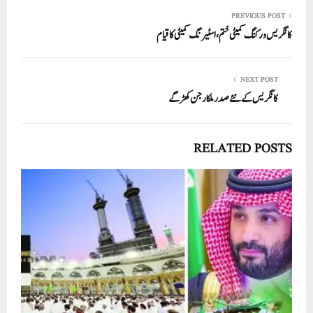
re
ail
ed
tte
bo
ts
In
r
ok
A
PREVIOUS POST
کانگریس ورکنگ کمیٹی ختم، اسٹیرنگ کمیٹی کا قیام
pp
NEXT POST
کانگریس کے نئے صدر ملکا رجن کھڑگے
RELATED POSTS