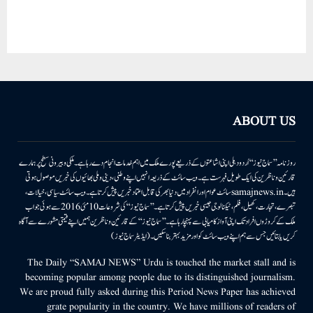
ABOUT US
روزنامہ ’’سماج نیوز‘‘ اُردو دہلی اپنی اشاعتوں کے ذریعے پورے ملک میں اہم خدمات انجام دے رہا ہے۔ ملکی وبیرونی سطح پر ہمارے
قارئین وناظرین کی ایک طویل فہرست ہے۔ ویب سائٹ کے ذریعہ انہیں اپنے وطنی، دینی وملی بھائیوں کی خبریں موصول ہوتی
ہیں۔samajnews.inسائٹ عوام اور انفراد میں دنیا بھر کی قابل اعتماد خبریں پیش کرتا ہے۔ ویب سائٹ سیاسی، خیالات،
تبصرے، تجارت، کھیل، فلم، ٹیکنالوجی جیسی خبریں پیش کرتا ہے۔ ’’سماج نیوز‘‘ کی شروعات 10مئی 2016 سے ہوئی جو اب
ملک کے کروڑوں افراد تک اپنی آواز کامیابی سے پہنچا رہا ہے۔ ’’سماج نیوز‘‘ کے قارئین وناظرین ہمیں اپنے قیمتی مشورے سے آگاہ
کریں یا بتائیں جس سے ہم اپنے ویب سائٹ کو اور مزید بہتر بناسکیں۔ (ایڈیٹر سماج نیوز)
The Daily “SAMAJ NEWS” Urdu is touched the market stall and is
becoming popular among people due to its distinguished journalism.
We are proud fully asked during this Period News Paper has achieved
grate popularity in the country. We have millions of readers of