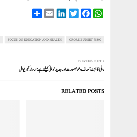
S
E
Li
T
Fa
W
ha
m
nk
wi
ce
ha
re
ail
ed
tte
bo
ts
In
r
ok
A
FOCUS ON EDUCATION AND HEALTH
78800 CRORE BUDGET
pp
PREVIOUS POST
دہلی کا بجٹ ’صاف، خوبصورت اور جدید‘ دہلی کیلئے ہے:اروند کجریوال
RELATED POSTS