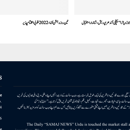
وڑویاترا‘‘پہنچی آندھرا پردیش،شانداراستقبال
تین روزہ جشن اُڈما- 2022 بخوبی اختتام پذیر
S
ونی سطح پر ہمارے قارئین وناظرین کی ایک طویل فہرست ہے۔ ویب سائٹ کے ذریعہ انہیں اپنے وطنی، دینی وملی بھائیوں کی خبریں
e
بریں پیش کرتا ہے۔ ویب سائٹ سیاسی، خیالات، تبصرے، تجارت، کھیل، فلم، ٹیکنالوجی جیسی خبریں پیش کرتا ہے۔ ’’سماج نیوز‘‘ کی
.
۔ ’’سماج نیوز‘‘ کے قارئین وناظرین ہمیں اپنے قیمتی مشورے سے آگاہ کریں یا بتائیں جس سے ہم اپنے ویب سائٹ کو اور مزید بہتر بناسکیں۔
4
6
The Daily “SAMAJ NEWS” Urdu is touched the market stall an
e