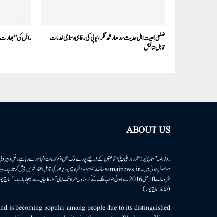
ضلعی جمعیت اہل حدیث سدھارتھ نگر، یوپی کی رفاہی وسماجی خدمات
راہل کی ’’بھارت ج
قابل ستائش
ABOUT US
روزنامہ ’’سماج نیوز‘‘ اُردو دہلی اپنی اشاعتوں کے ذریعے پورے ملک میں اہم خدمات انجام دے رہا ہے۔ ملکی وبیر
موصول ہوتی ہیں۔samajnews.inسائٹ عوام اور انفراد میں دنیا بھر کی قابل اعتماد خ
شروعات 10مئی 2016 سے ہوئی جو اب ملک کے کروڑوں افراد تک اپنی آواز کامیابی سے پہنچا رہا ہے
(ایڈیٹر سماج نیوز)
d is becoming popular among people due to its distinguished