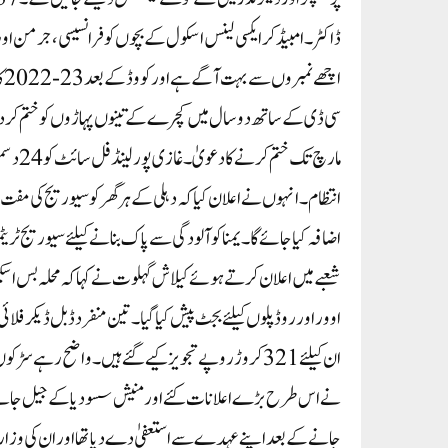
ڈاکٹر۔ امبیڈکر ایکسی لینس اسکول کے بچوں کو فرانسیسی، جرمن اور ج
اچ
انتظام۔ انہوں نے اعلان کیا کہ دہلی کے ہر گھر کو سیوریج کی م
اوور اور روڈ پلوں کیلئے بجٹ پیش کیا گیا۔ تین منفرد ڈبل ڈیکر فلا
نے اس طرح بڑے اعلانات کئے اور منیش سسودیا کے جیل جانے ک
جانے کے بعد اپنے عہدے سے استعفیٰ دے دیا تھا اور ان کی وزا