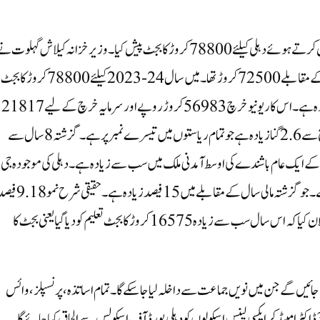
نئی دہلی،سماج نیوز: وزیر خزانہ کیلاش گہلوت نے اپنا پہلا بجٹ پیش کرتے ہوئے دہلی کیلئے 78800 کروڑ کا بجٹ پیش کیا۔ وزیر خزانہ کیلاش گہل
کہ سال23-2022 میں نظرثانی شدہ تخمینہ 76800 کروڑ کے مقابلے 72500 کروڑ تھا۔ میں سال 24-2023 کیلئے 78800 کروڑ کا بجٹ
پیش کر رہا ہوں۔ یہ گزشتہ سال کے مقابلے میں 8.69فیصد زیادہ ہے۔ اس کا ریونیو خرچ 56983 کروڑ روپے اور سرمایہ خرچ کے لیے 21817
کروڑ روپے ہے۔انہوں نے بتایا کہ دہلی کی فی کس آمدنی قومی سطح سے 2.6گنا زیادہ ہے جو تمام ریاستوں میں تیسرے نمبر پر ہے۔ گزشتہ 8 سال سے
ے ایک عام باشندے کی اوسط آمدنی ملک میں سب سے زیادہ ہے۔ دہلی کی موجودہ جی
ایس ڈی پی بڑھ کر 1043759 کروڑ روپے ہونے کا امکان ہے۔ جو گزشتہ مالی سال کے مقابلے میں 15 فیصد زیادہ ہے۔ حقیق
جبکہ قومی سطح پر 7 فیصد رہنے کا امکان ہے۔کیلاش گہلوت نے اعلان کیا کہ اس سال سب سے زیادہ 16575 کروڑ کا بجٹ تعلیم کو دیا گیا یعنی بجٹ کا
 اسکول شروع کیے جائیں گے جن میں نویں جماعت سے داخلہ لیا جا سکے گا۔ تمام اساتذہ، پرنسپلز، وائس
پرنسپلز اور دیگر تدریسی عملے کو نئے ٹیبلٹس دیئے جائیں گے۔ 37 ڈاکٹر امبیڈکر ایکسی لینس اسکولوں کو دہلی بورڈ آف اسکولس سے الحاق کیا جائے گا۔