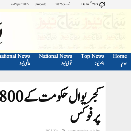
C
Delhi
اگست 7, 2026
Unicode
e-Paper 2022
28.7
national News
National News
Top News
Home
ہوم
اہم نیوز
قومی نیوز
عالمی نیوز
پر فوکس
by
www.samajnews.in
مارچ 22, 2023