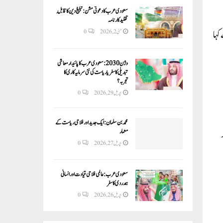
سعودی عرب کا دعوتی مشن: تبلیغ دین کا قابلِ
تقلید کارنامہ
وت نے کہا
مئی 2, 2026
0
وژن 2030:سعودی عرب کا پائیدار معاشی
تبدیلی کا سفر یا ریاست کی نئی سرمایہ کاری کا
تجربہ؟
اپریل 29, 2026
0
محمد بن سلمان: ایک جدید اور فلاحی ریاست کے
ی شرح نمو 9.18فیصد
معمار
اپریل 27, 2026
0
سعودی عرب: عالمی فلاحی قیادت اور انسانی
ہمدردی کا سفر
اپریل 26, 2026
0