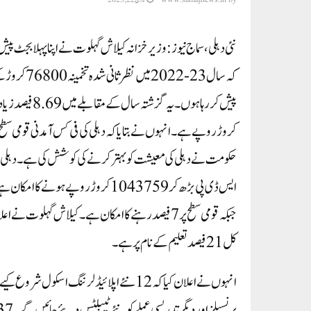
حکومت نے دہلی کی معیشت کو بہتر کرنے کی کوشش کی ہے۔ دہلی ک
کل 21 فیصد تعلیم کے نام پر ہے۔
انہوں نے اعلان کیا کہ 12 نئے اپلائیڈ لرننگ