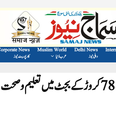
orporate News
Muslim World
Delhi News
Inter
دہلی نیوز
عرب دُنیا
کارپوریٹ نیوز
کجریوال حکومت کے 78800کروڑ کے بجٹ میں تعلیم وصحت