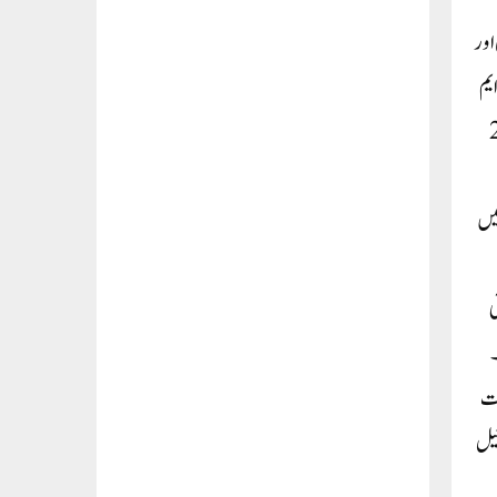
اور
 ایم
 دسمبر تک اور بھلسوا لینڈ فل سائٹ کو 24
میں
۔ فلائی
۔
ش گہلوت
جیل