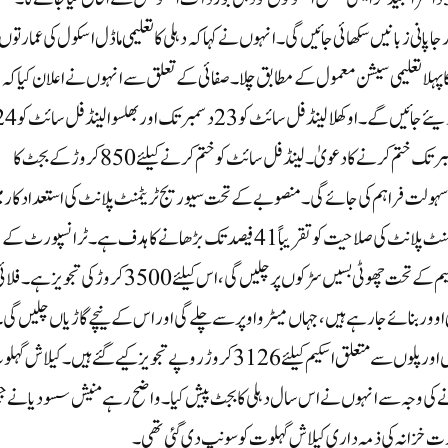
اپانی زبانیں سکھائی جائیں گی۔ انہوں نے کہا کہ دہلی کا تعلیمی ماڈل اسکول کی عمارتوں 
ھے نمبروں سے بہت آگے ہے اور کووڈ کے بعد 23-2022 کا پہلا تعلیمی سیشن معمول کے مطابق چلا۔ صفائی کے تعلق سے انہوں نے اعلان کیا کہ
سی ڈی کے ساتھ دو سال میں کچرے کے تینوں پہاڑوں کو ختم کر دیئے جائیں گے۔ اوکھلا لینڈ فل سائٹ کو 23
مارچ تک ختم کرنے کا دعویٰ۔ غازی پور لینڈ فل سائٹ کو 24 دسمبر تک ختم کرنے کا دعویٰ۔ لینڈ فل سائٹ کو ختم کرنے کیلئے 850 کروڑ کے بجٹ کا
فت سہولت فراہم کی جائے گی۔ منصوبے کے تحت سیوریج ٹریٹمنٹ پلانٹ کی استعداد کار 
اضافہ کیا جائے گا۔ یمنا کو آلودگی سے پاک بنانے کیلئے سیوریج ٹریٹمنٹ پلانٹ کی صلاحیت کو تقریباً 41 فیصد تک بڑھانے کا ہدف ہے۔ ٹرانسپورٹ کے
شعبے میں اعلان کرتے ہوئے کیلاش گہلوت نے کہا کہ محلہ بس اسکیم کے تحت چھوٹی بسیں سڑکوں پر چلیں گی، اس کیلئے 3500 کروڑ کی تجویز ہے
ئی اوور بنائے جا رہے ہیں، جہاں میٹرو اوپر سے چلے گی اور اس کے نیچے گاڑیاں چلیں گی
ان کیلئے 321 کروڑ روپے تجویز کیے گئے ہیں۔ واضح رہے سڑکوں اور پلوں سے متعلق اسکیم کیلئے 3126 کروڑ روپے تجویز کیے گئے ہیں۔ کیلا
ی وجہ سے انہوں نے اس سال دہلی کا بجٹ پیش کیا۔ واضح رہے منیش سسودیا نے 
رت خزانہ کی ذمہ داری کیلاش گہلوت کو سونپ دی گئی تھی۔