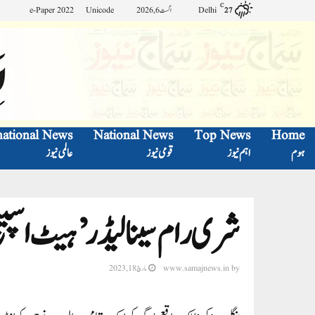
C
Delhi
اگست 6, 2026
Unicode
e-Paper 2022
27
national News
National News
Top News
Home
ہوم
اہم نیوز
قومی نیوز
عالمی نیوز
شری رام سینا لیڈر ’ہیٹ اسپ
by
www.samajnews.in
مارچ 18, 2023