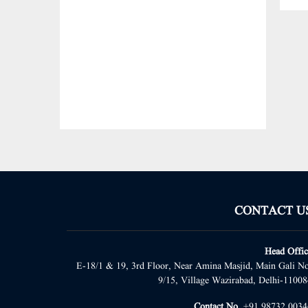
CONTACT U
Head Offic
E-18/1 & 19, 3rd Floor, Near Amina Masjid, Main Gali No
9/15, Village Wazirabad, Delhi-11008
Contact No.
+91 98732 0034