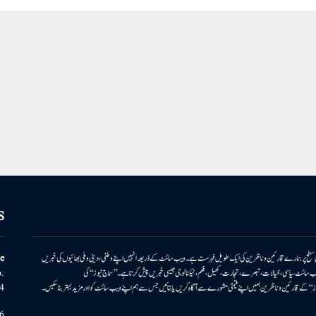
S
ونی سطح پر ہمارے قارئین وناظرین کی ایک طویل فہرست ہے۔ ویب سائٹ کے ذریعہ انہیں اپنے وطنی، دینی وملی بھائیوں کی خبریں
e
بریں پیش کرتا ہے۔ ویب سائٹ سیاسی، خیالات، تبصرے، تجارت، کھیل، فلم، ٹیکنالوجی جیسی خبریں پیش کرتا ہے۔ ’’سماج نیوز‘‘ کی
.
۔ ’’سماج نیوز‘‘ کے قارئین وناظرین ہمیں اپنے قیمتی مشورے سے آگاہ کریں یا بتائیں جس سے ہم اپنے ویب سائٹ کو اور مزید بہتر بناسکیں۔
4
6