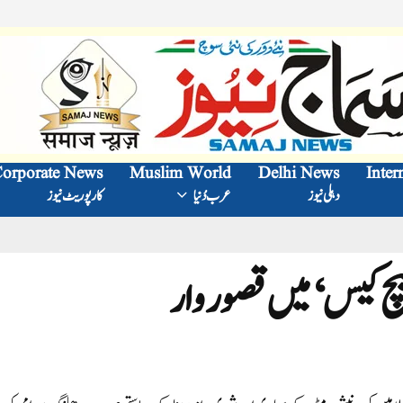
orporate News
Muslim World
Delhi News
Inter
دہلی نیوز
عرب دُنیا
کارپوریٹ نیوز
یچ کیس‘ میں قصوروار