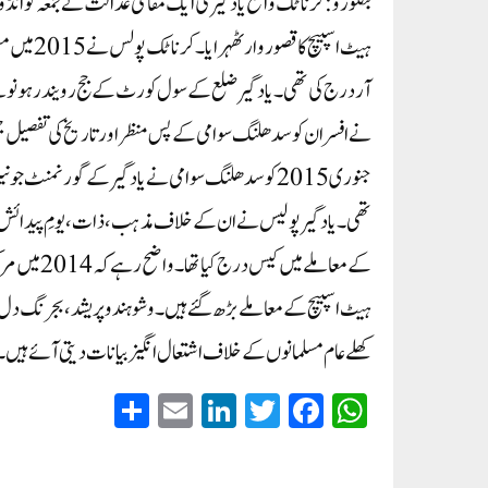
بنگلورو: کرناٹک واقع یادگیر کی ایک مقامی عدالت نے جمعہ کو ان
ہیٹ اسپیچ
آر درج کی تھی۔یادگیر ضلع کے سول کورٹ کے جج رویندر ہونولے
جنوری 2015 کو سدھلنگ سوامی نے یادگیر کے گورنمنٹ ج
تھی۔ یادگیر پولیس نے ان کے خلاف مذہب، ذات، یومِ پیدائش، ر
کے معاملے 
ہیٹ اسپیچ کے معاملے بڑھ گئے ہیں۔ وشو ہندو پریشد، بجرنگ دل، شر
کھلے عام مسلمانوں کے خلاف اشتعال انگیز بیانات دیتی آئے ہیں۔
S
E
Li
T
Fa
W
ha
m
nk
wi
ce
ha
re
ail
ed
tte
bo
ts