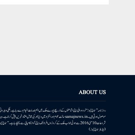
ABOUT US
روزنامہ ’’سماج نیوز‘‘ اُردو دہلی اپنی اشاعتوں کے ذریعے پورے ملک میں اہم خدمات انجام دے رہا ہے۔ ملکی وبیر
موصول ہوتی ہیں۔samajnews.inسائٹ عوام اور انفراد میں دنیا بھر کی قابل اعتماد خ
شروعات 10مئی 2016 سے ہوئی جو اب ملک کے کروڑوں افراد تک اپنی آواز کامیابی سے پہنچا رہا ہے
(ایڈیٹر سماج نیوز)