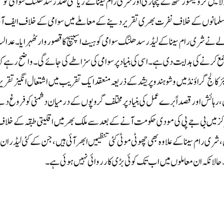
ڈولا میں کرونیشور مٹھ کے پجاری اور شری رام سینا کے ریاستی صدر سدھلنگ سوامی کو
 کا قصوروار ٹھہرایا۔ کرناٹک پولس نے 2015 میں مسلمانوں کے خلاف نفرت بھری تقریر دینے کے معاملے میں سوامی کے خلاف ایف آ
 نے شری رام سینا کے لیڈر سدھلنگ سوامی کو ہیٹ اسپیچ کا قصوروار ٹھہرایا۔ عدا
ونیئر کالج گراؤنڈ میں وشو ہندو پریشد کے ذریعہ منعقد ایک تقریب میں اشتعال انگیز تقریر
ہائش اور قصداً برے عمل کی بنیاد پر مختلف گروپوں کے درمیان دشمنی کو فروغ دی
میں کیس درج کیا تھا۔واضح رہے کہ 2014 میں مرکز میں بی جے پی کی مودی حکومت آنے کے بعد سے ملک بھر میں اقلیتی طبقہ کے خل
ی رام سینا کے علاوہ بھی چھوٹی موٹی کئی تنظیمیں ابھر آئی ہیں، جن کے کئی لیڈران
 حالانکہ ان معاملوں میں اب تک کوئی بڑی کارروائی نہیں ہوئی ہے۔