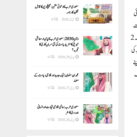
سعودی عرب کا دعوتی مشن: تبلیغ دین کا قابلِ
ئی
تقلید کارنامہ
مئی 2, 2026
0
لت
نے افسران کو سدھلنگ سوامی کے پس منظر اور تاریخ کی تفصیل جمع کرنے کی ہدایت دی ہے۔ اسی کی بنیاد پر سوامی کی سزا طے کی جائے گی۔واضح رہے کہ 2
وژن 2030:سعودی عرب کا پائیدار معاشی
تبدیلی کا سفر یا ریاست کی نئی سرمایہ کاری کا
 کی
تجربہ؟
اپریل 29, 2026
0
نے
اف
محمد بن سلمان: ایک جدید اور فلاحی ریاست کے
معمار
اپریل 27, 2026
0
سعودی عرب: عالمی فلاحی قیادت اور انسانی
ہمدردی کا سفر
اپریل 26, 2026
0