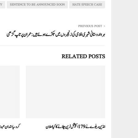
In
r
ok
A
TY
SENTENCE TO BE ANNOUNCED SOON
HATE SPEECH CASE
pp
PREVIOUS POST
ہرہندوستانی شہری غلامی کی زنجیروں میں جکڑے ہوئے ہیں:عمران پرتاپ گڑھی
RELATED POSTS
انڈین ریلوے نے179 اسپیشل ٹرین چلانے کا کیااعلان
کرد سیاستدان عبد 