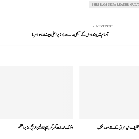
SHRI RAM SENA LEADER GUIL
NEXT POST
آسام میں بند ہوں گے سبھی مدرسے :وزیر اعلیٰ ہیمنت بسوا سرما
اللطیف رشید عراق کے نئے صدر منتخب
بینکنگ خدمات گھر گھر پہنچانا اولین ترجیح: وزیر اعظم