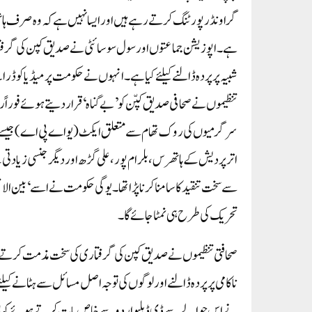
گراونڈ رپورٹنگ کرتے رہے ہیں اور ایسا نہیں ہے کہ وہ صرف ہا
ہے۔اپوزیشن جماعتوں اور سول سوسائٹی نے صدیق کپن کی گرفتاری
شبیہ پر پردہ ڈالنے کیلئے کیا ہے۔ انہوں نے حکومت پر میڈیا کو 
تنظیموں نے صحافی صدیق کپّن کو’بے گناہ‘ قراردیتے ہوئے فوراً ر
سرگرمیوں کی روک تھام سے متعلق ایکٹ (یو اے پی اے) جیسے س
اترپردیش کے ہاتھرس، بلرام پور، علی گڑھ اور دیگر جنسی زیادتی 
سے سخت تنقید کا سامنا کرنا پڑا تھا۔ یوگی حکومت نے اسے ‘بین الا
تحریک کی طرح ہی نمٹا جائے گا۔
صحافتی تنظیموں نے صدیق کپن کی گرفتار ی کی سخت مذمت کرتے ہوئے 
ناکامی پر پردہ ڈالنے اور لوگوں کی توجہ اصل مسائل سے ہٹان
نے اس حوالے سے ڈی ڈبلیو اردو سے خاص بات کرتے ہوئے کہا ’’صد