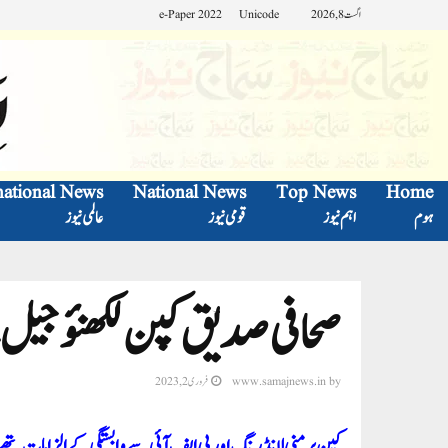
اگست 8, 2026
Unicode
e-Paper 2022
national News
National News
Top News
Home
ہوم
اہم نیوز
قومی نیوز
عالمی نیوز
صحافی صدیق کپن لکھنؤ جیل 
by
www.samajnews.in
فروری 2, 2023
کپن پر منی لانڈرنگ اور پی ایف آئی سے وابستگی کے الزامات تھے،