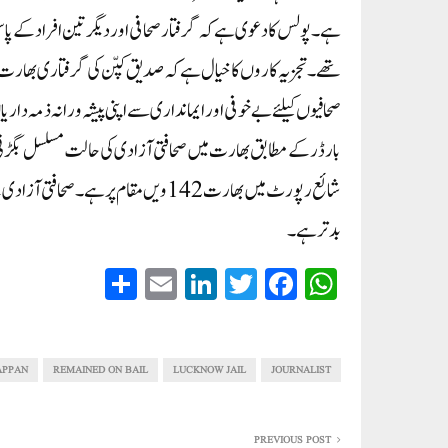
ہے۔پولس کا دعوی ہے کہ گرفتار صحافی اور دیگر تین افراد کے پ
تھے۔تجزیہ کاروں کا خیال ہے کہ صدیق کپّن کی گرفتاری بھارت
صحافیوں کیلئے بے خوفی اور ایمانداری سے اپنی پیشہ ورانہ ذمہ د
شائع رپورٹ میں بھارت 142ویں مقام پر
بدتر ہے۔
S
E
Li
T
Fa
W
ha
m
nk
wi
ce
ha
re
ail
ed
tte
bo
ts
In
r
ok
A
APPAN
REMAINED ON BAIL
LUCKNOW JAIL
JOURNALIST
pp
PREVIOUS POST