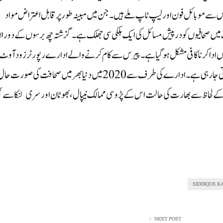
اس سے موبائل فون اور لیپ ٹاپ ملے ہیں۔ جن میں مبینہ طور پر قابل اعتراض مواد
 میں صحافیوں کو درپیش مسائل کی ایک ہلکی سی جھلک ہے۔ گزشتہ چھ برسوں کے دورا
اریاں ادا کرنا کافی مشکل ہوگیا ہے۔پیرس سے کام کرنے والے ادارے رپورٹرز ود آوٹ
بارڈر کے مطابق بھارت میں صحافتی آزادی کی حالت مسلسل بگڑتی جارہی ہے۔ ادارے کی طرف سے 2020 میں دنیا بھر میں صحافت کی صو
 ہے۔ صحافتی آزادی کے لحاظ سے بھارت کی حالت اس کے پڑوسی ممالک نیپال، بھوٹان اور سری لنکا سے 
SIDDIQUE K
NEXT POST