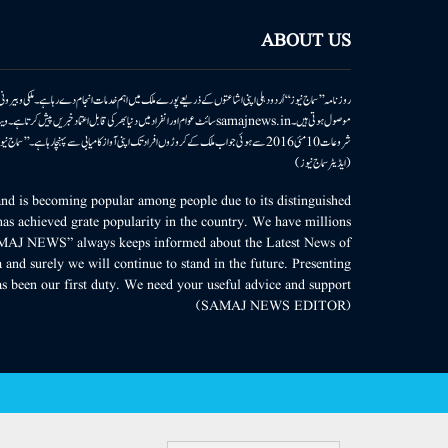
ABOUT US
روزنامہ ’’سماج نیوز‘‘ اُردو دہلی اپنی اشاعتوں کے ذریعے پورے ملک میں اہم خدمات انجام دے رہا ہے۔ ملکی وبیر
موصول ہوتی ہیں۔samajnews.inسائٹ عوام اور انفراد میں دنیا بھر کی قابل اعتماد خ
شروعات 10مئی 2016 سے ہوئی جو اب ملک کے کروڑوں افراد تک اپنی آواز کامیابی سے پہنچا رہا ہے
(ایڈیٹر سماج نیوز)
d is becoming popular among people due to its distinguished
as achieved grate popularity in the country. We have millions
MAJ NEWS” always keeps informed about the Latest News of
 and surely we will continue to stand in the future. Presenting
s been our first duty. We need your useful advice and support.
(SAMAJ NEWS EDITOR)