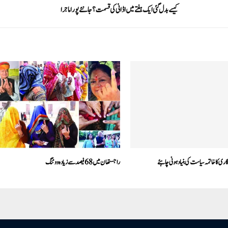
کیسے بدل گئی ایک ہفتے میں اڈانی کی قسمت؟ جانئے پورا ماجرا
اری کا خاتمہ سیاست کی بنیاد ہونی چاہئے
راجستھان میں 68 فیصد سے زیادہ ووٹنگ