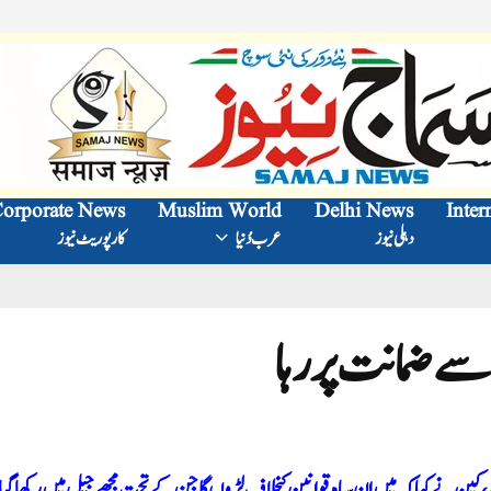
orporate News
Muslim World
Delhi News
Inter
دہلی نیوز
عرب دُنیا
کارپوریٹ نیوز
سے ضمانت پر رہا
کپن نے کہا کہ میں ان سیاہ قوانین کیخلاف لڑوں گا جن کے تحت مجھے جیل میں رکھا گیا