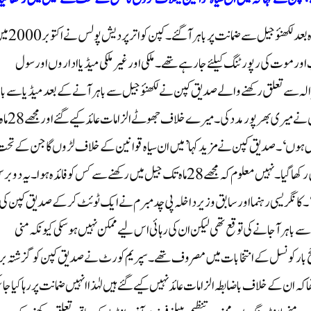
نئی دہلی-لکھنؤ، سماج نیوز: کیرالہ کے صحافی صدیق کپن آج 28ماہ بعد لکھنؤ جیل
ر موت کی رپورٹنگ کیلئے جا رہے تھے۔ ملکی اور غیرملکی میڈیا اداروں اور سول
لہ سے تعلق رکھنے والے صدیق کپن نے لکھنؤ جیل سے باہر آنے کے بعد میڈیا سے ب
چیت کرتے ہوئے کہا’میں میڈیا کا شکریہ ادا کرنا چاہتا ہوں جنہوں نے میری بھرپور مدد کی۔ میرے خلاف جھوٹے الزامات عائد کیے گئے اور 
خوش ہوں‘۔ صدیق کپن نے مزید کہا’میں ان سیاہ قوانین کے خلاف لڑوں گا جن کے تحت
مجھے جیل میں رکھا گیا۔ حتی کہ ضمانت ملنے کے باوجود مجھے جیل میں رکھا گیا۔ نہیں معلوم کہ مجھے 28 ماہ تک جیل میں رکھنے سے کس کو فائدہ ہوا۔یہ 
 ۔کانگریسی رہنما اور سابق وزیر داخلہ پی چدمبرم نے ایک ٹوئٹ کرکے صدیق کپن کی
 سے باہر آجانے کی توقع تھی لیکن ان کی رہائی اس لیے ممکن نہیں ہوسکی کیونکہ منی
بار کونسل کے انتخابات میں مصروف تھے۔سپریم کورٹ نے صدیق کپن کو گزشتہ 
تھا کہ ان کے خلاف باضابطہ الزامات عائد نہیں کیے گئے ہیں لہٰذا انہیں ضمانت پر رہا کیا جاس