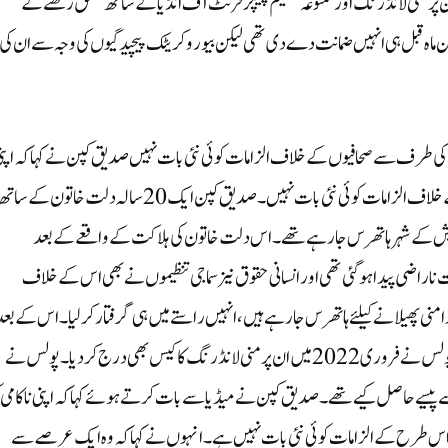
منی لانڈرنگ اور ممنوعہ تنظیم پیپلز فرنٹ آف انڈیا کے ساتھ تعلق رکھنے کے
ن ماہ قبل ہی انہیں ضمانت دے دی تھی لیکن بیوروکریٹک پیچیدگیوں کی وجہ سے ان کی
امیہ کی طرف سے صحافیوں کے خلاف الزامات کوئی نئی بات نہیں صدیق کپن نے کہا کہ اپن
ناکامی کو چھپانے کیلئے پولس اور انتظامیہ کی طرف سے صحافیوں کے خلاف الزامات کوئی نئی بات نہیں۔ صدیق کپن ایک 20 سالہ دلت خاتون کے سا
پردیش کے شہر ہاتھرس جارہے تھے۔ اس دلت خاتون کی ہلاکت کے واقعے کے بعد
ناراضی پیدا ہوگئی تھی اور انسانی حقوق نیز سماجی تنظیموں نے بھی اس کے خلاف
 پھیلانے کیلئے ہاتھرس جا رہے ہیں، انہیں راستے میں ہی گرفتار کرلیا۔ اس کے بعد
انسداددہشت گردی قانون یواے پی اے لگا دیا گیا۔اترپردیش پولس نے فروری 2022 میں ان پر منی لانڈرنگ کا کیس بھی درج کردیا۔ پولس نے
ا سے پیسے حاصل کیے تھے۔صدیق کپن نے میڈیا سے بات کرتے ہوئے کہا کہ اپنی ناکامی ک
 اس طرح کے الزامات کوئی نئی بات نہیں ہے۔انہوں نے کہا کہ وہ ایک عرصے سے