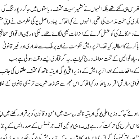
تھرس ہی گئے تھے بلکہ انہوں نے کشمیر سمیت مختلف ریاستوں میں جاکر رپورٹنگ کی
 کی سخت مذمت کی تھی۔ انہوں نے کہا تھا کہ ایسا دراصل یوگی حکومت نے اپنی من
ڈرانے دھمکانے کی کوشش کرنے کے الزامات بھی لگائے تھے۔ملکی اور بین الاقوامی صحافت
ہا کرنے کا مطالبہ کیا تھا۔اترپردیش حکومت نے ان پر ملک سے غداری اور غیر قانونی
یاہ قوانین کے تحت معاملہ درج کیا ہے۔ یہ گرفتاری ایسے وقت ہوئی ہے جب
کے واقعات کے بعد اترپردیش کے وزیر اعلیٰ یوگی ادیتیہ ناتھ کو مختلف حلقوں کی جانب
قوامی سازش‘ قرار دیا تھا اور کہا تھا کہ اس مہم سے متنازعہ شہریت ترمیمی قانون کے خ
کہا کہ وزیر اعلی یوگی ادیتیہ ناتھ ریاست میں امن و قانون کو برقرار رکھنے میں اپ
ے کیلئے اس طرح کی حرکت کر رہے ہیں۔دہلی یونین آف جرنلسٹس کے صدر ایس کے پا
یق کپّن کی گرفتاری اس امر کا اشارہ ہے کہ اترپردیش کی یوگی حکومت میڈیا کو اپن