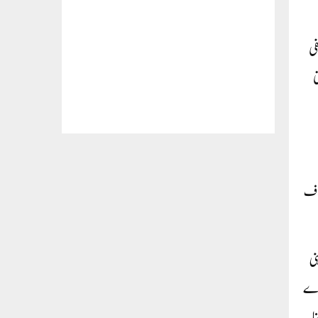
فی
ی
لاف
نی
نڈے
ا