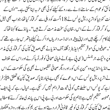
ئق کو عوام کے سامنے لانے سے روکنے کیلئے کوئی بھی حربہ اپنا سکتی ہے۔‘‘ایس کے
پانڈے نے مزید بتایا کہ ایک ٹوئٹ کرنے کی وجہ سے صحافی پرشانت کنوجیا کو اترپردیش پولس نے 18 اگست کودہلی سے گرفتار کیا تھا، جو اب بھی
یوں کو گرفتار کرنے کے اس رجحان کی سخت مذمت کرتے ہیں‘‘۔پانڈے کا کہنا تھا کہ
 کام کرچکے ہیں ا ور اپنی پیشہ ورانہ ذمہ داریاں ادا کرنے کیلئے ہاتھرس جارہے تھے کہ
ں‘‘۔صحافیوں کی موقر تنظیم ایڈیٹرز گلڈ آف انڈیا نے بھی صدیق کپّن کی گرفتاری کی مذ
 ٹو پروٹیکٹ جرنلسٹس (سی پی جے) نے ملیالی صحافی کو فوراً رہا کرنے اور اس کے خلاف
 انڈیا، انڈین وومن پریس کور اور دیگر صحافی تنظیموں نے بھی یوگی حکومت کے اس
 اترپردیش پولس کے اس دعوے کو بھی بے بنیاد بتایا کہ صدیق کپّن کا تعلق پیپلز ف
ہنا ہے کہ پولس اس سلسلے میں کوئی ثبوت فراہم نہیں کرسکی ہے۔خیال رہے کہ پی ایف ا
ممنوعہ تنظیم نہیں ہے تاہم یوگی حکومت اور بی جے پی اس پر پابندی عائد کرنے کا مطالبہ
یق کپّن کی گرفتاری کو غیر قانونی قرار دیتے ہوئے سپریم کورٹ کا دروازہ کھٹکھٹایا