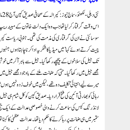
اس وقت گرفتار کرلیا تھا جب وہ ایک دلت خاتون کے مبینہ ریپ او
سوسائٹی نے ان کی گرفتاری کی مذمت کی تھی۔ جنوبی ریاست کیرا
تک جیل کی سلاخوں کے پیچھے رکھا گیا۔ جیل سے باہر آکر میں 
میرے لیے انتہائی تکلیف دہ تھے، لیکن میں خوف زدہ نہیں ہوں‘
رہائی کو بھارتی آئین کی فتح قرار دیا۔صدیق کپن کو کل شام ہی جیل
لانڈرنگ کیس کی سماعت کرنے والی خصوصی عدالت کے ایک جج 
ستمبر میں ہی ضمانت پر رہا کرنے کا حکم دیا تھا۔ عدالت عظمیٰ کا کہنا 