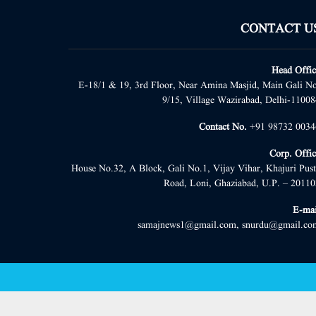
CONTACT U
Head Offic
E-18/1 & 19, 3rd Floor, Near Amina Masjid, Main Gali No
9/15, Village Wazirabad, Delhi-11008
Contact No.
+91 98732 0034
Corp. Offic
House No.32, A Block, Gali No.1, Vijay Vihar, Khajuri Pust
Road, Loni, Ghaziabad, U.P. – 20110
E-mai
samajnews1@gmail.com, snurdu@gmail.co