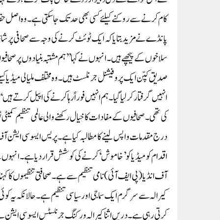
کام کرنے سے روکنے کیلئے کسی بھی حد تک جاسکتی ہے۔ وہ اصل حقا
سلاخوں کے پیچھے ہیں۔ انہوں نے کہا’’ہم مشتبہ بنیادوں پر صحاف
صدیق کپّن ایک پروفیشنل جرنلسٹ ہیں۔ وہ مختلف ملیالی میڈیا کیلئے
انہیں گرفتار کرلیا گیا۔ہم انہیں فوراً رہا کرنے کی اپیل کرتے ہی
کی تھی ۔صحافیوں کے مفادات کا خیال رکھنے والی عالمی تنظیم کمیٹی
درج مقدمات واپس لینے کا مطالبہ کیا ہے۔پریس ایسوسی ایشن آف
اقدام کو میڈیا کو’خاموش‘ کرنے کی کوشش قرار دیا ہے۔ انہوں نے
آف انڈیا (پی ایف آئی) نامی تنظیم سے ہے۔ صحافتی تنظیموں کا ک
کیرالہ سے سرگرم ایک سماجی اور سیاسی تنظیم ہے۔ حالانکہ یہ کوئی 
کرتی رہی ہے۔دریں اثنا کیرالہ ورکنگ جرنلسٹس ایسوسی ایشن نے صد