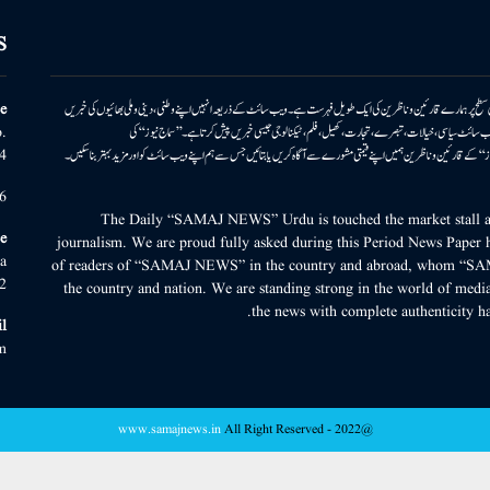
S
ونی سطح پر ہمارے قارئین وناظرین کی ایک طویل فہرست ہے۔ ویب سائٹ کے ذریعہ انہیں اپنے وطنی، دینی وملی بھائیوں کی خبریں
e
بریں پیش کرتا ہے۔ ویب سائٹ سیاسی، خیالات، تبصرے، تجارت، کھیل، فلم، ٹیکنالوجی جیسی خبریں پیش کرتا ہے۔ ’’سماج نیوز‘‘ کی
.
۔ ’’سماج نیوز‘‘ کے قارئین وناظرین ہمیں اپنے قیمتی مشورے سے آگاہ کریں یا بتائیں جس سے ہم اپنے ویب سائٹ کو اور مزید بہتر بناسکیں۔
4
6
The Daily “SAMAJ NEWS” Urdu is touched the market stall an
e
journalism. We are proud fully asked during this Period News Paper h
a
of readers of “SAMAJ NEWS” in the country and abroad, whom “SA
2
the country and nation. We are standing strong in the world of media
the news with complete authenticity ha
l
m
www.samajnews.in
All Right Reserved
@2022 -