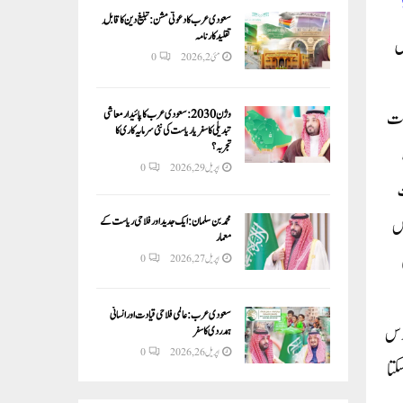
سعودی عرب کا دعوتی مشن: تبلیغ دین کا قابلِ
تقلید کارنامہ
 سے ضمانت پر باہر آگئے ۔کپن کو اترپردیش پولس نے اکتوبر 2000 میں
مئی 2, 2026
0
ات
وژن 2030:سعودی عرب کا پائیدار معاشی
تبدیلی کا سفر یا ریاست کی نئی سرمایہ کاری کا
تجربہ؟
مجھے 28 ماہ
اپریل 29, 2026
0
دو برس
محمد بن سلمان: ایک جدید اور فلاحی ریاست کے
معمار
اپریل 27, 2026
0
سعودی عرب: عالمی فلاحی قیادت اور انسانی
برس
ہمدردی کا سفر
اپریل 26, 2026
0
کتا