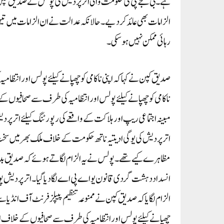
ہے۔بی جے پی کی حکومت والی اترپردیش کی پولس نے صدیق کپن پر 
الزامات بھی عائد کردیے۔ حالانکہ عدالت نے ان الزامات میں تی
رہائی ممکن نہیں ہوسکی۔
صدیق کپن نے کہا کہ اپنی ناکامی کو چھپانے کیلئے پولس اور انتظ
مبینہ اجتماعی ریپ اور ہلاکت کے واقعے کی رپورٹنگ کیلئے اتر
اترپردیش کی یوگی ادیتیہ ناتھ حکومت کے خلاف ملک بھر میں سخت 
مظاہرے کیے تھے۔ پولس نے یہ الزام لگاتے ہوئے کہ صدیق بدامنی
الزام لگایا کہ صدیق کپن نے ممنوعہ تنظیم پیپلز فرنٹ آف انڈی
چھپانے کیلئے پولس اور انتظامیہ کی طرف سے صحافیوں کے خلاف