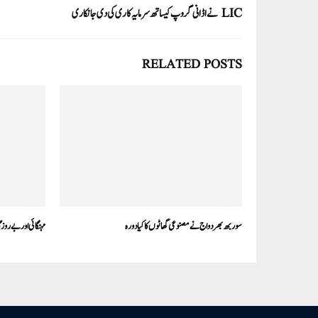
LIC نے اڈانی گروپ کیساتھ سرمایہ کاری کی دی جانکاری
RELATED POSTS
سوربھ بھردواج نے مصنوعی گھاٹوں کا کیادورہ
مہنگائی اور بے روزگ