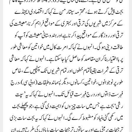
کی کوشش کی گئی ہے۔اگلے مالی سال کیلئے 45.03لاکھ کروڑ روپے کا عام
بجٹ پیش کرتے ہوئے ، محترمہ سیتا رمن نے کہا کہ اقتصادی ایجنڈے
کے مرکز میں شہریوں کی ترقی اور بہتری کے مواقع فراہم کرنا، معیشت کی
ترقی اور روزگار کے مواقع پیدا کرنا ہے اور ہندوستانی معیشت کو آپ کو
طاقت دینی ہوگی۔ انہوں نے کہا کہ امرت کال میں خواتین کو معاشی طور
پر بااختیار بنا کر ان مقاصد کو حاصل کیا جا سکتا ہے ۔ انہوں نے کہا کہ معاشی
ترقی کے ثمرات یقیناً تمام خطوں اور تمام شہریوں تک پہنچیں گے ، خاص
طور پر نوجوانوں، خواتین، کسانوں، دیگر پسماندہ طبقات (او بی سی)، درج
فہرست ذاتوں اور درج فہرست قبائل تک۔انہوں نے کہا کہ یہ ’سپت
رشی‘ بجٹ ہے جس میں سات چیزوں کو اہمیت دی گئی ہے ، جو پچھلے بجٹ
میں رکھی گئی بنیاد کو مضبوط کرے گی۔ انہوں نے کہا کہ یہ بجٹ سات بڑی
ترجیحات پر مبنی ہے اور یہ ساتوں ترجیحات سات باباؤں کی طرح ہیں۔ ان