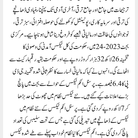
ترجیحات میں جامع اور جامع ترقی، آخری آدمی تک پہنچنا، بنیادی ڈھانچے
کی ترقی اور سرمایہ کاری، پوٹینشل کو کھولنے کی حوصلہ افزائی، سبز ترقی،
نوجوانوں کی طاقت اور مالیاتی شعبے کو فروغ دینا شامل ہونا چاہیے ۔مرکزی
بجٹ 2023-24میں، حکومت کی کل ٹیکس آمدنی کی وصولی کا
تخمینہ 26لاکھ 32ہزار کروڑ روپے ہے اور حکومت بقیہ رقم مارکیٹ سے
اٹھائے گی۔ انہوں نے کہا کہ مالیاتی خسارے کا نظرثانی شدہ تخمینہ جی ڈی
پی کا 6.4فیصد ہے ۔ پرسنل انکم ٹیکس کے حوالے سے بجٹ میں پانچ
بڑے اعلانات کیے گئے ہیں۔ نئے ٹیکس نظام میں چھوٹ کی حد بڑھا
کر 7لاکھ روپے کر دی گئی ہے ۔ پرسنل انکم ٹیکس کے نئے نظام میں
ٹیکس کے ڈھانچے میں تبدیلی کی گئی ہے جس کے تحت سلیبس کی تعداد
پانچ کر دی گئی ہے ۔ انکم ٹیکس کا نیا نظام خود اب پہلے سے طے شدہ ٹیکس