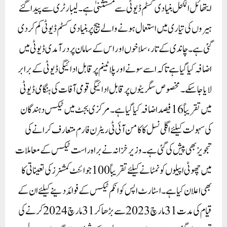
ایتھائل الکحل بنیادی کسٹم ڈیوٹی سے مستثنیٰ ہے ۔ لیبارٹری سے پیدا گئے
ہیروں کی تیاری میں استعمال ہونے والے بیج پر بنیادی کسٹم ڈیوٹی کم کر دی
گئی ہے ۔ چاندی کے تار، سلاخوں اور اس کے سامان پر درآمدی ڈیوٹی میں
اضافہ کیا گیا ہے تاکہ اسے سونے اور پلاٹینم پر قابل ادائیگی ڈیوٹی کے برابر
لایا جا سکے ۔ مخصوص سگریٹوں پر قابل ادائیگی قومی آفات کی ہنگامی ڈیوٹی
میں تقریباً 16فیصد اضافہ کیا گیا ہے ۔مرکزی بجٹ میں ٹیکس دہندگان
کی سہولت کیلئے اگلی نسل کا کامن آئی ٹی ریٹرن فارم متعارف کرانے کی
تجویز بھی پیش کی گئی ہے ۔ وزیر خزانہ نے براہ راست ٹیکس کے معاملات
میں چھوٹی اپیلوں کو نمٹانے کیلئے تقریباً 100 جوائنٹ کمشنرز کی تعیناتی کا
بھی اعلان کیا ہے ۔اسٹارٹ اپس کو انکم ٹیکس کے فوائد دینے کیلئے ان کے
قیام کی مدت 31مارچ 2023سے بڑھا کر 31مارچ 2024کرنے کی