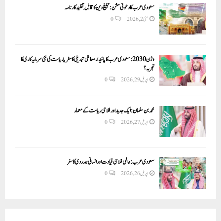
سعودی عرب کا دعوتی مشن: تبلیغ دین کا قابلِ تقلید کارنامہ
مئی 2, 2026
0
وژن 2030:سعودی عرب کا پائیدار معاشی تبدیلی کا سفر یا ریاست کی نئی سرمایہ کاری کا
تجربہ؟
اپریل 29, 2026
0
محمد بن سلمان: ایک جدید اور فلاحی ریاست کے معمار
اپریل 27, 2026
0
سعودی عرب: عالمی فلاحی قیادت اور انسانی ہمدردی کا سفر
اپریل 26, 2026
0