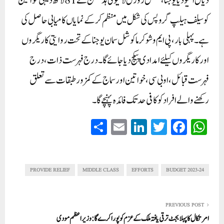
دیال انتیودیا یوجنا، نیشنل رورل لائیولی ہڈ مشن نے 81لاکھ دیہی خواتین
کو سیلف ہیلپ گروپس کی شکل میں منظم کرکے نمایاں کامیابی حاصل کی
ہے ۔ پہلی بار، پی ایم وشوکرما کوشل سمان یوجنا کے تحت روایتی کاریگروں
اور کاریگروں کیلئے امدادی پیکج دیا جائے گا۔ درج فہرست ذات، درج
فہرست قبائل، او بی سی، خواتین اور سماج کے کمزور طبقات سے تعلق
رکھنے والے افراد کو کافی حد تک فائدہ پہنچے گا۔
S
E
Li
T
Fa
W
ha
m
nk
wi
ce
ha
re
ail
ed
tte
bo
ts
In
r
ok
A
PROVIDE RELIEF
MIDDLE CLASS
EFFORTS
BUDGET 2023-24
pp
PREVIOUS POST
امرتکال کا پہلا بجٹ ترقی یافتہ ملک کے عزم کو پورا کرے گا:وزیر اعظم مودی