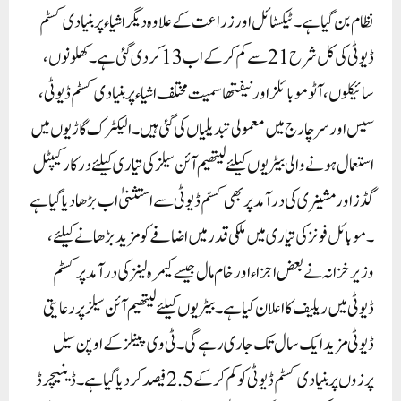
نظام بن گیا ہے ۔ ٹیکسٹائل اور زراعت کے علاوہ دیگر اشیاء پر بنیادی کسٹم
ڈیوٹی کی کل شرح 21سے کم کر کے اب 13کر دی گئی ہے ۔ کھلونوں،
سائیکلوں، آٹوموبائلز اور نیفتھا سمیت مختلف اشیاء پر بنیادی کسٹم ڈیوٹی،
سیس اور سرچارج میں معمولی تبدیلیاں کی گئی ہیں۔ الیکٹرک گاڑیوں میں
استعمال ہونے والی بیٹریوں کیلئے لیتھیم آئن سیلز کی تیاری کیلئے درکار کیپٹل
گڈز اور مشینری کی درآمد پر بھی کسٹم ڈیوٹی سے استثنیٰ اب بڑھا دیا گیا ہے
۔موبائل فونز کی تیاری میں ملکی قدر میں اضافے کو مزید بڑھانے کیلئے ،
وزیر خزانہ نے بعض اجزاء اور خام مال جیسے کیمرہ لینز کی درآمد پر کسٹم
ڈیوٹی میں ریلیف کا اعلان کیا ہے ۔ بیٹریوں کیلئے لیتھیم آئن سیلز پر رعایتی
ڈیوٹی مزید ایک سال تک جاری رہے گی۔ ٹی وی پینلز کے اوپن سیل
پرزوں پر بنیادی کسٹم ڈیوٹی کو کم کر کے 2.5فیصد کر دیا گیا ہے ۔ ڈینیچرڈ