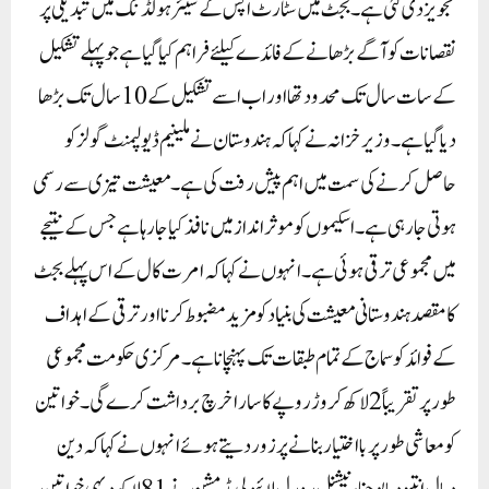
تجویز دی گئی ہے ۔ بجٹ میں سٹارٹ اپس کے شیئر ہولڈنگ میں تبدیلی پر
نقصانات کو آگے بڑھانے کے فائدے کیلئے فراہم کیا گیا ہے جو پہلے تشکیل
کے سات سال تک محدود تھا اور اب اسے تشکیل کے 10سال تک بڑھا
دیا گیا ہے ۔وزیر خزانہ نے کہا کہ ہندوستان نے ملینیم ڈیولپمنٹ گولز کو
حاصل کرنے کی سمت میں اہم پیش رفت کی ہے ۔ معیشت تیزی سے رسمی
ہوتی جا رہی ہے ۔ اسکیموں کو موثر انداز میں نافذ کیا جارہا ہے جس کے نتیجے
میں مجموعی ترقی ہوئی ہے ۔ انہوں نے کہا کہ امرت کال کے اس پہلے بجٹ
کا مقصد ہندوستانی معیشت کی بنیاد کو مزید مضبوط کرنا اور ترقی کے اہداف
کے فوائد کو سماج کے تمام طبقات تک پہنچانا ہے ۔مرکزی حکومت مجموعی
طور پر تقریباً 2لاکھ کروڑ روپے کا سارا خرچ برداشت کرے گی۔خواتین
کو معاشی طور پر بااختیار بنانے پر زور دیتے ہوئے انہوں نے کہا کہ دین