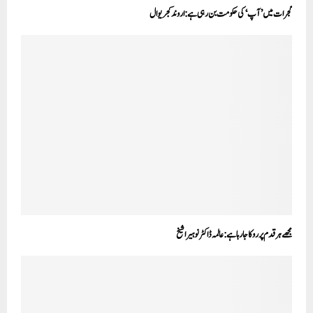
گجرات میں ’آپ‘ کی حکومت بن رہی ہے: اروند کجریوال
مجھے ہر قدم پر روکا جا رہا ہے: عالمہ ڈاکٹر نوہیرا شیخ