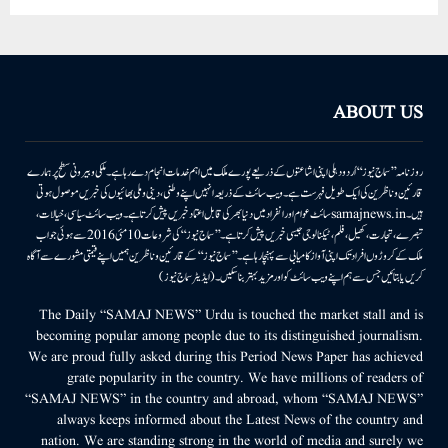
ABOUT US
روزنامہ ’’سماج نیوز‘‘ اُردو دہلی اپنی اشاعتوں کے ذریعے پورے ملک میں اہم خدمات انجام دے رہا ہے۔ ملکی وبیرونی سطح پر ہمارے
قارئین وناظرین کی ایک طویل فہرست ہے۔ ویب سائٹ کے ذریعہ انہیں اپنے وطنی، دینی وملی بھائیوں کی خبریں موصول ہوتی
ہیں۔samajnews.inسائٹ عوام اور انفراد میں دنیا بھر کی قابل اعتماد خبریں پیش کرتا ہے۔ ویب سائٹ سیاسی، خیالات،
تبصرے، تجارت، کھیل، فلم، ٹیکنالوجی جیسی خبریں پیش کرتا ہے۔ ’’سماج نیوز‘‘ کی شروعات 10مئی 2016 سے ہوئی جو اب
ملک کے کروڑوں افراد تک اپنی آواز کامیابی سے پہنچا رہا ہے۔ ’’سماج نیوز‘‘ کے قارئین وناظرین ہمیں اپنے قیمتی مشورے سے آگاہ
کریں یا بتائیں جس سے ہم اپنے ویب سائٹ کو اور مزید بہتر بناسکیں۔ (ایڈیٹر سماج نیوز)
The Daily “SAMAJ NEWS” Urdu is touched the market stall and is
becoming popular among people due to its distinguished journalism.
We are proud fully asked during this Period News Paper has achieved
grate popularity in the country. We have millions of readers of
“SAMAJ NEWS” in the country and abroad, whom “SAMAJ NEWS”
always keeps informed about the Latest News of the country and
nation. We are standing strong in the world of media and surely we