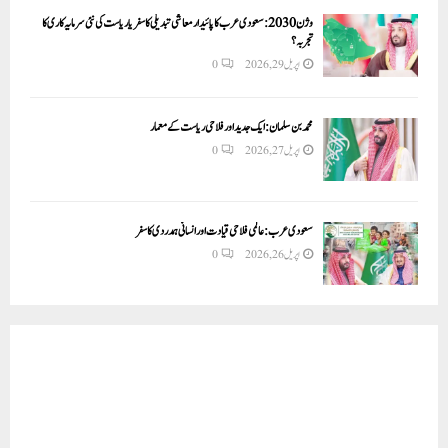
وژن 2030:سعودی عرب کا پائیدار معاشی تبدیلی کا سفر یا ریاست کی نئی سرمایہ کاری کا
تجربہ؟
اپریل 29, 2026
0
محمد بن سلمان: ایک جدید اور فلاحی ریاست کے معمار
اپریل 27, 2026
0
سعودی عرب: عالمی فلاحی قیادت اور انسانی ہمدردی کا سفر
اپریل 26, 2026
0