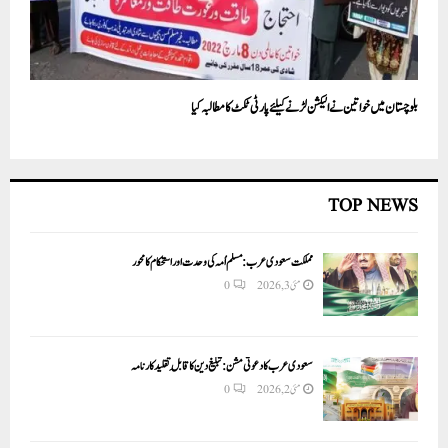
بلوچستان میں خواتین نے الیکشن لڑنے کیلئے پارٹی ٹکٹ کا مطالبہ کیا
TOP NEWS
مملکت سعودی عرب: مسلم اُمہ کی وحدت اور استحکام کا محور
مئی 3, 2026
0
سعودی عرب کا دعوتی مشن: تبلیغ دین کا قابلِ تقلید کارنامہ
مئی 2, 2026
0