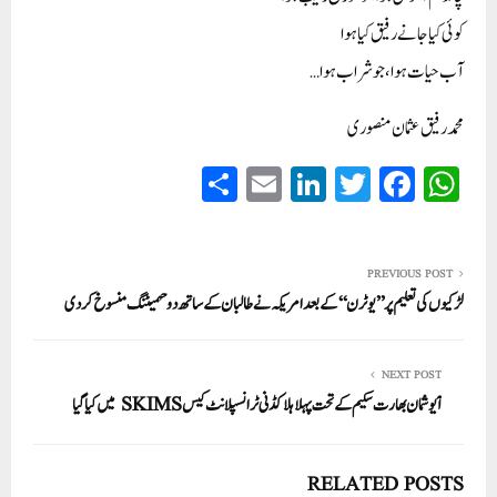
کوئی کیا جانے رفیق کیا ہوا
آب حیات ہوا،جوشراب ہوا…
محمد رفیق عثمان منصوری
S
E
Li
T
Fa
W
ha
m
nk
wi
ce
ha
re
ail
ed
tte
bo
ts
In
r
ok
A
PREVIOUS POST
لڑکیوں کی تعلیم پر’’ یو ٹرن‘‘کے بعد امریکہ نے طالبان کے ساتھ دوحہمیٹنگ منسوخ کر دی
pp
NEXT POST
آیوشمان بھارت سکیم کے تحت پہلاہلا کڈنی ٹرانسپلانٹ کیس SKIMS میں کیا گیا
RELATED POSTS