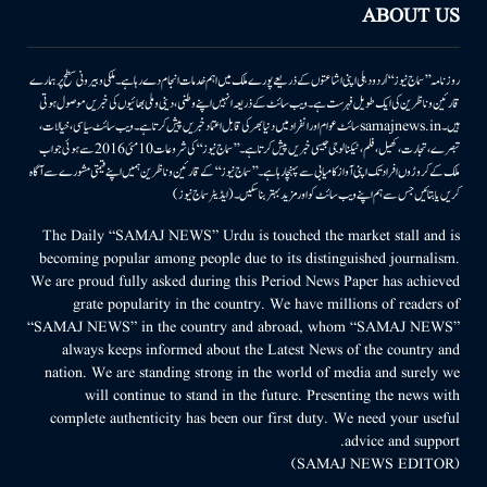
ABOUT US
روزنامہ ’’سماج نیوز‘‘ اُردو دہلی اپنی اشاعتوں کے ذریعے پورے ملک میں اہم خدمات انجام دے رہا ہے۔ ملکی وبیرونی سطح پر ہمارے
قارئین وناظرین کی ایک طویل فہرست ہے۔ ویب سائٹ کے ذریعہ انہیں اپنے وطنی، دینی وملی بھائیوں کی خبریں موصول ہوتی
ہیں۔samajnews.inسائٹ عوام اور انفراد میں دنیا بھر کی قابل اعتماد خبریں پیش کرتا ہے۔ ویب سائٹ سیاسی، خیالات،
تبصرے، تجارت، کھیل، فلم، ٹیکنالوجی جیسی خبریں پیش کرتا ہے۔ ’’سماج نیوز‘‘ کی شروعات 10مئی 2016 سے ہوئی جو اب
ملک کے کروڑوں افراد تک اپنی آواز کامیابی سے پہنچا رہا ہے۔ ’’سماج نیوز‘‘ کے قارئین وناظرین ہمیں اپنے قیمتی مشورے سے آگاہ
کریں یا بتائیں جس سے ہم اپنے ویب سائٹ کو اور مزید بہتر بناسکیں۔ (ایڈیٹر سماج نیوز)
The Daily “SAMAJ NEWS” Urdu is touched the market stall and is
becoming popular among people due to its distinguished journalism.
We are proud fully asked during this Period News Paper has achieved
grate popularity in the country. We have millions of readers of
“SAMAJ NEWS” in the country and abroad, whom “SAMAJ NEWS”
always keeps informed about the Latest News of the country and
nation. We are standing strong in the world of media and surely we
will continue to stand in the future. Presenting the news with
complete authenticity has been our first duty. We need your useful
advice and support.
(SAMAJ NEWS EDITOR)