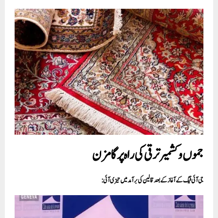
جموں وکشمیر ترقی کی راہ پر گامزن
جی آئی ٹیگ کے آغاز کے بعد قالین کی برآمد میں تیزی آئی: